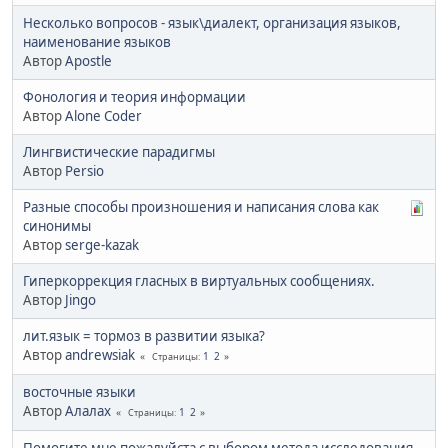
Несколько вопросов - язык\диалект, организация языков,
наименование языков
Автор
Apostle
Фонология и теория информации
Автор
Alone Coder
Лингвистические парадигмы
Автор
Persio
Разные способы произношения и написания слова как
синонимы
Автор
serge-kazak
Гиперкоррекция гласных в виртуальных сообщениях.
Автор
Jingo
лит.язык = тормоз в развитии языка?
Автор
andrewsiak
1
2
Страницы
восточные языки
Автор
Алалах
1
2
Страницы
Помогите мне пожалуйста с выбором метода исследования