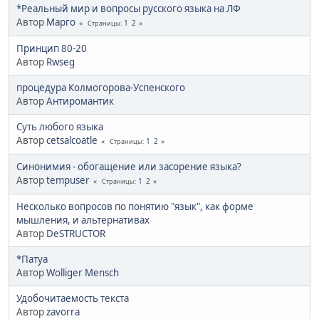
*Реальный мир и вопросы русского языка на ЛФ
Автор
Марго
1
2
Страницы
Принцип 80-20
Автор
Rwseg
процедура Колмогорова-Успенского
Автор
Антиромантик
Суть любого языка
Автор
cetsalcoatle
1
2
Страницы
Синонимия - обогащение или засорение языка?
Автор
tempuser
1
2
Страницы
Несколько вопросов по понятию "язык", как форме
мышления, и альтернативах
Автор
DeSTRUCTOR
*Патуа
Автор
Wolliger Mensch
Удобочитаемость текста
Автор
zavorra