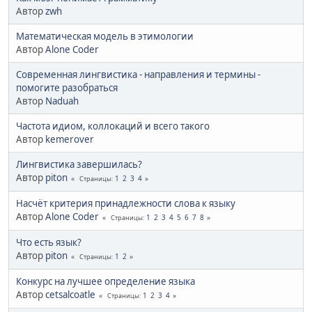
Автор
zwh
Математическая модель в этимологии
Автор
Alone Coder
Современная лингвистика - направления и термины -
помогите разобраться
Автор
Naduah
Частота идиом, коллокаций и всего такого
Автор
kemerover
Лингвистика завершилась?
Автор
piton
1
2
3
4
Страницы
Насчёт критерия принадлежности слова к языку
Автор
Alone Coder
1
2
3
4
5
6
7
8
Страницы
Что есть язык?
Автор
piton
1
2
Страницы
Конкурс на лучшее определение языка
Автор
cetsalcoatle
1
2
3
4
Страницы