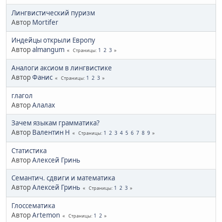
Лингвистический пуризм
Автор
Mortifer
Индейцы открыли Европу
Автор
almangum
1
2
3
Страницы
Аналоги аксиом в лингвистике
Автор
Фанис
1
2
3
Страницы
глагол
Автор
Алалах
Зачем языкам грамматика?
Автор
Валентин Н
1
2
3
4
5
6
7
8
9
Страницы
Статистика
Автор
Алексей Гринь
Семантич. сдвиги и математика
Автор
Алексей Гринь
1
2
3
Страницы
Глоссематика
Автор
Artemon
1
2
Страницы