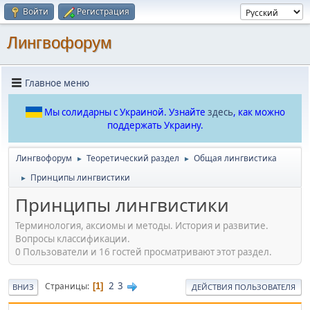
Войти
Регистрация
Лингвофорум
Главное меню
Мы солидарны с Украиной. Узнайте
здесь
, как можно
поддержать Украину.
Лингвофорум
Теоретический раздел
Общая лингвистика
►
►
Принципы лингвистики
►
Принципы лингвистики
Терминология, аксиомы и методы. История и развитие.
Вопросы классификации.
0 Пользователи и 16 гостей просматривают этот раздел.
2
3
Страницы
1
ВНИЗ
ДЕЙСТВИЯ ПОЛЬЗОВАТЕЛЯ