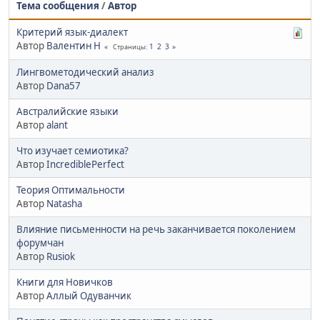
Тема сообщения
/
Автор
Критерий язык-диалект
Автор
Валентин Н
1
2
3
Страницы
Лингвометодический анализ
Автор
Dana57
Австралийские языки
Автор
alant
Что изучает семиотика?
Автор
IncrediblePerfect
Теория Оптимальности
Автор
Natasha
Влияние письменности на речь заканчивается поколением
форумчан
Автор
Rusiok
Книги для Новичков
Автор
Аллый Одуванчик