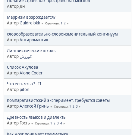
Понятие страны как пространства смыслов
Автор Дн
Марризм возрождается?
Автор
Guldrelokk
1
2
Страницы
словообразовательно-словоизменительный континуум
Автор
Антиромантик
Лингвистические школы
Автор
کوروش
Список Акулова
Автор
Alone Coder
Что есть язык? - II
Автор
piton
Компаративистский эксперимент, требуются советы
Автор
Алексей Гринь
1
2
3
Страницы
Древность языков и диалекты
Автор Гость
1
2
3
4
Страницы
Как мозг понимает грамматику