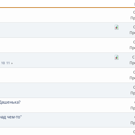
Пр
Пр
Пр
С
Пр
10
11
Пр
Пр
 Дашенька?
Пр
над чем-то"
Пр