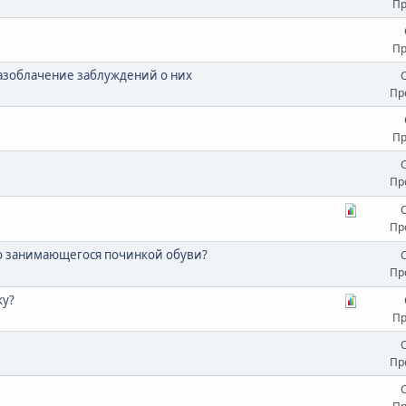
Пр
Пр
азоблачение заблуждений о них
Пр
Пр
Пр
Пр
но занимающегося починкой обуви?
Пр
ку?
Пр
Пр