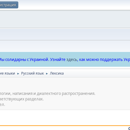
истрация
ы солидарны с Украиной. Узнайте
здесь
, как можно поддержать Укр
ие языки
Русский язык
Лексика
►
►
огии, написания и диалектного распространения.
ветствующих разделах.
ел.