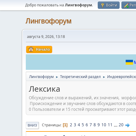
Добро пожаловать на
Лингвофорум
.
Войти
Рег
Лингвофорум
августа 9, 2026, 13:18
Начало
М
Лингвофорум
Теоретический раздел
Индоевропейск
►
►
Лексика
Обсуждение слов и выражений, их значения, морфол
Происхождение и звучание слов обсуждаются в соот
0 Пользователи и 15 гостей просматривают этот разд
2
3
4
5
6
7
8
9
10
11
...
20
Страницы
1
ВНИЗ