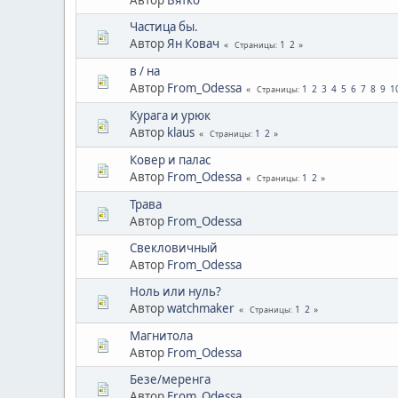
Частица бы.
Автор
Ян Ковач
1
2
Страницы
в / на
Автор
From_Odessa
1
2
3
4
5
6
7
8
9
1
Страницы
Курага и урюк
Автор
klaus
1
2
Страницы
Ковер и палас
Автор
From_Odessa
1
2
Страницы
Трава
Автор
From_Odessa
Свекловичный
Автор
From_Odessa
Ноль или нуль?
Автор
watchmaker
1
2
Страницы
Магнитола
Автор
From_Odessa
Безе/меренга
Автор
From_Odessa