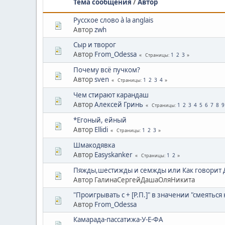
Тема сообщения
/
Автор
Русское слово à la anglais
Автор
zwh
Сыр и творог
Автор
From_Odessa
1
2
3
Страницы
Почему всё пучком?
Автор
sven
1
2
3
4
Страницы
Чем стирают карандаш
Автор
Алексей Гринь
1
2
3
4
5
6
7
8
9
Страницы
*Егоный, ейный
Автор
Ellidi
1
2
3
Страницы
Шмакодявка
Автор
Easyskanker
1
2
Страницы
Пяжды,шестижды и семжды или Как говорит
Автор ГалинаСергейДашаОляНикита
"Проигрывать с + [Р.П.]" в значении "смеяться 
Автор
From_Odessa
Камарада-пассатижа-У-Е-ФА