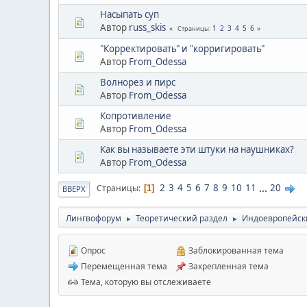
Насыпать суп
Автор
russ_skis
1
2
3
4
5
6
Страницы
"Корректировать" и "корригировать"
Автор
From_Odessa
Волнорез и пирс
Автор
From_Odessa
Копротивление
Автор
From_Odessa
Как вы называете эти штуки на наушниках?
Автор
From_Odessa
2
3
4
5
6
7
8
9
10
11
...
20
Страницы
1
ВВЕРХ
Лингвофорум
Теоретический раздел
Индоевропейск
►
►
Опрос
Заблокированная тема
Перемещенная тема
Закрепленная тема
Тема, которую вы отслеживаете