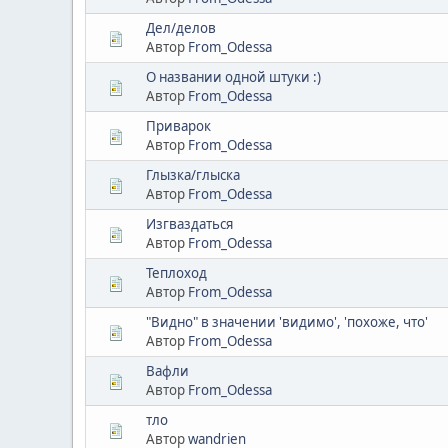
Дел/делов
Автор
From_Odessa
О названии одной штуки :)
Автор
From_Odessa
Приварок
Автор
From_Odessa
Глызка/глыска
Автор
From_Odessa
Изгваздаться
Автор
From_Odessa
Теплоход
Автор
From_Odessa
"Видно" в значении 'видимо', 'похоже, что'
Автор
From_Odessa
Вафли
Автор
From_Odessa
тло
Автор
wandrien