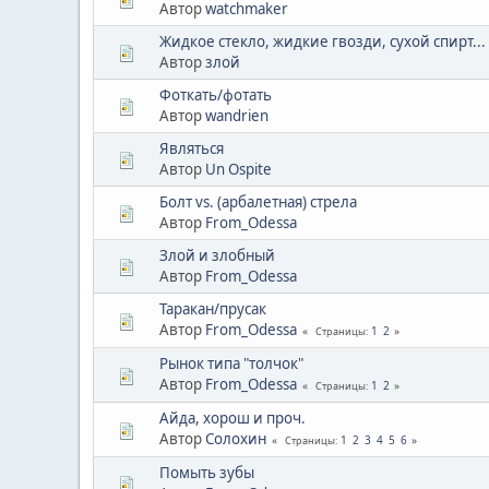
Автор
watchmaker
Жидкое стекло, жидкие гвозди, сухой спирт...
Автор
злой
Фоткать/фотать
Автор
wandrien
Являться
Автор
Un Ospite
Болт vs. (арбалетная) стрела
Автор
From_Odessa
Злой и злобный
Автор
From_Odessa
Таракан/прусак
Автор
From_Odessa
1
2
Страницы
Рынок типа "толчок"
Автор
From_Odessa
1
2
Страницы
Айда, хорош и проч.
Автор
Солохин
1
2
3
4
5
6
Страницы
Помыть зубы