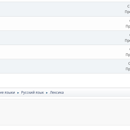
С
Пр
Пр
Пр
Пр
Пр
ие языки
Русский язык
Лексика
►
►