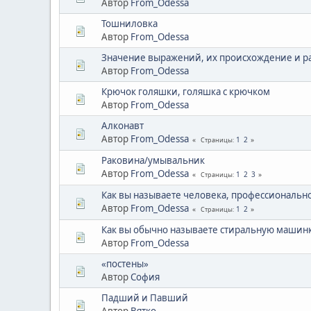
Автор
From_Odessa
Тошниловка
Автор
From_Odessa
Значение выражений, их происхождение и р
Автор
From_Odessa
Крючок голяшки, голяшка с крючком
Автор
From_Odessa
Алконавт
Автор
From_Odessa
1
2
Страницы
Раковина/умывальник
Автор
From_Odessa
1
2
3
Страницы
Как вы называете человека, профессиональ
Автор
From_Odessa
1
2
Страницы
Как вы обычно называете стиральную машин
Автор
From_Odessa
«постены»
Автор
София
Падший и Павший
Автор
Вятко