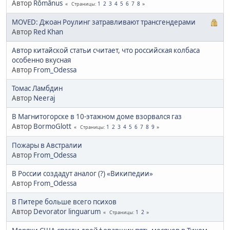
Автор
Rōmānus
1
2
3
4
5
6
7
8
Страницы
MOVED: Джоан Роулинг затравливают трансгендерами
Автор
Red Khan
Автор китайской статьи считает, что российская колбаса
особенно вкусная
Автор
From_Odessa
Томас Ламбдин
Автор
Neeraj
В Магнитогорске в 10-этажном доме взорвался газ
Автор
BormoGlott
1
2
3
4
5
6
7
8
9
Страницы
Пожары в Австралии
Автор
From_Odessa
В России создадут аналог (?) «Википедии»
Автор
From_Odessa
В Питере больше всего психов
Автор
Devorator linguarum
1
2
Страницы