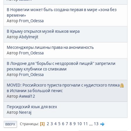
В Норвегии может быть создана первая в мире «зона без
времени»
Автор
From_Odessa
В Крыму открылся музей языков мира
Автор
Abdylmejit
Мессенджеры лишены права на анонимность
Автор
From_Odessa
В Лондоне для "борьбы с нездоровой пищей" запретили
рекламу клубники со сливками
Автор
From_Odessa
MOVED: Российского туриста прогнали с нудистского пляжа
в Испании за большой пенис
Автор
Awwal12
Персидский язык для всех
Автор
Neeraj
2
3
4
5
6
7
8
9
10
11
...
13
Страницы
1
ВВЕРХ