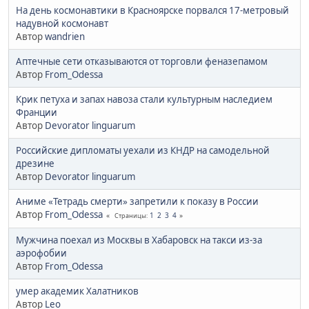
На день космонавтики в Красноярске порвался 17-метровый
надувной космонавт
Автор
wandrien
Аптечные сети отказываются от торговли феназепамом
Автор
From_Odessa
Крик петуха и запах навоза стали культурным наследием
Франции
Автор
Devorator linguarum
Российские дипломаты уехали из КНДР на самодельной
дрезине
Автор
Devorator linguarum
Аниме «Тетрадь смерти» запретили к показу в России
Автор
From_Odessa
1
2
3
4
Страницы
Мужчина поехал из Москвы в Хабаровск на такси из-за
аэрофобии
Автор
From_Odessa
умер академик Халатников
Автор
Leo