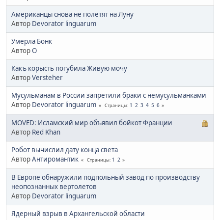
Американцы снова не полетят на Луну
Автор
Devorator linguarum
Умерла Бонк
Автор
O
Какъ корысть погубила Живую мочу
Автор
Versteher
Мусульманам в России запретили браки с немусульманками
Автор
Devorator linguarum
1
2
3
4
5
6
Страницы
MOVED: Исламский мир объявил бойкот Франции
Автор
Red Khan
Робот вычислил дату конца света
Автор
Антиромантик
1
2
Страницы
В Европе обнаружили подпольный завод по производству
неопознанных вертолетов
Автор
Devorator linguarum
Ядерный взрыв в Архангельской области