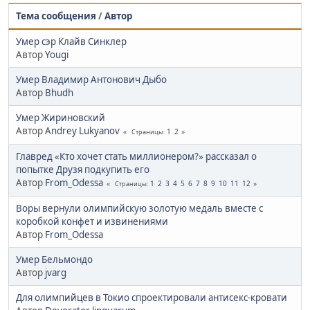
Тема сообщения
/
Автор
Умер сэр Клайв Синклер
Автор
Yougi
Умер Владимир Антонович Дыбо
Автор
Bhudh
Умер Жириновский
Автор
Andrey Lukyanov
1
2
Страницы
Главред «Кто хочет стать миллионером?» рассказал о
попытке Друзя подкупить его
Автор
From_Odessa
1
2
3
4
5
6
7
8
9
10
11
12
Страницы
Воры вернули олимпийскую золотую медаль вместе с
коробкой конфет и извинениями
Автор
From_Odessa
Умер Бельмондо
Автор
jvarg
Для олимпийцев в Токио спроектировали антисекс-кровати