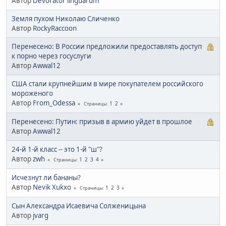
Автор
Devorator linguarum
Земля пухом Николаю Сличенко
Автор
RockyRaccoon
Перенесено: В России предложили предоставлять доступ
к порно через госуслуги
Автор
Awwal12
США стали крупнейшим в мире покупателем российского
мороженого
Автор
From_Odessa
1
2
Страницы
Перенесено: Путин: призыв в армию уйдет в прошлое
Автор
Awwal12
24-й 1-й класс -- это 1-й "ш"?
Автор
zwh
1
2
3
4
Страницы
Исчезнут ли бананы?
Автор
Nevik Xukxo
1
2
3
Страницы
Сын Александра Исаевича Солженицына
Автор
jvarg