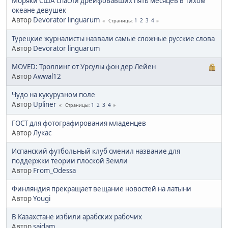
Моряки США спасли дрейфовавших пять месяцев в Тихом
океане девушек
Автор
Devorator linguarum
1
2
3
4
Страницы
Турецкие журналисты назвали самые сложные русские слова
Автор
Devorator linguarum
MOVED: Троллинг от Урсулы фон дер Лейен
Автор
Awwal12
Чудо на кукурузном поле
Автор
Upliner
1
2
3
4
Страницы
ГОСТ для фотографирования младенцев
Автор
Лукас
Испанский футбольный клуб сменил название для
поддержки теории плоской Земли
Автор
From_Odessa
Финляндия прекращает вещание новостей на латыни
Автор
Yougi
В Казахстане избили арабских рабочих
Автор
saidam