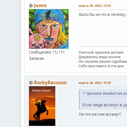
Jumis
марта 28, 2022, 13:53
Было бы за что и почему,
Сообщения: 15,171
Ужасный чудными делами
Дзержинец мира искони
Записан
Он нашими решил судьбам
Себя прославить в эти дни
RockyRaccoon
марта 28, 2022, 15:59
Цитата: Karakurt от ма
Если люди встанут в це
На что же они встанут?