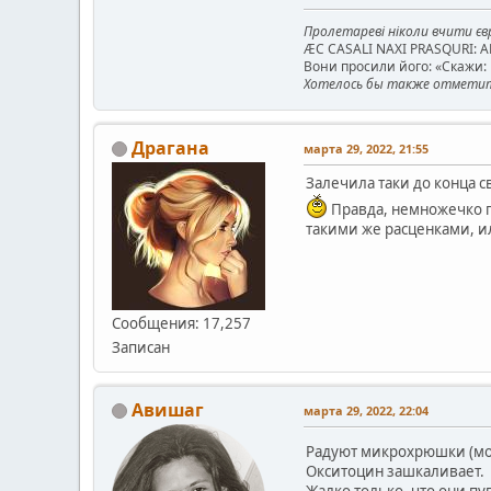
Пролетареві ніколи вчити євр
ÆC CASALI NAXI PRASQURI: 
Вони просили його: «Скажи: к
Хотелось бы также отметить
Драгана
марта 29, 2022, 21:55
Залечила таки до конца с
Правда, немножечко пр
такими же расценками, и
Сообщения: 17,257
Записан
Авишаг
марта 29, 2022, 22:04
Радуют микрохрюшки (мор
Окситоцин зашкаливает.
Жалко только, что они пуг