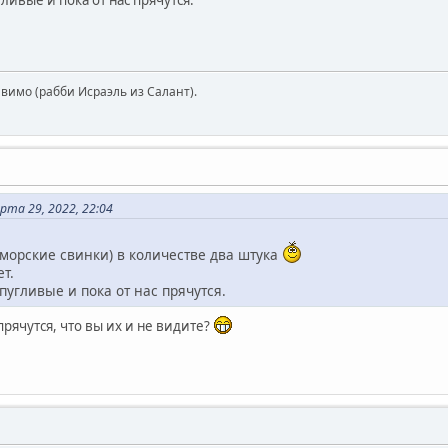
авимо (рабби Исраэль из Салант).
та 29, 2022, 22:04
морские свинки) в количестве два штука
т.
пугливые и пока от нас прячутся.
прячутся, что вы их и не видите?