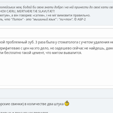
опейських мов, бодай би свою знати добре і на ній принести до своєї хати св
AHOV CÆRU, MERTVÆRI TÆ SLAVUTÆT!
етум», а він говорив: «сатем», і не міг вимовити правильно.
, что "Питон" - это "мышиный язык" : "пи+тон".
© АБР-2
вой проблемный зуб. 3 раза была у стоматолога с учетом удаления 
ифигеваю с цен на это дело, но задешево сейчас не найдешь, даже
ли бесплатно такой цемент, что мигом вывалится.
ские свинки) в количестве два штука
ливые и пока от нас прячутся.