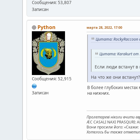
Сообщения: 53,807
Записан
Python
марта 28, 2022, 17:00
Цитата: RockyRaccoon о
Цитата: Karakurt от 
Если люди встанут в 
На что же они встанут?
Сообщения: 52,915
В более глубоких местах 
Записан
на нижних.
Пролетареві ніколи вчити євр
ÆC CASALI NAXI PRASQURI: 
Вони просили його: «Скажи: к
Хотелось бы также отметить