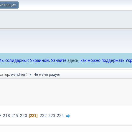
истрация
ы солидарны с Украиной. Узнайте
здесь
, как можно поддержать Укр
ратор:
wandrien
)
Чё меня радует
►
7
218
219
220
222
223
224
221