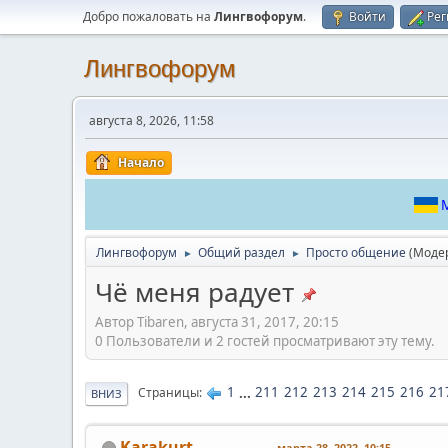
Добро пожаловать на
Лингвофорум
.
Войти
Рег
Лингвофорум
августа 8, 2026, 11:58
Начало
М
Лингвофорум
Общий раздел
Просто общение
(Моде
►
►
Чё меня радует
Автор Tibaren, августа 31, 2017, 20:15
0 Пользователи и 2 гостей просматривают эту тему.
1
...
211
212
213
214
215
216
21
Страницы
ВНИЗ
Karakurt
марта 28, 2022, 10:15