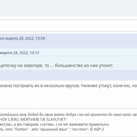
т марта 28, 2022, 15:59
марта 28, 2022, 10:15
цепочку на экваторе, то ... большинство из них утонет.
можно построить их в несколько ярусов. Нижние утонут, конечно, н
опейських мов, бодай би свою знати добре і на ній принести до своєї хати св
AHOV CÆRU, MERTVÆRI TÆ SLAVUTÆT!
етум», а він говорив: «сатем», і не міг вимовити правильно.
, что "Питон" - это "мышиный язык" : "пи+тон".
© АБР-2