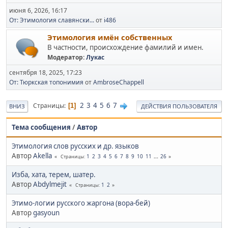
июня 6, 2026, 16:17
От: Этимология славянски...
от
i486
Этимология имён собственных
В частности, происхождение фамилий и имен.
Модератор:
Лукас
сентября 18, 2025, 17:23
От: Тюркская топонимия
от
AmbroseChappell
2
3
4
5
6
7
Страницы
1
ВНИЗ
ДЕЙСТВИЯ ПОЛЬЗОВАТЕЛЯ
Тема сообщения
/
Автор
Этимология слов русских и др. языков
Автор
Akella
1
2
3
4
5
6
7
8
9
10
11
...
26
Страницы
Изба, хата, терем, шатер.
Автор
Abdylmejit
1
2
Страницы
Этимо-логии русского жаргона (вора-бей)
Автор
gasyoun