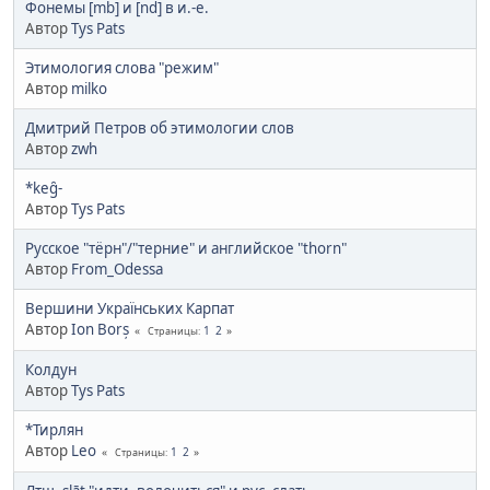
Фонемы [mb] и [nd] в и.-е.
Автор
Tys Pats
Этимология слова "режим"
Автор
milko
Дмитрий Петров об этимологии слов
Автор
zwh
*keg̑-
Автор
Tys Pats
Русское "тёрн"/"терние" и английское "thorn"
Автор
From_Odessa
Вершини Українських Карпат
Автор
Ion Borș
1
2
Страницы
Колдун
Автор
Tys Pats
*Тирлян
Автор
Leo
1
2
Страницы