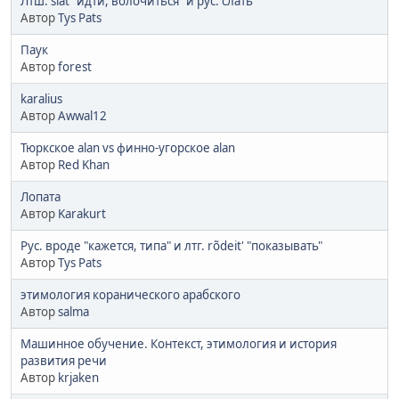
Лтш. slāt "идти, волочиться" и рус. слать
Автор
Tys Pats
Паук
Автор
forest
karalius
Автор
Awwal12
Тюркское alan vs финно-угорское alan
Автор
Red Khan
Лопата
Автор
Karakurt
Рус. вроде "кажется, типа" и лтг. rõdeit' "показывать"
Автор
Tys Pats
этимология коранического арабского
Автор
salma
Машинное обучение. Контекст, этимология и история
развития речи
Автор
krjaken