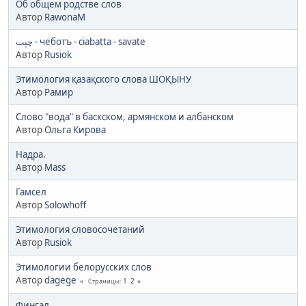
Об общем родстве слов
Автор
RawonaM
چپت - чеботъ - ciabatta - savate
Автор
Rusiok
Этимология қазақского слова ШОҚЫНУ
Автор
Рамир
Слово "вода" в баскском, армянском и албанском
Автор
Ольга Кирова
Надра.
Автор
Mass
Гамсел
Автор
Solowhoff
Этимология словосочетаний
Автор
Rusiok
Этимологии белорусских слов
Автор
dagege
1
2
Страницы
Фингал