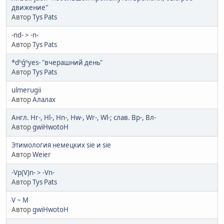
движение"
Автор
Tys Pats
-nd- > -n-
Автор
Tys Pats
*dʰǵʰyes- "вчерашний день"
Автор
Tys Pats
ulmerugii
Автор
Алалах
Англ. Hr-, Hl-, Hn-, Hw-, Wr-, Wl-; слав. Вр-, Вл-
Автор
gwiHwotoH
Этимология немецких sie и sie
Автор
Weier
-Vp(V)n- > -Vn-
Автор
Tys Pats
V ~ M
Автор
gwiHwotoH