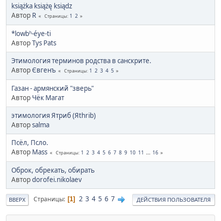
książka książę ksiądz
Автор
R
1
2
Страницы
*lowbʰ-éye-ti
Автор
Tys Pats
Этимология терминов родства в санскрите.
Автор
Євгенъ
1
2
3
4
5
Страницы
Газан - армянский "зверь"
Автор
Чёк Магат
этимология Ятриб (Яthrib)
Автор
salma
Псёл, Псло.
Автор
Mass
1
2
3
4
5
6
7
8
9
10
11
...
16
Страницы
Оброк, обрекать, обирать
Автор
dorofei.nikolaev
2
3
4
5
6
7
Страницы
1
ВВЕРХ
ДЕЙСТВИЯ ПОЛЬЗОВАТЕЛЯ