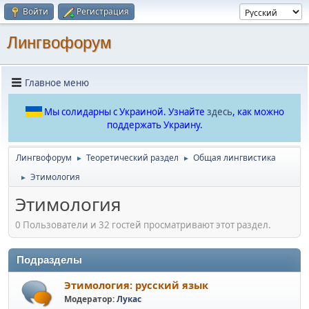
Войти
Регистрация
Лингвофорум
Главное меню
Мы солидарны с Украиной. Узнайте
здесь
, как можно
поддержать Украину.
Лингвофорум
Теоретический раздел
Общая лингвистика
►
►
Этимология
►
Этимология
0 Пользователи и 32 гостей просматривают этот раздел.
Подразделы
Этимология: русский язык
Модератор:
Лукас