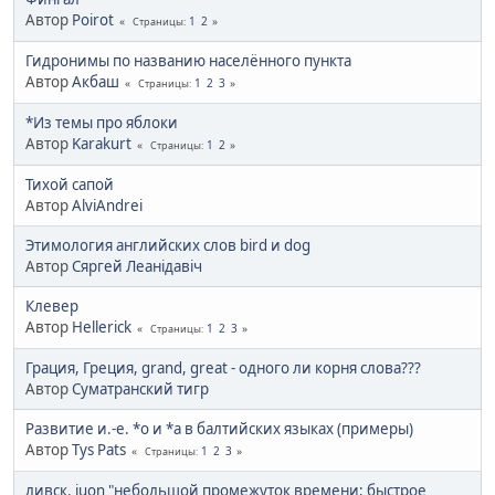
Автор
Poirot
1
2
Страницы
Гидронимы по названию населённого пункта
Автор
Акбаш
1
2
3
Страницы
*Из темы про яблоки
Автор
Karakurt
1
2
Страницы
Тихой сапой
Автор
AlviAndrei
Этимология английских слов bird и dog
Автор
Сяргей Леанідавіч
Клевер
Автор
Hellerick
1
2
3
Страницы
Грация, Греция, grand, great - одного ли корня слова???
Автор
Суматранский тигр
Развитие и.-е. *o и *а в балтийских языках (примеры)
Автор
Tys Pats
1
2
3
Страницы
ливск. juon "небольшой промежуток времени; быстрое