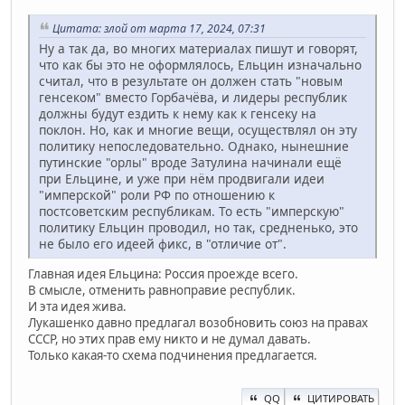
Цитата: злой от марта 17, 2024, 07:31
Ну а так да, во многих материалах пишут и говорят,
что как бы это не оформлялось, Ельцин изначально
считал, что в результате он должен стать "новым
генсеком" вместо Горбачёва, и лидеры республик
должны будут ездить к нему как к генсеку на
поклон. Но, как и многие вещи, осуществлял он эту
политику непоследовательно. Однако, нынешние
путинские "орлы" вроде Затулина начинали ещё
при Ельцине, и уже при нём продвигали идеи
"имперской" роли РФ по отношению к
постсоветским республикам. То есть "имперскую"
политику Ельцин проводил, но так, средненько, это
не было его идеей фикс, в "отличие от".
Главная идея Ельцина: Россия проежде всего.
В смысле, отменить равноправие республик.
И эта идея жива.
Лукашенко давно предлагал возобновить союз на правах
СССР, но этих прав ему никто и не думал давать.
Только какая-то схема подчинения предлагается.
QQ
ЦИТИРОВАТЬ