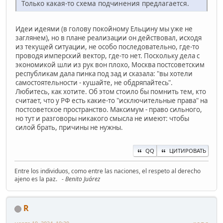
Только какая-то схема подчинения предлагается.
Идеи идеями (в голову покойному Ельцину мы уже не
заглянем), но в плане реализации он действовал, исходя
из текущей ситуации, не особо последовательно, где-то
проводя имперский вектор, где-то нет. Поскольку дела с
экономикой шли из рук вон плохо, Москва постсоветским
республикам дала пинка под зад и сказала: "вы хотели
самостоятельности - кушайте, не обдряпайтесь".
Любитесь, как хотите. Об этом стоило бы помнить тем, кто
считает, что у РФ есть какие-то "исключительные права" на
постсоветское пространство. Максимум - право сильного,
но тут и разговоры никакого смысла не имеют: чтобы
силой брать, причины не нужны.
QQ
ЦИТИРОВАТЬ
Entre los individuos, como entre las naciones, el respeto al derecho
ajeno es la paz.
- Benito Juárez
R