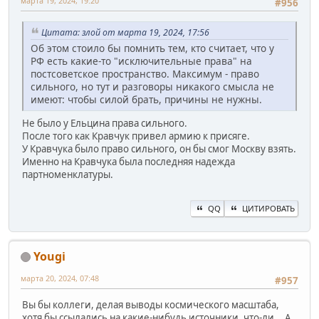
марта 19, 2024, 19:20
#956
Цитата: злой от марта 19, 2024, 17:56
Об этом стоило бы помнить тем, кто считает, что у
РФ есть какие-то "исключительные права" на
постсоветское пространство. Максимум - право
сильного, но тут и разговоры никакого смысла не
имеют: чтобы силой брать, причины не нужны.
Не было у Ельцина права сильного.
После того как Кравчук привел армию к присяге.
У Кравчука было право сильного, он бы смог Москву взять.
Именно на Кравчука была последняя надежда
партноменклатуры.
QQ
ЦИТИРОВАТЬ
Yougi
марта 20, 2024, 07:48
#957
Вы бы коллеги, делая выводы космического масштаба,
хотя бы ссылались на какие-нибудь источники, что-ли... А