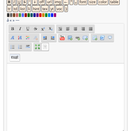
á
«
»
—
ЕЩЁ