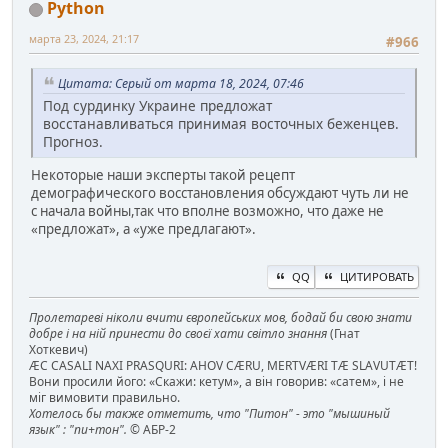
Python
марта 23, 2024, 21:17
#966
Цитата: Серый от марта 18, 2024, 07:46
Под сурдинку Украине предложат
восстанавливаться принимая восточных беженцев.
Прогноз.
Некоторые наши эксперты такой рецепт
демографического восстановления обсуждают чуть ли не
с начала войны,так что вполне возможно, что даже не
«предложат», а «уже предлагают».
QQ
ЦИТИРОВАТЬ
Пролетареві ніколи вчити європейських мов, бодай би свою знати
добре і на ній принести до своєї хати світло знання
(Гнат
Хоткевич)
ÆC CASALI NAXI PRASQURI: AHOV CÆRU, MERTVÆRI TÆ SLAVUTÆT!
Вони просили його: «Скажи: кетум», а він говорив: «сатем», і не
міг вимовити правильно.
Хотелось бы также отметить, что "Питон" - это "мышиный
язык" : "пи+тон".
© АБР-2