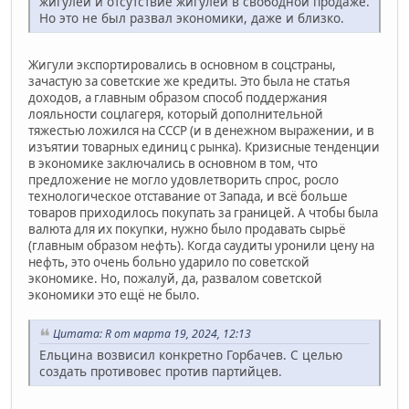
жигулей и отсутствие жигулей в свободной продаже.
Но это не был развал экономики, даже и близко.
Жигули экспортировались в основном в соцстраны,
зачастую за советские же кредиты. Это была не статья
доходов, а главным образом способ поддержания
лояльности соцлагеря, который дополнительной
тяжестью ложился на СССР (и в денежном выражении, и в
изъятии товарных единиц с рынка). Кризисные тенденции
в экономике заключались в основном в том, что
предложение не могло удовлетворить спрос, росло
технологическое отставание от Запада, и всё больше
товаров приходилось покупать за границей. А чтобы была
валюта для их покупки, нужно было продавать сырьё
(главным образом нефть). Когда саудиты уронили цену на
нефть, это очень больно ударило по советской
экономике. Но, пожалуй, да, развалом советской
экономики это ещё не было.
Цитата: R от марта 19, 2024, 12:13
Ельцина возвисил конкретно Горбачев. С целью
создать противовес против партийцев.