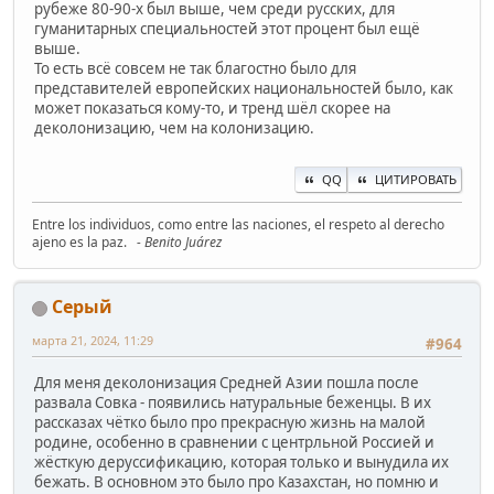
рубеже 80-90-х был выше, чем среди русских, для
гуманитарных специальностей этот процент был ещё
выше.
То есть всё совсем не так благостно было для
представителей европейских национальностей было, как
может показаться кому-то, и тренд шёл скорее на
деколонизацию, чем на колонизацию.
QQ
ЦИТИРОВАТЬ
Entre los individuos, como entre las naciones, el respeto al derecho
ajeno es la paz.
- Benito Juárez
Серый
марта 21, 2024, 11:29
#964
Для меня деколонизация Средней Азии пошла после
развала Совка - появились натуральные беженцы. В их
рассказах чётко было про прекрасную жизнь на малой
родине, особенно в сравнении с центрльной Россией и
жёсткую деруссификацию, которая только и вынудила их
бежать. В основном это было про Казахстан, но помню и