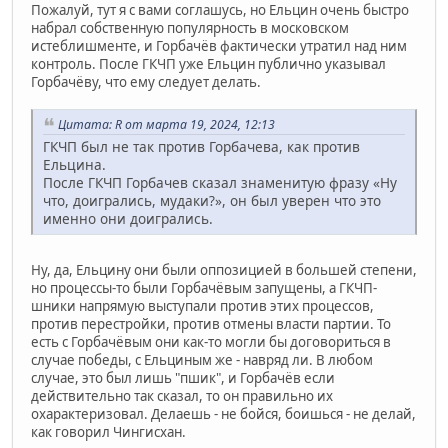
Пожалуй, тут я с вами соглашусь, но Ельцин очень быстро
набрал собственную популярность в московском
истеблишменте, и Горбачёв фактически утратил над ним
контроль. После ГКЧП уже Ельцин публично указывал
Горбачёву, что ему следует делать.
Цитата: R от марта 19, 2024, 12:13
ГКЧП был не так против Горбачева, как против
Ельцина.
После ГКЧП Горбачев сказал знаменитую фразу «Ну
что, доигрались, мудаки?», он был уверен что это
именно они доигрались.
Ну, да, Ельцину они были оппозицией в большей степени,
но процессы-то были Горбачёвым запущены, а ГКЧП-
шники напрямую выступали против этих процессов,
против перестройки, против отмены власти партии. То
есть с Горбачёвым они как-то могли бы договориться в
случае победы, с Ельциным же - навряд ли. В любом
случае, это был лишь "пшик", и Горбачёв если
действительно так сказал, то он правильно их
охарактеризовал. Делаешь - не бойся, боишься - не делай,
как говорил Чингисхан.