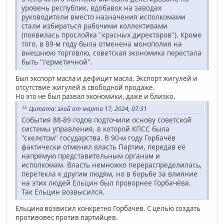
уровень республик, вдобавок на заводах
руководители вместо назначения исполкомами
стали избираться рабочими коллективами
(появилась прослойка "красных директоров"). Кроме
того, в 89-м году была отменена монополия на
внешнюю торговлю, советская экономика перестала
быть "герметичной".
Был экспорт масла и дефицит масла. Экспорт жигулей и
отсутствие жигулей в свободной продаже.
Но это не был развал экономики, даже и близко.
Цитата: злой от марта 17, 2024, 07:31
События 88-89 годов подточили основу советской
системы управления, в которой КПСС была
"скелетом" государства. В 90-м году Горбачёв
фактически отменил власть Партии, передав её
напрямую представительным органам и
исполкомам. Власть немножко перераспределилась,
перетекла к другим людям, но в борьбе за влияние
на этих людей Ельцин был проворнее Горбачёва.
Так Ельцин возвысился.
Ельцина возвисил конкретно Горбачев. С целью создать
противовес против партийцев.