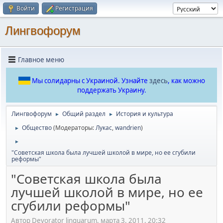
Войти
Регистрация
Лингвофорум
Главное меню
Мы солидарны с Украиной. Узнайте
здесь
, как можно
поддержать Украину.
Лингвофорум
Общий раздел
История и культура
►
►
Общество
(Модераторы:
Лукас
,
wandrien
)
►
►
"Советская школа была лучшей школой в мире, но ее сгубили
реформы"
"Советская школа была
лучшей школой в мире, но ее
сгубили реформы"
Автор Devorator linguarum, марта 3, 2011, 20:32