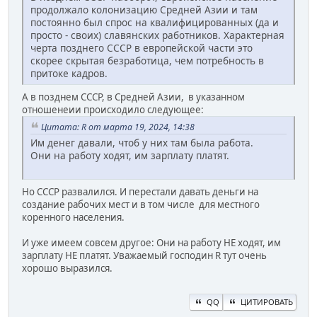
продолжало колонизацию Средней Азии и там
постоянно был спрос на квалифицированных (да и
просто - своих) славянских работников. Характерная
черта позднего СССР в европейской части это
скорее скрытая безработица, чем потребность в
притоке кадров.
А в позднем СССР, в Средней Азии, в указанном
отношенеии происходило следующее:
Цитата: R от марта 19, 2024, 14:38
Им денег давали, чтоб у них там была работа.
Они на работу ходят, им зарплату платят.
Но СССР развалился. И перестали давать деньги на
создание рабочих мест и в том числе для местного
коренного населения.
И уже имеем совсем другое: Они на работу НЕ ходят, им
зарплату НЕ платят. Уважаемый господин R тут очень
хорошо выразился.
QQ
ЦИТИРОВАТЬ