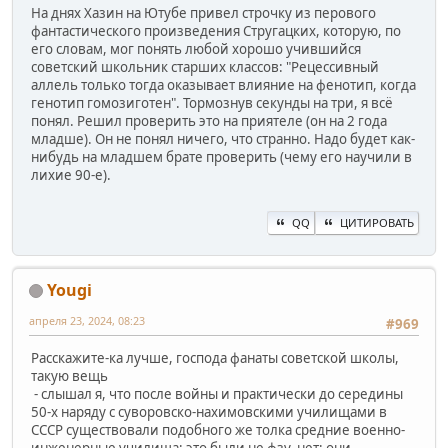
На днях Хазин на Ютубе привел строчку из перового
фантастического произведения Стругацких, которую, по
его словам, мог понять любой хорошо учившийся
советский школьник старших классов: "Рецессивный
аллель только тогда оказывает влияние на фенотип, когда
генотип гомозиготен". Тормознув секунды на три, я всё
понял. Решил проверить это на приятеле (он на 2 года
младше). Он не понял ничего, что странно. Надо будет как-
нибудь на младшем брате проверить (чему его научили в
лихие 90-е).
QQ
ЦИТИРОВАТЬ
Yougi
апреля 23, 2024, 08:23
#969
Расскажите-ка лучше, господа фанаты советской школы,
такую вещь
- слышал я, что после войны и практически до середины
50-х наряду с суворовско-нахимовскими училищами в
СССР существовали подобного же толка средние военно-
инженерные училища; это были не фзу, нет; они