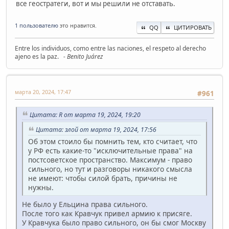
все геостратеги, вот и мы решили не отставать.
1 пользователю
это нравится.
QQ
ЦИТИРОВАТЬ
Entre los individuos, como entre las naciones, el respeto al derecho
ajeno es la paz.
- Benito Juárez
марта 20, 2024, 17:47
#961
Цитата: R от марта 19, 2024, 19:20
Цитата: злой от марта 19, 2024, 17:56
Об этом стоило бы помнить тем, кто считает, что
у РФ есть какие-то "исключительные права" на
постсоветское пространство. Максимум - право
сильного, но тут и разговоры никакого смысла
не имеют: чтобы силой брать, причины не
нужны.
Не было у Ельцина права сильного.
После того как Кравчук привел армию к присяге.
У Кравчука было право сильного, он бы смог Москву