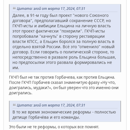
Цитата: злой от марта 17, 2024, 07:31
Далее, в 91-м году был проект "нового Союзного
договора", предполагавший сохранение СССР, но
ГКЧП-исты и амбиции Ельцина на личную власть
этот проект фактически "похерили". ГКЧП-исты
попробовали "качнуть" в сторону реставрации
власти КПСС, а Ельцин боролся за полную власть в
отдельно взятой России. Всё это "отменило" новый
договор. Если говорить о политической стороне, то
непосредственно в развале роль Ельцина большая,
но предпосылки этого развала формировались не
им.
ГКЧП был не так против Горбачева, как против Ельцина.
После ГКЧП Горбачев сказал знаменитую фразу «Ну что,
доигрались, мудаки?», он был уверен что это именно они
доигрались.
Цитата: злой от марта 17, 2024, 07:31
В то же время экономические реформы - полностью
детище Горбачёва и его команды.
Это были не те реформы, о которых все помнят.