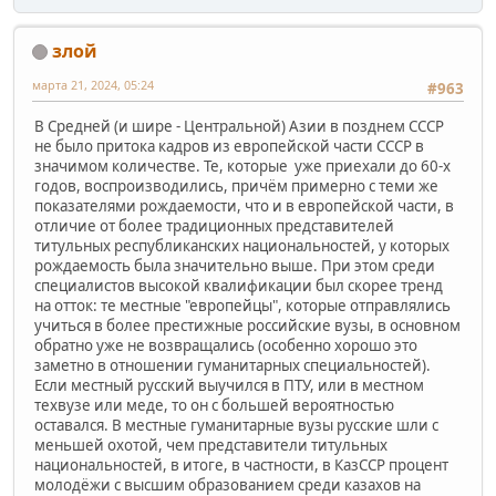
злой
марта 21, 2024, 05:24
#963
В Средней (и шире - Центральной) Азии в позднем СССР
не было притока кадров из европейской части СССР в
значимом количестве. Те, которые уже приехали до 60-х
годов, воспроизводились, причём примерно с теми же
показателями рождаемости, что и в европейской части, в
отличие от более традиционных представителей
титульных республиканских национальностей, у которых
рождаемость была значительно выше. При этом среди
специалистов высокой квалификации был скорее тренд
на отток: те местные "европейцы", которые отправлялись
учиться в более престижные российские вузы, в основном
обратно уже не возвращались (особенно хорошо это
заметно в отношении гуманитарных специальностей).
Если местный русский выучился в ПТУ, или в местном
техвузе или меде, то он с большей вероятностью
оставался. В местные гуманитарные вузы русские шли с
меньшей охотой, чем представители титульных
национальностей, в итоге, в частности, в КазССР процент
молодёжи с высшим образованием среди казахов на