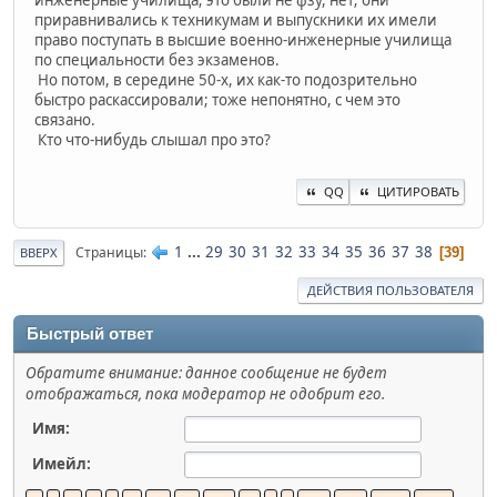
приравнивались к техникумам и выпускники их имели
право поступать в высшие военно-инженерные училища
по специальности без экзаменов.
Но потом, в середине 50-х, их как-то подозрительно
быстро раскассировали; тоже непонятно, с чем это
связано.
Кто что-нибудь слышал про это?
QQ
ЦИТИРОВАТЬ
1
...
29
30
31
32
33
34
35
36
37
38
Страницы
39
ВВЕРХ
ДЕЙСТВИЯ ПОЛЬЗОВАТЕЛЯ
Быстрый ответ
Обратите внимание: данное сообщение не будет
отображаться, пока модератор не одобрит его.
Имя:
Имейл: