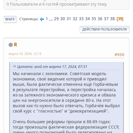
0 Пользователи и 6 гостей просматривают эту тему.
1
...
29
30
31
32
33
34
35
36
37
38
Страницы
39
ВНИЗ
ДЕЙСТВИЯ ПОЛЬЗОВАТЕЛЯ
R
марта 19, 2024, 12:13
#950
Цитата: злой от марта 17, 2024, 07:31
Мы начинали с экономики. Советская модель
экономики, своё видение которой я приводил
выше, была фактически отменена ещё Горбачёвым
в результате перестройки, а перестройка началась
из-за затяжного экономического кризиса и обвала
цен на энергоносители в середине 80-х. На этот
вызов как-то нужно было отвечать, Горбачёв выбрал
свой курс с "гласностью" и "демократизацией".
Очень большие реформы прошли в 88-89 годах:
тогда произошла фактическая федерализация СССР,
очень много полномочий было делегировано на