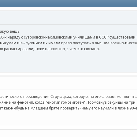
такую вещь
ы 50-х наряду с суворовско-нахимовскими училищами в СССР существовал
техникумам и выпускники их имели право поступать в высшие военно-инже
ро раскассировали; тоже непонятно, с чем это связано.
тастического произведения Стругацких, которую, по его словам, мог пон
яние на фенотип, когда генотип гомозиготен". Тормознув секунды на три, 
ет как-нибудь на младшем брате проверить (чему его научили в лихие 90-е