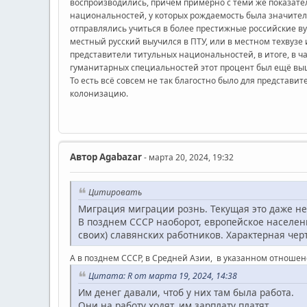
воспроизводились, причём примерно с теми же показате
национальностей, у которых рождаемость была значител
отправлялись учиться в более престижные российские в
местный русский выучился в ПТУ, или в местном техвузе
представители титульных национальностей, в итоге, в ч
гуманитарных специальностей этот процент был ещё вы
То есть всё совсем не так благостно было для представи
колонизацию.
Автор
Agabazar
- марта 20, 2024, 19:32
Цитировать
Миграция миграции рознь. Текущая это даже не
В позднем СССР наоборот, европейское населен
своих) славянских работников. Характерная черт
А в позднем СССР, в Средней Азии, в указанном отноше
Цитата: R от марта 19, 2024, 14:38
Им денег давали, чтоб у них там была работа.
Они на работу ходят, им зарплату платят.