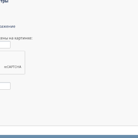
етры
бражение
ены на картинке: