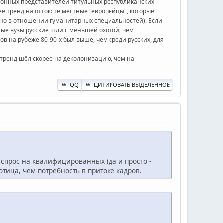
ционных представителей титульных республиканских
 тренд на отток: те местные "европейцы", которые
тно в отношении гуманитарных специальностей). Если
ные вузы русские шли с меньшей охотой, чем
в на рубеже 80-90-х был выше, чем среди русских, для
и тренд шёл скорее на деколонизацию, чем на
QQ
ЦИТИРОВАТЬ ВЫДЕЛЕННОЕ
спрос на квалифицированных (да и просто -
отица, чем потребность в притоке кадров.