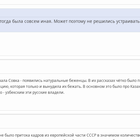
 тогда была совсем иная. Может поэтому не решились устраиват
ла Совка - появились натуральные беженцы. В их рассказах чётко было 
ию, которая только и вынудила их бежать. В основном это было про Казах
 - узбекским эти русские владели.
е было притока кадров из европейской части СССР в значимом количестве.