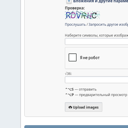
Вложения и другие парам
Проверка:
Прослушать
/
Запросить другое изо
Наберите символы, которые изображ
√36:
⌃⌥S
— отправить
⌃⌥P
— предварительный просмотр
Upload images