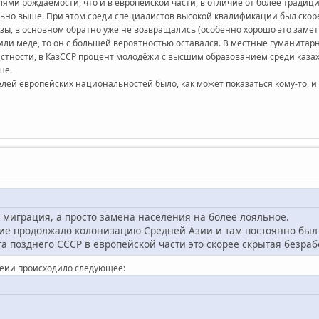
лями рождаемости, что и в европейской части, в отличие от более тради
ьно выше. При этом среди специалистов высокой квалификации был скорее
узы, в основном обратно уже не возвращались (особенно хорошо это заме
 или меде, то он с большей вероятностью оставался. В местные гуманитар
астности, в КазССР процент молодёжи с высшим образованием среди казахо
ше.
телей европейских национальностей было, как может показаться кому-то, 
 миграция, а просто замена населения на более лояльное.
ие продолжало колонизацию Средней Азии и там постоянно был 
а позднего СССР в европейской части это скорее скрытая безраб
неии происходило следующее: