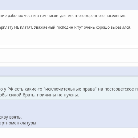
ние рабочих мест и в том числе для местного коренного населения.
зарплату НЕ платят. Уважаемый господин R тут очень хорошо выразился.
что у РФ есть какие-то "исключительные права" на постсоветское 
тобы силой брать, причины не нужны.
кву взять.
артноменклатуры.