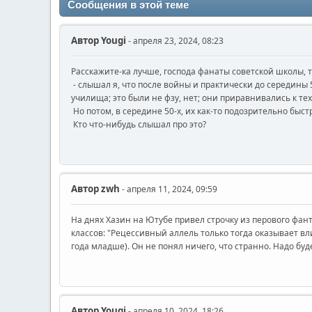
Сообщения в этой теме
Автор
Yougi
- апреля 23, 2024, 08:23
Расскажите-ка лучше, господа фанаты советской школы, 
- слышал я, что после войны и практически до середин
училища; это были не фзу, нет; они приравнивались к 
Но потом, в середине 50-х, их как-то подозрительно быст
Кто что-нибудь слышал про это?
Автор
zwh
- апреля 11, 2024, 09:59
На днях Хазин на Ютубе привел строчку из перового фан
классов: "Рецессивный аллель только тогда оказывает вли
года младше). Он не понял ничего, что странно. Надо буд
Автор
Yougi
- апреля 10, 2024, 18:26