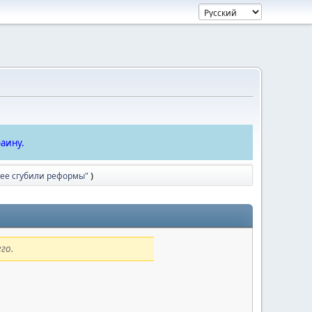
аину.
 ее сгубили реформы"
)
го.