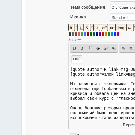
Тема сообщения
Иконка
á
«
»
—
ЕЩЁ
Перет