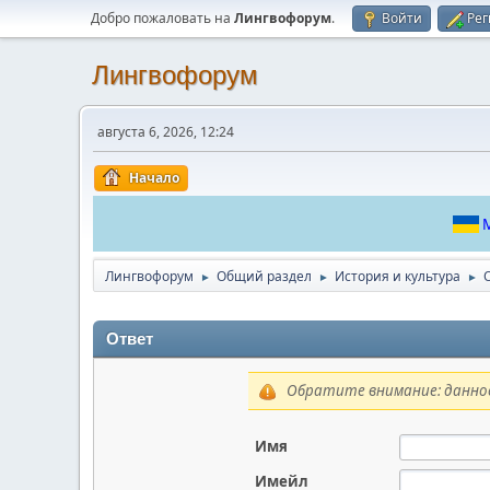
Добро пожаловать на
Лингвофорум
.
Войти
Рег
Лингвофорум
августа 6, 2026, 12:24
Начало
М
Лингвофорум
Общий раздел
История и культура
►
►
►
Ответ
Обратите внимание: данное
Имя
Имейл