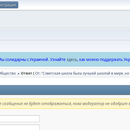
истрация
ы солидарны с Украиной. Узнайте
здесь
, как можно поддержать Укр
Общество
Ответ (
От: "Советская школа была лучшей школой в мире, но
►
 сообщение не будет отображаться, пока модератор не одобрит е