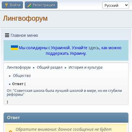
Войти
Регистрация
Лингвофорум
Главное меню
Мы солидарны с Украиной. Узнайте
здесь
, как можно
поддержать Украину.
Лингвофорум
Общий раздел
История и культура
►
►
Общество
►
Ответ (
►
От: "Советская школа была лучшей школой в мире, но ее сгубили
реформы"
)
Ответ
Обратите внимание: данное сообщение не будет