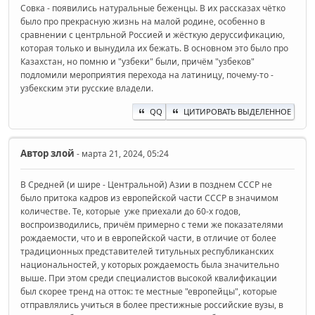
Совка - появились натуральные беженцы. В их рассказах чётко
было про прекрасную жизнь на малой родине, особенно в
сравнении с центрльной Россией и жёсткую деруссификацию,
которая только и вынудила их бежать. В основном это было про
Казахстан, но помню и "узбеки" были, причём "узбеков"
подломили мероприятия перехода на латиницу, почему-то -
узбекским эти русские владели.
QQ
ЦИТИРОВАТЬ ВЫДЕЛЕННОЕ
Автор
злой
- марта 21, 2024, 05:24
В Средней (и шире - Центральной) Азии в позднем СССР не
было притока кадров из европейской части СССР в значимом
количестве. Те, которые уже приехали до 60-х годов,
воспроизводились, причём примерно с теми же показателями
рождаемости, что и в европейской части, в отличие от более
традиционных представителей титульных республиканских
национальностей, у которых рождаемость была значительно
выше. При этом среди специалистов высокой квалификации
был скорее тренд на отток: те местные "европейцы", которые
отправлялись учиться в более престижные российские вузы, в