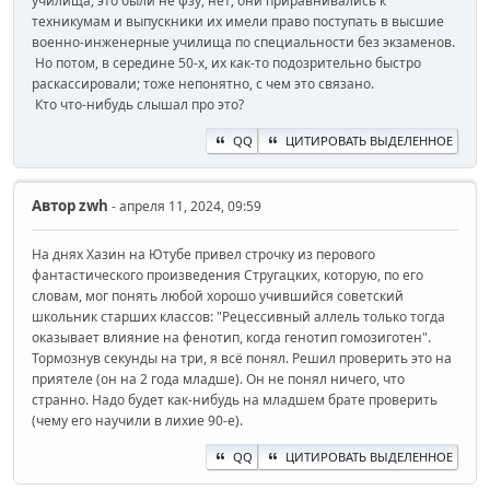
училища; это были не фзу, нет; они приравнивались к
техникумам и выпускники их имели право поступать в высшие
военно-инженерные училища по специальности без экзаменов.
Но потом, в середине 50-х, их как-то подозрительно быстро
раскассировали; тоже непонятно, с чем это связано.
Кто что-нибудь слышал про это?
QQ
ЦИТИРОВАТЬ ВЫДЕЛЕННОЕ
Автор
zwh
- апреля 11, 2024, 09:59
На днях Хазин на Ютубе привел строчку из перового
фантастического произведения Стругацких, которую, по его
словам, мог понять любой хорошо учившийся советский
школьник старших классов: "Рецессивный аллель только тогда
оказывает влияние на фенотип, когда генотип гомозиготен".
Тормознув секунды на три, я всё понял. Решил проверить это на
приятеле (он на 2 года младше). Он не понял ничего, что
странно. Надо будет как-нибудь на младшем брате проверить
(чему его научили в лихие 90-е).
QQ
ЦИТИРОВАТЬ ВЫДЕЛЕННОЕ