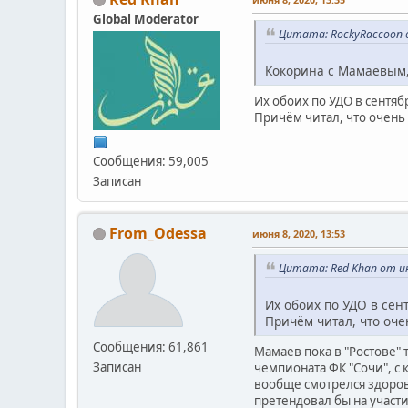
Global Moderator
Цитата: RockyRaccoon о
Кокорина с Мамаевым,
Их обоих по УДО в сентяб
Причём читал, что очень
Сообщения: 59,005
Записан
From_Odessa
июня 8, 2020, 13:53
Цитата: Red Khan от ию
Их обоих по УДО в сен
Причём читал, что оче
Сообщения: 61,861
Мамаев пока в "Ростове" т
Записан
чемпионата ФК "Сочи", с 
вообще смотрелся здорово
претендовал бы на участи