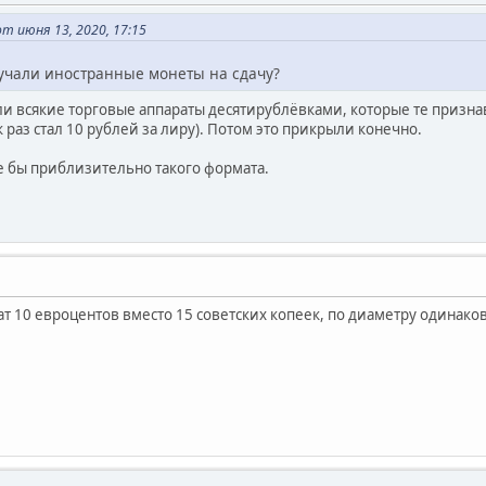
 июня 13, 2020, 17:15
лучали иностранные монеты на сдачу?
 всякие торговые аппараты десятирублёвками, которые те признавал
ак раз стал 10 рублей за лиру). Потом это прикрыли конечно.
е бы приблизительно такого формата.
ат 10 евроцентов вместо 15 советских копеек, по диаметру одинаков