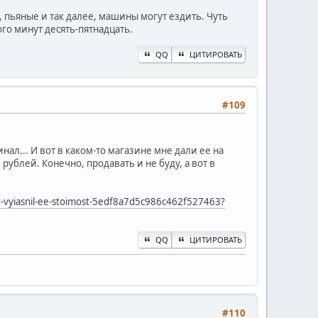
, пьяные и так далее, машины могут ездить. Чуть
ого минут десять-пятнадцать.
QQ
ЦИТИРОВАТЬ
#109
ал... И вот в каком-то магазине мне дали ее на
 рублей. Конечно, продавать и не буду, а вот в
u-vyiasnil-ee-stoimost-5edf8a7d5c986c462f527463?
QQ
ЦИТИРОВАТЬ
#110