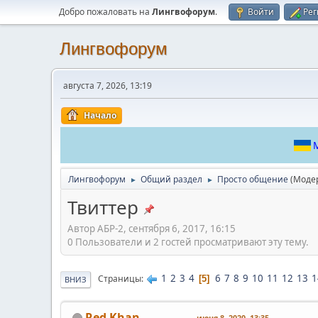
Добро пожаловать на
Лингвофорум
.
Войти
Рег
Лингвофорум
августа 7, 2026, 13:19
Начало
М
Лингвофорум
Общий раздел
Просто общение
(Моде
►
►
Твиттер
Автор АБР-2, сентября 6, 2017, 16:15
0 Пользователи и 2 гостей просматривают эту тему.
1
2
3
4
6
7
8
9
10
11
12
13
1
Страницы
5
ВНИЗ
Red Khan
июня 8, 2020, 13:35