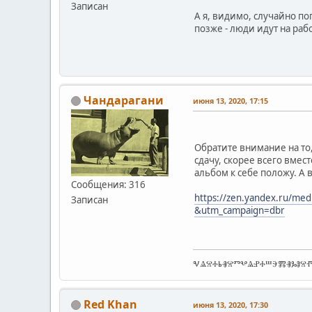
Записан
А я, видимо, случайно по
позже - люди идут на рабо
Чандарагани
июня 13, 2020, 17:15
Обратите внимание на то,
сдачу, скорее всего вмест
альбом к себе положу. А 
Сообщения: 316
https://zen.yandex.ru/med
Записан
&utm_campaign=dbr
ⰜⰡⰔⰀⰓⰠⰔⰕⰂⰡⰐⰀⰞⰅⰏⰠⰃⰑⰔ
Red Khan
июня 13, 2020, 17:30