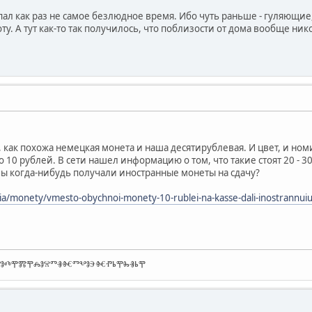
пал как раз не самое безлюдное время. Ибо чуть раньше - гуляющие
ту. А тут как-то так получилось, что поблизости от дома вообще ник
 как похожа немецкая монета и наша десятирублевая. И цвет, и номин
о 10 рублей. В сети нашел информацию о том, что такие стоят 20 - 30
вы когда-нибудь получали иностранные монеты на сдачу?
ia/monety/vmesto-obychnoi-monety-10-rublei-na-kasse-dali-inostrannui
ⰒⰑⰄⰉⰏⰉⰎⰑⰔⰕⰠⰩⰕⰂⰑⰅⰩⰒⰓⰉⰈⰠⰓⰉ