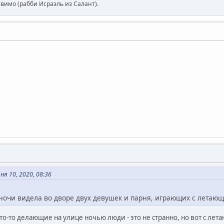
авимо (рабби Исраэль из Салант).
 10, 2020, 08:36
 ночи видела во дворе двух девушек и парня, играющих с летаю
о-то делающие на улице ночью люди - это не странно, но вот с лет