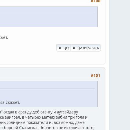
#100
жет.
QQ
ЦИТИРОВАТЬ
#101
sa скажет.
ит" отдал в аренду дебютанту и аутсайдеру
же заиграл, в четырех матчах забил три гола и
чень солидные показатели и, возможно, даже
ер сборной Станислав Черчесов не исключает того,