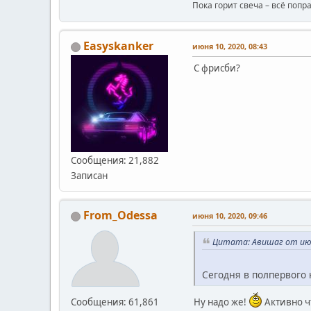
Пока горит свеча – всё попр
Easyskanker
июня 10, 2020, 08:43
С фрисби?
Сообщения: 21,882
Записан
From_Odessa
июня 10, 2020, 09:46
Цитата: Авишаг от июня
Сегодня в полпервого
Ну надо же!
Активно чт
Сообщения: 61,861