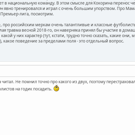
т в национальную команду. В этом смысле для Кокорина перенос че
 явно тренировался и играл с очень большим упорством. Про Мамаев
 Премьер-лига, посмотрим.
ле, про российским меркам очень талантливые и классные футболис
лая травма весной 2018-го, он наверняка принял бы участие в дома
 какой у них характер (тут, кстати, трудно точно сказать, какие они,
), какое поведение за пределами поля - это отдельный вопрос.
а читал. Не помнил точно про какого из двух, поэтому перестрахова
олистов на годик посадить.