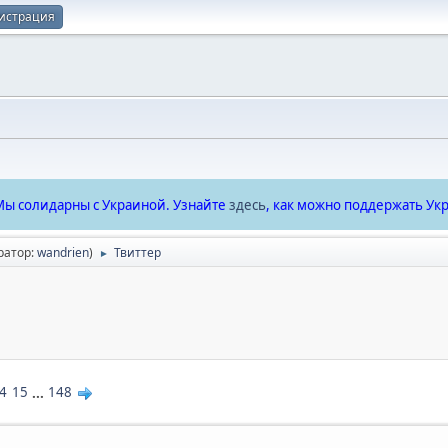
истрация
ы солидарны с Украиной. Узнайте
здесь
, как можно поддержать Укр
ратор:
wandrien
)
Твиттер
►
4
15
...
148