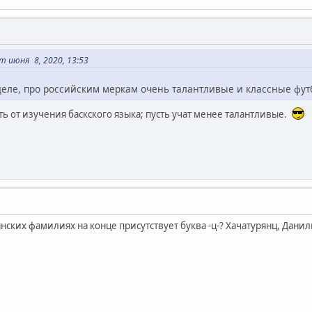
 июня 8, 2020, 13:53
 деле, про российским меркам очень талантливые и классные фу
ь от изучения баскского языка; пусть учат менее талантливые.
ских фамилиях на конце присутствует буква -ц-? Хачатурянц, Даниль