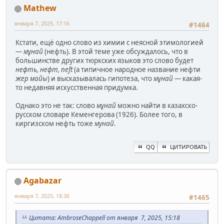
Mathew
января 7, 2025, 17:16
#1464
Кстати, ещё одно слово из химии с неясной этимологией
—
мұнай
(нефть). В этой теме уже обсуждалось, что в
большинстве других тюркских языков это слово будет
нефть, нефт, neft
(а типичное народное название нефти
жер майы
) и высказывалась гипотеза, что
мұнай
— какая-
то недавняя искусственная придумка.
Однако это не так: слово
мұнай
можно найти в казахско-
русском словаре Кеменгерова (1926). Более того, в
киргизском нефть тоже
мунай
.
QQ
ЦИТИРОВАТЬ
Agabazar
января 7, 2025, 18:36
#1465
Цитата: AmbroseChappell от января 7, 2025, 15:18