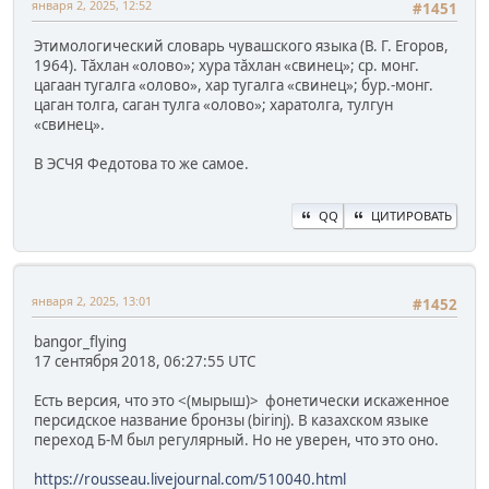
января 2, 2025, 12:52
#1451
Этимологический словарь чувашского языка (В. Г. Егоров,
1964). Тăхлан «олово»; хура тăхлан «свинец»; ср. монг.
цагаан тугалга «олово», хар тугалга «свинец»; бур.-монг.
цаган толга, саган тулга «олово»; харатолга, тулгун
«свинец».
В ЭСЧЯ Федотова то же самое.
QQ
ЦИТИРОВАТЬ
января 2, 2025, 13:01
#1452
bangor_flying
17 сентября 2018, 06:27:55 UTC
Есть версия, что это <(мырыш)> фонетически искаженное
персидское название бронзы (birinj). В казахском языке
переход Б-М был регулярный. Но не уверен, что это оно.
https://rousseau.livejournal.com/510040.html