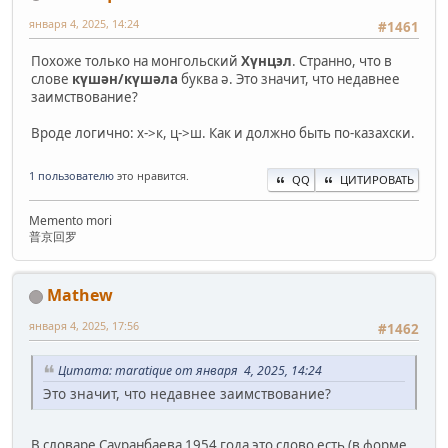
января 4, 2025, 14:24
#1461
Похоже только на монгольский
Хүнцэл
. Странно, что в
слове
күшән/күшәла
буква ə. Это значит, что недавнее
заимствование?
Вроде логично: х->к, ц->ш. Как и должно быть по-казахски.
1 пользователю
это нравится.
QQ
ЦИТИРОВАТЬ
Memento mori
普京回罗
Mathew
января 4, 2025, 17:56
#1462
Цитата: maratique от января 4, 2025, 14:24
Это значит, что недавнее заимствование?
В словаре Сауранбаева 1954 года это слово есть (в форме