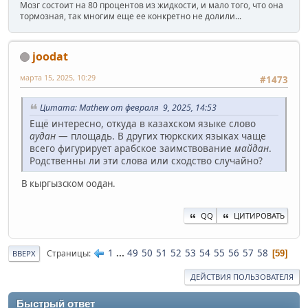
Мозг состоит на 80 процентов из жидкости, и мало того, что она
тормозная, так многим еще ее конкретно не долили...
joodat
марта 15, 2025, 10:29
#1473
Цитата: Mathew от февраля 9, 2025, 14:53
Ещё интересно, откуда в казахском языке слово
аудан
— площадь. В других тюркских языках чаще
всего фигурирует арабское заимствование
майдан
.
Родственны ли эти слова или сходство случайно?
В кыргызском оодан.
QQ
ЦИТИРОВАТЬ
1
...
49
50
51
52
53
54
55
56
57
58
Страницы
59
ВВЕРХ
ДЕЙСТВИЯ ПОЛЬЗОВАТЕЛЯ
Быстрый ответ