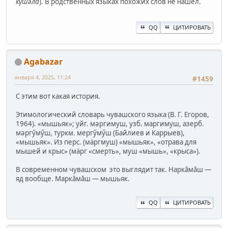
күшәла
). В родственных языках похожих слов не нашёл.
QQ
ЦИТИРОВАТЬ
Agabazar
января 4, 2025, 11:24
#1459
С этим вот какая история.
Этимологический словарь чувашского языка (В. Г. Егоров,
1964). «мышьяк»; уйг. мәргимуш, узб. маргимуш, азерб.
мәргӳмӳш, туркм. мергӳмӳш (Байлиев и Каррыев),
«мышьяк». Из перс. (мӓргмуш) «мышьяк», «отрава для
мышей и крыс» (мӓрг «смерть», муш «мышь», «крыса»).
В современном чувашском это выглядит так. Наркăмăш —
яд вообще. Маркăмăш — мышьяк.
QQ
ЦИТИРОВАТЬ