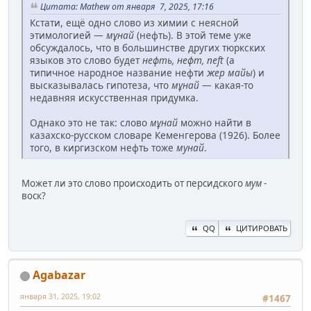
Цитата: Mathew от января 7, 2025, 17:16
Кстати, ещё одно слово из химии с неясной
этимологией —
мұнай
(нефть). В этой теме уже
обсуждалось, что в большинстве других тюркских
языков это слово будет
нефть, нефт, neft
(а
типичное народное название нефти
жер майы
) и
высказывалась гипотеза, что
мұнай
— какая-то
недавняя искусственная придумка.
Однако это не так: слово
мұнай
можно найти в
казахско-русском словаре Кеменгерова (1926). Более
того, в киргизском нефть тоже
мунай
.
Может ли это слово происходить от персидского
мум
-
воск?
QQ
ЦИТИРОВАТЬ
Agabazar
января 31, 2025, 19:02
#1467