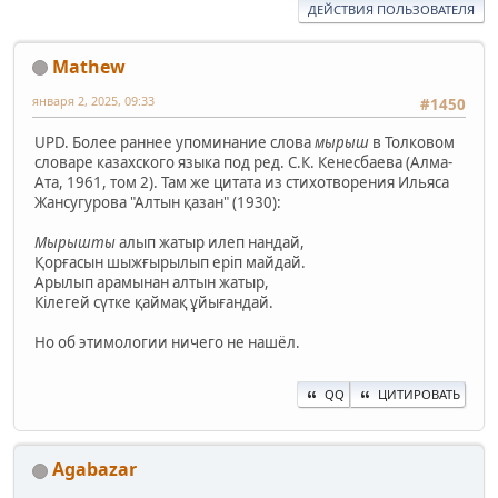
ДЕЙСТВИЯ ПОЛЬЗОВАТЕЛЯ
Mathew
января 2, 2025, 09:33
#1450
UPD. Более раннее упоминание слова
мырыш
в Толковом
словаре казахского языка под ред. С.К. Кенесбаева (Алма-
Ата, 1961, том 2). Там же цитата из стихотворения Ильяса
Жансугурова "Алтын қазан" (1930):
Мырышты
алып жатыр илеп нандай,
Қорғасын шыжғырылып еріп майдай.
Арылып арамынан алтын жатыр,
Кілегей сүтке қаймақ ұйығандай.
Но об этимологии ничего не нашёл.
QQ
ЦИТИРОВАТЬ
Agabazar