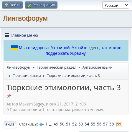
Войти
Регистрация
Лингвофорум
Главное меню
Мы солидарны с Украиной. Узнайте
здесь
, как можно
поддержать Украину.
Лингвофорум
Теоретический раздел
Алтайские языки
►
►
Тюркские языки
Тюркские этимологии, часть 3
►
►
Тюркские этимологии, часть 3
Автор Maksim Sagay, июня 21, 2017, 21:06
0 Пользователи и 1 гость просматривают эту тему.
1
...
49
50
51
52
53
54
55
56
57
58
Страницы
59
ВНИЗ