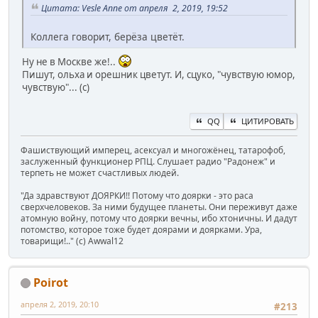
Цитата: Vesle Anne от апреля 2, 2019, 19:52
Коллега говорит, берёза цветёт.
Ну не в Москве же!..
Пишут, ольха и орешник цветут. И, сцуко, "чувствую юмор,
чувствую"... (с)
QQ
ЦИТИРОВАТЬ
Фашиствующий имперец, асексуал и многожёнец, татарофоб,
заслуженный функционер РПЦ. Слушает радио "Радонеж" и
терпеть не может счастливых людей.
"Да здравствуют ДОЯРКИ!! Потому что доярки - это раса
сверхчеловеков. За ними будущее планеты. Они переживут даже
атомную войну, потому что доярки вечны, ибо хтоничны. И дадут
потомство, которое тоже будет доярами и доярками. Ура,
товарищи!.." (c) Awwal12
Poirot
апреля 2, 2019, 20:10
#213