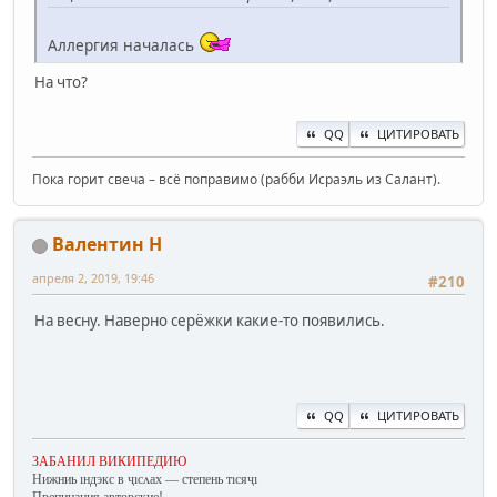
Аллергия началась
На что?
QQ
ЦИТИРОВАТЬ
Пока горит свеча – всё поправимо (рабби Исраэль из Салант).
Валентин Н
апреля 2, 2019, 19:46
#210
На весну. Наверно серёжки какие-то появились.
QQ
ЦИТИРОВАТЬ
ЗАБАНИЛ ВИКИПЕДИЮ
Нижниь ıндэкс в ҷıсʌах — степень тıсяҷı