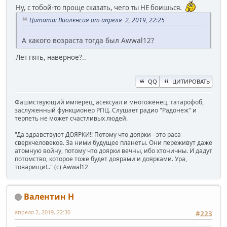
Ну, с тобой-то проще сказать, чего ты НЕ боишься.
Цитата: Виоленсия от апреля 2, 2019, 22:25
А какого возраста тогда был Awwal12?
Лет пять, наверное?..
QQ
ЦИТИРОВАТЬ
Фашиствующий имперец, асексуал и многожёнец, татарофоб,
заслуженный функционер РПЦ. Слушает радио "Радонеж" и
терпеть не может счастливых людей.
"Да здравствуют ДОЯРКИ!! Потому что доярки - это раса
сверхчеловеков. За ними будущее планеты. Они переживут даже
атомную войну, потому что доярки вечны, ибо хтоничны. И дадут
потомство, которое тоже будет доярами и доярками. Ура,
товарищи!.." (c) Awwal12
Валентин Н
апреля 2, 2019, 22:30
#223