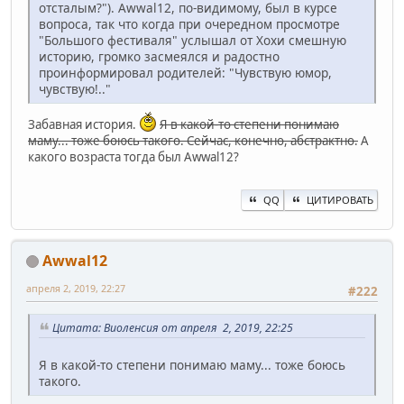
отсталым?"). Awwal12, по-видимому, был в курсе
вопроса, так что когда при очередном просмотре
"Большого фестиваля" услышал от Хохи смешную
историю, громко засмеялся и радостно
проинформировал родителей: "Чувствую юмор,
чувствую!.."
Забавная история.
Я в какой-то степени понимаю
маму... тоже боюсь такого. Сейчас, конечно, абстрактно.
А
какого возраста тогда был Awwal12?
QQ
ЦИТИРОВАТЬ
Awwal12
апреля 2, 2019, 22:27
#222
Цитата: Виоленсия от апреля 2, 2019, 22:25
Я в какой-то степени понимаю маму... тоже боюсь
такого.