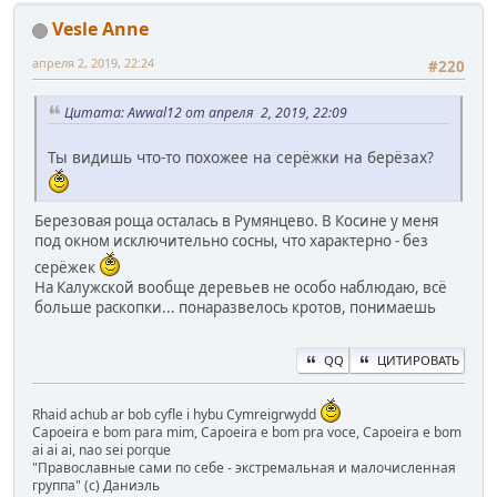
Vesle Anne
апреля 2, 2019, 22:24
#220
Цитата: Awwal12 от апреля 2, 2019, 22:09
Ты видишь что-то похожее на серёжки на берёзах?
Березовая роща осталась в Румянцево. В Косине у меня
под окном исключительно сосны, что характерно - без
серёжек
На Калужской вообще деревьев не особо наблюдаю, всё
больше раскопки... понаразвелось кротов, понимаешь
QQ
ЦИТИРОВАТЬ
Rhaid achub ar bob cyfle i hybu Cymreigrwydd
Capoeira e bom para mim, Capoeira e bom pra voce, Capoeira e bom
ai ai ai, nao sei porque
"Православные сами по себе - экстремальная и малочисленная
группа" (с) Даниэль