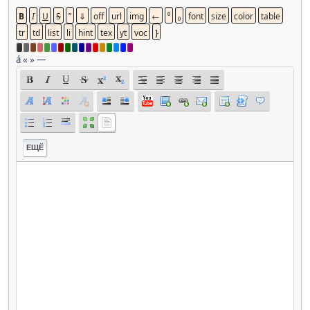
á
«
»
—
ЕЩЁ