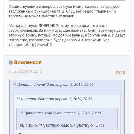
Фашиствующий имперец, асексуал и многожёнец, татарофоб,
заслуженный функционер РПЦ. Слушает радио "Радонеж" и
терпеть не может счастливых людей.
"Да здравствуют ДОЯРКИ!! Потому что доярки - это раса
сверхчеловеков. За ними будущее планеты. Они переживут даже
атомную войну, потому что доярки вечны, ибо хтоничны. И дадут
потомство, которое тоже будет доярами и доярками. Ура,
товарищи!.." (c) Awwal12
Виоленсия
апреля 2, 2019, 22:12
#218
Цитата: Awwal12 от апреля 2, 2019, 22:09
Цитата: Poirot от апреля 2, 2019, 20:10
Цитата: Awwal12 от апреля 2, 2019, 20:00
И, сцуко, "чувствую юмор, чувствую"... (с)