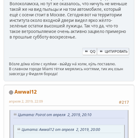
Волоколамска, но тут же оказалось, что ничуть не меньше
такой же на вид пыльцы и на том автомобиле, который
ещё с осени стоит в Москве. Сегодня вот на территории
института около входной двери видел ярко жёлто-
зелёные остатки высохшей лужицы. Так что да, что-то
такое ветроопыляемое очень активно зацвело примерно
в прошлые субботу-воскресенье.
QQ
ЦИТИРОВАТЬ
Во́зле до́ма хо́лм с куля́ми - вы́йду на́ холм, ку́ль поставлю.
В славном городе Miami тётки мерялись ногтями, тик иң озын
завсегда у Фиделя борода!
Awwal12
апреля 2, 2019, 22:09
#217
Цитата: Poirot от апреля 2, 2019, 20:10
Цитата: Awwal12 от апреля 2, 2019, 20:00