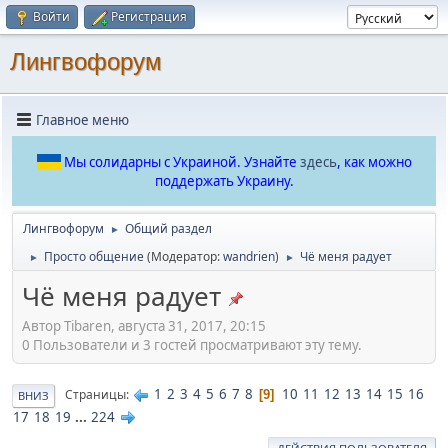
Войти
Регистрация
Лингвофорум
Главное меню
Мы солидарны с Украиной. Узнайте
здесь
, как можно
поддержать Украину.
Лингвофорум
Общий раздел
►
Просто общение
(Модератор:
wandrien
)
Чё меня радует
►
►
Чё меня радует
Автор Tibaren, августа 31, 2017, 20:15
0 Пользователи и 3 гостей просматривают эту тему.
1
2
3
4
5
6
7
8
10
11
12
13
14
15
16
Страницы
9
ВНИЗ
17
18
19
...
224