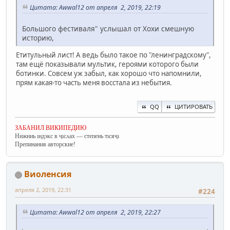
Цитата: Awwal12 от апреля 2, 2019, 22:19
Большого фестиваля" услышал от Хохи смешную
историю,
Етитульный лист! А ведь было такое по "ленинградскому",
там ещё показывали мультик, героями которого были
ботинки. Совсем уж забыл, как хорошо что напомнили,
прям какая-то часть меня восстала из небытия.
QQ
ЦИТИРОВАТЬ
ЗАБАНИЛ ВИКИПЕДИЮ
Нижниь ıндэкс в ҷıсʌах — степень тıсяҷı
Препинания авторские!
Виоленсия
апреля 2, 2019, 22:31
#224
Цитата: Awwal12 от апреля 2, 2019, 22:27