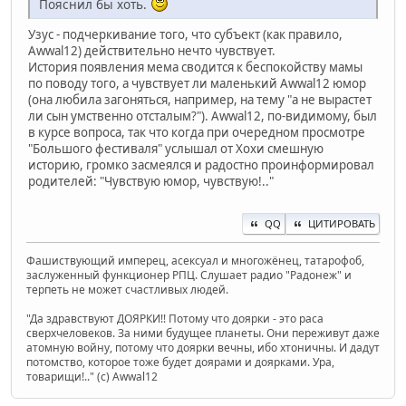
Пояснил бы хоть.
Узус - подчеркивание того, что субъект (как правило,
Awwal12) действительно нечто чувствует.
История появления мема сводится к беспокойству мамы
по поводу того, а чувствует ли маленький Awwal12 юмор
(она любила загоняться, например, на тему "а не вырастет
ли сын умственно отсталым?"). Awwal12, по-видимому, был
в курсе вопроса, так что когда при очередном просмотре
"Большого фестиваля" услышал от Хохи смешную
историю, громко засмеялся и радостно проинформировал
родителей: "Чувствую юмор, чувствую!.."
QQ
ЦИТИРОВАТЬ
Фашиствующий имперец, асексуал и многожёнец, татарофоб,
заслуженный функционер РПЦ. Слушает радио "Радонеж" и
терпеть не может счастливых людей.
"Да здравствуют ДОЯРКИ!! Потому что доярки - это раса
сверхчеловеков. За ними будущее планеты. Они переживут даже
атомную войну, потому что доярки вечны, ибо хтоничны. И дадут
потомство, которое тоже будет доярами и доярками. Ура,
товарищи!.." (c) Awwal12