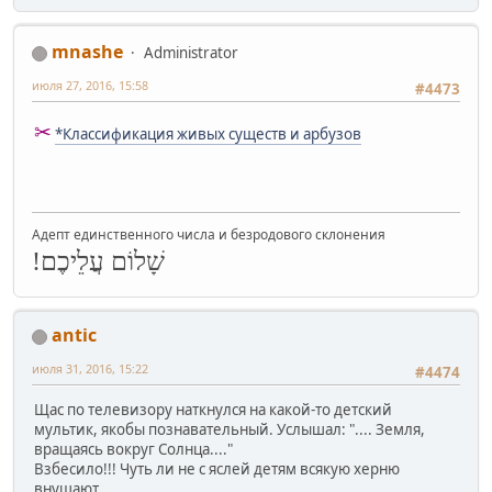
mnashe
Administrator
июля 27, 2016, 15:58
#4473
✂
*Классификация живых существ и арбузов
Адепт единственного числа и безродового склонения
שָׁלוֹם עֲלֵיכֶם!
antic
июля 31, 2016, 15:22
#4474
Щас по телевизору наткнулся на какой-то детский
мультик, якобы познавательный. Услышал: ".... Земля,
вращаясь вокруг Солнца...."
Взбесило!!! Чуть ли не с яслей детям всякую херню
внушают