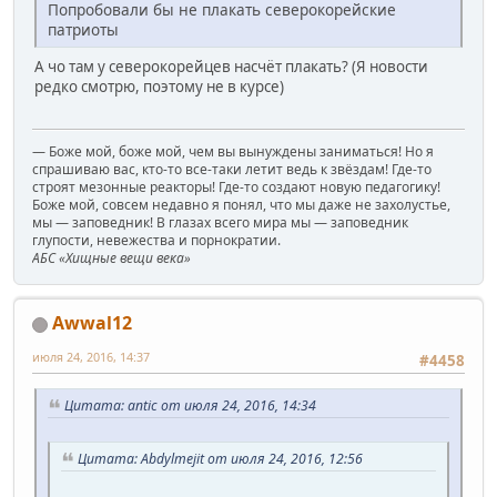
Попробовали бы не плакать северокорейские
патриоты
А чо там у северокорейцев насчёт плакать? (Я новости
редко смотрю, поэтому не в курсе)
— Боже мой, боже мой, чем вы вынуждены заниматься! Но я
спрашиваю вас, кто-то все-таки летит ведь к звёздам! Где-то
строят мезонные реакторы! Где-то создают новую педагогику!
Боже мой, совсем недавно я понял, что мы даже не захолустье,
мы — заповедник! В глазах всего мира мы — заповедник
глупости, невежества и порнократии.
АБС «Хищные вещи века»
Awwal12
июля 24, 2016, 14:37
#4458
Цитата: antic от июля 24, 2016, 14:34
Цитата: Abdylmejit от июля 24, 2016, 12:56