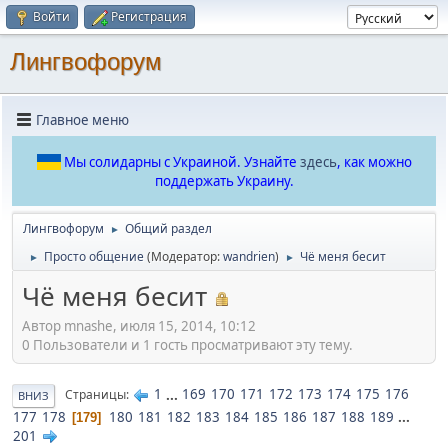
Войти
Регистрация
Лингвофорум
Главное меню
Мы солидарны с Украиной. Узнайте
здесь
, как можно
поддержать Украину.
Лингвофорум
Общий раздел
►
Просто общение
(Модератор:
wandrien
)
Чё меня бесит
►
►
Чё меня бесит
Автор mnashe, июля 15, 2014, 10:12
0 Пользователи и 1 гость просматривают эту тему.
1
...
169
170
171
172
173
174
175
176
Страницы
ВНИЗ
177
178
180
181
182
183
184
185
186
187
188
189
...
179
201