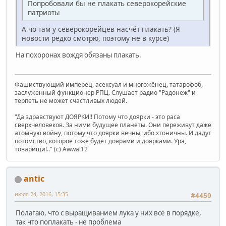
Попробовали бы не плакать северокорейские
патриоты
А чо там у северокорейцев насчёт плакать? (Я
новости редко смотрю, поэтому не в курсе)
На похоронах вождя обязаны плакать.
Фашиствующий имперец, асексуал и многожёнец, татарофоб,
заслуженный функционер РПЦ. Слушает радио "Радонеж" и
терпеть не может счастливых людей.
"Да здравствуют ДОЯРКИ!! Потому что доярки - это раса
сверхчеловеков. За ними будущее планеты. Они переживут даже
атомную войну, потому что доярки вечны, ибо хтоничны. И дадут
потомство, которое тоже будет доярами и доярками. Ура,
товарищи!.." (c) Awwal12
antic
июля 24, 2016, 15:35
#4459
Полагаю, что с выращиванием лука у них всё в порядке,
так что поплакать - не проблема