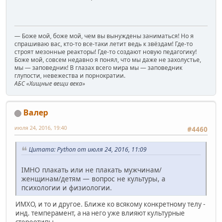
— Боже мой, боже мой, чем вы вынуждены заниматься! Но я
спрашиваю вас, кто-то все-таки летит ведь к звёздам! Где-то
строят мезонные реакторы! Где-то создают новую педагогику!
Боже мой, совсем недавно я понял, что мы даже не захолустье,
мы — заповедник! В глазах всего мира мы — заповедник
глупости, невежества и порнократии.
АБС «Хищные вещи века»
Валер
июля 24, 2016, 19:40
#4460
Цитата: Python от июля 24, 2016, 11:09
ІМНО плакать или не плакать мужчинам/
женщинам/детям — вопрос не культуры, а
психологии и физиологии.
ИМХО, и то и другое. Ближе ко всякому конкретному телу -
инд. темперамент, а на него уже влияют культурные