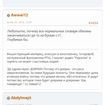
Awwal12
июля 24, 2016, 12:50
#4454
Любопытно, почему все нормальные словари обязаны
заканчиваться где-то на буквах с-т?..
Поубивал бы.
Фашиствующий имперец, асексуал и многожёнец, татарофоб,
заслуженный функционер РПЦ. Слушает радио "Радонеж" и
терпеть не может счастливых людей.
"Да здравствуют ДОЯРКИ!! Потому что доярки - это раса
сверхчеловеков. За ними будущее планеты. Они переживут даже
атомную войну, потому что доярки вечны, ибо хтоничны. И дадут
потомство, которое тоже будет доярами и доярками. Ура,
товарищи!.." (c) Awwal12
Abdylmejit
июля 24, 2016, 12:56