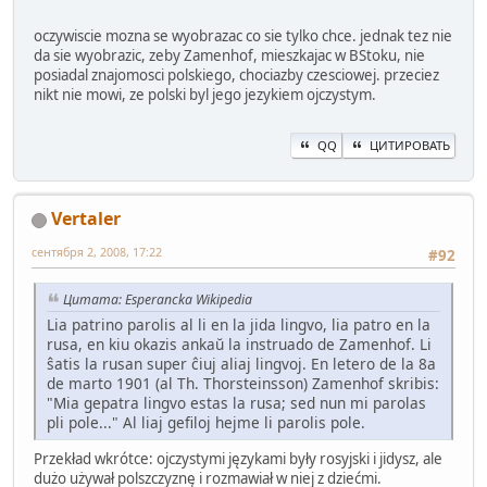
oczywiscie mozna se wyobrazac co sie tylko chce. jednak tez nie
da sie wyobrazic, zeby Zamenhof, mieszkajac w BStoku, nie
posiadal znajomosci polskiego, chociazby czesciowej. przeciez
nikt nie mowi, ze polski byl jego jezykiem ojczystym.
QQ
ЦИТИРОВАТЬ
Vertaler
сентября 2, 2008, 17:22
#92
Цитата: Esperancka Wikipedia
Lia patrino parolis al li en la jida lingvo, lia patro en la
rusa, en kiu okazis ankaŭ la instruado de Zamenhof. Li
ŝatis la rusan super ĉiuj aliaj lingvoj. En letero de la 8a
de marto 1901 (al Th. Thorsteinsson) Zamenhof skribis:
"Mia gepatra lingvo estas la rusa; sed nun mi parolas
pli pole..." Al liaj gefiloj hejme li parolis pole.
Przekład wkrótce: ojczystymi językami były rosyjski i jidysz, ale
dużo używał polszczyznę i rozmawiał w niej z dziećmi.