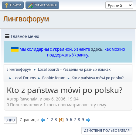
Войти
Регистрация
Лингвофорум
Главное меню
Мы солидарны с Украиной. Узнайте
здесь
, как можно
поддержать Украину.
Лингвофорум
Local boards - Разделы на разных языках
►
Local Forums
Polskie forum
Kto z państwa mówi po polsku?
►
►
►
Kto z państwa mówi po polsku?
Автор RawonaM, июля 6, 2006, 19:04
0 Пользователи и 1 гость просматривают эту тему.
1
2
3
5
6
7
8
9
Страницы
4
ВНИЗ
ДЕЙСТВИЯ ПОЛЬЗОВАТЕЛЯ