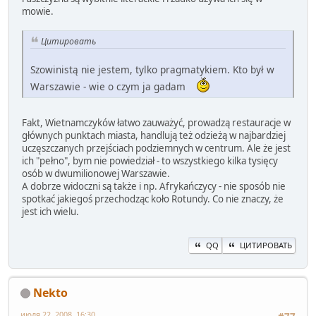
mowie.
Цитировать
Szowinistą nie jestem, tylko pragmatykiem. Kto był w
Warszawie - wie o czym ja gadam
Fakt, Wietnamczyków łatwo zauważyć, prowadzą restauracje w
głównych punktach miasta, handlują też odzieżą w najbardziej
uczęszczanych przejściach podziemnych w centrum. Ale że jest
ich "pełno", bym nie powiedział - to wszystkiego kilka tysięcy
osób w dwumilionowej Warszawie.
A dobrze widoczni są także i np. Afrykańczycy - nie sposób nie
spotkać jakiegoś przechodząc koło Rotundy. Co nie znaczy, że
jest ich wielu.
QQ
ЦИТИРОВАТЬ
Nekto
июля 22, 2008, 16:30