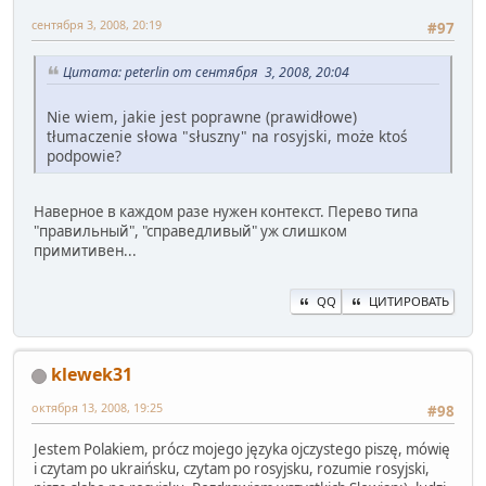
сентября 3, 2008, 20:19
#97
Цитата: peterlin от сентября 3, 2008, 20:04
Nie wiem, jakie jest poprawne (prawidłowe)
tłumaczenie słowa "słuszny" na rosyjski, może ktoś
podpowie?
Наверное в каждом разе нужен контекст. Перево типа
"правильный", "справедливый" уж слишком
примитивен...
QQ
ЦИТИРОВАТЬ
klewek31
октября 13, 2008, 19:25
#98
Jestem Polakiem, prócz mojego języka ojczystego piszę, mówię
i czytam po ukraińsku, czytam po rosyjsku, rozumie rosyjski,