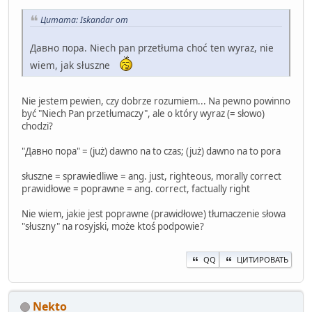
Цитата: Iskandar от
Давно пора. Niech pan przetłuma choć ten wyraz, nie
wiem, jak słuszne
Nie jestem pewien, czy dobrze rozumiem... Na pewno powinno
być "Niech Pan przetłumaczy", ale o który wyraz (= słowo)
chodzi?
"Давно пора" = (już) dawno na to czas; (już) dawno na to pora
słuszne = sprawiedliwe = ang. just, righteous, morally correct
prawidłowe = poprawne = ang. correct, factually right
Nie wiem, jakie jest poprawne (prawidłowe) tłumaczenie słowa
"słuszny" na rosyjski, może ktoś podpowie?
QQ
ЦИТИРОВАТЬ
Nekto