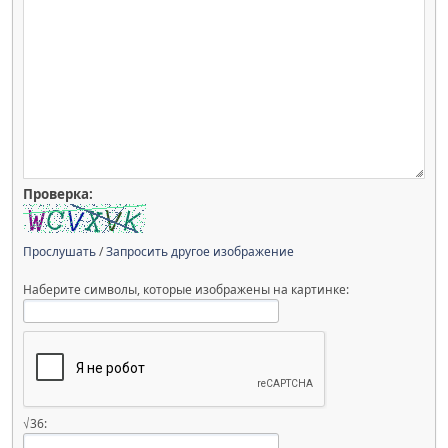
Проверка:
Прослушать
/
Запросить другое изображение
Наберите символы, которые изображены на картинке:
√36: