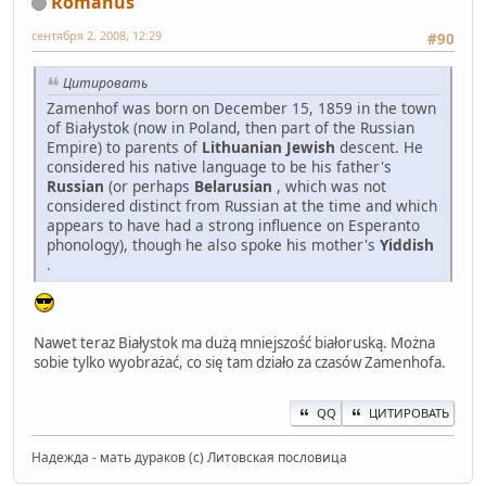
Rōmānus
сентября 2, 2008, 12:29
#90
Цитировать
Zamenhof was born on December 15, 1859 in the town
of Białystok (now in Poland, then part of the Russian
Empire) to parents of
Lithuanian Jewish
descent. He
considered his native language to be his father's
Russian
(or perhaps
Belarusian
, which was not
considered distinct from Russian at the time and which
appears to have had a strong influence on Esperanto
phonology), though he also spoke his mother's
Yiddish
.
Nawet teraz Białystok ma dużą mniejszość białoruską. Można
sobie tylko wyobrażać, co się tam działo za czasów Zamenhofa.
QQ
ЦИТИРОВАТЬ
Надежда - мать дураков (с) Литовская пословица