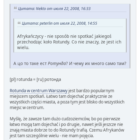
Цитата: Nekto от июля 22, 2008, 16:33
Цитата: peterlin от июля 22, 2008, 14:55
Afrykańczycy - nie sposób nie spotkać jakiegoś
przechodząc koło Rotundy. Co nie znaczy, że jest ich
wielu.
А цо то таке ест
Ротунда
? И чему их много само там?
[pl] rotunda = [ru] ротонда
Rotunda w centrum Warszawy
jest bardzo popularnym
miejscem spotkań. Łatwo tam dojechać praktycznie ze
wszystkich części miasta, a poza tym jest blisko do wszystkich
miejsc w centrum.
Myślę, że zawsze tam dużo cudzoziemców, bo po pierwsze
łatwo mogą tam dojechać i po drugie, nawet jeśli jeszcze nie
znają miasta dobrze to do Rotundy trafią. Czemu Afrykanów
jest tam szczególnie wielu - nie mam pojęcia.