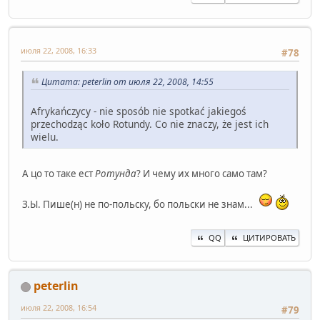
июля 22, 2008, 16:33
#78
Цитата: peterlin от июля 22, 2008, 14:55
Afrykańczycy - nie sposób nie spotkać jakiegoś
przechodząc koło Rotundy. Co nie znaczy, że jest ich
wielu.
А цо то таке ест
Ротунда
? И чему их много само там?
З.Ы. Пише(н) не по-польску, бо польски не знам...
QQ
ЦИТИРОВАТЬ
peterlin
июля 22, 2008, 16:54
#79