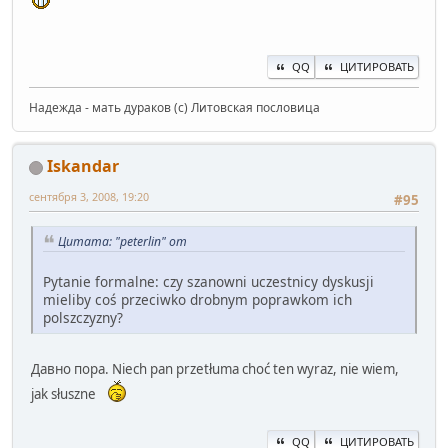
QQ
ЦИТИРОВАТЬ
Надежда - мать дураков (с) Литовская пословица
Iskandar
сентября 3, 2008, 19:20
#95
Цитата: "peterlin" от
Pytanie formalne: czy szanowni uczestnicy dyskusji
mieliby coś przeciwko drobnym poprawkom ich
polszczyzny?
Давно пора. Niech pan przetłuma choć ten wyraz, nie wiem,
jak słuszne
QQ
ЦИТИРОВАТЬ