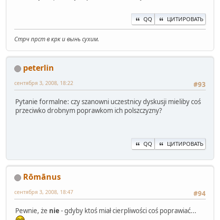
QQ
ЦИТИРОВАТЬ
Стрч прст в крк и вынь сухим.
peterlin
сентября 3, 2008, 18:22
#93
Pytanie formalne: czy szanowni uczestnicy dyskusji mieliby coś
przeciwko drobnym poprawkom ich polszczyzny?
QQ
ЦИТИРОВАТЬ
Rōmānus
сентября 3, 2008, 18:47
#94
Pewnie, że
nie
- gdyby ktoś miał cierpliwości coś poprawiać...