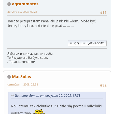
agrammatos
августа 30, 2008, 00:28
#81
Bardzo przepraszam Pana, ale ja nić nie wiem. Może być,
teraz, kiedy lato, nikt nie chcę pisać ... ... ...
QQ
ЦИТИРОВАТЬ
Якби ви вчились так, як треба,
То й мудрість би була своя.
/ Тарас Шевченко/
MacSolas
сентября 1, 2008, 23:38
#82
Цитата: Roman от августа 29, 2008, 17:53
No i czemu tak cichutko tu? Gdzie się podzieli miłośniki
polszczyzny?