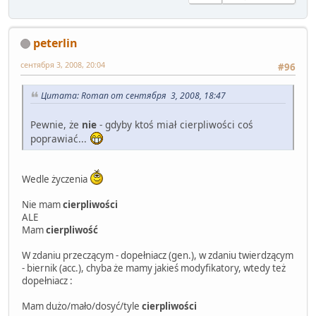
peterlin
сентября 3, 2008, 20:04
#96
Цитата: Roman от сентября 3, 2008, 18:47
Pewnie, że
nie
- gdyby ktoś miał cierpliwości coś
poprawiać...
Wedle życzenia
Nie mam
cierpliwości
ALE
Mam
cierpliwość
W zdaniu przeczącym - dopełniacz (gen.), w zdaniu twierdzącym
- biernik (acc.), chyba że mamy jakieś modyfikatory, wtedy też
dopełniacz :
Mam dużo/mało/dosyć/tyle
cierpliwości