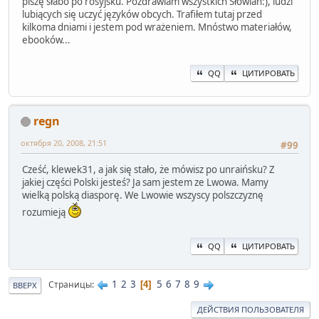
piszę słabo po rosyjsku. Pozdrawiam wszystkich Słowian:), ludzi
lubiących się uczyć języków obcych. Trafiłem tutaj przed
kilkoma dniami i jestem pod wrażeniem. Mnóstwo materiałów,
ebooków...
QQ
ЦИТИРОВАТЬ
regn
октября 20, 2008, 21:51
#99
Cześć, klewek31, a jak się stało, że mówisz po unraińsku? Z
jakiej części Polski jesteś? Ja sam jestem ze Lwowa. Mamy
wielką polską diasporę. We Lwowie wszyscy polszczyznę
rozumieją
QQ
ЦИТИРОВАТЬ
1
2
3
5
6
7
8
9
Страницы
4
ВВЕРХ
ДЕЙСТВИЯ ПОЛЬЗОВАТЕЛЯ