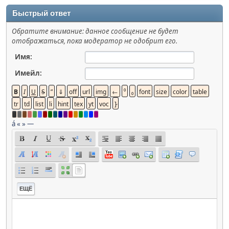
Быстрый ответ
Обратите внимание: данное сообщение не будет
отображаться, пока модератор не одобрит его.
Имя:
Имейл:
á
«
»
—
ЕЩЁ