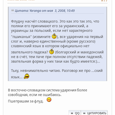
#77
Цитата: Yaranga от мая 3, 2008, 10:49
Флудну насчёт словацкого. Это как это так это, что
поляки его принимают его за украинский, а
украинцы за польский, если нет характерного
"пшиканья" (извините
), все ударения на первый
слог и, наверно единственный (кроме русского)
славянский язык в котором официально нет
звательного падежа?
(болгарский и македонский
не в счёт, тем паче при полном отсутствии падежей,
звательная форма у них таки как будто имеется:)...
Тьху, невнимательно читаю. Разговор же про ...ский
язык...
В восточно-словацком система ударения более
совободная, если не ошибаюсь.
Пшепрашам за флуд.
QQ
ЦИТИРОВАТЬ