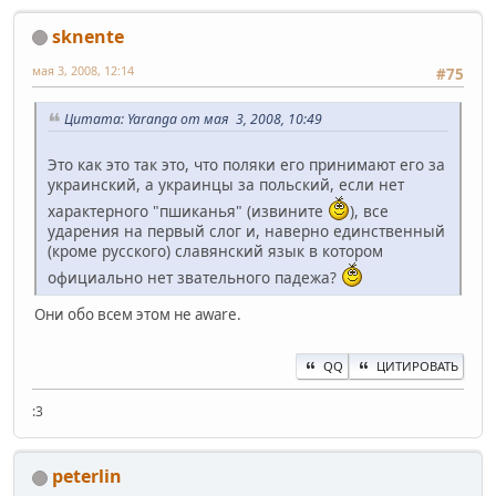
sknente
мая 3, 2008, 12:14
#75
Цитата: Yaranga от мая 3, 2008, 10:49
Это как это так это, что поляки его принимают его за
украинский, а украинцы за польский, если нет
характерного "пшиканья" (извините
), все
ударения на первый слог и, наверно единственный
(кроме русского) славянский язык в котором
официально нет звательного падежа?
Они обо всем этом не aware.
QQ
ЦИТИРОВАТЬ
:3
peterlin