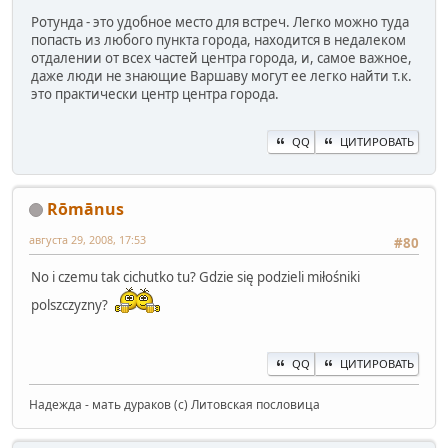
Ротунда - это удобное место для встреч. Легко можно туда
попасть из любого пункта города, находится в недалеком
отдалении от всех частей центра города, и, самое важное,
даже люди не знающие Варшаву могут ее легко найти т.к.
это практически центр центра города.
QQ
ЦИТИРОВАТЬ
Rōmānus
августа 29, 2008, 17:53
#80
No i czemu tak cichutko tu? Gdzie się podzieli miłośniki
polszczyzny?
QQ
ЦИТИРОВАТЬ
Надежда - мать дураков (с) Литовская пословица