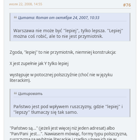
июля 22, 2008, 14:55
#76
Цитата: Roman от октября 24, 2007, 10:33
Warszawa nie może być "lepiej", tylko lepsza. "Lepiej"
można coś robić, ale to nie jest przymiotnik.
Zgoda, "lepiej" to nie przymiotnik, niemniej konstrukcja:
X jest zupełnie jak Y tylko lepiej
występuje w potocznej polszczyźnie (choć nie w języku
literackim).
Цитировать
Państwo jest pod wpływem ruszczyzny, gdzie "lepiej" i
"lepszy" tłumaczy się tak samo.
"Państwo są..." (jeżeli jest więcej niż jeden adresat) albo
"Pan/Pani jest...". Nawiasem mówiąc, formy typu polszczyzna,
ruszczyzna są wybitnie literackie i rzadko używa ich się w