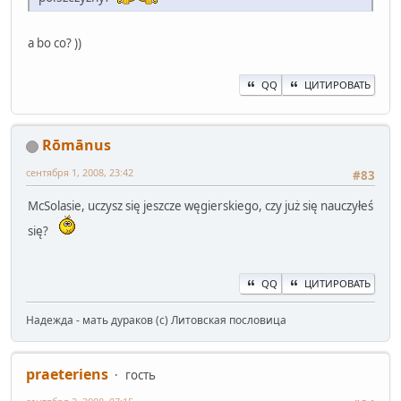
a bo co? ))
QQ
ЦИТИРОВАТЬ
Rōmānus
сентября 1, 2008, 23:42
#83
McSolasie, uczysz się jeszcze węgierskiego, czy już się nauczyłeś
się?
QQ
ЦИТИРОВАТЬ
Надежда - мать дураков (с) Литовская пословица
praeteriens
гость