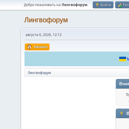
Добро пожаловать на
Лингвофорум
.
Войти
Рег
Лингвофорум
августа 6, 2026, 12:12
Начало
М
Лингвофорум
Вни
Т
В