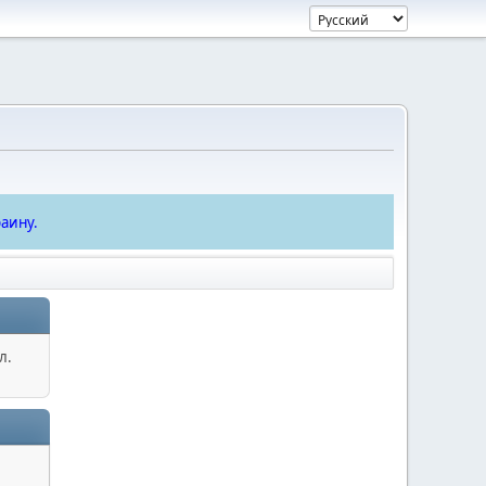
аину.
л.
.