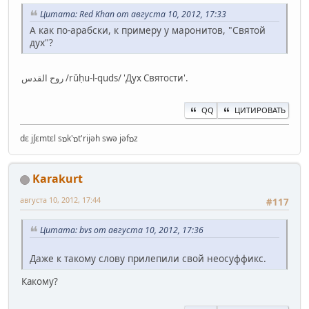
Цитата: Red Khan от августа 10, 2012, 17:33
А как по-арабски, к примеру у маронитов, "Святой
дух"?
روح القدس /rūḥu-l-quds/ 'Дух Святости'.
QQ
ЦИТИРОВАТЬ
dɛ jʃɛmtɛl sɒk'ɒt'rijəh swə jəfɒz
Karakurt
августа 10, 2012, 17:44
#117
Цитата: bvs от августа 10, 2012, 17:36
Даже к такому слову прилепили свой неосуффикс.
Какому?