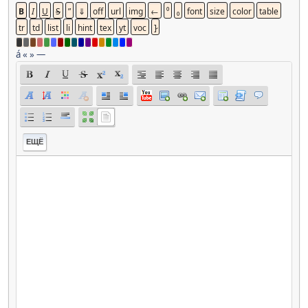
á
«
»
—
ЕЩЁ