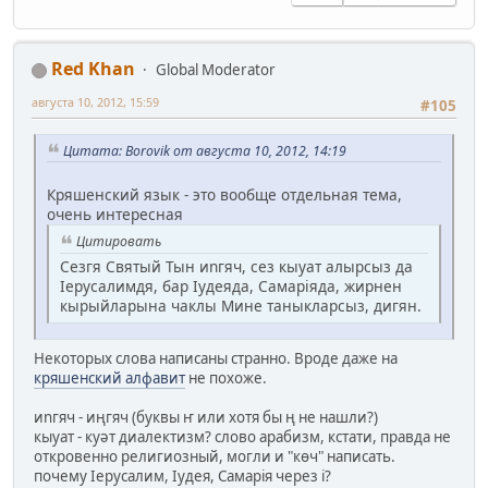
Red Khan
Global Moderator
августа 10, 2012, 15:59
#105
Цитата: Borovik от августа 10, 2012, 14:19
Кряшенский язык - это вообще отдельная тема,
очень интересная
Цитировать
Сезгя Святый Тын иnгяч, сез кыуат алырсыз да
Iерусалимдя, бар Iудеяда, Самарiяда, жирнен
кырыйларына чаклы Мине таныкларсыз, дигян.
Некоторых слова написаны странно. Вроде даже на
кряшенский алфавит
не похоже.
иnгяч - иңгяч (буквы ҥ или хотя бы ң не нашли?)
кыуат - куәт диалектизм? слово арабизм, кстати, правда не
откровенно религиозный, могли и "көч" написать.
почему Iерусалим, Iудея, Самарiя через i?