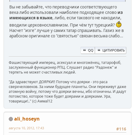
Вы не забывайте, что переводчики соответствующего
века либо использовали наиболее подходящее слово
из
имеющихся в языке
, либо, если такового не находили,
вводили церковнославянизм. При чём тут турецкий?
Насчет "изге" лучше у самих татар спрашивать. Газиз же в
арабском оригинале со "святостью" связан весьма слабо...
QQ
ЦИТИРОВАТЬ
Фашиствующий имперец, асексуал и многожёнец, татарофоб,
заслуженный функционер РПЦ. Слушает радио "Радонеж" и
терпеть не может счастливых людей.
"Да здравствуют ДОЯРКИ!! Потому что доярки - это раса
сверхчеловеков. За ними будущее планеты. Они переживут даже
атомную войну, потому что доярки вечны, ибо хтоничны. И дадут
потомство, которое тоже будет доярами и доярками. Ура,
товарищи!.." (c) Awwal12
ali_hoseyn
августа 10, 2012, 17:43
#116