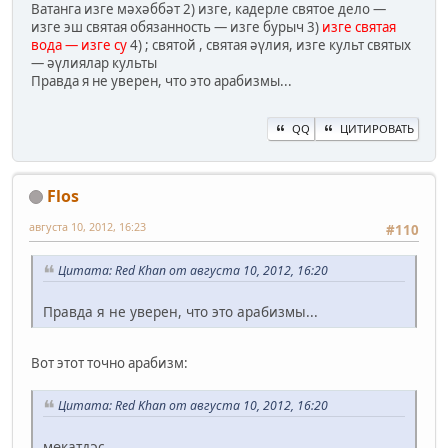
Ватанга изге мәхәббәт 2) изге, кадерле святое дело —
изге эш святая обязанность — изге бурыч 3)
изге святая
вода — изге су
4) ; святой , святая әүлия, изге культ святых
— әүлиялар культы
Правда я не уверен, что это арабизмы...
QQ
ЦИТИРОВАТЬ
Flos
августа 10, 2012, 16:23
#110
Цитата: Red Khan от августа 10, 2012, 16:20
Правда я не уверен, что это арабизмы...
Вот этот точно арабизм:
Цитата: Red Khan от августа 10, 2012, 16:20
мөкатдәс