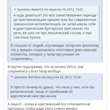
Цитата: Awwal12 от августа 10, 2012, 14:02
А куда деваться? Это всё заимствования периода
до христианизации кряшен (как бы современная
кряшенская интеллигенция ни записывала себя
в доисторические булгарские христиане). Но
речь же шла не про лексический состав, а про
сам язык культа.
Я слышал от людей, изучающих татарских фольклор,
что у кряшен сохранились некоторые доисламские
элементы, которые у татар мусульман не
сохранились.
Я смутно подозреваю, что на начало XVII в. они
сохранялись у всех татар вообще.
Цитата: Red Khan от августа 10, 2012, 15:28
Я просто почему-то думал, что язык у них, хотя бы
религиозный, чище от арабизмов по
идеологическим причинам
А смысл?.. Аллах и христианский Бог отличаются не
настолько, чтобы ради этого стоило менять