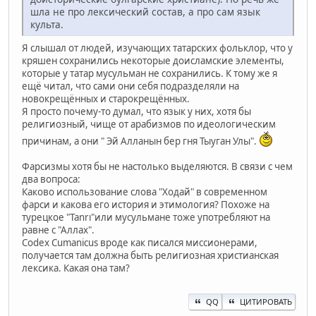
шла не про лексический состав, а про сам язык
культа.
Я слышал от людей, изучающих татарских фольклор, что у
кряшен сохранились некоторые доисламские элементы,
которые у татар мусульман не сохранились. К тому же я
ещё читал, что сами они себя подразделяли на
новокрещённых и старокрещённых.
Я просто почему-то думал, что язык у них, хотя бы
религиозный, чище от арабизмов по идеологическим
причинам, а они " Эй Алланын бер гня Тыуган Улы".
Фарсизмы хотя бы не настолько выделяются. В связи с чем
два вопроса:
Каково использование слова "Ходай" в современном
фарси и какова его история и этимология? Похоже на
турецкое "Tanrı"или мусульмане тоже употребляют на
равне с "Аллах".
Codex Cumanicus вроде как писался миссионерами,
получается там должна быть религиозная христианская
лексика. Какая она там?
QQ
ЦИТИРОВАТЬ