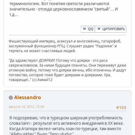
терминологию. Вот понятия святости различаются
значительно - отсюда церковнославянизм "святый"... И
т.д...
QQ
ЦИТИРОВАТЬ
Фашиствующий имперец, асексуал и многожёнец, татарофоб,
заслуженный функционер РПЦ. Слушает радио "Радонеж" и
терпеть не может счастливых людей.
"Да здравствуют ДОЯРКИ!! Потому что доярки - это раса
сверхчеловеков. За ними будущее планеты. Они переживут даже
атомную войну, потому что доярки вечны, ибо хтоничны. И дадут
потомство, которое тоже будет доярами и доярками. Ура,
товарищи!.." (c) Awwal12
Alessandro
августа 10, 2012, 15:50
#103
Я подозреваю, что в турецком широкая употребляемость
слова tanrı - результат его активного внедрения в XX веке.
Когда Ататюрк велел читать эзан по-турецки, там вместо
"Allahu ekber" было "Tanrı uludur".