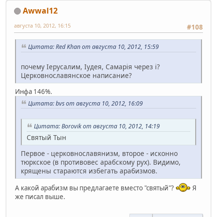
Awwal12
августа 10, 2012, 16:15
#108
Цитата: Red Khan от августа 10, 2012, 15:59
почему Iерусалим, Iудея, Самарiя через i?
Церковнославянское написание?
Инфа 146%.
Цитата: bvs от августа 10, 2012, 16:09
Цитата: Borovik от августа 10, 2012, 14:19
Святый Тын
Первое - церковнославянизм, второе - исконно
тюркское (в противовес арабскому рух). Видимо,
крящены стараются избегать арабизмов.
А какой арабизм вы предлагаете вместо "святый"?
Я
же писал выше.