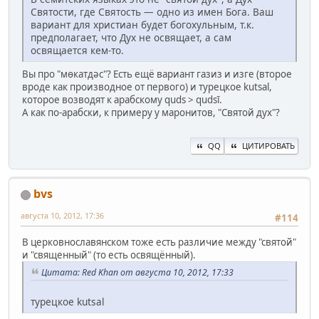
Святости, где Святость — одно из имен Бога. Ваш
вариант для христиан будет богохульным, т.к.
предполагает, что Дух не освящает, а сам
освящается кем-то.
Вы про "мөкатдәс"? Есть ещё вариант газиз и изге (второе
вроде как производное от первого) и турецкое kutsal,
которое возводят к арабскому quds > qudsī.
А как по-арабски, к примеру у маронитов, "Святой дух"?
QQ
ЦИТИРОВАТЬ
bvs
августа 10, 2012, 17:36
#114
В церковнославянском тоже есть различие между "святой"
и "священный" (то есть освящённый).
Цитата: Red Khan от августа 10, 2012, 17:33
турецкое kutsal