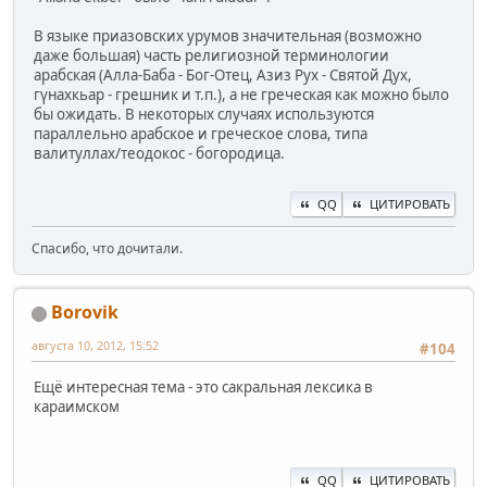
В языке приазовских урумов значительная (возможно
даже большая) часть религиозной терминологии
арабская (Алла-Баба - Бог-Отец, Азиз Рух - Святой Дух,
гүнахкьар - грешник и т.п.), а не греческая как можно было
бы ожидать. В некоторых случаях используются
параллельно арабское и греческое слова, типа
валитуллах/теодокос - богородица.
QQ
ЦИТИРОВАТЬ
Спасибо, что дочитали.
Borovik
августа 10, 2012, 15:52
#104
Ещё интересная тема - это сакральная лексика в
караимском
QQ
ЦИТИРОВАТЬ