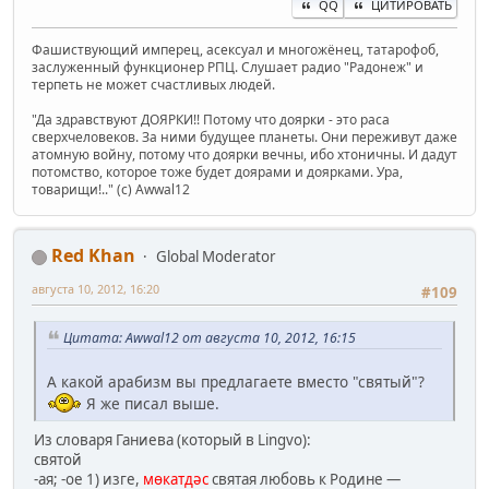
QQ
ЦИТИРОВАТЬ
Фашиствующий имперец, асексуал и многожёнец, татарофоб,
заслуженный функционер РПЦ. Слушает радио "Радонеж" и
терпеть не может счастливых людей.
"Да здравствуют ДОЯРКИ!! Потому что доярки - это раса
сверхчеловеков. За ними будущее планеты. Они переживут даже
атомную войну, потому что доярки вечны, ибо хтоничны. И дадут
потомство, которое тоже будет доярами и доярками. Ура,
товарищи!.." (c) Awwal12
Red Khan
Global Moderator
августа 10, 2012, 16:20
#109
Цитата: Awwal12 от августа 10, 2012, 16:15
А какой арабизм вы предлагаете вместо "святый"?
Я же писал выше.
Из словаря Ганиева (который в Lingvo):
святой
-ая; -ое 1) изге,
мөкатдәс
святая любовь к Родине —