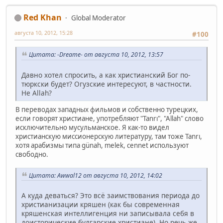
Red Khan
Global Moderator
августа 10, 2012, 15:28
#100
Цитата: -Dreame- от августа 10, 2012, 13:57
Давно хотел спросить, а как христианский Бог по-
тюркски будет? Огузские интересуют, в частности.
Не Allah?
В переводах западных фильмов и собственно турецких,
если говорят христиане, употребляют "Tanrı", "Allah" слово
исключительно мусульманское. Я как-то видел
христианскую миссионерскую литературу, там тоже Tanrı,
хотя арабизмы типа günah, melek, cennet используют
свободно.
Цитата: Awwal12 от августа 10, 2012, 14:02
А куда деваться? Это всё заимствования периода до
христианизации кряшен (как бы современная
кряшенская интеллигенция ни записывала себя в
доисторические булгарские христиане). Но речь же