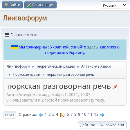
Войти
Регистрация
Лингвофорум
Главное меню
Мы солидарны с Украиной. Узнайте
здесь
, как можно
поддержать Украину.
Лингвофорум
Теоретический раздел
Алтайские языки
►
►
Тюркские языки
тюркская разговорная речь
►
►
тюркская разговорная речь
Автор Антиромантик, декабря 1, 2011, 10:07
0 Пользователи и 2 гостей просматривают эту тему.
1
2
3
4
6
7
8
9
10
11
12
Страницы
5
ВНИЗ
ДЕЙСТВИЯ ПОЛЬЗОВАТЕЛЯ