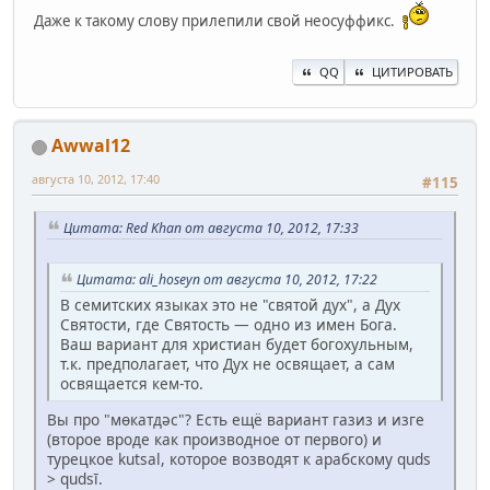
Даже к такому слову прилепили свой неосуффикс.
QQ
ЦИТИРОВАТЬ
Awwal12
августа 10, 2012, 17:40
#115
Цитата: Red Khan от августа 10, 2012, 17:33
Цитата: ali_hoseyn от августа 10, 2012, 17:22
В семитских языках это не "святой дух", а Дух
Святости, где Святость — одно из имен Бога.
Ваш вариант для христиан будет богохульным,
т.к. предполагает, что Дух не освящает, а сам
освящается кем-то.
Вы про "мөкатдәс"? Есть ещё вариант газиз и изге
(второе вроде как производное от первого) и
турецкое kutsal, которое возводят к арабскому quds
> qudsī.