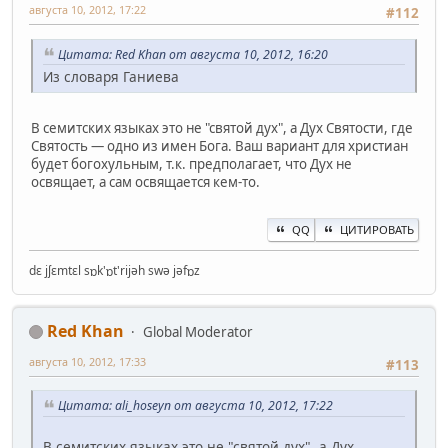
августа 10, 2012, 17:22
#112
Цитата: Red Khan от августа 10, 2012, 16:20
Из словаря Ганиева
В семитских языках это не "святой дух", а Дух Святости, где
Святость — одно из имен Бога. Ваш вариант для христиан
будет богохульным, т.к. предполагает, что Дух не
освящает, а сам освящается кем-то.
QQ
ЦИТИРОВАТЬ
dɛ jʃɛmtɛl sɒk'ɒt'rijəh swə jəfɒz
Red Khan
Global Moderator
августа 10, 2012, 17:33
#113
Цитата: ali_hoseyn от августа 10, 2012, 17:22
В семитских языках это не "святой дух", а Дух