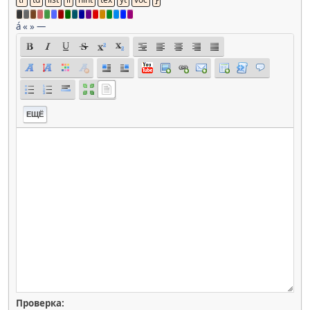
á
«
»
—
ЕЩЁ
Проверка: