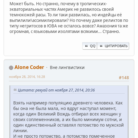
Может быть. Но странно, почему в тропических-
экваториальных частях Америк не развилось своей
темнокожей расы. То ли таки развилась, но индейцы её
выпилили\ассимилировали? Но почему даже реликтов по
типу негритосов в ЮВА не осталось вовсе? Амазония та же
огромная, с языковыми изолятами всякими... Странно.
QQ
ЦИТИРОВАТЬ
Alone Coder
Вне лингвистики
ноября 28, 2014, 16:28
#148
Цитата: рекуай от ноября 27, 2014, 20:36
Взять например популяцию древнего человека. Как
бы она не была мала, но вдруг наступал момент,
когда один Великий Вождь отбирал всех женщин у
своих соплеменников, а их было минимум сотни, и
один единственный оставлял потомство по мужской
линии.
И не просто потомство, а потомство помеченное