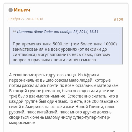
Ильич
ноября 27, 2014, 14:18
#125
Цитата: Alone Coder от ноября 26, 2014, 16:51
При временах типа 5000 лет (тем более типа 10000)
заимствования на всех уровнях (от лексики до
синтаксиса) могут заполнить весь язык, поэтому
вопрос о праязыках почти лишён смысла.
А если посмотреть с другого конца. Из Африки
первоначально вышло совсем мало людей, которые
потом расселились почти по всем остальным материкам.
В каждой группе (неважно, была она одна или две или
три) было взаимопонимание. Естественно считать, что в
каждой группе был один язык. То есть, все 200 языковых
семей в Америке, плюс все языки Новой Гвинеи, плюс
русский, плюс китайский, плюс много других должны
сводиться к очень малому числу супер-пупер-гипер-
макросемьям.