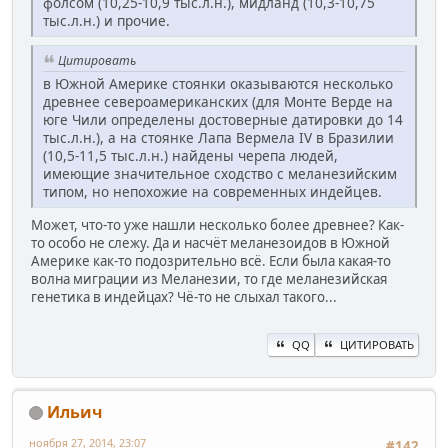
фолсом (10,25-10,9 тыс.л.н.), мидланд (10,3-10,75
тыс.л.н.) и прочие.
Цитировать
в Южной Америке стоянки оказываются несколько
древнее североамериканских (для Монте Верде на
юге Чили определены достоверные датировки до 14
тыс.л.н.), а на стоянке Лапа Вермела IV в Бразилии
(10,5-11,5 тыс.л.н.) найдены черепа людей,
имеющие значительное сходство с меланезийским
типом, но непохожие на современных индейцев.
Может, что-то уже нашли несколько более древнее? Как-
то особо не слежу. Да и насчёт меланезоидов в Южной
Америке как-то подозрительно всё. Если была какая-то
волна миграции из Меланезии, то где меланезийская
генетика в индейцах? Чё-то не слыхал такого...
QQ
ЦИТИРОВАТЬ
Ильич
ноября 27, 2014, 23:07
#142