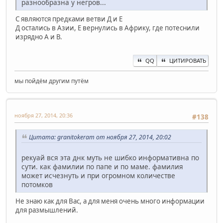
разнообразна у негров...
С являются предками ветви Д и Е
Д остались в Азии, Е вернулись в Африку, где потеснили
изрядно А и В.
QQ
ЦИТИРОВАТЬ
мы пойдём другим путём
ноября 27, 2014, 20:36
#138
Цитата: granitokeram от ноября 27, 2014, 20:02
рекуай вся эта днк муть не шибко информативна по
сути. как фамилии по папе и по маме. фамилия
может исчезнуть и при огромном количестве
потомков
Не знаю как для Вас, а для меня очень много информации
для размышлений.