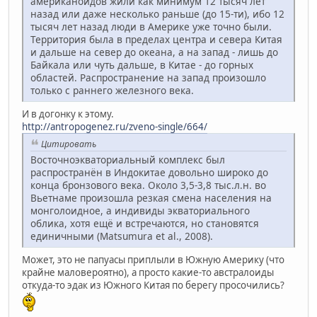
американоидов жили как минимум 12 тысяч лет
назад или даже несколько раньше (до 15-ти), ибо 12
тысяч лет назад люди в Америке уже точно были.
Территория была в пределах центра и севера Китая
и дальше на север до океана, а на запад - лишь до
Байкала или чуть дальше, в Китае - до горных
областей. Распространение на запад произошло
только с раннего железного века.
И в догонку к этому.
http://antropogenez.ru/zveno-single/664/
Цитировать
Восточноэкваториальный комплекс был
распространён в Индокитае довольно широко до
конца бронзового века. Около 3,5-3,8 тыс.л.н. во
Вьетнаме произошла резкая смена населения на
монголоидное, а индивиды экваториального
облика, хотя ещё и встречаются, но становятся
единичными (Matsumura et al., 2008).
Может, это не папуасы приплыли в Южную Америку (что
крайне маловероятно), а просто какие-то австралоиды
откуда-то эдак из Южного Китая по берегу просочились?