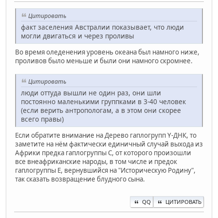
Цитировать
факт заселения Австралии показывает, что люди
могли двигаться и через проливы
Во время оледенения уровень океана был намного ниже,
проливов было меньше и были они намного скромнее.
Цитировать
люди оттуда вышли не один раз, они шли
постоянно маленькими группками в 3-40 человек
(если верить антропологам, а в этом они скорее
всего правы)
Если обратите внимание на Дерево гаплогрупп Y-ДНК, то
заметите на нём фактически единичный случай выхода из
Африки предка гаплогруппы С, от которого произошли
все внеафриканские народы, в том числе и предок
гаплогруппы Е, вернувшийся на "Историческую Родину",
так сказать возвращение блудного сына.
QQ
ЦИТИРОВАТЬ