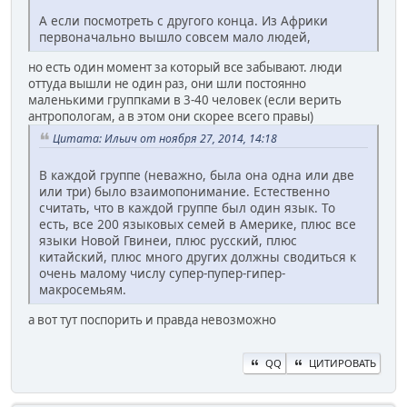
А если посмотреть с другого конца. Из Африки
первоначально вышло совсем мало людей,
но есть один момент за который все забывают. люди
оттуда вышли не один раз, они шли постоянно
маленькими группками в 3-40 человек (если верить
антропологам, а в этом они скорее всего правы)
Цитата: Ильич от ноября 27, 2014, 14:18
В каждой группе (неважно, была она одна или две
или три) было взаимопонимание. Естественно
считать, что в каждой группе был один язык. То
есть, все 200 языковых семей в Америке, плюс все
языки Новой Гвинеи, плюс русский, плюс
китайский, плюс много других должны сводиться к
очень малому числу супер-пупер-гипер-
макросемьям.
а вот тут поспорить и правда невозможно
QQ
ЦИТИРОВАТЬ