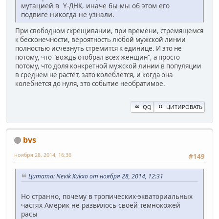
мутацией в Y-ДНК, иначе бы мы об этом его
подвиге никогда не узнали.
При свободном скрещивании, при времени, стремящемся
к бесконечности, вероятность любой мужской линии
полностью исчезнуть стремится к единице. И это не
потому, что "вождь отобрал всех женщин", а просто
потому, что доля конкретной мужской линии в популяции
в среднем не растёт, зато колеблется, и когда она
колебнётся до нуля, это событие необратимое.
QQ
ЦИТИРОВАТЬ
bvs
ноября 28, 2014, 16:36
#149
Цитата: Nevik Xukxo от ноября 28, 2014, 12:31
Но странно, почему в тропических-экваториальных
частях Америк не развилось своей темнокожей
расы