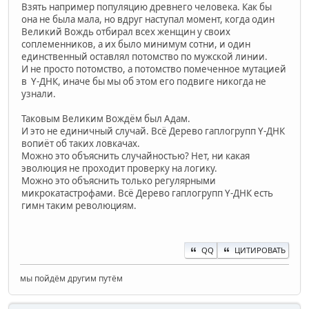
Взять например популяцию древнего человека. Как бы
она не была мала, но вдруг наступал момент, когда один
Великий Вождь отбирал всех женщин у своих
соплеменников, а их было минимум сотни, и один
единственный оставлял потомство по мужской линии.
И не просто потомство, а потомство помеченное мутацией
в Y-ДНК, иначе бы мы об этом его подвиге никогда не
узнали.
Таковым Великим Вождём был Адам.
И это не единичный случай. Всё Дерево гаплогрупп Y-ДНК
вопиёт об таких ловкачах.
Можно это объяснить случайностью? Нет, ни какая
эволюция не проходит проверку на логику.
Можно это объяснить только регулярными
микрокатастрофами. Всё Дерево гаплогрупп Y-ДНК есть
гимн таким революциям.
QQ
ЦИТИРОВАТЬ
мы пойдём другим путём