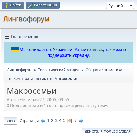
Войти
Регистрация
Лингвофорум
Главное меню
Мы солидарны с Украиной. Узнайте
здесь
, как можно
поддержать Украину.
Лингвофорум
Теоретический раздел
Общая лингвистика
►
►
Компаративистика
Макросемьи
►
►
Макросемьи
Автор Elik, июля 27, 2005, 09:55
0 Пользователи и 1 гость просматривают эту тему.
1
2
3
4
5
7
Страницы
6
ВНИЗ
ДЕЙСТВИЯ ПОЛЬЗОВАТЕЛЯ