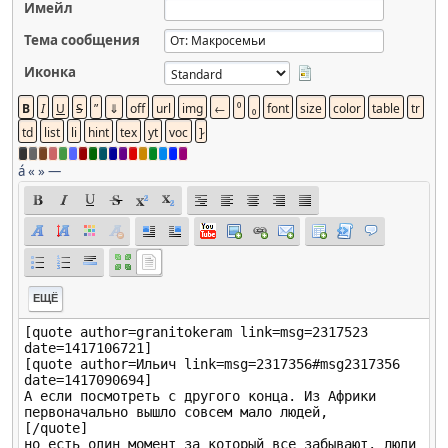
Имейл
Тема сообщения
Иконка
á
«
»
—
ЕЩЁ