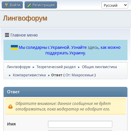
Войти
Регистрация
Лингвофорум
Главное меню
Мы солидарны с Украиной. Узнайте
здесь
, как можно
поддержать Украину.
Лингвофорум
Теоретический раздел
Общая лингвистика
►
►
Компаративистика
Ответ (
От: Макросемьи
)
►
►
Ответ
Обратите внимание: данное сообщение не будет
отображаться, пока модератор не одобрит его.
Имя