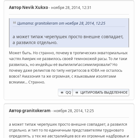
Автор
Nevik Xukxo
- ноября 28, 2014, 12:31
Цитата: granitokeram от ноября 28, 2014, 12:25
а может типаж черепушек просто внешне совпадает,
а развился отдельно.
Может быть. Но странно, почему в тропических-экваториальных
частях Америк не развилось своей темнокожей расы. То ли таки
развилась, но индейцы её выпилили\ассимилировали? Но
почему даже реликтов по типу негритосов в ЮВА не осталось
вовсе? Амазония та же огромная, с языковыми изолятами
всякими... Странно.
QQ
ЦИТИРОВАТЬ ВЫДЕЛЕННОЕ
Автор
granitokeram
- ноября 28, 2014, 12:25
а может типаж черепушек просто внешне совпадает, а развился
отдельно. и тип то по единичным представителям трудновато
определять. у тех же австралийцев все их огромные надбровья и