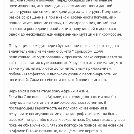
пассионарности получают перед соседями значительные
преимущества, что приводит к росту численности данной
гаплогруппы при снижении доли других гаплогрупп. Получается
резкое сокращение, а при низкой численности популяции и
полное исчезновение старых, не мутировавших, линий при
активном росте доли новой линии, получившей в довесок от
одной до нескольких единовременных мутаций в Y хромосоме.
Популяция проходит через бутылочное горлышко, что ведёт к
значительному изменению букета Y хромосом. Доля
реликтовых, не мутировавших, хромосом резко сокращается за
счёт возрастания мутировавших. Хочу обратить внимание, что
такие мутации являются дополнительным приложением,
побочным эффектом, к высокому уровню пассионарности их
носителей. Сами по себе они ни какой роли не играют.
Вернёмся в контактную зону Африки и Азии.
Если бы С возникла в Африке, то в период экспансии она бы
получила на континенте широкое распространение. В
последующем вероятность её полного исчезновения в
результате последующих микрокатастроф хотя и могла быть
высокой, но где либо могла и сохраниться. Однако таких случаев
пока не обнаружено. Опять же повторное полное исчезновение
в Африке D тоже возможно, но ещё менее вероятно.