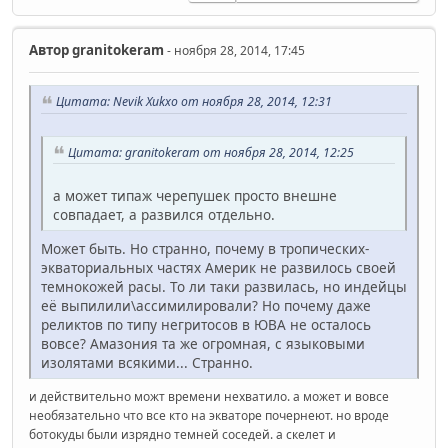
Автор
granitokeram
- ноября 28, 2014, 17:45
Цитата: Nevik Xukxo от ноября 28, 2014, 12:31
Цитата: granitokeram от ноября 28, 2014, 12:25
а может типаж черепушек просто внешне
совпадает, а развился отдельно.
Может быть. Но странно, почему в тропических-
экваториальных частях Америк не развилось своей
темнокожей расы. То ли таки развилась, но индейцы
её выпилили\ассимилировали? Но почему даже
реликтов по типу негритосов в ЮВА не осталось
вовсе? Амазония та же огромная, с языковыми
изолятами всякими... Странно.
и действительно можт времени нехватило. а может и вовсе
необязательно что все кто на экваторе почернеют. но вроде
ботокуды были изрядно темней соседей. а скелет и