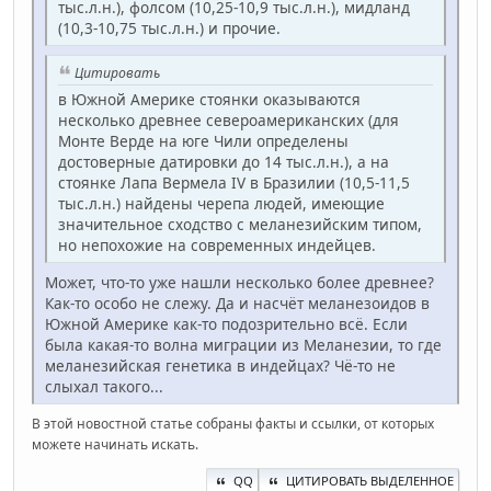
тыс.л.н.), фолсом (10,25-10,9 тыс.л.н.), мидланд
(10,3-10,75 тыс.л.н.) и прочие.
Цитировать
в Южной Америке стоянки оказываются
несколько древнее североамериканских (для
Монте Верде на юге Чили определены
достоверные датировки до 14 тыс.л.н.), а на
стоянке Лапа Вермела IV в Бразилии (10,5-11,5
тыс.л.н.) найдены черепа людей, имеющие
значительное сходство с меланезийским типом,
но непохожие на современных индейцев.
Может, что-то уже нашли несколько более древнее?
Как-то особо не слежу. Да и насчёт меланезоидов в
Южной Америке как-то подозрительно всё. Если
была какая-то волна миграции из Меланезии, то где
меланезийская генетика в индейцах? Чё-то не
слыхал такого...
В этой новостной статье собраны факты и ссылки, от которых
можете начинать искать.
QQ
ЦИТИРОВАТЬ ВЫДЕЛЕННОЕ