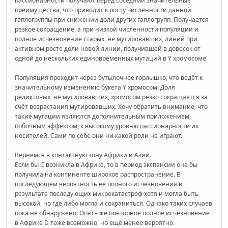
пассионарности получают перед соседями значительные
преимущества, что приводит к росту численности данной
гаплогруппы при снижении доли других гаплогрупп. Получается
резкое сокращение, а при низкой численности популяции и
полное исчезновение старых, не мутировавших, линий при
активном росте доли новой линии, получившей в довесок от
одной до нескольких единовременных мутаций в Y хромосоме.
Популяция проходит через бутылочное горлышко, что ведёт к
значительному изменению букета Y хромосом. Доля
реликтовых, не мутировавших, хромосом резко сокращается за
счёт возрастания мутировавших. Хочу обратить внимание, что
такие мутации являются дополнительным приложением,
побочным эффектом, к высокому уровню пассионарности их
носителей. Сами по себе они ни какой роли не играют.
Вернёмся в контактную зону Африки и Азии.
Если бы С возникла в Африке, то в период экспансии она бы
получила на континенте широкое распространение. В
последующем вероятность её полного исчезновения в
результате последующих микрокатастроф хотя и могла быть
высокой, но где либо могла и сохраниться. Однако таких случаев
пока не обнаружено. Опять же повторное полное исчезновение
в Африке D тоже возможно, но ещё менее вероятно.