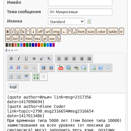
Имейл
Тема сообщения
Иконка
á
«
»
—
ЕЩЁ