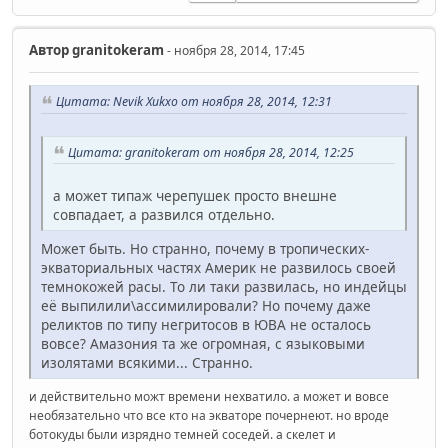
Автор
granitokeram
- ноября 28, 2014, 17:45
Цитата: Nevik Xukxo от ноября 28, 2014, 12:31
Цитата: granitokeram от ноября 28, 2014, 12:25
а может типаж черепушек просто внешне
совпадает, а развился отдельно.
Может быть. Но странно, почему в тропических-
экваториальных частях Америк не развилось своей
темнокожей расы. То ли таки развилась, но индейцы
её выпилили\ассимилировали? Но почему даже
реликтов по типу негритосов в ЮВА не осталось
вовсе? Амазония та же огромная, с языковыми
изолятами всякими... Странно.
и действительно можт времени нехватило. а может и вовсе
необязательно что все кто на экваторе почернеют. но вроде
ботокуды были изрядно темней соседей. а скелет и