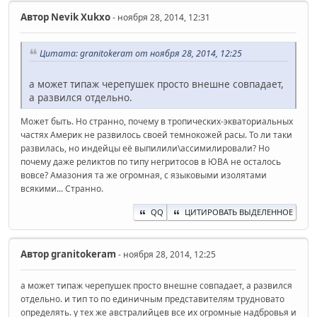
Автор
Nevik Xukxo
- ноября 28, 2014, 12:31
Цитата: granitokeram от ноября 28, 2014, 12:25
а может типаж черепушек просто внешне совпадает,
а развился отдельно.
Может быть. Но странно, почему в тропических-экваториальных
частях Америк не развилось своей темнокожей расы. То ли таки
развилась, но индейцы её выпилили\ассимилировали? Но
почему даже реликтов по типу негритосов в ЮВА не осталось
вовсе? Амазония та же огромная, с языковыми изолятами
всякими... Странно.
QQ
ЦИТИРОВАТЬ ВЫДЕЛЕННОЕ
Автор
granitokeram
- ноября 28, 2014, 12:25
а может типаж черепушек просто внешне совпадает, а развился
отдельно. и тип то по единичным представителям трудновато
определять. у тех же австралийцев все их огромные надбровья и