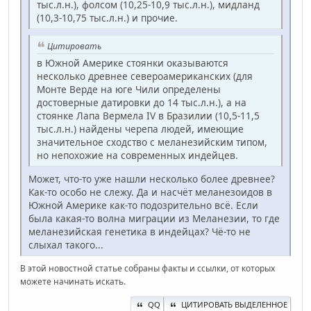
тыс.л.н.), фолсом (10,25-10,9 тыс.л.н.), мидланд
(10,3-10,75 тыс.л.н.) и прочие.
Цитировать
в Южной Америке стоянки оказываются
несколько древнее североамериканских (для
Монте Верде на юге Чили определены
достоверные датировки до 14 тыс.л.н.), а на
стоянке Лапа Вермела IV в Бразилии (10,5-11,5
тыс.л.н.) найдены черепа людей, имеющие
значительное сходство с меланезийским типом,
но непохожие на современных индейцев.
Может, что-то уже нашли несколько более древнее?
Как-то особо не слежу. Да и насчёт меланезоидов в
Южной Америке как-то подозрительно всё. Если
была какая-то волна миграции из Меланезии, то где
меланезийская генетика в индейцах? Чё-то не
слыхал такого...
В этой новостной статье собраны факты и ссылки, от которых
можете начинать искать.
QQ
ЦИТИРОВАТЬ ВЫДЕЛЕННОЕ