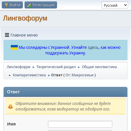
Войти
Регистрация
Лингвофорум
Главное меню
Мы солидарны с Украиной. Узнайте
здесь
, как можно
поддержать Украину.
Лингвофорум
Теоретический раздел
Общая лингвистика
►
►
Компаративистика
Ответ (
От: Макросемьи
)
►
►
Ответ
Обратите внимание: данное сообщение не будет
отображаться, пока модератор не одобрит его.
Имя