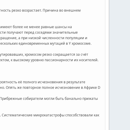
ятность резко возрастает. Причина во внешнем
и имеют более не менее равные шансы на
ости получают перед соседями значительные
окращение, а при низкой численности популяции и
 нескольких единовременных мутаций в Y хромосоме.
утировавших, хромосом резко сокращается за счёт
том, к высокому уровню пассионарности их носителей.
роятность её полного исчезновения в результате
ено. Опять же повторное полное исчезновение в Африке D
. Прибрежные собиратели могли быть банально прижаты
. Систематические микрокатастрофы способствовали как