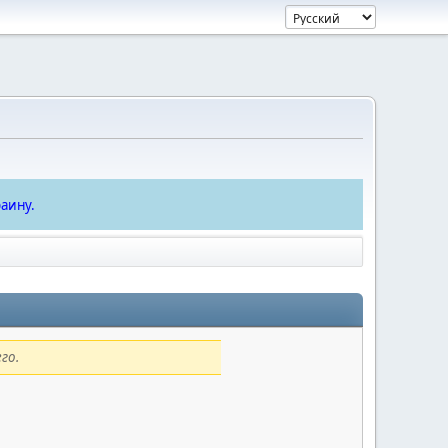
аину.
го.