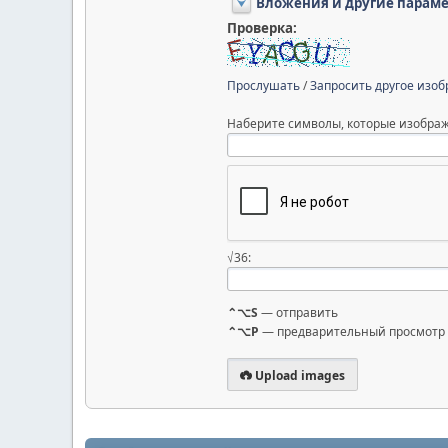
Вложения и другие парам
Проверка:
Прослушать
/
Запросить другое изо
Наберите символы, которые изображ
√36:
⌃⌥S
— отправить
⌃⌥P
— предварительный просмотр
Upload images