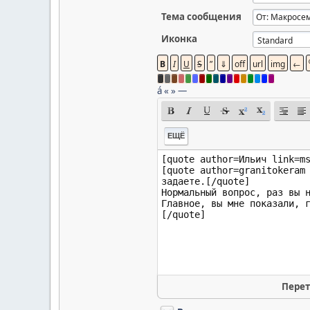
Тема сообщения
Иконка
á
«
»
—
ЕЩЁ
Перет