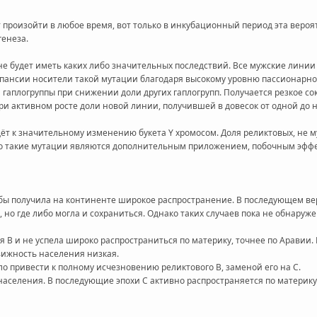
т произойти в любое время, вот только в инкубационный период эта веро
генеза.
не будет иметь каких либо значительных последствий. Все мужские лини
спансии носители такой мутации благодаря высокому уровню пассионарн
 гаплогруппы при снижении доли других гаплогрупп. Получается резкое с
ри активном росте доли новой линии, получившей в довесок от одной до
ёт к значительному изменению букета Y хромосом. Доля реликтовых, не м
то такие мутации являются дополнительным приложением, побочным эффек
а бы получила на континенте широкое распространение. В последующем ве
 но где либо могла и сохраниться. Однако таких случаев пока не обнаруж
 В и не успела широко распространиться по материку, точнее по Аравии
вижность населения низкая.
о привести к полному исчезновению реликтового В, заменой его на С.
аселения. В последующие эпохи С активно распространяется по материку