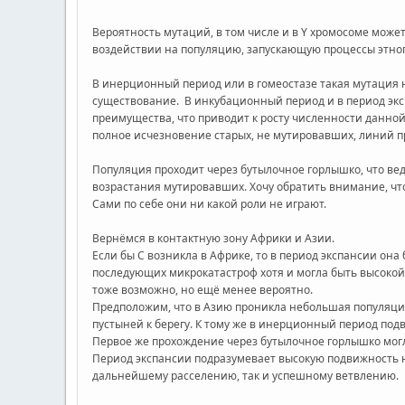
Вероятность мутаций, в том числе и в Y хромосоме може
воздействии на популяцию, запускающую процессы этно
В инерционный период или в гомеостазе такая мутация 
существование. В инкубационный период и в период эк
преимущества, что приводит к росту численности данной
полное исчезновение старых, не мутировавших, линий п
Популяция проходит через бутылочное горлышко, что вед
возрастания мутировавших. Хочу обратить внимание, ч
Сами по себе они ни какой роли не играют.
Вернёмся в контактную зону Африки и Азии.
Если бы С возникла в Африке, то в период экспансии он
последующих микрокатастроф хотя и могла быть высокой,
тоже возможно, но ещё менее вероятно.
Предположим, что в Азию проникла небольшая популяция
пустыней к берегу. К тому же в инерционный период под
Первое же прохождение через бутылочное горлышко могл
Период экспансии подразумевает высокую подвижность н
дальнейшему расселению, так и успешному ветвлению.