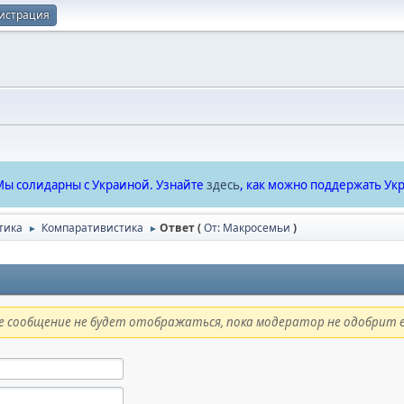
истрация
ы солидарны с Украиной. Узнайте
здесь
, как можно поддержать Укр
тика
Компаративистика
Ответ (
От: Макросемьи
)
►
►
 сообщение не будет отображаться, пока модератор не одобрит е