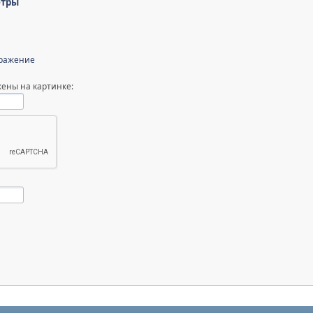
етры
бражение
ены на картинке: