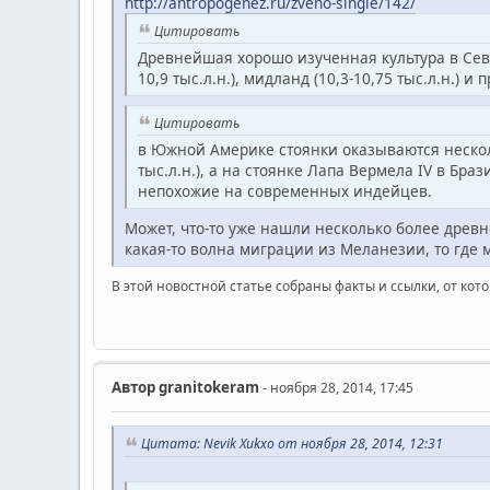
http://antropogenez.ru/zveno-single/142/
Цитировать
Древнейшая хорошо изученная культура в Северн
10,9 тыс.л.н.), мидланд (10,3-10,75 тыс.л.н.) и 
Цитировать
в Южной Америке стоянки оказываются нескол
тыс.л.н.), а на стоянке Лапа Вермела IV в Бр
непохожие на современных индейцев.
Может, что-то уже нашли несколько более древн
какая-то волна миграции из Меланезии, то где м
В этой новостной статье собраны факты и ссылки, от кот
Автор
granitokeram
- ноября 28, 2014, 17:45
Цитата: Nevik Xukxo от ноября 28, 2014, 12:31