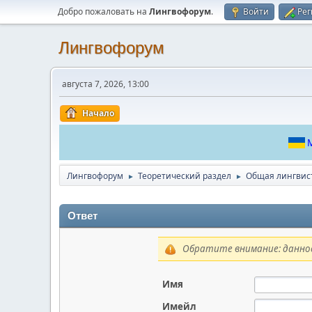
Добро пожаловать на
Лингвофорум
.
Войти
Рег
Лингвофорум
августа 7, 2026, 13:00
Начало
М
Лингвофорум
Теоретический раздел
Общая лингвис
►
►
Ответ
Обратите внимание: данное
Имя
Имейл