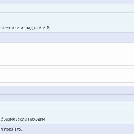
потеснили изрядно А и В.
о бразильские находки
 пока это.