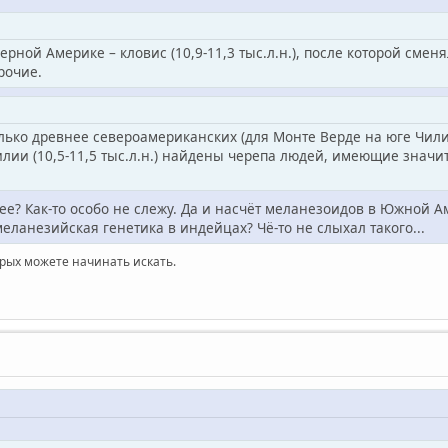
ой Америке – кловис (10,9-11,3 тыс.л.н.), после которой сменяли
прочие.
ько древнее североамериканских (для Монте Верде на юге Чил
азилии (10,5-11,5 тыс.л.н.) найдены черепа людей, имеющие знач
ее? Как-то особо не слежу. Да и насчёт меланезоидов в Южной А
еланезийская генетика в индейцах? Чё-то не слыхал такого...
орых можете начинать искать.