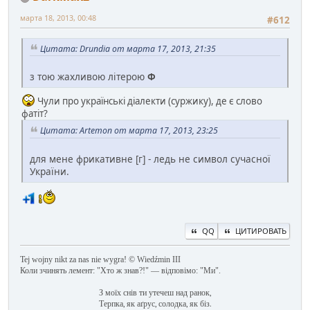
марта 18, 2013, 00:48
#612
Цитата: Drundia от марта 17, 2013, 21:35
з тою жахливою літерою
Ф
Чули про українські діалекти (суржику), де є слово
фатіт?
Цитата: Artemon от марта 17, 2013, 23:25
для мене фрикативне [г] - ледь не символ сучасної
України.
QQ
ЦИТИРОВАТЬ
Tej wojny nikt za nas nie wygra! © Wiedźmin III
Коли зчинять лемент: "Хто ж знав?!" — відповімо: "Ми".
З моїх снів ти утечеш над ранок,
Терпка, як аґрус, солодка, як біз.