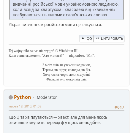
вивченні російської мови україномовною людиною,
коли вслід за хвартухом і квасолею від «хвекання»
позбуваються і в питомих слов'янських словах.
Якраз вивченням російської мови це і лікується.
QQ
ЦИТИРОВАТЬ
Tej wojny nikt za nas nie wygra! © Wiedźmin III
Коли зчинять лемент: "Хто ж знав?!" — відповімо: "Ми".
З моїх снів ти утечеш над ранок,
Терпка, як аґрус, солодка, як біз.
Хочу снить чорні локи сплута́ні,
Фіалкові очі, мокрі від сліз.
Python
Moderator
марта 18, 2013, 01:58
#617
Що ф та хв плутаються — хвакт, але для мене якось
звичніше звучить перехід ф у щось хв-подібне.