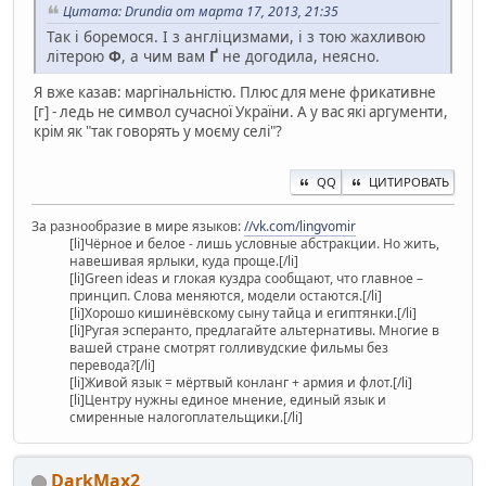
Цитата: Drundia от марта 17, 2013, 21:35
Так і боремося. І з англіцизмами, і з тою жахливою
літерою
Ф
, а чим вам
Ґ
не догодила, неясно.
Я вже казав: маргінальністю. Плюс для мене фрикативне
[г] - ледь не символ сучасної України. А у вас які аргументи,
крім як "так говорять у моєму селі"?
QQ
ЦИТИРОВАТЬ
За разнообразие в мире языков:
//vk.com/lingvomir
[li]Чёрное и белое - лишь условные абстракции. Но жить,
навешивая ярлыки, куда проще.[/li]
[li]Green ideas и глокая куздра сообщают, что главное –
принцип. Слова меняются, модели остаются.[/li]
[li]Хорошо кишинёвскому сыну тайца и египтянки.[/li]
[li]Ругая эсперанто, предлагайте альтернативы. Многие в
вашей стране смотрят голливудские фильмы без
перевода?[/li]
[li]Живой язык = мёртвый конланг + армия и флот.[/li]
[li]Центру нужны единое мнение, единый язык и
смиренные налогоплательщики.[/li]
DarkMax2