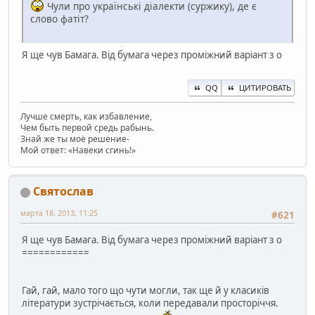
Чули про українські діалекти (суржику), де є
слово фатіт?
Я ще чув Бамага. Від бумага через проміжний варіант з о
QQ
ЦИТИРОВАТЬ
Лучше смерть, как избавление,
Чем быть первой средь рабынь.
Знай же ты моё решение-
Мой ответ: «Навеки сгинь!»
Святослав
марта 18, 2013, 11:25
#621
Я ще чув Бамага. Від бумага через проміжний варіант з о
============
Гай, гай, мало того що чути могли, так ще й у класиків
літератури зустрічається, коли передавали просторіччя.