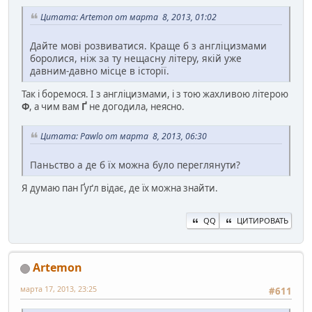
Цитата: Artemon от марта 8, 2013, 01:02
Дайте мові розвиватися. Краще б з англіцизмами
боролися, ніж за ту нещасну літеру, якій уже
давним-давно місце в історії.
Так і боремося. І з англіцизмами, і з тою жахливою літерою
Ф
, а чим вам
Ґ
не догодила, неясно.
Цитата: Pawlo от марта 8, 2013, 06:30
Паньство а де б їх можна було переглянути?
Я думаю пан Ґуґл відає, де їх можна знайти.
QQ
ЦИТИРОВАТЬ
Artemon
марта 17, 2013, 23:25
#611