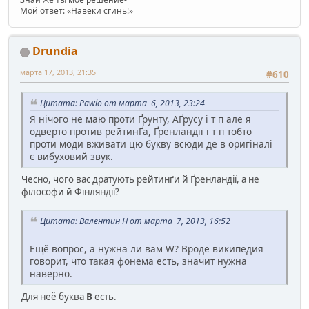
Мой ответ: «Навеки сгинь!»
Drundia
марта 17, 2013, 21:35
#610
Цитата: Pawlo от марта 6, 2013, 23:24
Я нічого не маю проти Ґрунту, АҐрусу і т п але я
одверто против рейтинҐа, Ґренландії і т п тобто
проти моди вживати цю букву всюди де в оригіналі
є вибуховий звук.
Чесно, чого вас дратують рейтинґи й Ґренландії, а не
філософи й Фінляндії?
Цитата: Валентин Н от марта 7, 2013, 16:52
Ещё вопрос, а нужна ли вам W? Вроде википедия
говорит, что такая фонема есть, значит нужна
наверно.
Для неё буква
В
есть.