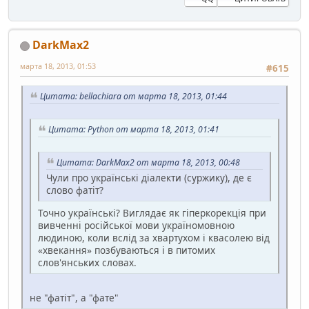
DarkMax2
марта 18, 2013, 01:53
#615
Цитата: bellachiara от марта 18, 2013, 01:44
Цитата: Python от марта 18, 2013, 01:41
Цитата: DarkMax2 от марта 18, 2013, 00:48
Чули про українські діалекти (суржику), де є
слово фатіт?
Точно українські? Виглядає як гіперкорекція при
вивченні російської мови україномовною
людиною, коли вслід за хвартухом і квасолею від
«хвекання» позбуваються і в питомих
слов'янських словах.
не "фатіт", а "фате"