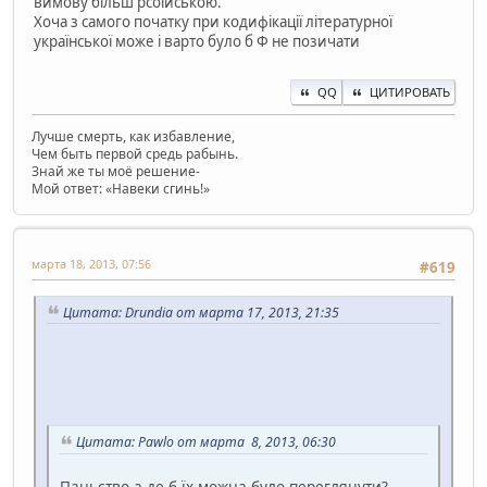
вимову більш рсоійською.
Хоча з самого початку при кодифікації літературної
української може і варто було б Ф не позичати
QQ
ЦИТИРОВАТЬ
Лучше смерть, как избавление,
Чем быть первой средь рабынь.
Знай же ты моё решение-
Мой ответ: «Навеки сгинь!»
марта 18, 2013, 07:56
#619
Цитата: Drundia от марта 17, 2013, 21:35
Цитата: Pawlo от марта 8, 2013, 06:30
Паньство а де б їх можна було переглянути?