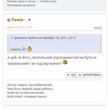
Нижниь ıндэкс в ҷıсʌах — степень тıсяҷı
Препинания авторские!
Pawlo
⚑
марта 8, 2013, 19:01
#605
Цитата: Python от декабря 18, 2011, 02:17
Навіть Й?
А цей, як його, палатальний апроксимант він мо бути не
палатальний? і як тоді звучатиме?
QQ
ЦИТИРОВАТЬ
Лучше смерть, как избавление,
Чем быть первой средь рабынь.
Знай же ты моё решение-
Мой ответ: «Навеки сгинь!»