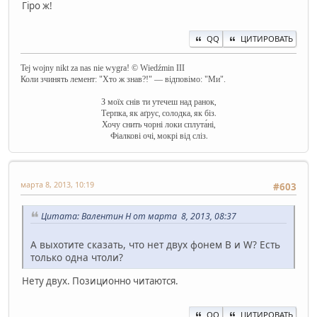
Гіро ж!
QQ
ЦИТИРОВАТЬ
Tej wojny nikt za nas nie wygra! © Wiedźmin III
Коли зчинять лемент: "Хто ж знав?!" — відповімо: "Ми".
З моїх снів ти утечеш над ранок,
Терпка, як аґрус, солодка, як біз.
Хочу снить чорні локи сплута́ні,
Фіалкові очі, мокрі від сліз.
марта 8, 2013, 10:19
#603
Цитата: Валентин Н от марта 8, 2013, 08:37
А выхотите сказать, что нет двух фонем В и W? Есть
только одна чтоли?
Нету двух. Позиционно читаются.
QQ
ЦИТИРОВАТЬ