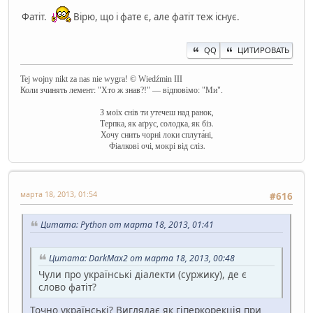
Фатіт.
Вірю, що і фате є, але фатіт теж існує.
QQ
ЦИТИРОВАТЬ
Tej wojny nikt za nas nie wygra! © Wiedźmin III
Коли зчинять лемент: "Хто ж знав?!" — відповімо: "Ми".
З моїх снів ти утечеш над ранок,
Терпка, як аґрус, солодка, як біз.
Хочу снить чорні локи сплута́ні,
Фіалкові очі, мокрі від сліз.
марта 18, 2013, 01:54
#616
Цитата: Python от марта 18, 2013, 01:41
Цитата: DarkMax2 от марта 18, 2013, 00:48
Чули про українські діалекти (суржику), де є
слово фатіт?
Точно українські? Виглядає як гіперкорекція при