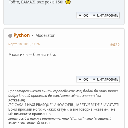
Тобто, БАМАЗІ вже років 150!
QQ
ЦИТИРОВАТЬ
Python
Moderator
марта 18, 2013, 11:26
#622
У класиків — бомага ніби.
QQ
ЦИТИРОВАТЬ
Пролетареві ніколи вчити європейських мов, бодай би свою знати
добре і на ній принести до своєї хати світло знання
(Гнат
Хоткевич)
ÆC CASALI NAXI PRASQURI: AHOV CÆRU, MERTVÆRI TÆ SLAVUTÆT!
Вони просили його: «Скажи: кетум», а він говорив: «сатем», і не
міг вимовити правильно.
Хотелось бы также отметить, что "Питон" - это "мышиный
язык" : "пи+тон".
© АБР-2