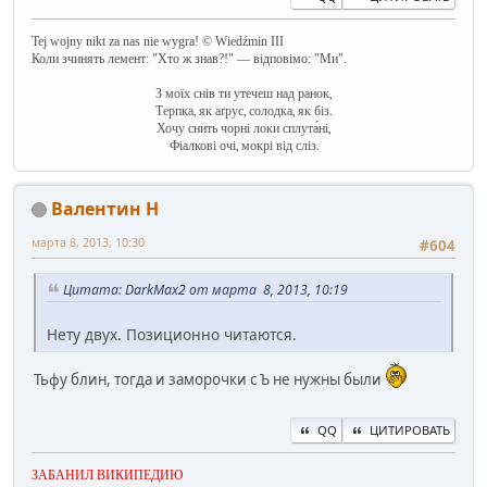
Tej wojny nikt za nas nie wygra! © Wiedźmin III
Коли зчинять лемент: "Хто ж знав?!" — відповімо: "Ми".
З моїх снів ти утечеш над ранок,
Терпка, як аґрус, солодка, як біз.
Хочу снить чорні локи сплута́ні,
Фіалкові очі, мокрі від сліз.
Валентин Н
марта 8, 2013, 10:30
#604
Цитата: DarkMax2 от марта 8, 2013, 10:19
Нету двух. Позиционно читаются.
Тьфу блин, тогда и заморочки с Ъ не нужны были
QQ
ЦИТИРОВАТЬ
ЗАБАНИЛ ВИКИПЕДИЮ