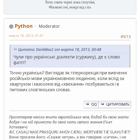
Хочу снить чорні локи сплута́ні,
Фіалкові очі, мокрі від сліз.
Python
Moderator
марта 18, 2013, 01:41
#613
Цитата: DarkMax2 от марта 18, 2013, 00:48
Чули про українські діалекти (суржику), де є слово
фатіт?
Точно українські? Виглядає як гіперкорекція при вивченні
російської мови україномовною людиною, коли вслід за
хвартухом і квасолею від «хвекання» позбуваються і в
питомих слов'янських словах.
QQ
ЦИТИРОВАТЬ
Пролетареві ніколи вчити європейських мов, бодай би свою знати
добре і на ній принести до своєї хати світло знання
(Гнат
Хоткевич)
ÆC CASALI NAXI PRASQURI: AHOV CÆRU, MERTVÆRI TÆ SLAVUTÆT!
Вони просили його: «Скажи: кетум», а він говорив: «сатем», і не