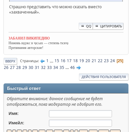
Страшно представить что можно сказать вместо
«захваченный».
QQ
ЦИТИРОВАТЬ
ЗАБАНИЛ ВИКИПЕДИЮ
Нижниь ıндэкс в ҷıсʌах — степень тıсяҷı
Препинания авторские!
1
...
15
16
17
18
19
20
21
22
23
24
Страницы
25
ВВЕРХ
26
27
28
29
30
31
32
33
34
35
...
46
ДЕЙСТВИЯ ПОЛЬЗОВАТЕЛЯ
Быстрый ответ
Обратите внимание: данное сообщение не будет
отображаться, пока модератор не одобрит его.
Имя:
Имейл: