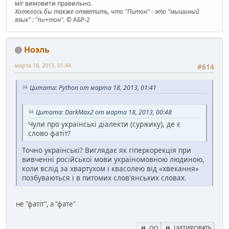
міг вимовити правильно.
Хотелось бы также отметить, что "Питон" - это "мышиный
язык" : "пи+тон".
© АБР-2
Ноэль
марта 18, 2013, 01:44
#614
Цитата: Python от марта 18, 2013, 01:41
Цитата: DarkMax2 от марта 18, 2013, 00:48
Чули про українські діалекти (суржику), де є
слово фатіт?
Точно українські? Виглядає як гіперкорекція при
вивченні російської мови україномовною людиною,
коли вслід за хвартухом і квасолею від «хвекання»
позбуваються і в питомих слов'янських словах.
не "фатіт", а "фате"
QQ
ЦИТИРОВАТЬ