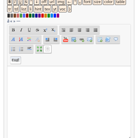
á
«
»
—
ЕЩЁ