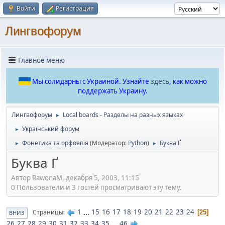
Войти
Регистрация
Лингвофорум
Главное меню
Мы солидарны с Украиной. Узнайте
здесь
, как можно
поддержать Украину.
Лингвофорум
Local boards - Разделы на разных языках
►
Український форум
►
Фонетика та орфоепія
(Модератор:
Python
)
Буква Ґ
►
►
Буква Ґ
Автор RawonaM, декабря 5, 2003, 11:15
0 Пользователи и 3 гостей просматривают эту тему.
1
...
15
16
17
18
19
20
21
22
23
24
Страницы
25
ВНИЗ
26
27
28
29
30
31
32
33
34
35
...
46