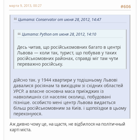
марта 9, 2013, 00:27
#606
Цитата: Conservator от июня 28, 2012, 14:47
Цитата: Python от июня 28, 2012, 14:10
Десь читав, що російськомовних багато в центрі
Львова — коли так, турист, що побував у таких
російськомовних районах, справді міг там чути
переважно російську.
дійсно так. у 1944 квартири у тодішньому Львові
давалися росіянам та вихідцям зі східних областей
УРСР. а власне основна маса приїжджих із
навколишніх сіл населяє околиці, побудовані
пізніше. особисто мені центр Львова видається
більш російськомовним за Київ. і щопоїздки в цьому
переконуюся.
Аж дивно чому це, на щастя, не відбилося на політичный
карті міста.