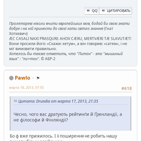
QQ
ЦИТИРОВАТЬ
Пролетареві ніколи вчити європейських мов, бодай би свою знати
добре і на ній принести до своєї хати світло знання
(Гнат
Хоткевич)
ÆC CASALI NAXI PRASQURI: AHOV CÆRU, MERTVÆRI TÆ SLAVUTÆT!
Вони просили його: «Скажи: кетум», а він говорив: «сатем», і не
міг вимовити правильно.
Хотелось бы также отметить, что "Питон" - это "мышиный
язык" : "пи+тон".
© АБР-2
Pawlo
⚑
марта 18, 2013, 07:55
#618
Цитата: Drundia от марта 17, 2013, 21:35
Чесно, чого вас дратують рейтинґи й Ґренландії, а
не філософи й Фінляндії?
Бо ф вже прижилось. І її поширення не робить нашу