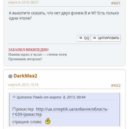
марта 8, 2013, 08:37
#601
А выхотите сказать, что нет двух фонем В и W? Есть только
одна чтоли?
QQ
ЦИТИРОВАТЬ
ЗАБАНИЛ ВИКИПЕДИЮ
Нижниь ıндэкс в ҷıсʌах — степень тıсяҷı
Препинания авторские!
DarkMax2
марта 8, 2013, 10:18
#602
Цитата: Pawlo от марта 8, 2013, 00:44
Ґ'їрокастер
http://ua.sinoptik.ua/албанія/область-
ґ-039-їрокастер
страшне слово