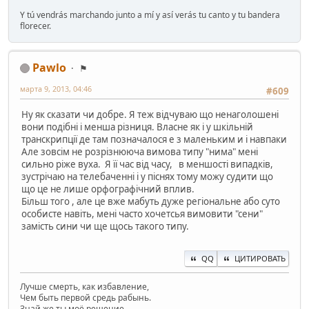
Y tú vendrás marchando junto a mí y así verás tu canto y tu bandera
florecer.
Pawlo
⚑
марта 9, 2013, 04:46
#609
Ну як сказати чи добре. Я теж відчуваю що ненаголошені
вони подібні і менша різниця. Власне як і у шкільній
транскрипції де там позначалося е з маленьким и і навпаки
Але зовсім не розрізнююча вимова типу "нима" мені
сильно ріже вуха. Я її час від часу, в меншості випадків,
зустрічаю на телебаченні і у піснях тому можу судити що
що це не лише орфографічний вплив.
Більш того , але це вже мабуть дуже регіональне або суто
особисте навіть, мені часто хочетсья вимовити "сени"
замість сини чи ще щось такого типу.
QQ
ЦИТИРОВАТЬ
Лучше смерть, как избавление,
Чем быть первой средь рабынь.
Знай же ты моё решение-