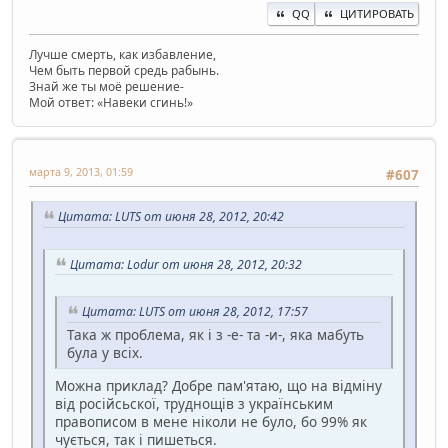
QQ
ЦИТИРОВАТЬ
Лучше смерть, как избавление,
Чем быть первой средь рабынь.
Знай же ты моё решение-
Мой ответ: «Навеки сгинь!»
марта 9, 2013, 01:59
#607
Цитата: LUTS от июня 28, 2012, 20:42
Цитата: Lodur от июня 28, 2012, 20:32
Цитата: LUTS от июня 28, 2012, 17:57
Така ж проблема, як і з -е- та -и-, яка мабуть
була у всіх.
Можна приклад? Добре пам'ятаю, що на вiдмiну
вiд росiйсьскої, труднощiв з українським
правописом в мене нiколи не було, бо 99% як
чується, так i пишеться.