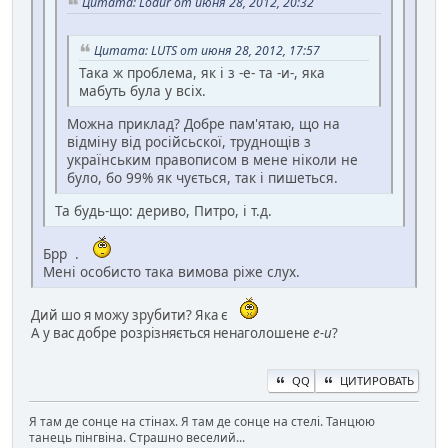
Цитата: Lodur от июня 28, 2012, 20:32
Цитата: LUTS от июня 28, 2012, 17:57
Така ж проблема, як і з -е- та -и-, яка
мабуть була у всіх.
Можна приклад? Добре пам'ятаю, що на
вiдмiну вiд росiйсьскої, труднощiв з
українським правописом в мене нiколи не
було, бо 99% як чується, так i пишеться.
Та будь-що: дериво, Питро, і т.д.
Брр .
Мені особисто така вимова ріже слух.
Дий шо я можу зрубити? Яка є
А у вас добре розрізняється ненаголошене
е-и
?
QQ
ЦИТИРОВАТЬ
Я там де сонце на стінах. Я там де сонце на стелі. Танцюю
танець пінгвіна. Страшно веселий...