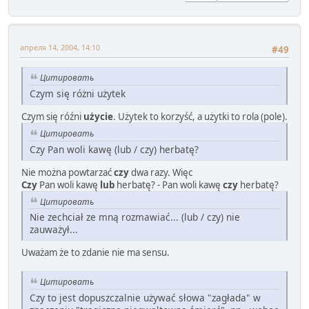
апреля 14, 2004, 14:10
#49
Цитировать
Czym się różni użytek
Czym się róźni
użycie
. Użytek to korzyść, a użytki to rola (pole).
Цитировать
Czy Pan woli kawę (lub / czy) herbatę?
Nie można powtarzać
czy
dwa razy. Więc
Czy
Pan woli kawę
lub
herbatę? - Pan woli kawę
czy
herbatę?
Цитировать
Nie zechciał ze mną rozmawiać... (lub / czy) nie
zauważył...
Uważam że to zdanie nie ma sensu.
Цитировать
Czy to jest dopuszczalnie używać słowa "zagłada" w