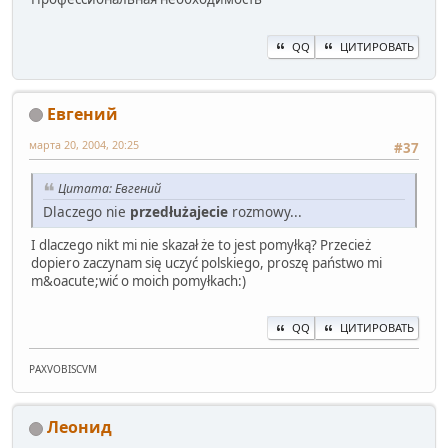
QQ
ЦИТИРОВАТЬ
Евгений
марта 20, 2004, 20:25
#37
Цитата: Евгений
Dlaczego nie
przedłużajecie
rozmowy...
I dlaczego nikt mi nie skazał że to jest pomyłką? Przecież
dopiero zaczynam się uczyć polskiego, proszę państwo mi
m&oacute;wić o moich pomyłkach:)
QQ
ЦИТИРОВАТЬ
PAXVOBISCVM
Леонид