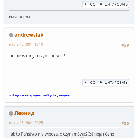
QQ
ЦИТИРОВАТЬ
PAXVOBISCVM
andrewsiak
марта 13, 2004, 18:10
#29
bo nie wiemy o czym mo'wic' !
QQ
ЦИТИРОВАТЬ
той ще ся не вродив, щоб усім догодив.
Леонид
марта 13, 2004, 20:25
#30
Jak to Państwo nie wiedzą, o czym mówić? Istnieją różne