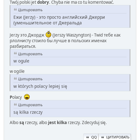
Twój polski jet
dobry
. Chyba nie ma co tu komentować.
Цитировать
Ежи (Jerzy) - это просто английский Джерри
(уменьшительное от Джеральда
Jerzy это Джордж
(Jerszy Waszyngton) - Twid тебе как
рлолнисту стоило бы лучше в польских именах
разбираться.
Цитировать
w ogule
w ogóle
Цитировать
w których polacy lepiej się
P
olacy
Цитировать
są kilka rzeczy
Albo
są
rzeczy, albo
jest kilka
rzeczy. Zdecyduj się.
QQ
ЦИТИРОВАТЬ