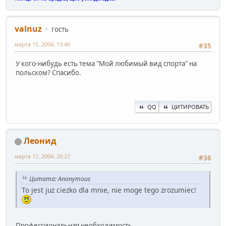
valnuz
гость
марта 15, 2004, 13:46
#35
У кого-нибудь есть тема "Мой любимый вид спорта" на
польском? Спасибо.
QQ
ЦИТИРОВАТЬ
Леонид
марта 17, 2004, 20:27
#36
Цитата: Anonymous
To jest juz ciezko dla mnie, nie moge tego zrozumiec!
Профессиональная необходимость