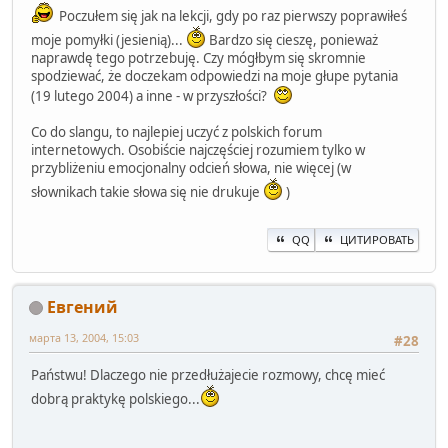
Poczułem się jak na lekcji, gdy po raz pierwszy poprawiłeś
moje pomyłki (jesienią)...
Bardzo się cieszę, ponieważ
naprawdę tego potrzebuję. Czy mógłbym się skromnie
spodziewać, że doczekam odpowiedzi na moje głupe pytania
(19 lutego 2004) a inne - w przyszłości?
Co do slangu, to najlepiej uczyć z polskich forum
internetowych. Osobiście najczęściej rozumiem tylko w
przybliżeniu emocjonalny odcień słowa, nie więcej (w
słownikach takie słowa się nie drukuje
)
QQ
ЦИТИРОВАТЬ
Евгений
марта 13, 2004, 15:03
#28
Państwu! Dlaczego nie przedłużajecie rozmowy, chcę mieć
dobrą praktykę polskiego...