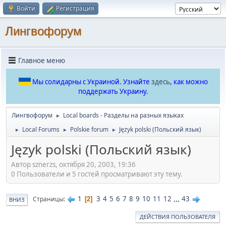
Войти
Регистрация
Лингвофорум
Главное меню
Мы солидарны с Украиной. Узнайте
здесь
, как можно
поддержать Украину.
Лингвофорум
Local boards - Разделы на разных языках
►
Local Forums
Polskie forum
Język polski (Польский язык)
►
►
►
Język polski (Польский язык)
Автор sznerzs, октября 20, 2003, 19:36
0 Пользователи и 5 гостей просматривают эту тему.
1
3
4
5
6
7
8
9
10
11
12
...
43
Страницы
2
ВНИЗ
ДЕЙСТВИЯ ПОЛЬЗОВАТЕЛЯ