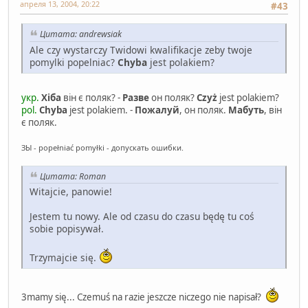
апреля 13, 2004, 20:22
#43
Цитата: andrewsiak
Ale czy wystarczy Twidowi kwalifikacje zeby twoje
pomylki popelniac?
Chyba
jest polakiem?
укр.
Хіба
він є поляк? -
Разве
он поляк?
Czyż
jest polakiem?
pol.
Chyba
jest polakiem. -
Пожалуй
, он поляк.
Мабуть
, він
є поляк.
ЗЫ - popełniać pomyłki - допускать ошибки.
Цитата: Roman
Witajcie, panowie!
Jestem tu nowy. Ale od czasu do czasu będę tu coś
sobie popisywał.
Trzymajcie się.
3mamy się... Czemuś na razie jeszcze niczego nie napisał?