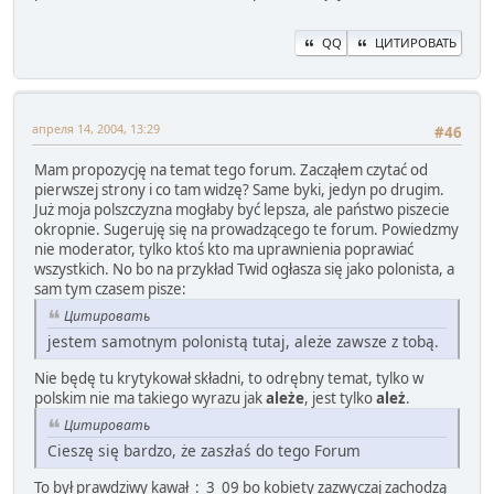
QQ
ЦИТИРОВАТЬ
апреля 14, 2004, 13:29
#46
Mam propozycję na temat tego forum. Zacząłem czytać od
pierwszej strony i co tam widzę? Same byki, jedyn po drugim.
Już moja polszczyzna mogłaby być lepsza, ale państwo piszecie
okropnie. Sugeruję się na prowadzącego te forum. Powiedzmy
nie moderator, tylko ktoś kto ma uprawnienia poprawiać
wszystkich. No bo na przykład Twid ogłasza się jako polonista, a
sam tym czasem pisze:
Цитировать
jestem samotnym polonistą tutaj, ależe zawsze z tobą.
Nie będę tu krytykował składni, to odrębny temat, tylko w
polskim nie ma takiego wyrazu jak
ależe
, jest tylko
ależ
.
Цитировать
Cieszę się bardzo, że zaszłaś do tego Forum
To był prawdziwy kawał :_3_09 bo kobiety zazwyczaj zachodzą