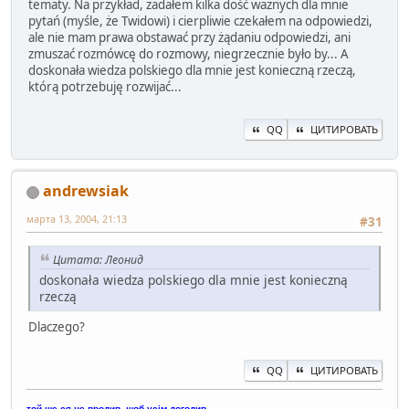
tematy. Na przykład, zadałem kilka dość ważnych dla mnie
pytań (myśle, że Twidowi) i cierpliwie czekałem na odpowiedzi,
ale nie mam prawa obstawać przy żądaniu odpowiedzi, ani
zmuszać rozmówcę do rozmowy, niegrzecznie było by... A
doskonała wiedza polskiego dla mnie jest konieczną rzeczą,
którą potrzebuję rozwijać...
QQ
ЦИТИРОВАТЬ
andrewsiak
марта 13, 2004, 21:13
#31
Цитата: Леонид
doskonała wiedza polskiego dla mnie jest konieczną
rzeczą
Dlaczego?
QQ
ЦИТИРОВАТЬ
той ще ся не вродив, щоб усім догодив.