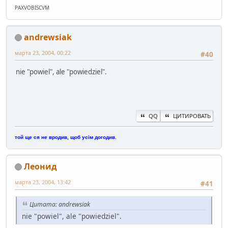
PAXVOBISCVM
andrewsiak
марта 23, 2004, 00:22
#40
nie "powiel", ale "powiedziel".
QQ
ЦИТИРОВАТЬ
той ще ся не вродив, щоб усім догодив.
Леонид
марта 23, 2004, 13:42
#41
Цитата: andrewsiak
nie "powiel", ale "powiedziel".