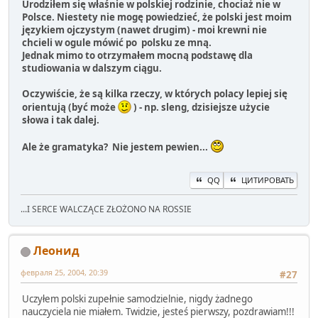
Urodziłem się właśnie w polskiej rodzinie, chociaż nie w
Polsce. Niestety nie mogę powiedzieć, że polski jest moim
językiem ojczystym (nawet drugim) - moi krewni nie
chcieli w ogule mówić po polsku ze mną.
Jednak mimo to otrzymałem mocną podstawę dla
studiowania w dalszym ciągu.
Oczywiście, że są kilka rzeczy, w których polacy lepiej się
orientują (być może
) - np. sleng, dzisiejsze użycie
słowa i tak dalej.
Ale że gramatyka? Nie jestem pewien...
QQ
ЦИТИРОВАТЬ
...I SERCE WALCZĄCE ZŁOŻONO NA ROSSIE
Леонид
февраля 25, 2004, 20:39
#27
Uczyłem polski zupełnie samodzielnie, nigdy żadnego
nauczyciela nie miałem. Twidzie, jesteś pierwszy, pozdrawiam!!!