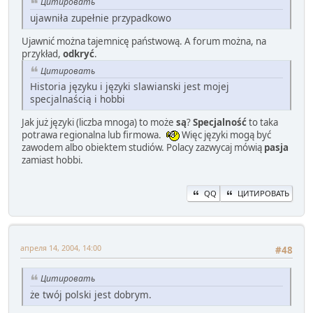
Цитировать
ujawniła zupełnie przypadkowo
Ujawnić można tajemnicę państwową. A forum można, na
przykład,
odkryć
.
Цитировать
Historia języku i języki slawianski jest mojej
specjalnaścią i hobbi
Jak już języki (liczba mnoga) to może
są
?
Specjalność
to taka
potrawa regionalna lub firmowa.
Więc języki mogą być
zawodem albo obiektem studiów. Polacy zazwycaj mówią
pasja
zamiast hobbi.
QQ
ЦИТИРОВАТЬ
апреля 14, 2004, 14:00
#48
Цитировать
że twój polski jest dobrym.