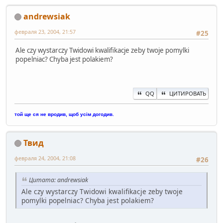
andrewsiak
февраля 23, 2004, 21:57
#25
Ale czy wystarczy Twidowi kwalifikacje zeby twoje pomylki
popelniac? Chyba jest polakiem?
QQ
ЦИТИРОВАТЬ
той ще ся не вродив, щоб усім догодив.
Твид
февраля 24, 2004, 21:08
#26
Цитата: andrewsiak
Ale czy wystarczy Twidowi kwalifikacje zeby twoje
pomylki popelniac? Chyba jest polakiem?