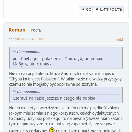
QQ
ЦИТИРОВАТЬ
Roman
гость
апреля 14, 2004, 13:09
#44
Цитировать
pol. Chyba jest polakiem. - Пожалуй, он поляк.
Мабуть, він є поляк.
Nie masz racji, kolego. Może Andrusiak miał zamiar napisać
"Chyba
że
on jest Polakiem". W takim razie nie widzę przyczyny,
czemu to nie mogłaby być poprawna polszczyzna.
Цитировать
Czemuś na razie jeszcze niczego nie napisał
No bo niestety stwierdziłem, że te forum ma prędkość żółwia.
Jakbym miał zamiar z niego korzystać w celach dydaktycznych,
to znaczy uczyć się polskiego, to na pewno (zawsze mam katar z
tym głupim wyrazem, nie potrafię zapamiętać, czy się pisze
razem, czy rozłącznie
) raczej bym umarł, niż czegokolwiek