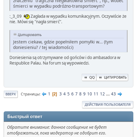
znaczeniu "tragiczna niegwałtowna śmierć", np., wobec
śmierci w wypadku podróżno-transportowym?
:_3_09
Zagłada w wypadku komunikacyjnym. Oczywiście że
nie. Mówi się "nagła smierć".
Цитировать
Jestem ciekaw, gdzie popełniłem pomyłki w... (tym
doniesieniu? / tej wiadomości)
Doniesienia są otrzymywane od gońców i do ambasadora w
Respublice Palau. Na forum są wypowiedzi.
QQ
ЦИТИРОВАТЬ
1
3
4
5
6
7
8
9
10
11
12
...
43
Страницы
2
ВВЕРХ
ДЕЙСТВИЯ ПОЛЬЗОВАТЕЛЯ
Быстрый ответ
Обратите внимание: данное сообщение не будет
отображаться, пока модератор не одобрит его.