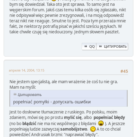
bym się dowiedział. Taka oto jest sprawa. To samo jest na
węgierskim forum. Jakiś czas temu kilka osób się zgłaszało, nikt
nie odpisywał więc pewnie zrezygnowali, i na moją odpowiedź
teraz nikt nie reaguje. Smutne to jest. Poza tym przeraża mnie
fakt, że niektorzy potrafią pisać w jakichś sześciu językach. W
takie chwile czuję się niedouczony. Jednym słowem pasztet.
QQ
ЦИТИРОВАТЬ
апреля 14, 2004, 13:15
#45
Nie jestem specjalistą, ale mam wrażenie że coś tu nie gra.
Mam na myśli:
Цитировать
popełniać pomyłki - допускать ошибки
Jest to dosłowne tłumaczenie z ruskiego. Po polsku, moim
zdaniem, mówi się po prostu
mylić się
, albo
popełniać błędy
(no bo
błądzić
nie ma nic wspólnego z blędami
). A jeszcze
popełniają ludzie zazwyczaj
samobójstwo
.
A to co chcial
powiedzieć Andrusiak brzmi: "naprawiać błędy".