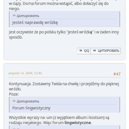
w ciąży. Do/na forum można wstąpić, albo dołaczyć się do
niego.
Цитировать
Jesteś naprawdę wróżkę
Jest oczywiste że po polsku tylko "jesteś wróżk
ą
" i w żaden inny
sposób.
QQ
ЦИТИРОВАТЬ
апреля 14, 2004, 13:40
#47
Kontynuacja. Zostawmy Twida na chwilę i przejdźmy do pięknej
wróżki.
Pisze:
Цитировать
Forum lingwistyczny
Wszystkie wyrazy na -um (z wyjątkiem album i kostium) są
rodzaju niejakiego. Więc forum
lingwistyczne
.