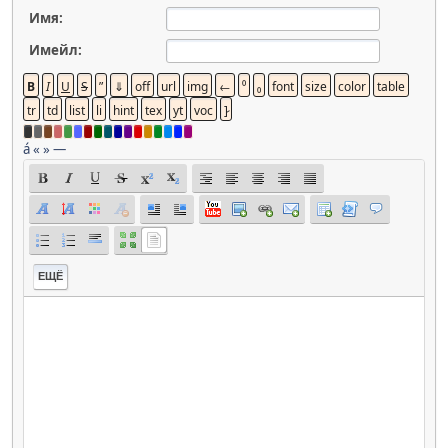
Имя:
Имейл:
á
«
»
—
ЕЩЁ