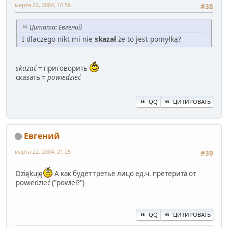
марта 22, 2004, 16:56
#38
Цитата: Евгений
I dlaczego nikt mi nie
skazał
że to jest pomyłką?
skazać
= приговорить
сказать =
powiedzieć
QQ
ЦИТИРОВАТЬ
Евгений
марта 22, 2004, 21:25
#39
Dziękuję
А как будет третье лицо ед.ч. претерита от
powiedzieć ("powieł?")
QQ
ЦИТИРОВАТЬ