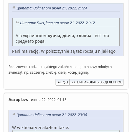
Цитата: Upliner от июня 21, 2022, 21:24
Цитата: Swet_lana от июня 21, 2022, 21:12
А в украинском
курча, дівча, хлопча
- все это
среднего рода.
Pani ma rację. W polszczyznie są też rodzaju nijakiego.
Rzeczowniki rodzaju nijakiego zakończone -ę to nazwy młodych
zwierząt, np. szczenię, źrebię, cielę, kocię, jagnię.
QQ
ЦИТИРОВАТЬ ВЫДЕЛЕННОЕ
Автор
bvs
- июня 22, 2022, 01:15
Цитата: Upliner от июня 21, 2022, 23:36
W wiktionary znalazłem takie: