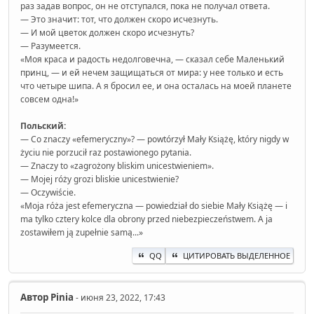
раз задав вопрос, он не отступался, пока не получал ответа.
— Это значит: тот, что должен скоро исчезнуть.
— И мой цветок должен скоро исчезнуть?
— Разумеется.
«Моя краса и радость недолговечна, — сказал себе Маленький
принц, — и ей нечем защищаться от мира: у нее только и есть
что четыре шипа. А я бросил ее, и она осталась на моей планете
совсем одна!»
Польский:
— Co znaczy «efemeryczny»? — powtórzył Mały Książę, który nigdy w
życiu nie porzucił raz postawionego pytania.
— Znaczy to «zagrożony bliskim unicestwieniem».
— Mojej róży grozi bliskie unicestwienie?
— Oczywiście.
«Moja róża jest efemeryczna — powiedział do siebie Mały Książę — i
ma tylko cztery kolce dla obrony przed niebezpieczeństwem. A ja
zostawiłem ją zupełnie samą...»
QQ
ЦИТИРОВАТЬ ВЫДЕЛЕННОЕ
Автор
Pinia
- июня 23, 2022, 17:43