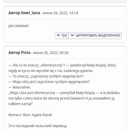
Автор
Swet_lana
- июня 26, 2022, 14:14
jak ciekawie!
QQ
ЦИТИРОВАТЬ ВЫДЕЛЕННОЕ
Автор
Pinia
- июня 26, 2022, 00:26
— Ale co to znaczy ,,efemeryczny"? — powtórzył Mały Książę, który
nigdy w życiu nie wycofał się z raz zadanego pytania.
— To znaczy ,,zagrożony rychłym wyginięciem".
— Moja róża jest zagrożona rychłym wyginięciem?
— Naturalnie.
,,Moja róża jest efemeryczna — pomyślał Mały Książę — a w dodatku
ma tylko cztery kolce do obrony przed światem! A ja zostawiłem ją
całkiem samą!"
tłumacz: tłum. Agata Kozak
Это последний польский перевод.