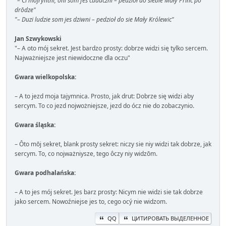
"– Ci mojryntni, ôni sōm fes cudaczni – pedzioł do siebie Mały Princ po
drōdze"
"– Duzi ludzie som jes dziwni – pedzioł do sie Mały Królewic"
Jan Szwykowski
"– A oto mój sekret. Jest bardzo prosty: dobrze widzi się tylko sercem.
Najważniejsze jest niewidoczne dla oczu"
Gwara wielkopolska:
– A to jezd moja tajymnica. Prosto, jak drut: Dobrze się widzi aby
sercym. To co jezd nojwożniejsze, jezd do ócz nie do zobaczynio.
Gwara śląska:
– Ôto mōj sekret, blank prosty sekret: niczy sie niy widzi tak dobrze, jak
sercym. To, co nojważniysze, tego ôczy niy widzōm.
Gwara podhalańska:
– A to jes mój sekret. Jes barz prosty: Nicym nie widzi sie tak dobrze
jako sercem. Nowoźniejse jes to, cego ocý nie widzom.
QQ
ЦИТИРОВАТЬ ВЫДЕЛЕННОЕ