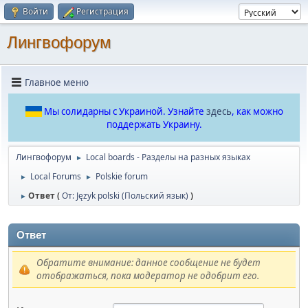
Войти
Регистрация
Лингвофорум
Главное меню
Мы солидарны с Украиной. Узнайте
здесь
, как можно
поддержать Украину.
Лингвофорум
Local boards - Разделы на разных языках
►
Local Forums
Polskie forum
►
►
Ответ (
От: Język polski (Польский язык)
)
►
Ответ
Обратите внимание: данное сообщение не будет
отображаться, пока модератор не одобрит его.