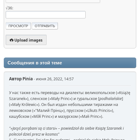
√36:
Upload images
Сообщения в этой теме
Автор
Pinia
- июня 26, 2022, 14:57
У нас также есть переводы на диалекты: великопольское («Książę
Szaranek»), сленское («Mały Princ») и гуральское [
podhalańskie
]
(«Mały Królewic»). Он был издан небольшими тиражами на
лемковском («"Малий Прінц»), прусском («Līkuts Princis»),
кашубском («Môłí Princ») и мазурском («Małi Princ»).
"»Jacyś porąbani są ci starsi« – powiedzioł do siebie Książę Szaranek i
polecioł dzieś precz w kosmos"