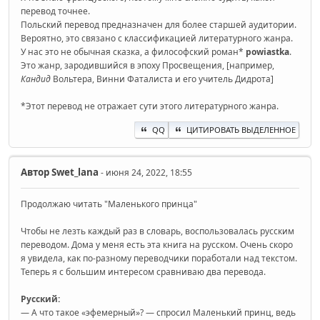
перевод точнее.
Польский перевод предназначен для более старшей аудитории.
Вероятно, это связано с классификацией литературного жанра.
У нас это не обычная сказка, а философский роман*
powiastka
.
Это жанр, зародившийся в эпоху Просвещения, [например,
Кандид
Вольтерa, Винни Фаталиста и его учитель Дидрота]
*Этот перевод не отражает сути этого литературного жанра.
QQ
ЦИТИРОВАТЬ ВЫДЕЛЕННОЕ
Автор
Swet_lana
- июня 24, 2022, 18:55
Продолжаю читать "Маленького принца"
Чтобы не лезть каждый раз в словарь, воспользовалась русским
переводом. Дома у меня есть эта книга на русском. Очень скоро
я увидела, как по-разному переводчики поработали над текстом.
Теперь я с большим интересом сравниваю два перевода.
Русский:
— А что такое «эфемерный»? — спросил Маленький принц, ведь