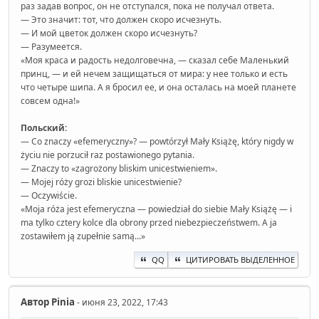
раз задав вопрос, он не отступался, пока не получал ответа.
— Это значит: тот, что должен скоро исчезнуть.
— И мой цветок должен скоро исчезнуть?
— Разумеется.
«Моя краса и радость недолговечна, — сказал себе Маленький
принц, — и ей нечем защищаться от мира: у нее только и есть
что четыре шипа. А я бросил ее, и она осталась на моей планете
совсем одна!»
Польский:
— Co znaczy «efemeryczny»? — powtórzył Mały Książę, który nigdy w
życiu nie porzucił raz postawionego pytania.
— Znaczy to «zagrożony bliskim unicestwieniem».
— Mojej róży grozi bliskie unicestwienie?
— Oczywiście.
«Moja róża jest efemeryczna — powiedział do siebie Mały Książę — i
ma tylko cztery kolce dla obrony przed niebezpieczeństwem. A ja
zostawiłem ją zupełnie samą...»
QQ
ЦИТИРОВАТЬ ВЫДЕЛЕННОЕ
Автор
Pinia
- июня 23, 2022, 17:43