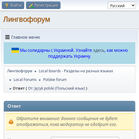
Войти
Регистрация
Лингвофорум
Главное меню
Мы солидарны с Украиной. Узнайте
здесь
, как можно
поддержать Украину.
Лингвофорум
Local boards - Разделы на разных языках
►
Local Forums
Polskie forum
►
►
Ответ (
От: Język polski (Польский язык)
)
►
Ответ
Обратите внимание: данное сообщение не будет
отображаться, пока модератор не одобрит его.