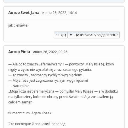
Автор
Swet_lana
- июня 26, 2022, 14:14
jak ciekawie!
QQ
ЦИТИРОВАТЬ ВЫДЕЛЕННОЕ
Автор
Pinia
- июня 26, 2022, 00:26
— Ale co to znaczy ,,efemeryczny"? — powtórzył Mały Książę, który
nigdy w życiu nie wycofał się z raz zadanego pytania.
— To znaczy ,,zagrożony rychłym wyginięciem".
— Moja róża jest zagrożona rychłym wyginięciem?
— Naturalnie.
,,Moja róża jest efemeryczna — pomyślał Mały Książę — a w dodatku
ma tylko cztery kolce do obrony przed światem! A ja zostawiłem ją
całkiem samą!"
tłumacz: tłum. Agata Kozak
Это последний польский перевод.