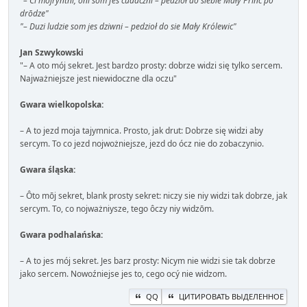
"– Ci mojryntni, ôni sōm fes cudaczni – pedzioł do siebie Mały Princ po
drōdze"
"– Duzi ludzie som jes dziwni – pedzioł do sie Mały Królewic"
Jan Szwykowski
"– A oto mój sekret. Jest bardzo prosty: dobrze widzi się tylko sercem.
Najważniejsze jest niewidoczne dla oczu"
Gwara wielkopolska:
– A to jezd moja tajymnica. Prosto, jak drut: Dobrze się widzi aby
sercym. To co jezd nojwożniejsze, jezd do ócz nie do zobaczynio.
Gwara śląska:
– Ôto mōj sekret, blank prosty sekret: niczy sie niy widzi tak dobrze, jak
sercym. To, co nojważniysze, tego ôczy niy widzōm.
Gwara podhalańska:
– A to jes mój sekret. Jes barz prosty: Nicym nie widzi sie tak dobrze
jako sercem. Nowoźniejse jes to, cego ocý nie widzom.
QQ
ЦИТИРОВАТЬ ВЫДЕЛЕННОЕ