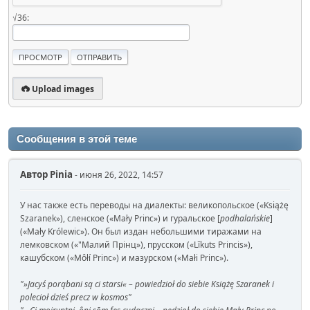
√36:
Upload images
Сообщения в этой теме
Автор
Pinia
- июня 26, 2022, 14:57
У нас также есть переводы на диалекты: великопольское («Książę
Szaranek»), сленское («Mały Princ») и гуральское [
podhalańskie
]
(«Mały Królewic»). Он был издан небольшими тиражами на
лемковском («"Малий Прінц»), прусском («Līkuts Princis»),
кашубском («Môłí Princ») и мазурском («Małi Princ»).
"»Jacyś porąbani są ci starsi« – powiedzioł do siebie Książę Szaranek i
polecioł dzieś precz w kosmos"