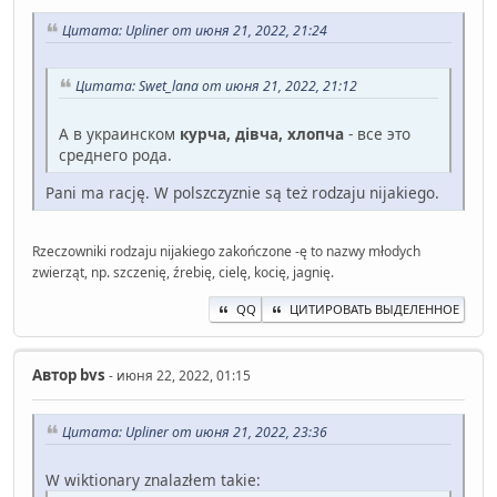
Цитата: Upliner от июня 21, 2022, 21:24
Цитата: Swet_lana от июня 21, 2022, 21:12
А в украинском
курча, дівча, хлопча
- все это
среднего рода.
Pani ma rację. W polszczyznie są też rodzaju nijakiego.
Rzeczowniki rodzaju nijakiego zakończone -ę to nazwy młodych
zwierząt, np. szczenię, źrebię, cielę, kocię, jagnię.
QQ
ЦИТИРОВАТЬ ВЫДЕЛЕННОЕ
Автор
bvs
- июня 22, 2022, 01:15
Цитата: Upliner от июня 21, 2022, 23:36
W wiktionary znalazłem takie: