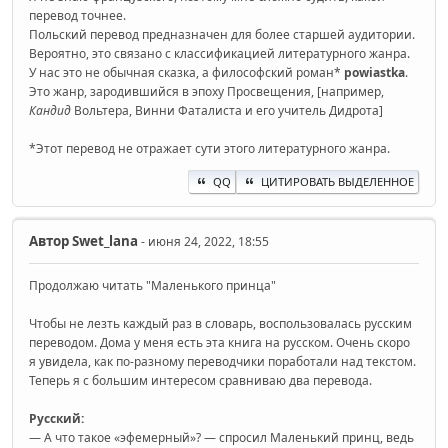
перевод точнее.
Польский перевод предназначен для более старшей аудитории.
Вероятно, это связано с классификацией литературного жанра.
У нас это не обычная сказка, а философский роман*
powiastka
.
Это жанр, зародившийся в эпоху Просвещения, [например,
Кандид
Вольтерa, Винни Фаталиста и его учитель Дидрота]
*Этот перевод не отражает сути этого литературного жанра.
QQ
ЦИТИРОВАТЬ ВЫДЕЛЕННОЕ
Автор
Swet_lana
- июня 24, 2022, 18:55
Продолжаю читать "Маленького принца"
Чтобы не лезть каждый раз в словарь, воспользовалась русским
переводом. Дома у меня есть эта книга на русском. Очень скоро
я увидела, как по-разному переводчики поработали над текстом.
Теперь я с большим интересом сравниваю два перевода.
Русский:
— А что такое «эфемерный»? — спросил Маленький принц, ведь