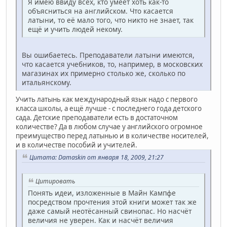
Я имею ввиду всех, кто умеет хоть как-то
объясниться на английском. Что касается
латыни, то её мало того, что никто не знает, так
ещё и учить людей некому.
Вы ошибаетесь. Преподаватели латыни имеются,
что касается учебников, то, например, в московских
магазинах их примерно столько же, сколько по
итальянскому.
Учить латынь как международный язык надо с первого
класса школы, а ещё лучше - с последнего года детского
сада. Детские преподаватели есть в достаточном
количестве? Да в любом случае у английского огромное
преимущество перед латынью и в количестве носителей,
и в количестве пособий и учителей.
Цитата: Damaskin от января 18, 2009, 21:27
Цитировать
Понять идеи, изложенные в Майн Кампфе
посредством прочтения этой книги может так же
даже самый неотёсанный свинопас. Но насчёт
величия не уверен. Как и насчёт величия