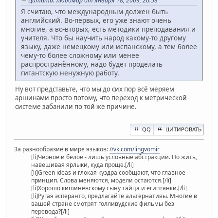
Цитата: Любомир от января 18, 2009, 20:58
Я считаю, что международным должен быть
английский. Во-первых, его уже знают очень
многие, а во-вторых, есть методики преподавания и
учителя. Что бы научить народ какому-то другому
языку, даже немецкому или испанскому, а тем более
чему-то более сложному или менее
распространённому, надо будет проделать
гигантскую ненужную работу.
Ну вот представьте, что мы до сих пор всё меряем
аршинами просто потому, что переход к метрической
системе забанили по той же причине.
QQ
ЦИТИРОВАТЬ
За разнообразие в мире языков:
//vk.com/lingvomir
[li]Чёрное и белое - лишь условные абстракции. Но жить,
навешивая ярлыки, куда проще.[/li]
[li]Green ideas и глокая куздра сообщают, что главное –
принцип. Слова меняются, модели остаются.[/li]
[li]Хорошо кишинёвскому сыну тайца и египтянки.[/li]
[li]Ругая эсперанто, предлагайте альтернативы. Многие в
вашей стране смотрят голливудские фильмы без
перевода?[/li]