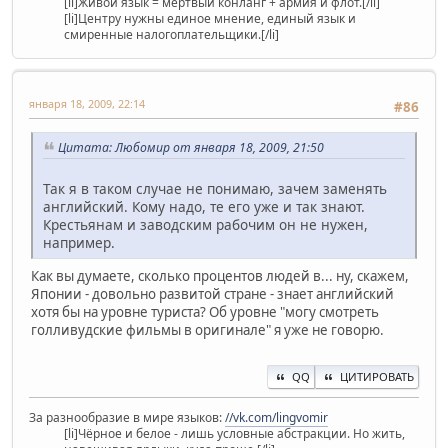
[li]Живой язык = мёртвый конланг + армия и флот.[/li]
[li]Центру нужны единое мнение, единый язык и
смиренные налогоплательщики.[/li]
января 18, 2009, 22:14
#86
Цитата: Любомир от января 18, 2009, 21:50
Так я в таком случае не понимаю, зачем заменять
английский. Кому надо, те его уже и так знают.
Крестьянам и заводским рабочим он не нужен,
например.
Как вы думаете, сколько процентов людей в... ну, скажем,
Японии - довольно развитой стране - знает английский
хотя бы на уровне туриста? Об уровне "могу смотреть
голливудские фильмы в оригинале" я уже не говорю.
QQ
ЦИТИРОВАТЬ
За разнообразие в мире языков:
//vk.com/lingvomir
[li]Чёрное и белое - лишь условные абстракции. Но жить,