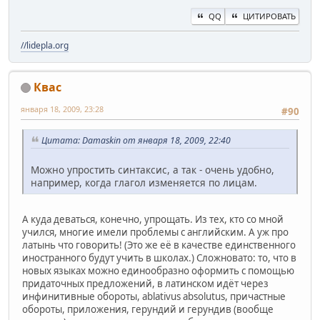
QQ
ЦИТИРОВАТЬ
//lidepla.org
Квас
января 18, 2009, 23:28
#90
Цитата: Damaskin от января 18, 2009, 22:40
Можно упростить синтаксис, а так - очень удобно,
например, когда глагол изменяется по лицам.
А куда деваться, конечно, упрощать. Из тех, кто со мной
учился, многие имели проблемы с английским. А уж про
латынь что говорить! (Это же её в качестве единственного
иностранного будут учить в школах.) Сложновато: то, что в
новых языках можно единообразно оформить с помощью
придаточных предложений, в латинском идёт через
инфинитивные обороты, ablativus absolutus, причастные
обороты, приложения, герундий и герундив (вообще