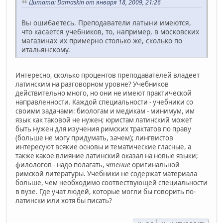
Цитата: Damaskin от января 18, 2009, 21:26
Вы ошибаетесь. Преподаватели латыни имеются,
что касается учебников, то, например, в московских
магазинах их примерно столько же, сколько по
итальянскому.
Интересно, сколько процентов преподавателей владеет
латинским на разговорном уровне? Учебников
действительно много, но они не имеют практической
направленности. Каждой специальности - учебники со
своими задачами: биологам и медикам - минимум, им
язык как таковой не нужен; юристам латинский может
быть нужен для изучения римских трактатов по праву
(больше не могу придумать, зачем); лингвистов
интересуют всякие основы и тематические гласные, а
также какое влияние латинский оказал на новые языки;
филологов - надо полагать,
чтение
оригинальной
римской литературы. Учебники не содержат материала
больше, чем необходимо соотвествующей специальности
в вузе. Где учат людей, которые могли бы говорить по-
латински или хотя бы писать?