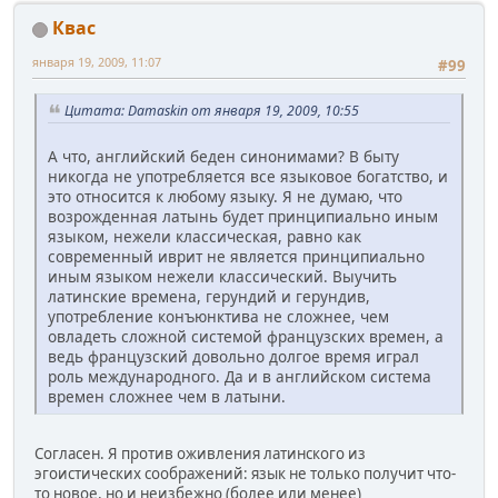
Квас
января 19, 2009, 11:07
#99
Цитата: Damaskin от января 19, 2009, 10:55
А что, английский беден синонимами? В быту
никогда не употребляется все языковое богатство, и
это относится к любому языку. Я не думаю, что
возрожденная латынь будет принципиально иным
языком, нежели классическая, равно как
современный иврит не является принципиально
иным языком нежели классический. Выучить
латинские времена, герундий и герундив,
употребление конъюнктива не сложнее, чем
овладеть сложной системой французских времен, а
ведь французский довольно долгое время играл
роль международного. Да и в английском система
времен сложнее чем в латыни.
Согласен. Я против оживления латинского из
эгоистических соображений: язык не только получит что-
то новое, но и неизбежно (более или менее)