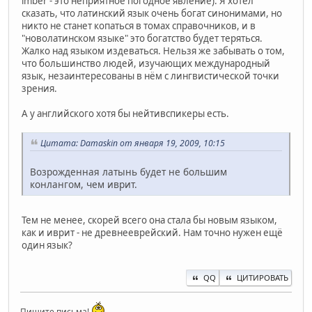
imber - это неприятное погодное явление). Я хотел
сказать, что латинский язык очень богат синонимами, но
никто не станет копаться в томах справочников, и в
"новолатинском языке" это богатство будет теряться.
Жалко над языком издеваться. Нельзя же забывать о том,
что большинство людей, изучающих международный
язык, незаинтересованы в нём с лингвистической точки
зрения.
А у английского хотя бы нейтивспикеры есть.
Цитата: Damaskin от января 19, 2009, 10:15
Возрожденная латынь будет не большим
конлангом, чем иврит.
Тем не менее, скорей всего она стала бы новым языком,
как и иврит - не древнееврейский. Нам точно нужен ещё
один язык?
QQ
ЦИТИРОВАТЬ
Пишите письма!