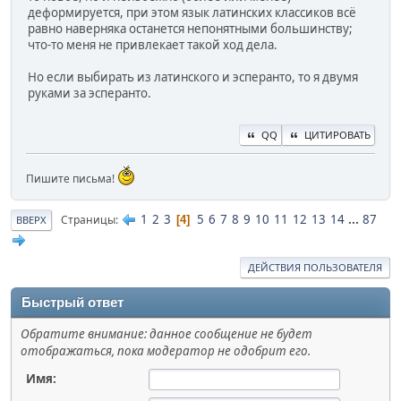
деформируется, при этом язык латинских классиков всё
равно наверняка останется непонятными большинству;
что-то меня не привлекает такой ход дела.
Но если выбирать из латинского и эсперанто, то я двумя
руками за эсперанто.
QQ
ЦИТИРОВАТЬ
Пишите письма!
1
2
3
5
6
7
8
9
10
11
12
13
14
...
87
Страницы
4
ВВЕРХ
ДЕЙСТВИЯ ПОЛЬЗОВАТЕЛЯ
Быстрый ответ
Обратите внимание: данное сообщение не будет
отображаться, пока модератор не одобрит его.
Имя: