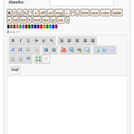
Имейл:
á
«
»
—
ЕЩЁ