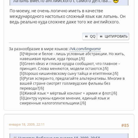
латынь вместо английского с самого детства...
По-моему, не очень логично иметь в качестве
международного настолько сложный язык как латынь. Он
ведь реально куда сложнее даже того же английского.
QQ
ЦИТИРОВАТЬ
За разнообразие в мире языков:
//vk.com/lingvomir
[li]Чёрное и белое - лишь условные абстракции. Но жить,
навешивая ярлыки, куда проще.[/li]
[li]Green ideas и глокая куздра сообщают, что главное –
принцип. Слова меняются, модели остаются.[/li]
[li]Хорошо кишинёвскому сыну тайца и египтянки.[/li]
[li]Ругая эсперанто, предлагайте альтернативы. Многие в
вашей стране смотрят голливудские фильмы без
перевода?[/li]
[li]Живой язык = мёртвый конланг + армия и флот.[/li]
[li]Центру нужны единое мнение, единый язык и
смиренные налогоплательщики.[/li]
января 18, 2009, 22:11
#85