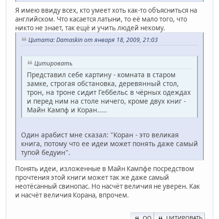
Я имею ввиду всех, кто умеет хоть как-то объясниться на
английском. Что касается латыни, то её мало того, что
никто не знает, так ещё и учить людей некому.
Цитата: Damaskin от января 18, 2009, 21:03
Цитировать
Представил себе картину - комната в старом
замке, строгая обстановка, деревянный стол,
трон, на троне сидит Геббельс в чёрных одеждах
и перед ним на столе ничего, кроме двух книг -
Майн Кампф и Коран.....
Один арабист мне сказал: "Коран - это великая
книга, потому что ее идеи может понять даже самый
тупой бедуин".
Понять идеи, изложенные в Майн Кампфе посредством
прочтения этой книги может так же даже самый
неотёсанный свинопас. Но насчёт величия не уверен. Как
и насчёт величия Корана, впрочем.
QQ
ЦИТИРОВАТЬ