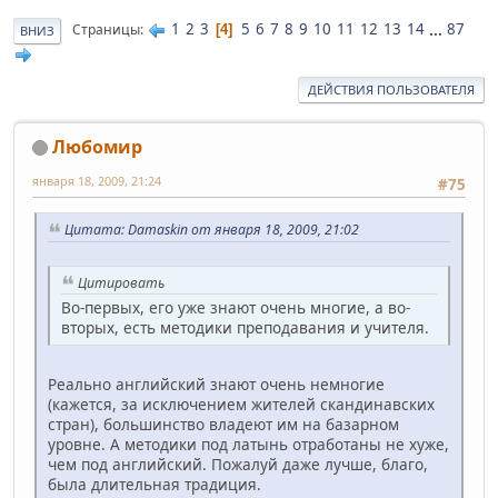
1
2
3
5
6
7
8
9
10
11
12
13
14
...
87
Страницы
4
ВНИЗ
ДЕЙСТВИЯ ПОЛЬЗОВАТЕЛЯ
Любомир
января 18, 2009, 21:24
#75
Цитата: Damaskin от января 18, 2009, 21:02
Цитировать
Во-первых, его уже знают очень многие, а во-
вторых, есть методики преподавания и учителя.
Реально английский знают очень немногие
(кажется, за исключением жителей скандинавских
стран), большинство владеют им на базарном
уровне. А методики под латынь отработаны не хуже,
чем под английский. Пожалуй даже лучше, благо,
была длительная традиция.