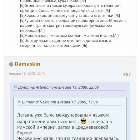
навешивая ярлыки, куда проще.[/li]
[li]Green ideas и глокая куздра сообщают, что главное –
принцип. Слова меняются, модели остаются.[/li]
[li]Хорошо кишинёвскому сыну тайца и египтянки.[/li]
[li]Ругая эсперанто, предлагайте альтернативы. Многие в
вашей стране смотрят голливудские фильмы без
перевода?[/li]
[li]Живой язык = мёртвый конланг + армия и флот.[/li]
[li]Центру нужны единое мнение, единый язык и
смиренные налогоплательщики.[/li]
Damaskin
января 18, 2009, 22:40
#87
Цитата: Artemon от января 18, 2009, 22:09
Цитата: Nekto от января 18, 2009, 19:39
Латынь уже была международным языком
напротяжени двух тыся лет...
- сначала в
Римской империи, затем в Средневековой
Европе.
Чудовищно жаль, что эта традиция прервалась,