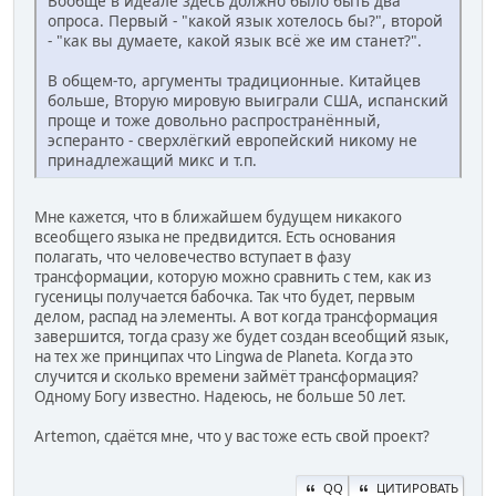
Вообще в идеале здесь должно было быть два
опроса. Первый - "какой язык хотелось бы?", второй
- "как вы думаете, какой язык всё же им станет?".
В общем-то, аргументы традиционные. Китайцев
больше, Вторую мировую выиграли США, испанский
проще и тоже довольно распространённый,
эсперанто - сверхлёгкий европейский никому не
принадлежащий микс и т.п.
Мне кажется, что в ближайшем будущем никакого
всеобщего языка не предвидится. Есть основания
полагать, что человечество вступает в фазу
трансформации, которую можно сравнить с тем, как из
гусеницы получается бабочка. Так что будет, первым
делом, распад на элементы. А вот когда трансформация
завершится, тогда сразу же будет создан всеобщий язык,
на тех же принципах что Lingwa de Planeta. Когда это
случится и сколько времени займёт трансформация?
Одному Богу известно. Надеюсь, не больше 50 лет.
Artemon, сдаётся мне, что у вас тоже есть свой проект?
QQ
ЦИТИРОВАТЬ