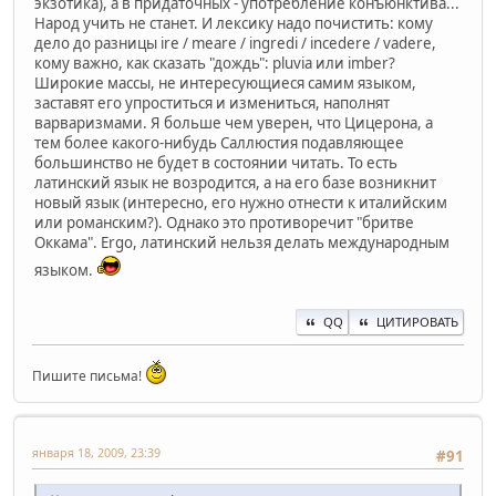
экзотика), а в придаточных - употребление конъюнктива...
Народ учить не станет. И лексику надо почистить: кому
дело до разницы ire / meare / ingredi / incedere / vadere,
кому важно, как сказать "дождь": pluvia или imber?
Широкие массы, не интересующиеся самим языком,
заставят его упроститься и измениться, наполнят
варваризмами. Я больше чем уверен, что Цицерона, а
тем более какого-нибудь Саллюстия подавляющее
большинство не будет в состоянии читать. То есть
латинский язык не возродится, а на его базе возникнит
новый язык (интересно, его нужно отнести к италийским
или романским?). Однако это противоречит "бритве
Оккама". Ergo, латинский нельзя делать международным
языком.
QQ
ЦИТИРОВАТЬ
Пишите письма!
января 18, 2009, 23:39
#91