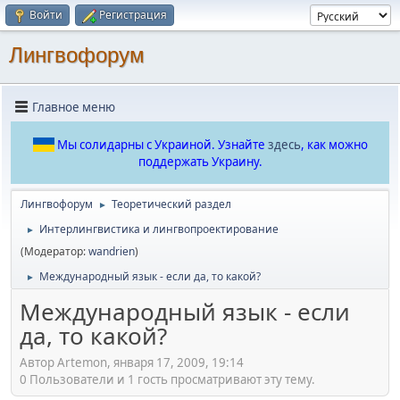
Войти
Регистрация
Лингвофорум
Главное меню
Мы солидарны с Украиной. Узнайте
здесь
, как можно
поддержать Украину.
Лингвофорум
Теоретический раздел
►
Интерлингвистика и лингвопроектирование
►
(Модератор:
wandrien
)
Международный язык - если да, то какой?
►
Международный язык - если
да, то какой?
Автор Artemon, января 17, 2009, 19:14
0 Пользователи и 1 гость просматривают эту тему.