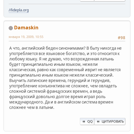
//lidepla.org
Damaskin
января 19, 2009, 10:55
#98
А что, английский беден синонимами? В быту никогда не
употребляется все языковое богатство, и это относится к
любому языку. Я не думаю, что возрожденная латынь
будет принципиально иным языком, нежели
классическая, равно как современный иврит не является
принципиально иным языком нежели классический.
Выучить латинские времена, герундий и герундив,
употребление конъюнктива не сложнее, чем овладеть
сложной системой французских времен, а ведь
французский довольно долгое время играл роль
международного. Да и в английском система времен
сложнее чем в латыни.
QQ
ЦИТИРОВАТЬ