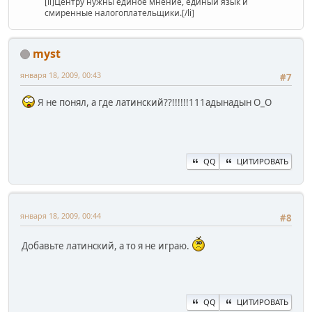
[li]Центру нужны единое мнение, единый язык и
смиренные налогоплательщики.[/li]
myst
января 18, 2009, 00:43
#7
Я не понял, а где латинский??!!!!!!111адынадын O_O
QQ
ЦИТИРОВАТЬ
января 18, 2009, 00:44
#8
Добавьте латинский, а то я не играю.
QQ
ЦИТИРОВАТЬ