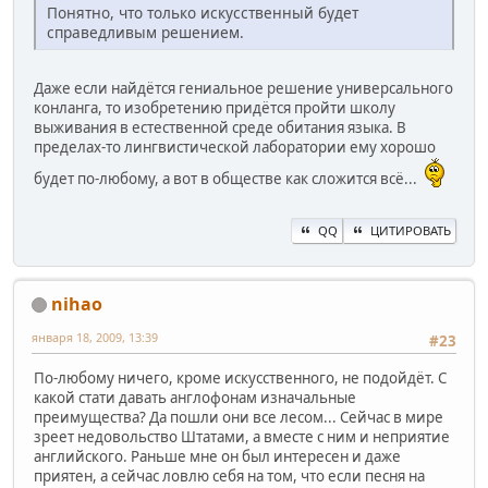
Понятно, что только искусственный будет
справедливым решением.
Даже если найдётся гениальное решение универсального
конланга, то изобретению придётся пройти школу
выживания в естественной среде обитания языка. В
пределах-то лингвистической лаборатории ему хорошо
будет по-любому, а вот в обществе как сложится всё...
QQ
ЦИТИРОВАТЬ
nihao
января 18, 2009, 13:39
#23
По-любому ничего, кроме искусственного, не подойдёт. С
какой стати давать англофонам изначальные
преимущества? Да пошли они все лесом... Сейчас в мире
зреет недовольство Штатами, а вместе с ним и неприятие
английского. Раньше мне он был интересен и даже
приятен, а сейчас ловлю себя на том, что если песня на