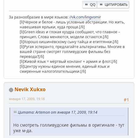
QQ
ЦИТИРОВАТЬ
За разнообразие в мире языков:
//vk.com/lingvomir
[li]Чёрное и белое - лишь условные абстракции. Но жить,
навешивая ярлыки, куда проще.[/li]
[li]Green ideas и глокая куздра сообщают, что главное –
принцип. Слова меняются, модели остаются.[/li]
[li]Хорошо кишинёвскому сыну тайца и египтянки.[/li]
[li]Ругая эсперанто, предлагайте альтернативы. Многие в
вашей стране смотрят голливудские фильмы без
перевода?[/li]
[li]Живой язык = мёртвый конланг + армия и флот.[/li]
[li]Центру нужны единое мнение, единый язык и
смиренные налогоплательщики.[/li]
Nevik Xukxo
января 17, 2009, 19:18
#1
Цитата: Artemon от января 17, 2009, 19:14
Но смотреть голливудские фильмы в оригинале - тут
уже м-да.