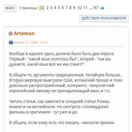
2
3
4
5
6
7
8
9
10
11
...
87
Страницы
1
ВНИЗ
ДЕЙСТВИЯ ПОЛЬЗОВАТЕЛЯ
Artemon
января 17, 2009, 19:14
Вообще в идеале здесь должно было быть два опроса.
Первый - "какой язык хотелось бы?", второй - "как вы
думаете, какой язык всё же им станет?".
В общем-то, аргументы традиционные. Китайцев больше,
Вторую мировую выиграли США, испанский проще и тоже
довольно распространённый, эсперанто - сверхлёгкий
европейский никому не принадлежащий микс и т.п.
Читать статьи, как заметил в соседней статье Роман,
можно и на английском. Но смотреть голливудские
фильмы в оригинале - тут уже м-да.
В общем, если кому есть что сказать - милости просим.