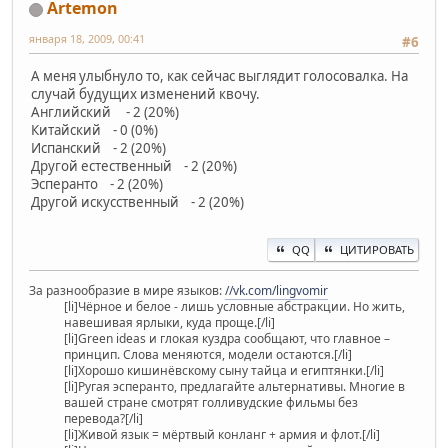
Artemon
января 18, 2009, 00:41
#6
А меня улыбнуло то, как сейчас выглядит голосовалка. На
случай будущих изменений квочу.
Английский - 2 (20%)
Китайский - 0 (0%)
Испанский - 2 (20%)
Другой естественный - 2 (20%)
Эсперанто - 2 (20%)
Другой искусственный - 2 (20%)
QQ
ЦИТИРОВАТЬ
За разнообразие в мире языков:
//vk.com/lingvomir
[li]Чёрное и белое - лишь условные абстракции. Но жить,
навешивая ярлыки, куда проще.[/li]
[li]Green ideas и глокая куздра сообщают, что главное –
принцип. Слова меняются, модели остаются.[/li]
[li]Хорошо кишинёвскому сыну тайца и египтянки.[/li]
[li]Ругая эсперанто, предлагайте альтернативы. Многие в
вашей стране смотрят голливудские фильмы без
перевода?[/li]
[li]Живой язык = мёртвый конланг + армия и флот.[/li]