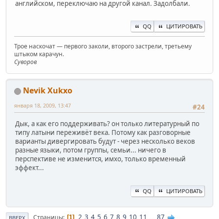
английском, переключаю на другой канал. Задолбали.
QQ
ЦИТИРОВАТЬ
Трое наскочат — первого заколи, второго застрели, третьему
штыком карачун.
Суворов
Nevik Xukxo
января 18, 2009, 13:47
#24
Дык, а как его поддерживать? он только литературный по
типу латыни переживёт века. Потому как разговорные
варианты дивергировать будут - через несколько веков
разные языки, потом группы, семьи... ничего в
перспективе не изменится, имхо, только временный
эффект...
QQ
ЦИТИРОВАТЬ
2
3
4
5
6
7
8
9
10
11
...
87
Страницы
1
ВВЕРХ