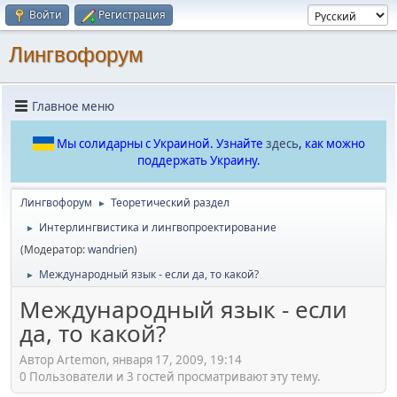
Войти
Регистрация
Лингвофорум
Главное меню
Мы солидарны с Украиной. Узнайте
здесь
, как можно
поддержать Украину.
Лингвофорум
Теоретический раздел
►
Интерлингвистика и лингвопроектирование
►
(Модератор:
wandrien
)
Международный язык - если да, то какой?
►
Международный язык - если
да, то какой?
Автор Artemon, января 17, 2009, 19:14
0 Пользователи и 3 гостей просматривают эту тему.