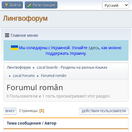
Войти
Регистрация
Лингвофорум
Главное меню
Мы солидарны с Украиной. Узнайте
здесь
, как можно
поддержать Украину.
Лингвофорум
Local boards - Разделы на разных языках
►
Local Forums
Forumul român
►
►
Forumul român
0 Пользователи и 1 гость просматривают этот раздел.
Страницы
1
ВНИЗ
ДЕЙСТВИЯ ПОЛЬЗОВАТЕЛЯ
Тема сообщения
/
Автор