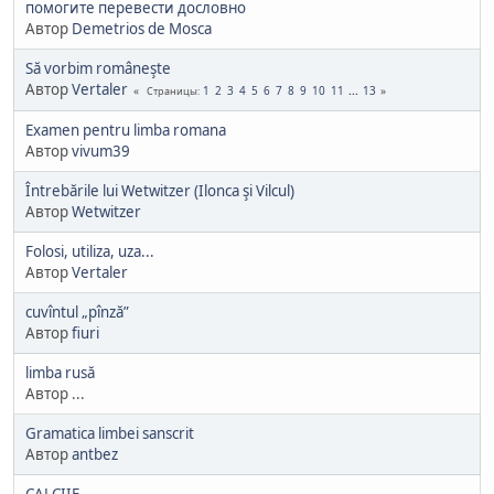
помогите перевести дословно
Автор
Demetrios de Mosca
Să vorbim româneşte
Автор
Vertaler
1
2
3
4
5
6
7
8
9
10
11
...
13
Страницы
Examen pentru limba romana
Автор
vivum39
Întrebările lui Wetwitzer (Ilonca şi Vilcul)
Автор
Wetwitzer
Folosi, utiliza, uza...
Автор
Vertaler
cuvîntul „pînză”
Автор
fiuri
limba rusă
Автор ...
Gramatica limbei sanscrit
Автор
antbez
CALCIIE