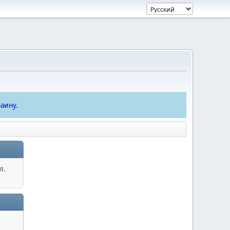
аину.
л.
.