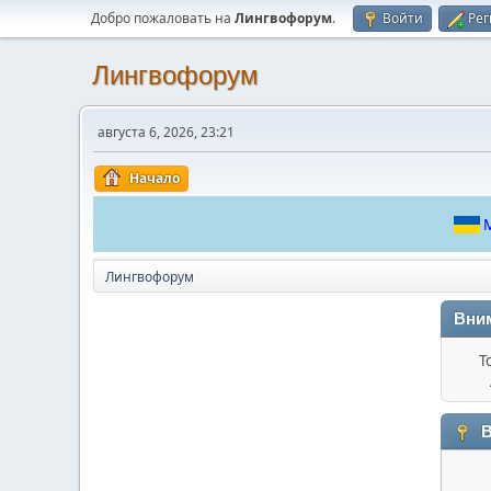
Добро пожаловать на
Лингвофорум
.
Войти
Рег
Лингвофорум
августа 6, 2026, 23:21
Начало
М
Лингвофорум
Вни
Т
В