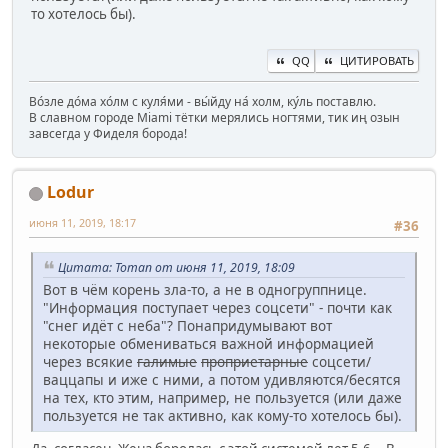
то хотелось бы).
QQ
ЦИТИРОВАТЬ
Во́зле до́ма хо́лм с куля́ми - вы́йду на́ холм, ку́ль поставлю.
В славном городе Miami тётки мерялись ногтями, тик иң озын
завсегда у Фиделя борода!
Lodur
июня 11, 2019, 18:17
#36
Цитата: Toman от июня 11, 2019, 18:09
Вот в чём корень зла-то, а не в одногруппнице.
"Информация поступает через соцсети" - почти как
"снег идёт с неба"? Понапридумывают вот
некоторые обмениваться важной информацией
через всякие
галимые
проприетарные
соцсети/
ваццапы и иже с ними, а потом удивляются/бесятся
на тех, кто этим, например, не пользуется (или даже
пользуется не так активно, как кому-то хотелось бы).