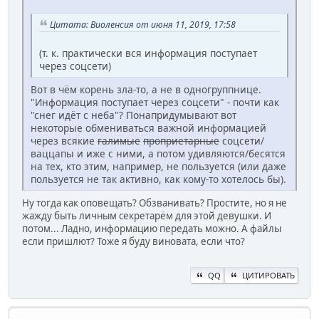
Цитата: Виоленсия от июня 11, 2019, 17:58
(т. к. практически вся информация поступает
через соцсети)
Вот в чём корень зла-то, а не в одногруппнице.
"Информация поступает через соцсети" - почти как
"снег идёт с неба"? Понапридумывают вот
некоторые обмениваться важной информацией
через всякие
галимые
проприетарные
соцсети/
ваццапы и иже с ними, а потом удивляются/бесятся
на тех, кто этим, например, не пользуется (или даже
пользуется не так активно, как кому-то хотелось бы).
Ну тогда как оповещать? Обзванивать? Простите, но я не
жажду быть личным секретарём для этой девушки. И
потом... Ладно, информацию передать можно. А файлы
если пришлют? Тоже я буду виновата, если что?
QQ
ЦИТИРОВАТЬ