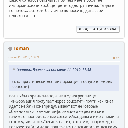
Самой хотелось бы знать. Причём меня просит её
информировать вообще третья одногруппница. Та даже
не почесалась хотя бы лично попросить, дать свой
телефон и т. п.
QQ
ЦИТИРОВАТЬ
Toman
июня 11, 2019, 18:09
#35
Цитата: Виоленсия от июня 11, 2019, 17:58
(т. к. практически вся информация поступает через
соцсети)
Вот в чём корень зла-то, а не в одногруппнице.
"Информация поступает через соцсети" - почти как "снег
идёт с неба"? Понапридумывают вот некоторые
обмениваться важной информацией через всякие
галимые
проприетарные
соцсети/ваццапы и иже с ними, а
потом удивляются/бесятся на тех, кто этим, например, не
пользуется (или даже пользуется не так активно, как кому-