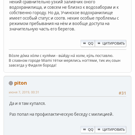
некий сравнительно узкий заливчик оного
водохранилища, и совсем не близко к водозаборам и к
собственно городу. Но да, Учинское водохранилище
имеет особый статус и соотв. некие особые проблемы с
режимом пребывания на нём и вообще доступа на
значительную часть его берегов.
QQ
ЦИТИРОВАТЬ
Во́зле до́ма хо́лм с куля́ми - вы́йду на́ холм, ку́ль поставлю.
В славном городе Miami тётки мерялись ногтями, тик иң озын
завсегда у Фиделя борода!
piton
июня 7, 2019, 00:31
#31
Да и я там купался.
Раз попал на профилактическую беседу с милицией.
QQ
ЦИТИРОВАТЬ