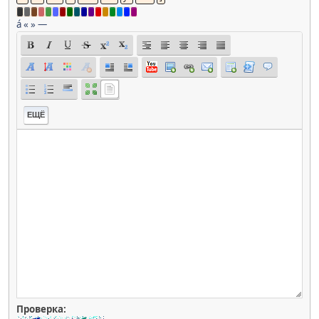
á
«
»
—
ЕЩЁ
Проверка: