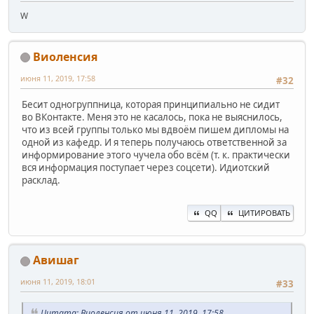
W
Виоленсия
июня 11, 2019, 17:58
#32
Бесит одногруппница, которая принципиально не сидит
во ВКонтакте. Меня это не касалось, пока не выяснилось,
что из всей группы только мы вдвоём пишем дипломы на
одной из кафедр. И я теперь получаюсь ответственной за
информирование этого чучела обо всём (т. к. практически
вся информация поступает через соцсети). Идиотский
расклад.
QQ
ЦИТИРОВАТЬ
Авишаг
июня 11, 2019, 18:01
#33
Цитата: Виоленсия от июня 11, 2019, 17:58