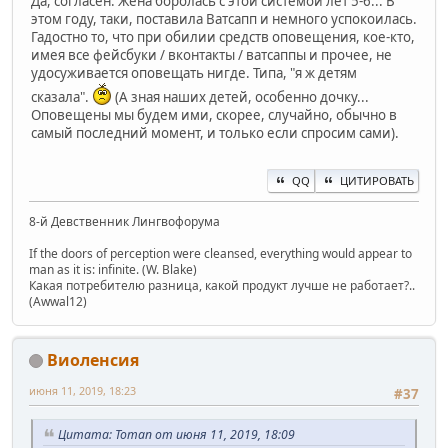
Да, согласен. Жена боролась с этой системой лет 5-6... В
этом году, таки, поставила Ватсапп и немного успокоилась.
Гадостно то, что при обилии средств оповещения, кое-кто,
имея все фейсбуки / вконтакты / ватсаппы и прочее, не
удосуживается оповещать нигде. Типа, "я ж детям
сказала".
(А зная наших детей, особенно дочку...
Оповещены мы будем ими, скорее, случайно, обычно в
самый последний момент, и только если спросим сами).
QQ
ЦИТИРОВАТЬ
8-й Девственник Лингвофорума
If the doors of perception were cleansed, everything would appear to
man as it is: infinite. (W. Blake)
Какая потребителю разница, какой продукт лучше не работает?..
(Awwal12)
Виоленсия
июня 11, 2019, 18:23
#37
Цитата: Toman от июня 11, 2019, 18:09