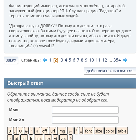
Фашиствующий имперец, асексуал и многожёнец, татарофоб,
заслуженный функционер РПЦ. Слушает радио "Радонеж" и
терпеть не может счастливых людей.
"Да здравствуют ДОЯРКИ!! Потому что доярки - это раса
сверхчеловеков. За ними будущее планеты. Они переживут даже
атомную войну, потому что доярки вечны, ибо хтоничны. И дадут
потомство, которое тоже будет доярами и доярками. Ура,
товарищи!.." (c) Awwal12
1
3
4
5
6
7
8
9
10
11
12
...
354
Страницы
2
ВВЕРХ
ДЕЙСТВИЯ ПОЛЬЗОВАТЕЛЯ
Быстрый ответ
Обратите внимание: данное сообщение не будет
отображаться, пока модератор не одобрит его.
Имя:
Имейл: