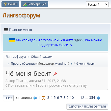
Войти
Регистрация
Лингвофорум
Главное меню
Мы солидарны с Украиной. Узнайте
здесь
, как можно
поддержать Украину.
Лингвофорум
Общий раздел
►
Просто общение
(Модератор:
wandrien
)
Чё меня бесит
►
►
Чё меня бесит
Автор Tibaren, августа 31, 2017, 21:38
0 Пользователи и 1 гость просматривают эту тему.
1
3
4
5
6
7
8
9
10
11
12
...
354
Страницы
2
ВНИЗ
ДЕЙСТВИЯ ПОЛЬЗОВАТЕЛЯ