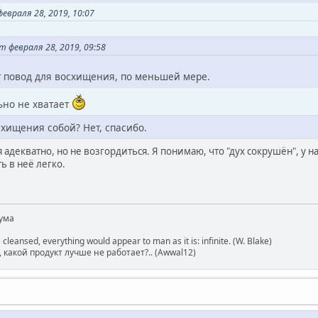
враля 28, 2019, 10:07
 февраля 28, 2019, 09:58
ут повод для восхищения, по меньшей мере.
льно не хватает
хищения собой? Нет, спасибо.
адекватно, но не возгордиться. Я понимаю, что "дух сокрушён", у на
ь в неё легко.
ума
 cleansed, everything would appear to man as it is: infinite. (W. Blake)
какой продукт лучше не работает?.. (Awwal12)