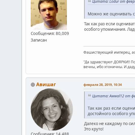
Цитата: Lodur от февра
Можно же оценивать с
Так как раз если оценива
особого упоминания. Лад
Сообщения: 80,009
Записан
Фашиствующий имперец, асе
"Да здравствуют ДОЯРКИ!! П
вечны, ибо хтоничны. И даду
Авишаг
февраля 28, 2019, 10:34
Цитата: Awwal12 от фев
Так как раз если оцен
достойного особого у
Далеко не каждому по сил
Это круто!
Сообщения: 14,488