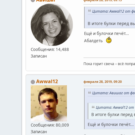
Цитата: Awwal12 от фев
В итоге булки перед в
Ещё и булочки печёт...
Абалдеть
Сообщения: 14,488
Записан
Пока горит свеча – всё попр
Awwal12
февраля 28, 2019, 09:20
Цитата: Авишаг от февр
Цитата: Awwal12 от
В итоге булки перед
Ещё и булочки печёт...
Сообщения: 80,009
Записан