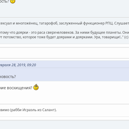
вость?
ксуал и многожёнец, татарофоб, заслуженный функционер РПЦ. Слушает 
отому что доярки - это раса сверхчеловеков. За ними будущее планеты. О
т потомство, которое тоже будет доярами и доярками. Ура, товарищи!.." (c
раля 28, 2019, 09:20
новость?
ение восхищения?
авимо (рабби Исраэль из Салант).