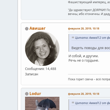
Фашиствующий имперец, асе
"Да здравствуют ДОЯРКИ!! П
вечны, ибо хтоничны. И даду
Авишаг
февраля 28, 2019, 10:18
Цитата: Awwal12 от фев
Видеть поводы для во
И собой, и другим.
Речь не о гордыне.
Сообщения: 14,488
Записан
Пока горит свеча – всё попр
Lodur
февраля 28, 2019, 10:18
Цитата: Awwal12 от фев