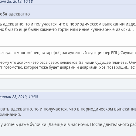
ля 28, 2019, 10:18
ебя адекватно
ть адекватно, то и получается, что в периодическом выпекании изд
но бы это ещё были какие-то торты или иные кулинарные изыски...
ксуал и многожёнец, татарофоб, заслуженный функционер РПЦ. Слушает 
отому что доярки - это раса сверхчеловеков. За ними будущее планеты. О
т потомство, которое тоже будет доярами и доярками. Ура, товарищи!.." (c
раля 28, 2019, 10:30
ивать адекватно, то и получается, что в периодическом выпекани
поминания.
у испечь даже булочки. Да ещё и в час ночи. После длительного рабо