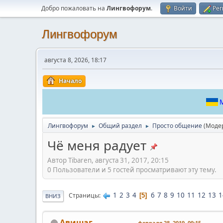
Добро пожаловать на
Лингвофорум
.
Войти
Рег
Лингвофорум
августа 8, 2026, 18:17
Начало
М
Лингвофорум
Общий раздел
Просто общение
(Моде
►
►
Чё меня радует
Автор Tibaren, августа 31, 2017, 20:15
0 Пользователи и 5 гостей просматривают эту тему.
1
2
3
4
6
7
8
9
10
11
12
13
1
Страницы
5
ВНИЗ
Авишаг
февраля 28, 2019, 09:15