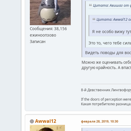
Цитата: Авишаг от фе
Цитата: Awwal12 от
Сообщения: 38,156
Я не особо вижу т
ежиноопзово
Записан
Это то, чего тебе си
Видеть поводы для вос
Можно же оценивать себя 
другую крайность. А впаст
8-й Девственник Лингвофор
If the doors of perception were
Какая потребителю разница, 
Awwal12
февраля 28, 2019, 10:30