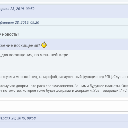
аля 28, 2019, 09:52
евраля 28, 2019, 09:20
Ф новость?
ражение восхищения?
од для восхищения, по меньшей мере.
ксуал и многожёнец, татарофоб, заслуженный функционер РПЦ. Слушает 
отому что доярки - это раса сверхчеловеков. За ними будущее планеты. О
т потомство, которое тоже будет доярами и доярками. Ура, товарищи!.." (c
раля 28, 2019, 09:58