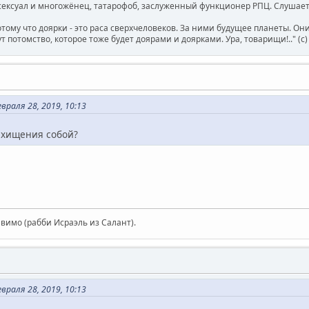
ксуал и многожёнец, татарофоб, заслуженный функционер РПЦ. Слушает 
отому что доярки - это раса сверхчеловеков. За ними будущее планеты. О
т потомство, которое тоже будет доярами и доярками. Ура, товарищи!.." (c
раля 28, 2019, 10:13
схищения собой?
авимо (рабби Исраэль из Салант).
раля 28, 2019, 10:13