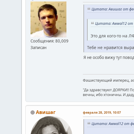
Цитата: Авишаг от февр
Цитата: Awwal12 от ф
Это для кого-то на Л
Сообщения: 80,009
Тебе не нравится вы
Записан
Я не особо вижу тут пов
Фашиствующий имперец, асе
"Да здравствуют ДОЯРКИ!! П
вечны, ибо хтоничны. И даду
Авишаг
февраля 28, 2019, 10:07
Цитата: Awwal12 от фев