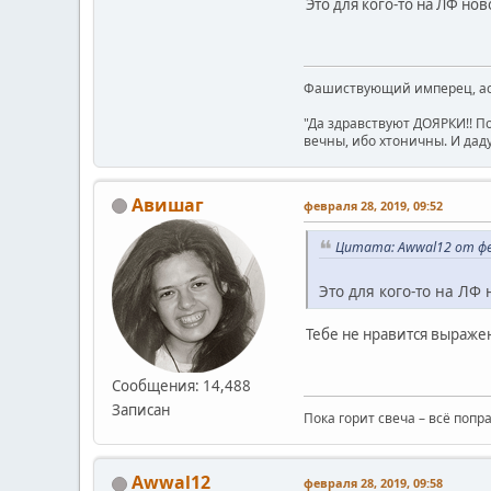
Это для кого-то на ЛФ но
Фашиствующий имперец, асе
"Да здравствуют ДОЯРКИ!! П
вечны, ибо хтоничны. И даду
Авишаг
февраля 28, 2019, 09:52
Цитата: Awwal12 от фев
Это для кого-то на ЛФ 
Тебе не нравится выраж
Сообщения: 14,488
Записан
Пока горит свеча – всё попр
Awwal12
февраля 28, 2019, 09:58