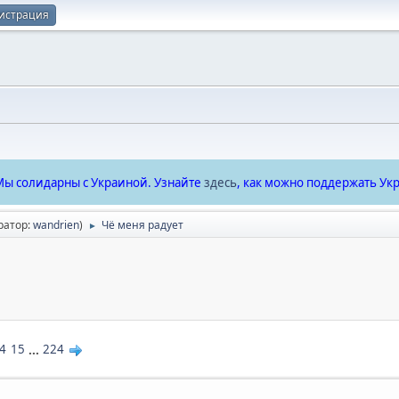
истрация
ы солидарны с Украиной. Узнайте
здесь
, как можно поддержать Укр
ратор:
wandrien
)
Чё меня радует
►
4
15
...
224