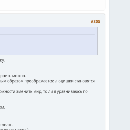
#805
ку.
ерпеть можно.
есным образом преображается: людишки становятся
можности зменить мир, то ли я уравниваюсь по
ем.
товать.