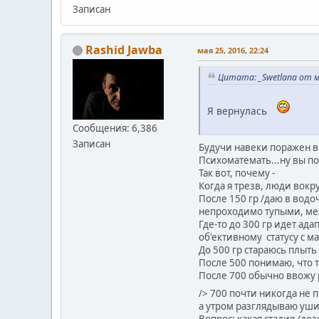
Записан
Rashid Jawba
мая 25, 2016, 22:24
Цитата: _Swetlana от ма
Я вернулась
Сообщения: 6,386
Записан
Будучи навеки поражен 
Психоматемать...ну вы п
Так вот, почему -
Когда я трезв, люди вокр
После 150 гр /даю в водо
непроходимо тупыми, ме
Где-то до 300 гр идет ад
об'ективному статусу с м
До 500 гр стараюсь плыть
После 500 понимаю, что т
После 700 обычно ввожу 
/> 700 почти никогда не 
а утром разглядываю уши