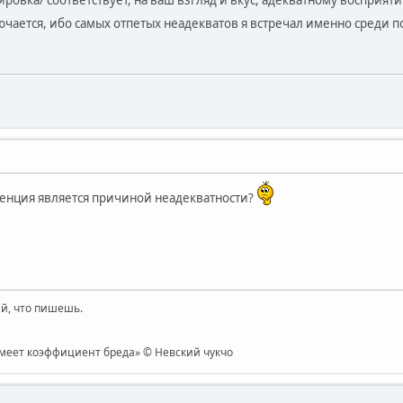
зировка/ соответствует, на ваш взгляд и вкус, адекватному восприят
лючается, ибо самых отпетых неадекватов я встречал именно среди 
енция является причиной неадекватности?
й, что пишешь.
имеет коэффициент бреда» © Невский чукчо