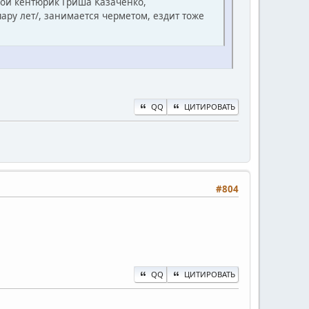
мой кентюрик Гриша Казаченко,
пару лет/, занимается черметом, ездит тоже
QQ
ЦИТИРОВАТЬ
#804
QQ
ЦИТИРОВАТЬ