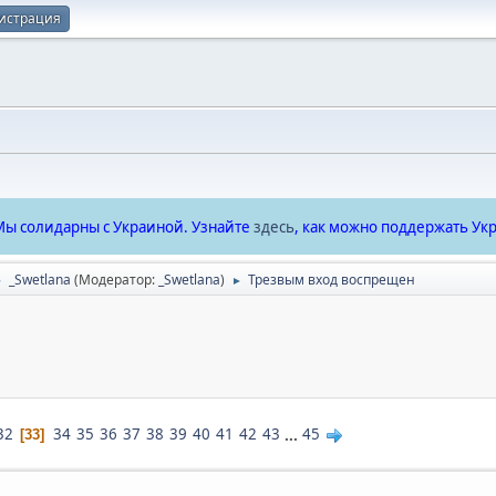
истрация
ы солидарны с Украиной. Узнайте
здесь
, как можно поддержать Укр
_Swetlana
(Модератор:
_Swetlana
)
Трезвым вход воспрещен
►
►
32
34
35
36
37
38
39
40
41
42
43
...
45
33