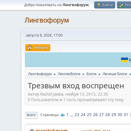
Добро пожаловать на
Лингвофорум
.
Войти
Рег
Лингвофорум
августа 8, 2026, 17:00
Начало
М
Лингвофорум
Лингвоблоги
Блоги
Личные блоги
►
►
►
Трезвым вход воспрещен
Автор Rashid Jawba, ноября 13, 2015, 22:30
0 Пользователи и 1 гость просматривают эту тему.
1
...
23
24
25
26
27
28
29
30
31
Страницы
ВНИЗ
granitokeram
мая 11, 2016, 21:11