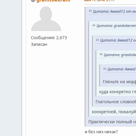
Цитата: Awwal12 от мая
Цитата: granitokeram
Сообщения: 2,673
Цитата: Awwal12 от
Записан
Цитата: granitoke
Цитата: Awwal1
Гляньте на мор
куда конкретно г
Глагольное словоо
конкретней, пожалуй
Практически полный на
и без них никак?