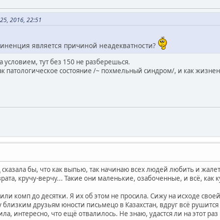
5, 2016, 22:51
тиненция является причиной неадекватности?
 условием, тут без 150 не разберешься.
к патологическое состояние /~ похмельный синдром/, и как жизне
д сказала бы, что как выпью, так начинаю всех людей любить и жалет
рата, кручу-верчу... Такие они маленькие, озабоченные, и всё, как
ли комп до десятки. Я их об этом не просила. Сижу на исходе сво
 близким друзьям юности письмецо в Казахстан, вдруг всё рушится
а, интересно, что ещё отвалилось. Не знаю, удастся ли на этот ра