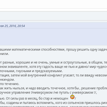
я 25, 2016, 20:54
вашими математическими способностями, прошу решить одну задач
онили.
уг разные, хорошие и не очень, умные и остроугольные, в общем, т
чном эквиваленте, хотя эту гадость ваще не пью и давно/ мир чуд
лочными, гнусными и предсказуемыми.
аптация, затем мой внутренний конфликт угасает, то ли ввиду невоз
анкиндом.
 по течению.
ак жить ныльзя, и надо вводить точечное, хотя бы , решение пробл
ручное управление Универсумом /не путать с универсамом !/,
пью. От силы раз в месяц, бо стар и немощен
/
бы, ссадины и пытаюсь вспомнить, кого из сопьенсов пришлось рих