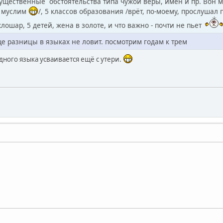
ущественные обстоятельства типа чужой веры, имён и пр. Вон 
я муслим
/, 5 классов образования /врёт, по-моему, прослушал 
 клошар, 5 детей, жена в золоте, и что важно - почти не пьет
е разницы в языках не ловит. посмотрим годам к трем
дного языка усваивается ещё с утери.