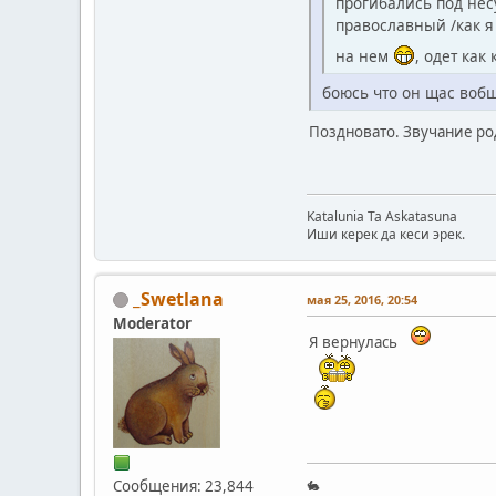
прогибались под нес
православный /как 
на нем
, одет как
боюсь что он щас вобщ
Поздновато. Звучание ро
Katalunia Ta Askatasuna
Иши керек да кеси эрек.
_Swetlana
мая 25, 2016, 20:54
Moderator
Я вернулась
Сообщения: 23,844
🐇