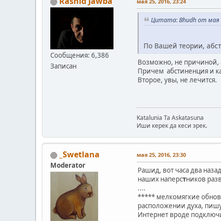
Rashid Jawba
мая 25, 2016, 23:24
Цитата: Bhudh от мая 2
По Вашей теории, абс
Сообщения: 6,386
Возможно, не причиной, а
Записан
Причем абстиненция и ка
Второе, увы, не лечится.
Katalunia Ta Askatasuna
Иши керек да кеси эрек.
_Swetlana
мая 25, 2016, 23:30
Moderator
Рашид, вот часа два наза
наших наперс
т
ников разв
....
***** мелкомягкие обнови
расположении духа, пишу
Интернет вроде подключил