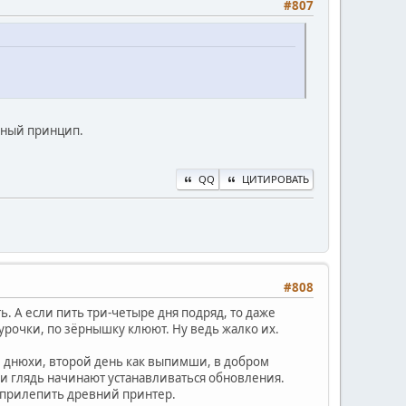
#807
нный принцип.
QQ
ЦИТИРОВАТЬ
#808
ь. А если пить три-четыре дня подряд, то даже
 курочки, по зёрнышку клюют. Ну ведь жалко их.
ей днюхи, второй день как выпимши, в добром
 и глядь начинают устанавливаться обновления.
з прилепить древний принтер.