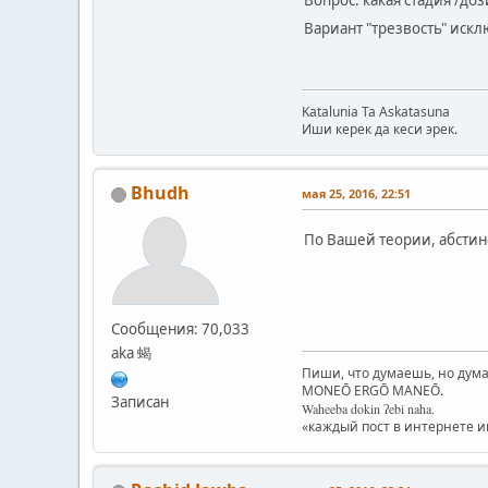
Вопрос: какая стадия /до
Вариант "трезвость" иск
Katalunia Ta Askatasuna
Иши керек да кеси эрек.
Bhudh
мая 25, 2016, 22:51
По Вашей теории, абстин
Сообщения: 70,033
aka 蝎
Пиши, что думаешь, но дума
MONEŌ ERGŌ MANEŌ.
Записан
Waheeba dokin ʔebi naha.
«каждый пост в интернете 