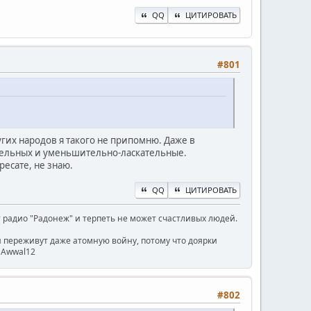
QQ
ЦИТИРОВАТЬ
#801
ругих народов я такого не припомню. Даже в
тельных и уменьшительно-ласкательные.
есате, не знаю.
QQ
ЦИТИРОВАТЬ
радио "Радонеж" и терпеть не может счастливых людей.
ни переживут даже атомную войну, потому что доярки
) Awwal12
#802