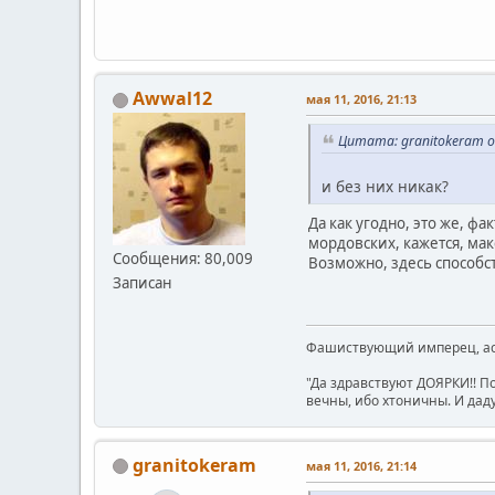
Awwal12
мая 11, 2016, 21:13
Цитата: granitokeram о
и без них никак?
Да как угодно, это же, фа
мордовских, кажется, ма
Сообщения: 80,009
Возможно, здесь способс
Записан
Фашиствующий имперец, асе
"Да здравствуют ДОЯРКИ!! П
вечны, ибо хтоничны. И даду
granitokeram
мая 11, 2016, 21:14