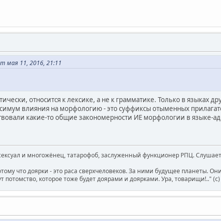
т мая 11, 2016, 21:11
ктически, относится к лексике, а не к грамматике. Только в языках д
ксимум влияния на морфологию - это суффиксы отыменных прилага
твовали какие-то общие закономерности ИЕ морфологии в языке-адр
ксуал и многожёнец, татарофоб, заслуженный функционер РПЦ. Слушает 
отому что доярки - это раса сверхчеловеков. За ними будущее планеты. О
т потомство, которое тоже будет доярами и доярками. Ура, товарищи!.." (c