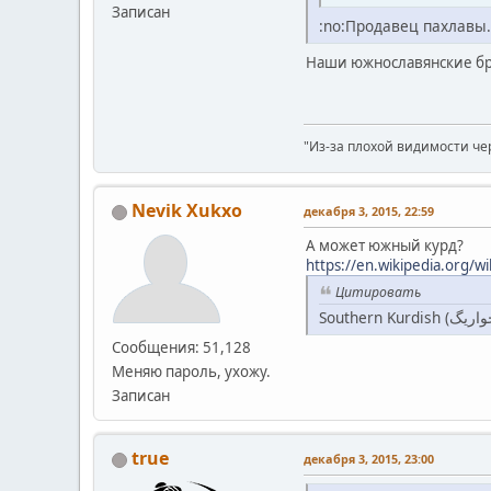
Записан
:no:Продавец пахлавы.
Наши южнославянские бра
"Из-за плохой видимости че
Nevik Xukxo
декабря 3, 2015, 22:59
А может южный курд?
https://en.wikipedia.org/w
Цитировать
Сообщения: 51,128
Меняю пароль, ухожу.
Записан
true
декабря 3, 2015, 23:00