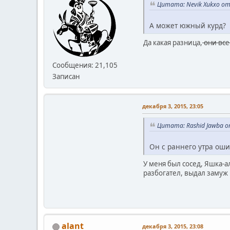
Цитата: Nevik Xukxo от 
А может южный курд?
Да какая разница,
они все
Сообщения: 21,105
Записан
декабря 3, 2015, 23:05
Цитата: Rashid Jawba от
Он с раннего утра оши
У меня был сосед, Яшка-а
разбогател, выдал замуж
alant
декабря 3, 2015, 23:08