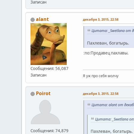
Записан
alant
декабря 3, 2015, 22:58
Цитата: _Swetlana от д
Пахлеван, богатырь.
:no:Продавец пахлавы.
Сообщения: 56,087
Записан
Я уж про себя молчу
Poirot
декабря 3, 2015, 22:58
Цитата: alant от декабр
Цитата: _Swetlana от 
Сообщения: 74,879
Пахлеван, богатырь.