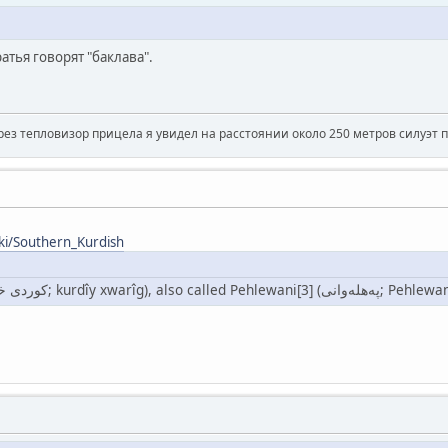
тья говорят "баклава".
рез тепловизор прицела я увидел на расстоянии около 250 метров силуэт 
iki/Southern_Kurdish
Southern Kurdish (کوردی خواریگ; kurdîy xwa