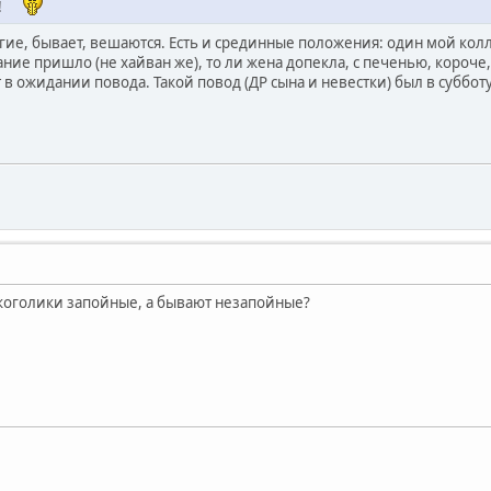
л!
гие, бывает, вешаются. Есть и срединные положения: один мой колл
ание пришло (не хайван же), то ли жена допекла, с печенью, короче,
 в ожидании повода. Такой повод (ДР сына и невестки) был в субботу
коголики запойные, а бывают незапойные?