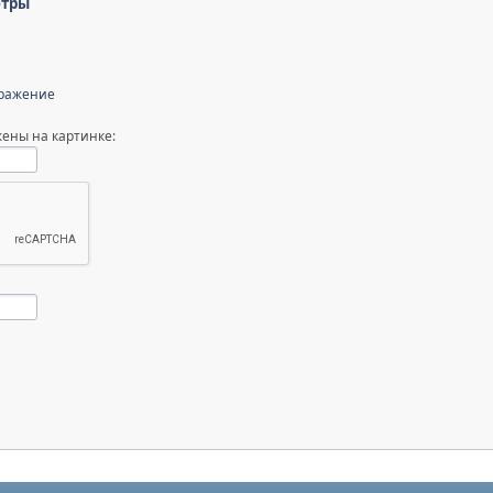
етры
бражение
ены на картинке: