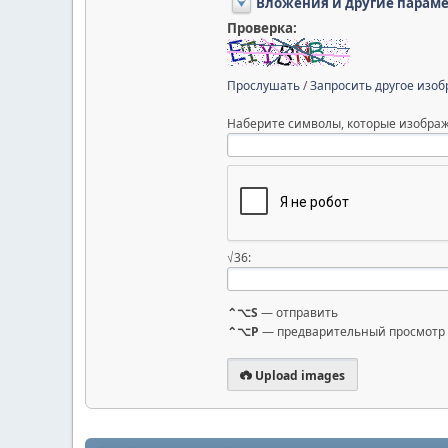
Вложения и другие парам
Проверка:
Прослушать
/
Запросить другое изо
Наберите символы, которые изображ
√36:
⌃⌥S
— отправить
⌃⌥P
— предварительный просмотр
Upload images