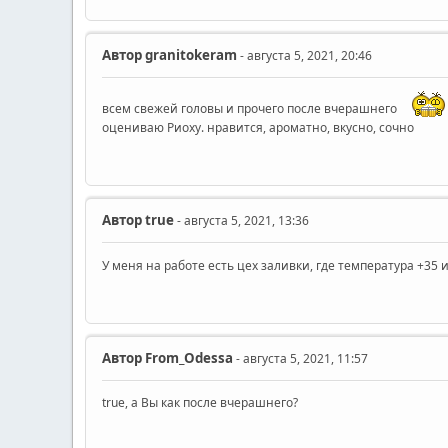
Автор
granitokeram
- августа 5, 2021, 20:46
всем свежей головы и прочего после вчерашнего
оцениваю Риоху. нравится, ароматно, вкусно, сочно
Автор
true
- августа 5, 2021, 13:36
У меня на работе есть цех заливки, где температура +35 
Автор
From_Odessa
- августа 5, 2021, 11:57
true, а Вы как после вчерашнего?