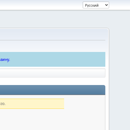
аину.
го.