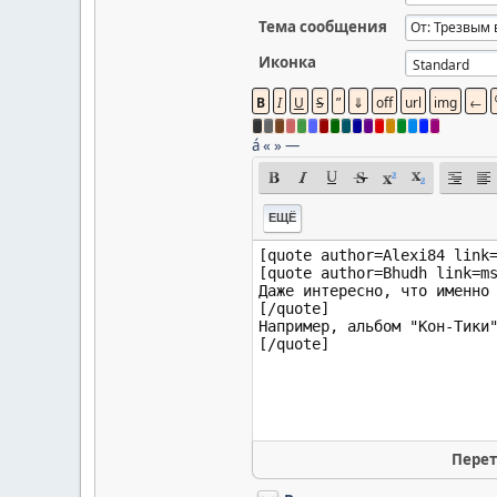
Тема сообщения
Иконка
á
«
»
—
ЕЩЁ
Перет