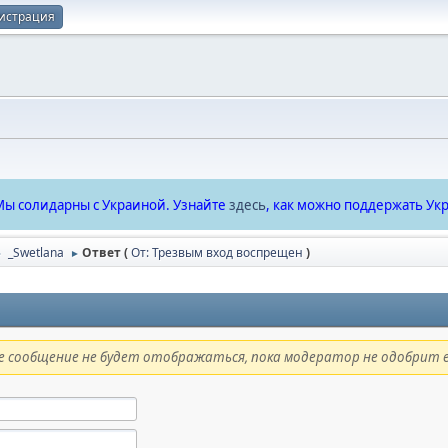
истрация
ы солидарны с Украиной. Узнайте
здесь
, как можно поддержать Укр
_Swetlana
Ответ (
От: Трезвым вход воспрещен
)
►
►
 сообщение не будет отображаться, пока модератор не одобрит е