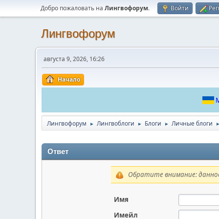
Добро пожаловать на
Лингвофорум
.
Войти
Рег
Лингвофорум
августа 9, 2026, 16:26
Начало
М
Лингвофорум
Лингвоблоги
Блоги
Личные блоги
►
►
►
Ответ
Обратите внимание: данное
Имя
Имейл