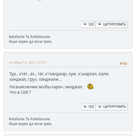
QQ
ЦИТИРОВАТЬ
Katalunia Ta Askatasuna
Иши керек да кеси эрек.
октября 14, 2015, 07:27
#46
Тур., ктат., аз., тат. к'/ханджар, кум. к'ынджал, калм.
ханджал, груз. ханджали...
На выяснении якобы карач. хинджал.
Что в СКЯ ?
QQ
ЦИТИРОВАТЬ
Katalunia Ta Askatasuna
Иши керек да кеси эрек.