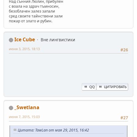
Над сънния Люлин, прибулен
с воала на здрач тъмносин,
безоблачен залез запали
сред своите тайнствени зали
пожар от злато и рубин.
Ice Cube
Вне лингвистики
июня 3, 2015, 18:13
#26
QQ
ЦИТИРОВАТЬ
_Swetlana
июня 7, 2015, 15:03
#27
Цитата: TawLan от мая 29, 2015, 16:42