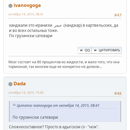
ivanovgoga
октября 14, 2015, 08:41
#47
ханджали это иранизм خنجر (ханджар) в картвельских, да
и во всех остальных тоже.
По грузински сатевари
QQ
ЦИТИРОВАТЬ
Мозг состоит на 80 процентов из жидкости, и мало того, что она
тормозная, так многим еще ее конкретно не долили...
Dada
октября 14, 2015, 15:00
#48
Цитата: ivanovgoga от октября 14, 2015, 08:41
По грузински сатевари
Сложносоставное? Просто в адыгском
сэ
- "нож".