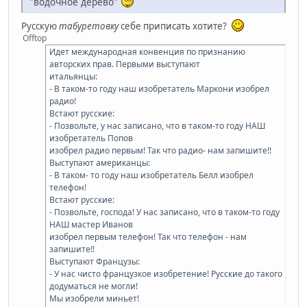
"водочное дерево"
Русскую
табуретовку
себе приписать хотите?
Offtop
Идет международная конвенция по признанию
авторских прав. Первыми выступают
итальянцы:
- В таком-то году наш изобретатель Маркони изобрел
радио!
Встают русские:
- Позвольте, у нас записано, что в таком-то году НАШ
изобретатель Попов
изобрел радио первым! Так что радио- нам запишите!!
Выступают американцы:
- В таком- то году наш изобретатель Белл изобрел
телефон!
Встают русские:
- Позвольте, господа! У нас записано, что в таком-то году
НАШ мастер Иванов
изобрел первым телефон! Так что телефон - нам
запишите!!
Выступают Французы:
- У нас чисто французкое изобретение! Русские до такого
додуматься не могли!
Мы изобрели миньет!