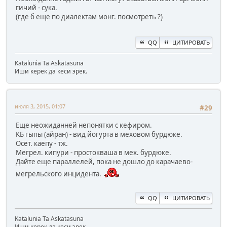
гичий - сука.
(где б еще по диалектам монг. посмотреть ?)
QQ
ЦИТИРОВАТЬ
Katalunia Ta Askatasuna
Иши керек да кеси эрек.
июля 3, 2015, 01:07
#29
Еще неожиданней непонятки с кефиром.
КБ гыпы (айран) - вид йогурта в меховом бурдюке.
Осет. каепу - тж.
Мегрел. кипури - простокваша в мех. бурдюке.
Дайте еще параллелей, пока не дошло до карачаево-
мегрельского инцидента.
QQ
ЦИТИРОВАТЬ
Katalunia Ta Askatasuna
Иши керек да кеси эрек.