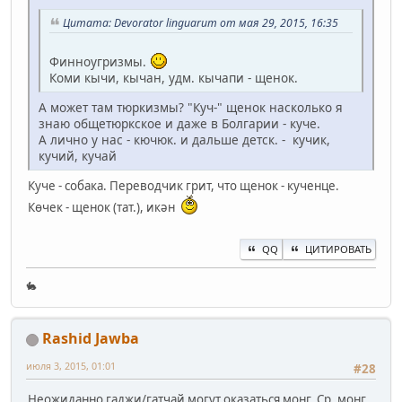
Цитата: Devorator linguarum от мая 29, 2015, 16:35
Финноугризмы.
Коми кычи, кычан, удм. кычапи - щенок.
А может там тюркизмы? "Куч-" щенок насколько я
знаю общетюркское и даже в Болгарии - куче.
А лично у нас - кючюк. и дальше детск. - кучик,
кучий, кучай
Куче - собака. Переводчик грит, что щенок - кученце.
Көчек - щенок (тат.), икән
QQ
ЦИТИРОВАТЬ
🐇
Rashid Jawba
июля 3, 2015, 01:01
#28
Неожиданно гаджи/гатчай могут оказаться монг. Ср. монг.