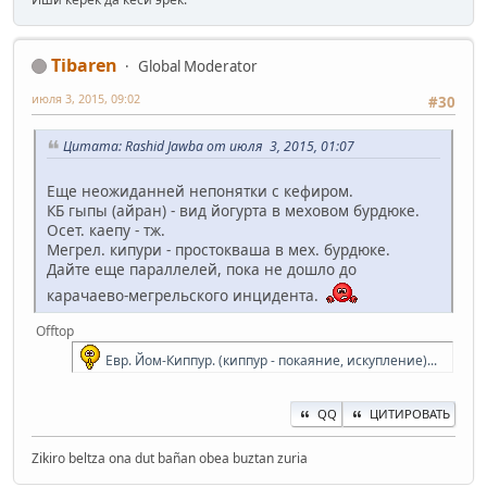
Tibaren
Global Moderator
июля 3, 2015, 09:02
#30
Цитата: Rashid Jawba от июля 3, 2015, 01:07
Еще неожиданней непонятки с кефиром.
КБ гыпы (айран) - вид йогурта в меховом бурдюке.
Осет. каепу - тж.
Мегрел. кипури - простокваша в мех. бурдюке.
Дайте еще параллелей, пока не дошло до
карачаево-мегрельского инцидента.
Offtop
Евр. Йом-Киппур. (киппур - покаяние, искупление)...
QQ
ЦИТИРОВАТЬ
Zikiro beltza ona dut bañan obea buztan zuria