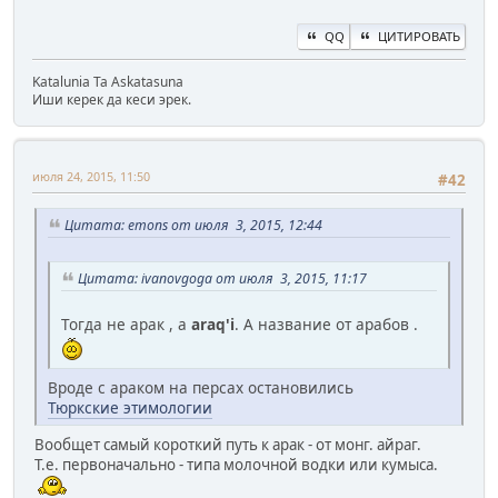
QQ
ЦИТИРОВАТЬ
Katalunia Ta Askatasuna
Иши керек да кеси эрек.
июля 24, 2015, 11:50
#42
Цитата: emons от июля 3, 2015, 12:44
Цитата: ivanovgoga от июля 3, 2015, 11:17
Тогда не арак , а
araq'i
. А название от арабов .
Вроде с араком на персах остановились
Тюркские этимологии
Вообщет самый короткий путь к арак - от монг. айраг.
Т.е. первоначально - типа молочной водки или кумыса.