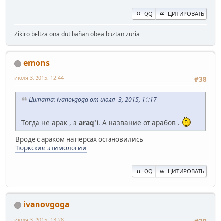
QQ
ЦИТИРОВАТЬ
Zikiro beltza ona dut bañan obea buztan zuria
emons
июля 3, 2015, 12:44
#38
Цитата: ivanovgoga от июля 3, 2015, 11:17
Тогда не арак , а
araq'i
. А название от арабов .
Вроде с араком на персах остановились
Тюркские этимологии
QQ
ЦИТИРОВАТЬ
ivanovgoga
июля 3, 2015, 13:28