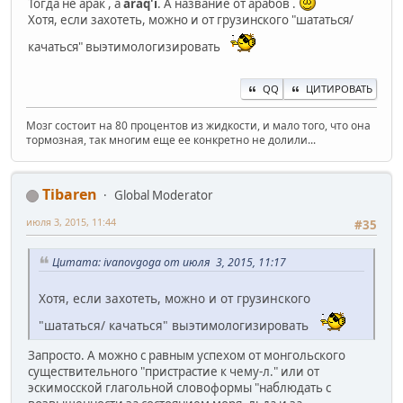
Тогда не арак , а
araq'i
. А название от арабов .
Хотя, если захотеть, можно и от грузинского "шататься/
качаться" выэтимологизировать
QQ
ЦИТИРОВАТЬ
Мозг состоит на 80 процентов из жидкости, и мало того, что она
тормозная, так многим еще ее конкретно не долили...
Tibaren
Global Moderator
июля 3, 2015, 11:44
#35
Цитата: ivanovgoga от июля 3, 2015, 11:17
Хотя, если захотеть, можно и от грузинского
"шататься/ качаться" выэтимологизировать
Запросто. А можно с равным успехом от монгольского
существительного "пристрастие к чему-л." или от
эскимосской глагольной словоформы "наблюдать с