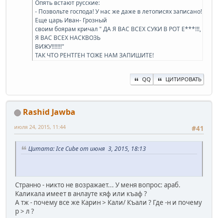
Опять встают русские:
- Позвольте господа! У нас же даже в летописях записано!
Еще царь Иван- Грозный
своим боярам кричал " ДА Я ВАС ВСЕХ СУКИ В РОТ Е***!!!,
Я ВАС ВСЕХ НАСКВОЗЬ
ВИЖУ!!!!!!!"
ТАК ЧТО РЕНТГЕН ТОЖЕ НАМ ЗАПИШИТЕ!
QQ
ЦИТИРОВАТЬ
Rashid Jawba
июля 24, 2015, 11:44
#41
Цитата: Ice Cube от июня 3, 2015, 18:13
Странно - никто не возражает... У меня вопрос: араб.
Каликала имеет в анлауте кяф или къаф ?
А тж - почему все же Карин > Кали/ Къали ? Где -н и почему
р > л ?