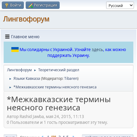
Войти
Регистрация
Лингвофорум
Главное меню
Мы солидарны с Украиной. Узнайте
здесь
, как можно
поддержать Украину.
Лингвофорум
Теоретический раздел
►
Языки Кавказа
(Модератор:
Tibaren
)
►
*Межкавказские термины неясного генезиса
►
*Межкавказские термины
неясного генезиса
Автор Rashid Jawba, мая 24, 2015, 11:13
0 Пользователи и 1 гость просматривают эту тему.