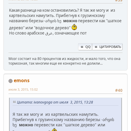
#39
Какая разница на ком остановились? Я так же могу и из
картвельских намутить. Прибегнув к грузинскому
названию березы -არყის ხე
можно
перевести как "шаткое
дерево" или "водочное дерево"
Но слово арабское ﻋﺮﻕ, означающее пот
QQ
ЦИТИРОВАТЬ
Мозг состоит на 80 процентов из жидкости, и мало того, что она
тормозная, так многим еще ее конкретно не долили...
emons
июля 3, 2015, 15:02
#40
Цитата: ivanovgoga от июля 3, 2015, 13:28
Я так же могу и из картвельских намутить.
Прибегнув к грузинскому названию березы -არყის
ხე
можно
перевести как "шаткое дерево" или