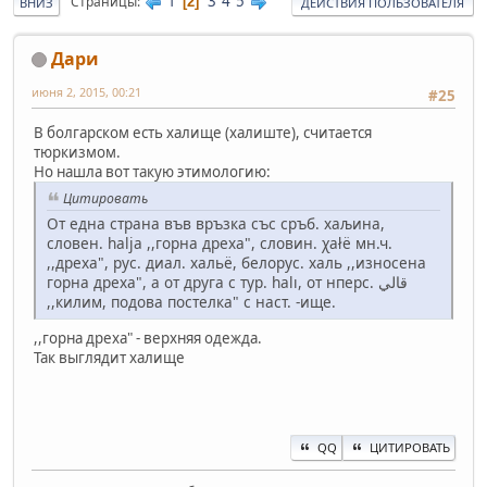
1
3
4
5
Страницы
2
ВНИЗ
ДЕЙСТВИЯ ПОЛЬЗОВАТЕЛЯ
Дари
июня 2, 2015, 00:21
#25
В болгарском есть халище (халиште), считается
тюркизмом.
Но нашла вот такую этимологию:
Цитировать
От една страна във връзка със сръб. хаљина,
словен. halja ,,горна дреха", словин. χałë мн.ч.
,,дреха", рус. диал. хальё, белорус. халь ,,износена
горна дреха", а от друга с тур. halı, от нперс. قالي
,,килим, подова постелка" с наст. -ище.
,,горна дреха" - верхняя одежда.
Так выглядит халище
QQ
ЦИТИРОВАТЬ