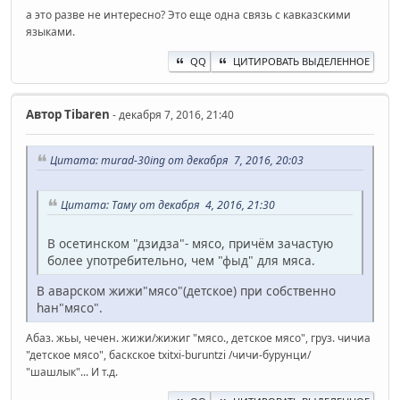
а это разве не интересно? Это еще одна связь с кавказскими
языками.
QQ
ЦИТИРОВАТЬ ВЫДЕЛЕННОЕ
Автор
Tibaren
- декабря 7, 2016, 21:40
Цитата: murad-30ing от декабря 7, 2016, 20:03
Цитата: Таму от декабря 4, 2016, 21:30
В осетинском "дзидза"- мясо, причём зачастую
более употребительно, чем "фыд" для мяса.
В аварском жижи"мясо"(детское) при собственно
hан"мясо".
Абаз. жьы, чечен. жижи/жижиг "мясо., детское мясо", груз. чичиа
"детское мясо", баскское txitxi-buruntzi /чичи-бурунци/
"шашлык"... И т.д.