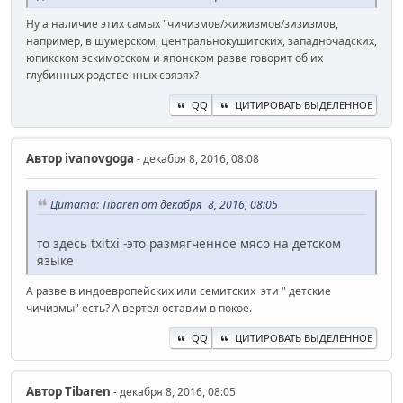
Ну а наличие этих самых "чичизмов/жижизмов/зизизмов,
например, в шумерском, центральнокушитских, западночадских,
юпикском эскимосском и японском разве говорит об их
глубинных родственных связях?
QQ
ЦИТИРОВАТЬ ВЫДЕЛЕННОЕ
Автор
ivanovgoga
- декабря 8, 2016, 08:08
Цитата: Tibaren от декабря 8, 2016, 08:05
то здесь txitxi -это размягченное мясо на детском
языке
А разве в индоевропейских или семитских эти " детские
чичизмы" есть? А вертел оставим в покое.
QQ
ЦИТИРОВАТЬ ВЫДЕЛЕННОЕ
Автор
Tibaren
- декабря 8, 2016, 08:05