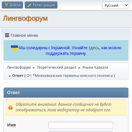
Войти
Регистрация
Лингвофорум
Главное меню
Мы солидарны с Украиной. Узнайте
здесь
, как можно
поддержать Украину.
Лингвофорум
Теоретический раздел
Языки Кавказа
►
►
Ответ (
От: *Межкавказские термины неясного генезиса
)
►
Ответ
Обратите внимание: данное сообщение не будет
отображаться, пока модератор не одобрит его.
Имя