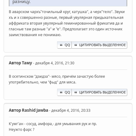
разницу.
В аварском чархъ"точильный круг, катушка", а черх"тело". Звуки
хъ и х совершенно разные, первый увулярная придыхательная
аффриката вторая увулярный геминированный фрикатив да и
гласные там разные "а" и "е". Предполагает это один источник
заимствования не понимаю.
QQ
ЦИТИРОВАТЬ ВЫДЕЛЕННОЕ
Автор
Таму
- декабря 4, 2016, 21:30
В осетинском "дзидза"- мясо, причём зачастую более
употребительно, чем "фыд" для мяса.
QQ
ЦИТИРОВАТЬ ВЫДЕЛЕННОЕ
Автор
Rashid Jawba
- декабря 4, 2016, 20:33
К'умг'ан - сосуд, амфора,- для умывания рук и пр.
Неужто фарс ?