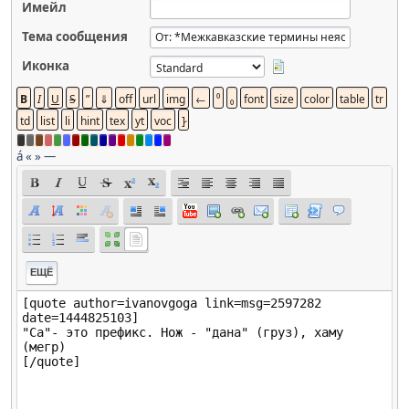
Имейл
Тема сообщения
Иконка
á
«
»
—
ЕЩЁ