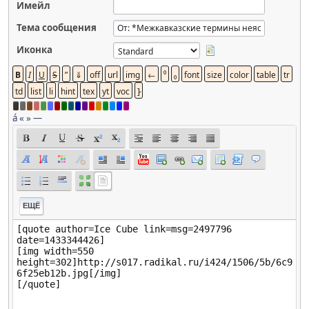
Имейл
Тема сообщения
Иконка
á
«
»
—
ЕЩЁ