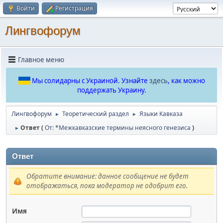
Войти
Регистрация
Лингвофорум
Главное меню
Мы солидарны с Украиной. Узнайте
здесь
, как можно
поддержать Украину.
Лингвофорум
Теоретический раздел
Языки Кавказа
►
►
Ответ (
От: *Межкавказские термины неясного генезиса
)
►
Ответ
Обратите внимание: данное сообщение не будет
отображаться, пока модератор не одобрит его.
Имя