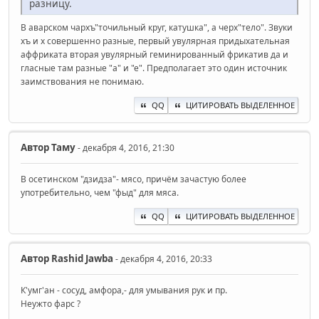
разницу.
В аварском чархъ"точильный круг, катушка", а черх"тело". Звуки
хъ и х совершенно разные, первый увулярная придыхательная
аффриката вторая увулярный геминированный фрикатив да и
гласные там разные "а" и "е". Предполагает это один источник
заимствования не понимаю.
QQ
ЦИТИРОВАТЬ ВЫДЕЛЕННОЕ
Автор
Таму
- декабря 4, 2016, 21:30
В осетинском "дзидза"- мясо, причём зачастую более
употребительно, чем "фыд" для мяса.
QQ
ЦИТИРОВАТЬ ВЫДЕЛЕННОЕ
Автор
Rashid Jawba
- декабря 4, 2016, 20:33
К'умг'ан - сосуд, амфора,- для умывания рук и пр.
Неужто фарс ?