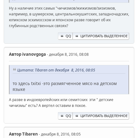
Ну а наличие этих самых "чичизмов/жижизмов/зизизмов,
например, в шумерском, центральнокушитских, западночадских,
юпикском эскимосском и японском разве говорит об их
глубинных родственных связях?
QQ
ЦИТИРОВАТЬ ВЫДЕЛЕННОЕ
Автор
ivanovgoga
- декабря 8, 2016, 08:08
Цитата: Tibaren от декабря 8, 2016, 08:05
то здесь txitxi -это размягченное мясо на детском
языке
А разве в индоевропейских или семитских эти " детские
чичизмы" есть? А вертел оставим в покое.
QQ
ЦИТИРОВАТЬ ВЫДЕЛЕННОЕ
Автор
Tibaren
- декабря 8, 2016, 08:05