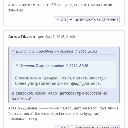
а это разве не интересно? Это еще одна связь с кавказскими
языками.
QQ
ЦИТИРОВАТЬ ВЫДЕЛЕННОЕ
Автор
Tibaren
- декабря 7, 2016, 21:40
Цитата: murad-30ing от декабря 7, 2016, 20:03
Цитата: Таму от декабря 4, 2016, 21:30
В осетинском "дзидза"- мясо, причём зачастую
более употребительно, чем "фыд" для мяса.
В аварском жижи"мясо"(детское) при собственно
hан"мясо".
Абаз. жьы, чечен. жижи/жижиг "мясо., детское мясо", груз. чичиа
"детское мясо", баскское txitxi-buruntzi /чичи-бурунци/
"шашлык"... И т.д.