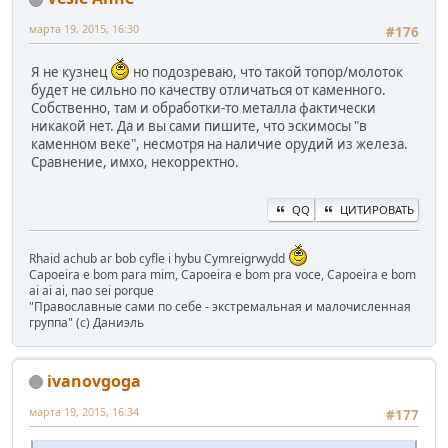
марта 19, 2015, 16:30
#176
Я не кузнец
но подозреваю, что такой топор/молоток
будет не сильно по качеству отличаться от каменного.
Собственно, там и обработки-то металла фактически
никакой нет. Да и вы сами пишите, что эскимосы "в
каменном веке", несмотря на наличие орудий из железа.
Сравнение, имхо, некорректно.
QQ
ЦИТИРОВАТЬ
Rhaid achub ar bob cyfle i hybu Cymreigrwydd
Capoeira e bom para mim, Capoeira e bom pra voce, Capoeira e bom
ai ai ai, nao sei porque
"Православные сами по себе - экстремальная и малочисленная
группа" (с) Даниэль
ivanovgoga
марта 19, 2015, 16:34
#177