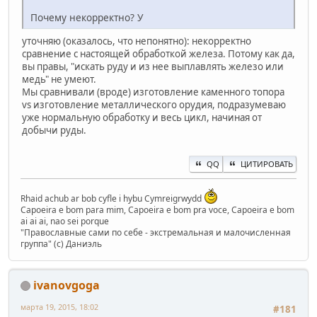
Почему некорректно? У
уточняю (оказалось, что непонятно): некорректно
сравнение с настоящей обработкой железа. Потому как да,
вы правы, "искать руду и из нее выплавлять железо или
медь" не умеют.
Мы сравнивали (вроде) изготовление каменного топора
vs изготовление металлического орудия, подразумеваю
уже нормальную обработку и весь цикл, начиная от
добычи руды.
QQ
ЦИТИРОВАТЬ
Rhaid achub ar bob cyfle i hybu Cymreigrwydd
Capoeira e bom para mim, Capoeira e bom pra voce, Capoeira e bom
ai ai ai, nao sei porque
"Православные сами по себе - экстремальная и малочисленная
группа" (с) Даниэль
ivanovgoga
марта 19, 2015, 18:02
#181