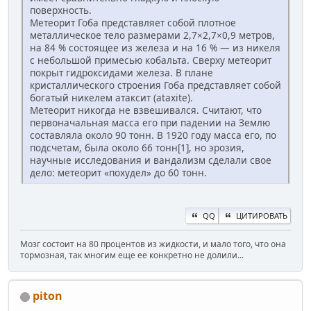
поверхность.
Метеорит Гоба представляет собой плотное
металлическое тело размерами 2,7×2,7×0,9 метров,
на 84 % состоящее из железа и на 16 % — из никеля
с небольшой примесью кобальта. Сверху метеорит
покрыт гидроксидами железа. В плане
кристаллического строения Гоба представляет собой
богатый никелем атаксит (ataxite).
Метеорит никогда не взвешивался. Считают, что
первоначальная масса его при падении на Землю
составляла около 90 тонн. В 1920 году масса его, по
подсчетам, была около 66 тонн[1], но эрозия,
научные исследования и вандализм сделали свое
дело: метеорит «похудел» до 60 тонн.
QQ
ЦИТИРОВАТЬ
Мозг состоит на 80 процентов из жидкости, и мало того, что она
тормозная, так многим еще ее конкретно не долили...
piton