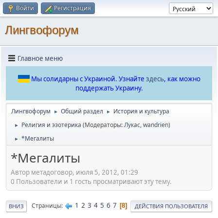
Войти
Регистрация
Лингвофорум
Главное меню
Мы солидарны с Украиной. Узнайте
здесь
, как можно
поддержать Украину.
Лингвофорум
Общий раздел
История и культура
►
►
Религия и эзотерика
(Модераторы:
Лукас
,
wandrien
)
►
*Мегалиты
►
*Мегалиты
Автор метадоговор, июля 5, 2012, 01:29
0 Пользователи и 1 гость просматривают эту тему.
1
2
3
4
5
6
7
Страницы
8
ВНИЗ
ДЕЙСТВИЯ ПОЛЬЗОВАТЕЛЯ