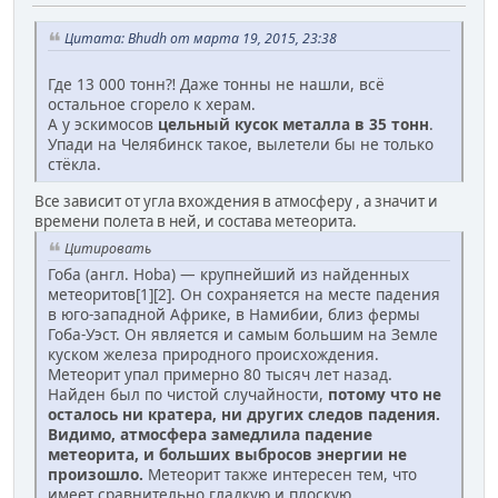
Цитата: Bhudh от марта 19, 2015, 23:38
Где 13 000 тонн⁈ Даже тонны не нашли, всё
остальное сгорело к херам.
А у эскимосов
цельный кусок металла в 35 тонн
.
Упади на Челябинск такое, вылетели бы не только
стёкла.
Все зависит от угла вхождения в атмосферу , а значит и
времени полета в ней, и состава метеорита.
Цитировать
Гоба (англ. Hoba) — крупнейший из найденных
метеоритов[1][2]. Он сохраняется на месте падения
в юго-западной Африке, в Намибии, близ фермы
Гоба-Уэст. Он является и самым большим на Земле
куском железа природного происхождения.
Метеорит упал примерно 80 тысяч лет назад.
Найден был по чистой случайности,
потому что не
осталось ни кратера, ни других следов падения.
Видимо, атмосфера замедлила падение
метеорита, и больших выбросов энергии не
произошло.
Метеорит также интересен тем, что
имеет сравнительно гладкую и плоскую