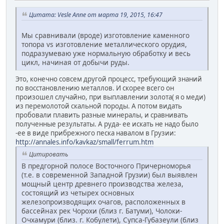
Цитата: Vesle Anne от марта 19, 2015, 16:47
Мы сравнивали (вроде) изготовление каменного
топора vs изготовление металлического орудия,
подразумеваю уже нормальную обработку и весь
цикл, начиная от добычи руды.
Это, конечно совсем другой процесс, требующий знаний
по восстановлению металлов. И скорее всего он
произошел случайно, при выплавлении золота( я о меди)
из перемолотой скальной породы. А потом видать
пробовали плавить разные минералы, и сравнивать
полученные результаты. А руда- ее искать не надо было
-ее в виде прибрежного песка навалом в Грузии:
http://annales.info/kavkaz/small/ferrum.htm
Цитировать
В предгорной полосе Восточного Причерноморья
(т.е. в современной Западной Грузии) был выявлен
мощный центр древнего производства железа,
состоящий из четырех основных
железопроизводящих очагов, расположенных в
бассейнах рек Чорохи (близ г. Батуми), Чолоки-
Очхамури (близ. г. Кобулети), Супса-Губазеули (близ