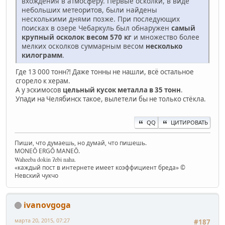
вхождения в атмосферу. Первые осколки, в виде
небольших метеоритов, были найдены
несколькими днями позже. При последующих
поисках в озере Чебаркуль был обнаружен
самый
крупный осколок весом 570 кг
и множество более
мелких осколков суммарным весом
несколько
килограмм
.
Где 13 000 тонн⁈ Даже тонны не нашли, всё остальное
сгорело к херам.
А у эскимосов
цельный кусок металла в 35 тонн
.
Упади на Челябинск такое, вылетели бы не только стёкла.
QQ
ЦИТИРОВАТЬ
Пиши, что думаешь, но думай, что пишешь.
MONEŌ ERGŌ MANEŌ.
Waheeba dokin ʔebi naha.
«каждый пост в интернете имеет коэффициент бреда» ©
Невский чукчо
ivanovgoga
марта 20, 2015, 07:27
#187