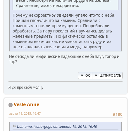
веке", несмотря на наличие орудий из железа.
Сравнение, имхо, некорректно.
Почему некорректно? Увидели -упало что-то с неба.
Пришли глянули-что за камень. Сравнили с
каменным- поняли преимущество. Попробовали
обработать. За пару поколений научились делать
железные предметы. Но фактически остались в
каменном веке-так как не умеют искать руду и из
нее выплавлять железо или медь, например.
Не отсюда ли мифические падающие с неба плуг, топор и
т.д.?
QQ
ЦИТИРОВАТЬ
Я уж про себя молчу
Vesle Anne
марта 19, 2015, 16:47
#180
Цитата: ivanovgoga от марта 19, 2015, 16:40