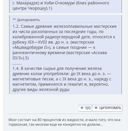
г. Махарадзе) и Хоби-Очхомури (близ районного
центра Чхороцку).1)
Цитировать
1.2. Самые древние железоплавильные мастерские
из числа раскопанных за последние годы, по
калиброванной радиоуглеродной дате, относятся к
рубежу XIX—XVIII вв. до н. э. (мастерская
«Мшвидобаури II»), а самые поздние — к
раннеантичному времени (мастерская «Аскава
III/3»).5)
........
1.4. В качестве сырья для получения железа
древние колхи употребляли: до IX века до н. э. —
магнетитовые пески, а с IX века до н. э., наряду с
магнетитом, применялся и гематит и, вероятно,
другие виды железной руды
QQ
ЦИТИРОВАТЬ
Мозг состоит на 80 процентов из жидкости, и мало того, что она
тормозная, так многим еще ее конкретно не долили...