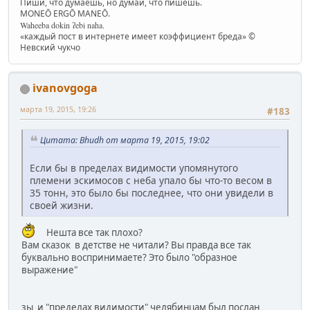
Пиши, что думаешь, но думай, что пишешь.
MONEŌ ERGŌ MANEŌ.
Waheeba dokin ʔebi naha.
«каждый пост в интернете имеет коэффициент бреда» ©
Невский чукчо
ivanovgoga
марта 19, 2015, 19:26
#183
Цитата: Bhudh от марта 19, 2015, 19:02
Если бы в пределах видимости упомянутого
племени эскимосов с неба упало бы что-то весом в
35 тонн, это было бы последнее, что они увидели в
своей жизни.
Нешта все так плохо?
Вам сказок в детстве не читали? Вы правда все так
буквально воспринимаете? Это было "образное
выражение"
зы и "пределах видимости" челябинцам был послан