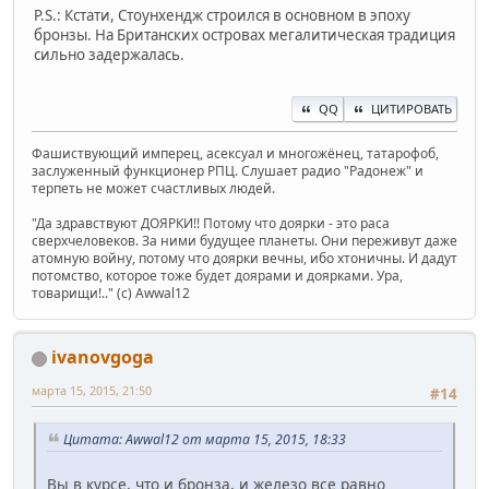
P.S.: Кстати, Стоунхендж строился в основном в эпоху
бронзы. На Британских островах мегалитическая традиция
сильно задержалась.
QQ
ЦИТИРОВАТЬ
Фашиствующий имперец, асексуал и многожёнец, татарофоб,
заслуженный функционер РПЦ. Слушает радио "Радонеж" и
терпеть не может счастливых людей.
"Да здравствуют ДОЯРКИ!! Потому что доярки - это раса
сверхчеловеков. За ними будущее планеты. Они переживут даже
атомную войну, потому что доярки вечны, ибо хтоничны. И дадут
потомство, которое тоже будет доярами и доярками. Ура,
товарищи!.." (c) Awwal12
ivanovgoga
марта 15, 2015, 21:50
#14
Цитата: Awwal12 от марта 15, 2015, 18:33
Вы в курсе, что и бронза, и железо все равно