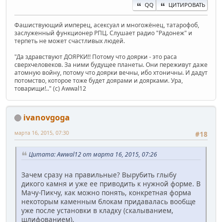
QQ
ЦИТИРОВАТЬ
Фашиствующий имперец, асексуал и многожёнец, татарофоб,
заслуженный функционер РПЦ. Слушает радио "Радонеж" и
терпеть не может счастливых людей.
"Да здравствуют ДОЯРКИ!! Потому что доярки - это раса
сверхчеловеков. За ними будущее планеты. Они переживут даже
атомную войну, потому что доярки вечны, ибо хтоничны. И дадут
потомство, которое тоже будет доярами и доярками. Ура,
товарищи!.." (c) Awwal12
ivanovgoga
марта 16, 2015, 07:30
#18
Цитата: Awwal12 от марта 16, 2015, 07:26
Зачем сразу на правильные? Вырубить глыбу
дикого камня и уже ее приводить к нужной форме. В
Мачу-Пикчу, как можно понять, конкретная форма
некоторым каменным блокам придавалась вообще
уже после установки в кладку (скалыванием,
шлифованием).