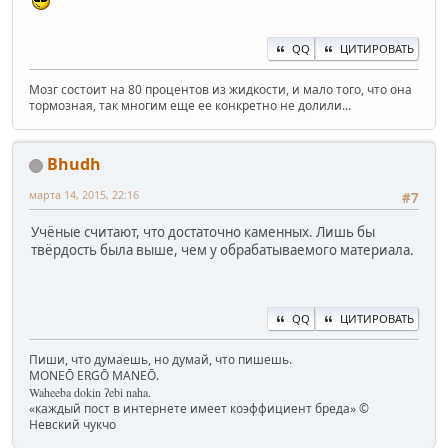
QQ
ЦИТИРОВАТЬ
Мозг состоит на 80 процентов из жидкости, и мало того, что она
тормозная, так многим еще ее конкретно не долили...
Bhudh
марта 14, 2015, 22:16
#7
Учёные считают, что достаточно каменных. Лишь бы
твёрдость была выше, чем у обрабатываемого материала.
QQ
ЦИТИРОВАТЬ
Пиши, что думаешь, но думай, что пишешь.
MONEŌ ERGŌ MANEŌ.
Waheeba dokin ʔebi naha.
«каждый пост в интернете имеет коэффициент бреда» ©
Невский чукчо