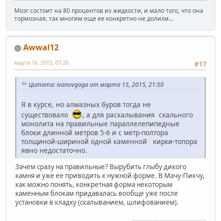
Мозг состоит на 80 процентов из жидкости, и мало того, что она
тормозная, так многим еще ее конкретно не долили...
Awwal12
марта 16, 2015, 07:26
#17
Цитата: ivanovgoga от марта 15, 2015, 21:50
Я в курсе, но алмазных буров тогда не
существовало
, а для раскалывания скального
монолита на правильные параллелепипедные
блоки длинной метров 5-6 и с метр-полтора
толщиной-шириной одной каменной кирки-топора
явно недостаточно.
Зачем сразу на правильные? Вырубить глыбу дикого
камня и уже ее приводить к нужной форме. В Мачу-Пикчу,
как можно понять, конкретная форма некоторым
каменным блокам придавалась вообще уже после
установки в кладку (скалыванием, шлифованием).