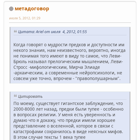
метадоговор
июля 5, 2012, 01:29
Цитата: Ariel от июля 4, 2012, 01:55
Когда говорят о мудрости предков и доступности им
некого знания, нам неизвестного, вероятно, иногда
не понимая того имеют в виду то самое, что Леви-
Брюль называл прелогическим мышлением, Леви-
Стросс -мифологическим, Мирча Элиаде
-архаическим, а современные нейропсихологи, не
совсем уже точно, впрочем - "правополушарным".
Цитировать
По моему, существует гигантское заблуждение, что
2000-8000 лет назад, предки были тупее - особенно
в вопросах религии. У меня есть уверенность и
думаю что я докажу, что предки имели хорошее
представление о вселенной, которое в связи с
катастрофами сохранилось в виде неясных мифов.
В этом случае тексты 1 века тупее