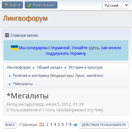
Войти
Регистрация
Лингвофорум
Главное меню
Мы солидарны с Украиной. Узнайте
здесь
, как можно
поддержать Украину.
Лингвофорум
Общий раздел
История и культура
►
►
Религия и эзотерика
(Модераторы:
Лукас
,
wandrien
)
►
*Мегалиты
►
*Мегалиты
Автор метадоговор, июля 5, 2012, 01:29
0 Пользователи и 1 гость просматривают эту тему.
2
3
4
5
6
7
8
Страницы
1
ВНИЗ
ДЕЙСТВИЯ ПОЛЬЗОВАТЕЛЯ