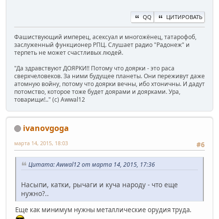
QQ
ЦИТИРОВАТЬ
Фашиствующий имперец, асексуал и многожёнец, татарофоб,
заслуженный функционер РПЦ. Слушает радио "Радонеж" и
терпеть не может счастливых людей.
"Да здравствуют ДОЯРКИ!! Потому что доярки - это раса
сверхчеловеков. За ними будущее планеты. Они переживут даже
атомную войну, потому что доярки вечны, ибо хтоничны. И дадут
потомство, которое тоже будет доярами и доярками. Ура,
товарищи!.." (c) Awwal12
ivanovgoga
марта 14, 2015, 18:03
#6
Цитата: Awwal12 от марта 14, 2015, 17:36
Насыпи, катки, рычаги и куча народу - что еще
нужно?..
Еще как минимум нужны металлические орудия труда.