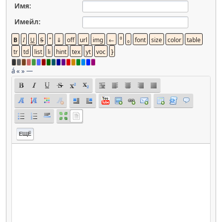
Имя:
Имейл:
á
«
»
—
ЕЩЁ