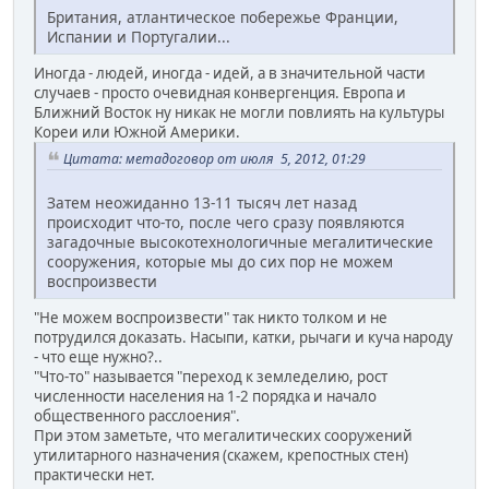
Британия, атлантическое побережье Франции,
Испании и Португалии...
Иногда - людей, иногда - идей, а в значительной части
случаев - просто очевидная конвергенция. Европа и
Ближний Восток ну никак не могли повлиять на культуры
Кореи или Южной Америки.
Цитата: метадоговор от июля 5, 2012, 01:29
Затем неожиданно 13-11 тысяч лет назад
происходит что-то, после чего сразу появляются
загадочные высокотехнологичные мегалитические
сооружения, которые мы до сих пор не можем
воспроизвести
"Не можем воспроизвести" так никто толком и не
потрудился доказать. Насыпи, катки, рычаги и куча народу
- что еще нужно?..
"Что-то" называется "переход к земледелию, рост
численности населения на 1-2 порядка и начало
общественного расслоения".
При этом заметьте, что мегалитических сооружений
утилитарного назначения (скажем, крепостных стен)
практически нет.