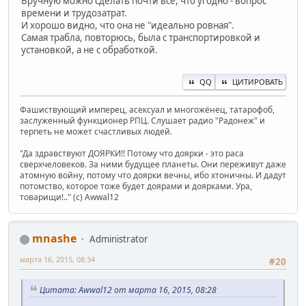
Вручную можно сделать почти все, что угодно - вопрос
времени и трудозатрат.
И хорошо видно, что она не "идеально ровная".
Самая трабла, повторюсь, была с транспортировкой и
установкой, а не с обработкой.
QQ
ЦИТИРОВАТЬ
Фашиствующий имперец, асексуал и многожёнец, татарофоб,
заслуженный функционер РПЦ. Слушает радио "Радонеж" и
терпеть не может счастливых людей.
"Да здравствуют ДОЯРКИ!! Потому что доярки - это раса
сверхчеловеков. За ними будущее планеты. Они переживут даже
атомную войну, потому что доярки вечны, ибо хтоничны. И дадут
потомство, которое тоже будет доярами и доярками. Ура,
товарищи!.." (c) Awwal12
mnashe
Administrator
марта 16, 2015, 08:34
#20
Цитата: Awwal12 от марта 16, 2015, 08:28