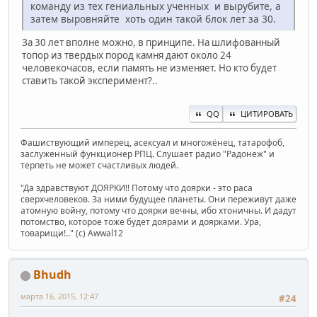
команду из тех гениальных ученных и вырубите, а
затем выровняйте хоть один такой блок лет за 30.
За 30 лет вполне можно, в принципе. На шлифованный
топор из твердых пород камня дают около 24
человекочасов, если память не изменяет. Но кто будет
ставить такой эксперимент?..
QQ
ЦИТИРОВАТЬ
Фашиствующий имперец, асексуал и многожёнец, татарофоб,
заслуженный функционер РПЦ. Слушает радио "Радонеж" и
терпеть не может счастливых людей.
"Да здравствуют ДОЯРКИ!! Потому что доярки - это раса
сверхчеловеков. За ними будущее планеты. Они переживут даже
атомную войну, потому что доярки вечны, ибо хтоничны. И дадут
потомство, которое тоже будет доярами и доярками. Ура,
товарищи!.." (c) Awwal12
Bhudh
марта 16, 2015, 12:47
#24