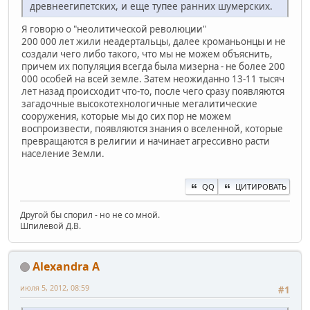
древнеегипетских, и еще тупее ранних шумерских.
Я говорю о "неолитической революции"
200 000 лет жили неадертальцы, далее кроманьонцы и не
создали чего либо такого, что мы не можем объяснить,
причем их популяция всегда была мизерна - не более 200
000 особей на всей земле. Затем неожиданно 13-11 тысяч
лет назад происходит что-то, после чего сразу появляются
загадочные высокотехнологичные мегалитические
сооружения, которые мы до сих пор не можем
воспроизвести, появляются знания о вселенной, которые
превращаются в религии и начинает агрессивно расти
население Земли.
QQ
ЦИТИРОВАТЬ
Другой бы спорил - но не со мной.
Шпилевой Д.В.
Alexandra A
июля 5, 2012, 08:59
#1