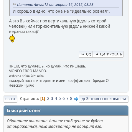
Цитата: Awwal12 от марта 16, 2015, 08:28
И хорошо видно, что она не "идеально ровная".
А это Вы сейчас про вертикальную (вдоль которой
человек) или горизонтальную (вдоль нижней какой
верхняя такая)?
QQ
ЦИТИРОВАТЬ
Пиши, что думаешь, но думай, что пишешь.
MONEŌ ERGŌ MANEŌ.
Waheeba dokin ʔebi naha.
«каждый пост в интернете имеет коэффициент бреда» ©
Невский чукчо
2
3
4
5
6
7
8
Страницы
1
ВВЕРХ
ДЕЙСТВИЯ ПОЛЬЗОВАТЕЛЯ
Быстрый ответ
Обратите внимание: данное сообщение не будет
отображаться, пока модератор не одобрит его.