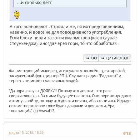
...и сколько лет?
А кого волновало?.. Строили же, по их представлениям,
навечно, и вовсе не для повседневного употребления.
Если блоки перли за сотни километров (как в случае
Стоунхенджа), иногда через горы, то что обработка?..
QQ
ЦИТИРОВАТЬ
Фашиствующий имперец, асексуал и многожёнец, татарофоб,
заслуженный функционер РПЦ. Слушает радио "Радонеж" и
терпеть не может счастливых людей.
"Да здравствуют ДОЯРКИ!! Потому что доярки - это раса
сверхчеловеков. За ними будущее планеты. Они переживут даже
атомную войну, потому что доярки вечны, ибо хтоничны. И дадут
потомство, которое тоже будет доярами и доярками. Ура,
товарищи!.." (c) Awwal12
марта 15, 2015, 18:39
#13