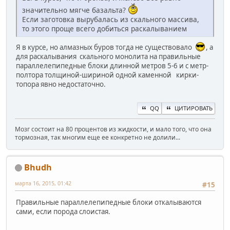
значительно мягче базальта?
Если заготовка вырубалась из скального массива,
то этого проще всего добиться раскалыванием
Я в курсе, но алмазных буров тогда не существовало
, а
для раскалывания скального монолита на правильные
параллелепипедные блоки длинной метров 5-6 и с метр-
полтора толщиной-шириной одной каменной кирки-
топора явно недостаточно.
QQ
ЦИТИРОВАТЬ
Мозг состоит на 80 процентов из жидкости, и мало того, что она
тормозная, так многим еще ее конкретно не долили...
Bhudh
марта 16, 2015, 01:42
#15
Правильные параллелепипедные блоки откалываются
сами, если порода слоистая.