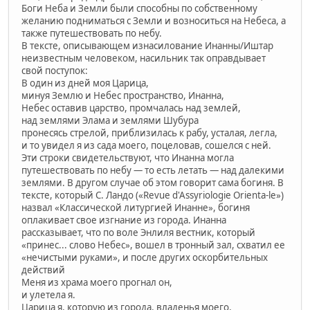
Боги Неба и Земли были способны по собственному
желанию подниматься с Земли и возноситься на Небеса, а
также путешествовать по небу.
В тексте, описывающем изнасилование Инанны/Иштар
неизвестным человеком, насильник так оправдывает
свой поступок:
В один из дней моя Царица,
минуя Землю и Небес пространство, Инанна,
Небес оставив царство, промчалась над землей,
над землями Элама и землями Шубура
пронесясь стрелой, приблизилась к рабу, усталая, легла,
и то увидел я из сада моего, поцеловав, сошелся с ней.
Эти строки свидетельствуют, что Инанна могла
путешествовать по небу — то есть летать — над далекими
землями. В другом случае об этом говорит сама богиня. В
тексте, который С. Ландо («Revue d'Assyriologie Orienta-le»)
назвал «Классической литургией Инанне», богиня
оплакивает свое изгнание из города. Инанна
рассказывает, что по воле Энлиля вестник, который
«принес... слово Небес», вошел в тронный зал, схватил ее
«нечистыми руками», и после других оскорбительных
действий
Меня из храма моего прогнал он,
и улетела я.
Царица я, которую из города, владенья моего,