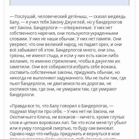
— Послушай, человеческий детёныш, — сказал медведь
Балу, — я учил тебя Закону Джунглей, но у бандерлогов
нет Закона. Бандерлоги — отверженные. У них нет
собственного наречия, они пользуются украденными
словами. У них не наши обычаи. У них нет памяти. Они
уверяют, что они великий народ, но падает орех, и они
всё забывают об этом. Бандерлогов много, они злы,
грязны, не имеют стыда, и если у них есть какое-либо
желание, то именно стремление, чтобы в джунглях их
заметили. Они всё собираются избрать себе вожака,
составить собственные законы, придумать обычаи, но
никогда не выполняют задуманного. Мы не пьём там, где
пьют бандерлоги, не двигаемся по их дорогам, не
охотимся там, где они, не умираем там, где умирают
бандерлоги.
«Правда все то, что Балу говорил о Бандерлогах, —
подумал Маугли про себя. -- У них нет ни Закона, ни
Охотничьего Клича, ни вожаков -- ничего, кроме глупых
слов и цепких воровских лап. Так что если меня тут убьют
или я умру голодной смертью, то буду сам виноват.
Однако надо что-нибудь придумать и вернуться в мои