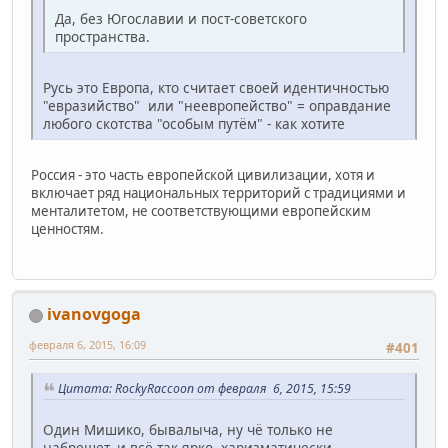
Да, без Югославии и пост-советского
пространства.
Русь это Европа, кто считает своей идентичностью
"евразийство" или "неевропейство" = оправдание
любого скотства "особым путём" - как хотите
Россия - это часть европейской цивилизации, хотя и
включает ряд национальных территорий с традициями и
менталитетом, не соответствующими европейским
ценностям.
ivanovgoga
февраля 6, 2015, 16:09
#401
Цитата: RockyRaccoon от февраля 6, 2015, 15:59
Один Мишико, бывалыча, ну чё только не
набрешет, и всё так ярко, харизматически...