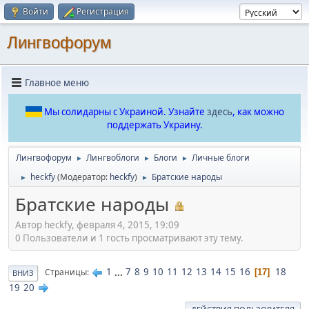
Войти
Регистрация
Лингвофорум
Главное меню
Мы солидарны с Украиной. Узнайте
здесь
, как можно
поддержать Украину.
Лингвофорум
Лингвоблоги
Блоги
Личные блоги
►
►
►
heckfy
(Модератор:
heckfy
)
Братские народы
►
►
Братские народы
Автор heckfy, февраля 4, 2015, 19:09
0 Пользователи и 1 гость просматривают эту тему.
1
...
7
8
9
10
11
12
13
14
15
16
18
Страницы
17
ВНИЗ
19
20