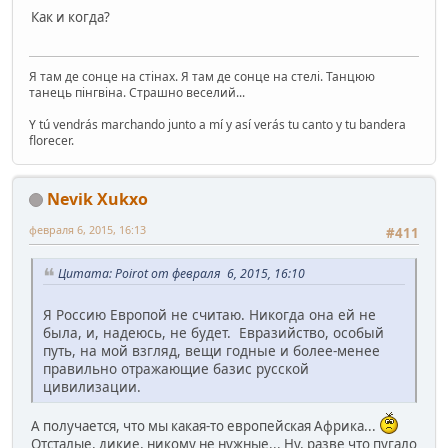
Как и когда?
Я там де сонце на стінах. Я там де сонце на стелі. Танцюю
танець пінгвіна. Страшно веселий...
Y tú vendrás marchando junto a mí y así verás tu canto y tu bandera
florecer.
Nevik Xukxo
февраля 6, 2015, 16:13
#411
Цитата: Poirot от февраля 6, 2015, 16:10
Я Россию Европой не считаю. Никогда она ей не
была, и, надеюсь, не будет. Евразийство, особый
путь, на мой взгляд, вещи годные и более-менее
правильно отражающие базис русской
цивилизации.
А получается, что мы какая-то европейская Африка...
Отсталые, дикие, никому не нужные... Ну, разве что пугало