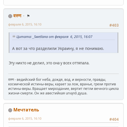
वरुण
⚑
февраля 6, 2015, 16:10
#403
Цитата: _Swetlana от февраля 6, 2015, 16:07
А вот за что разделили Украину, я не понимаю.
Эту никто не делил, это она у всех оттяпала.
वरुण - ведийский бог неба, дождя, вод, и верности, правды,
космической истины-веры, карает за лож, вранье, грехи против
истины-веры. Вращает мироздание, вертит петли вечного цикла
жизни-смерти. Он же авестийкая urvąnō душа.
Мечтатель
февраля 6, 2015, 16:10
#404