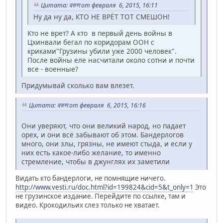
Цитата: वरुण от февраля 6, 2015, 16:11
Ну да ну да, КТО НЕ ВРЁТ ТОТ СМЕШОН!
Кто не врет? А кто в первый день войны в
Цхинвали бегал по коридорам ООН с
криками"Грузины убили уже 2000 человек".
После войны еле насчитали около сотни и почти
все - военные?
Придумывай сколько вам влезет.
Цитата: वरुण от февраля 6, 2015, 16:16
Они уверяют, что они великий народ, но падает
орех, и они всё забывают об этом. Бандерлогов
много, они злы, грязны, не имеют стыда, и если у
них есть какое-либо желание, то именно
стремление, чтобы в джунглях их заметили
Видать кто бандерлоги, не помнящие ничего.
http://www.vesti.ru/doc.html?id=199824&cid=5&t_only=1
Это
не грузинское издание. Перейдите по ссылке, там и
видео. Крокодильих слез только не хватает.