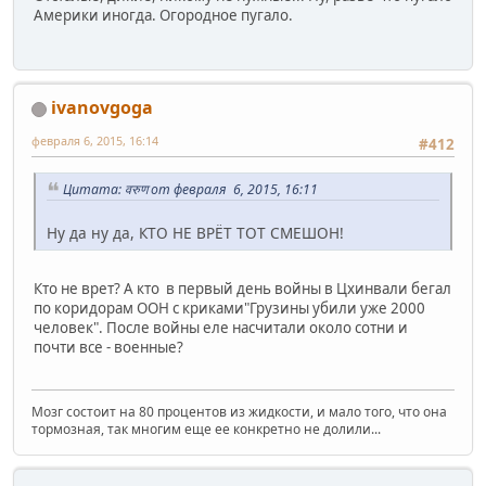
Америки иногда. Огородное пугало.
ivanovgoga
февраля 6, 2015, 16:14
#412
Цитата: वरुण от февраля 6, 2015, 16:11
Ну да ну да, КТО НЕ ВРЁТ ТОТ СМЕШОН!
Кто не врет? А кто в первый день войны в Цхинвали бегал
по коридорам ООН с криками"Грузины убили уже 2000
человек". После войны еле насчитали около сотни и
почти все - военные?
Мозг состоит на 80 процентов из жидкости, и мало того, что она
тормозная, так многим еще ее конкретно не долили...