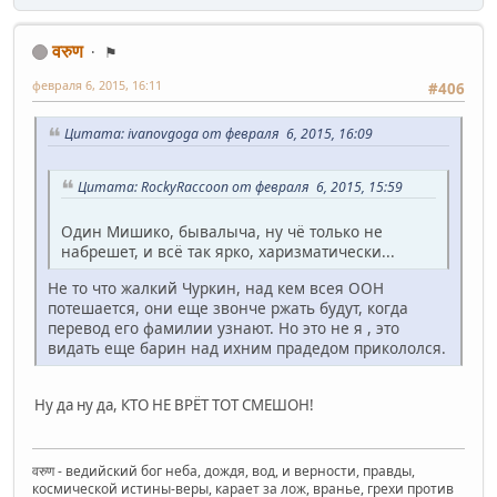
वरुण
⚑
февраля 6, 2015, 16:11
#406
Цитата: ivanovgoga от февраля 6, 2015, 16:09
Цитата: RockyRaccoon от февраля 6, 2015, 15:59
Один Мишико, бывалыча, ну чё только не
набрешет, и всё так ярко, харизматически...
Не то что жалкий Чуркин, над кем всея ООН
потешается, они еще звонче ржать будут, когда
перевод его фамилии узнают. Но это не я , это
видать еще барин над ихним прадедом прикололся.
Ну да ну да, КТО НЕ ВРЁТ ТОТ СМЕШОН!
वरुण - ведийский бог неба, дождя, вод, и верности, правды,
космической истины-веры, карает за лож, вранье, грехи против