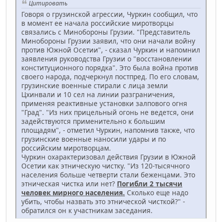
Цитировать
Говоря о грузинской агрессии, Чуркин сообщил, что
в момент ее начала российские миротворцы
связались с Минобороны Грузии. "Представитель
Минобороны Грузии заявил, что они начали войну
против Южной Осетии", - сказал Чуркин и напомнил
заявления руководства Грузии о "восстановлении
конституционного порядка". Это была война против
своего народа, подчеркнул постпред. По его словам,
грузинские военные стирали с лица земли
Цхинвали и 10 сел на линии разграничения,
применяя реактивные установки залпового огня
"Град". "Из них прицельный огонь не ведется, они
задействуются применительно к большим
площадям", - отметил Чуркин, напомнив также, что
грузинские военные наносили удары и по
российским миротворцам.
Чуркин охарактеризовал действия Грузии в Южной
Осетии как этническую чистку. "Из 120-тысячного
населения больше четверти стали беженцами. Это
этническая чистка или нет?
Погибли 2 тысячи
человек мирного населения.
Сколько еще надо
убить, чтобы назвать это этнической чисткой?" -
обратился он к участникам заседания.