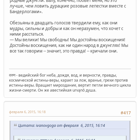
родные джунгли. Балу, конечно, побьёт меня, но это
лучше, чем ловить дурацкие розовые лепестки вместе с
Бандерлогами».
Обезьяны в двадцать голосов твердили ему, как они
мудры, сильны и добры и как он неразумен, что хочет с
ними расстаться.
— Мы велики! Мы свободны! Мы достойны восхищения!
Достойны восхищения, как ни один народ в джунглях! Мы
все так говорим -- значит, это правда! -- кричали они.
वरुण - ведийский бог неба, дождя, вод, и верности, правды,
космической истины-веры, карает за лож, вранье, грехи против
истины-веры. Вращает мироздание, вертит петли вечного цикла
жизни-смерти. Он же авестийкая urvąnō душа.
февраля 6, 2015, 16:18
#417
Цитата: ivanovgoga от февраля 6, 2015, 16:14