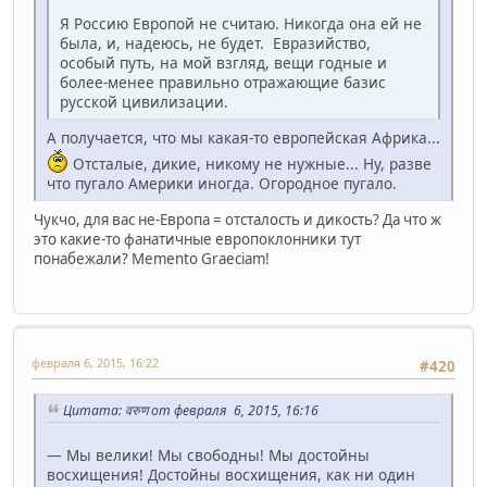
Я Россию Европой не считаю. Никогда она ей не
была, и, надеюсь, не будет. Евразийство,
особый путь, на мой взгляд, вещи годные и
более-менее правильно отражающие базис
русской цивилизации.
А получается, что мы какая-то европейская Африка...
Отсталые, дикие, никому не нужные... Ну, разве
что пугало Америки иногда. Огородное пугало.
Чукчо, для вас не-Европа = отсталость и дикость? Да что ж
это какие-то фанатичные европоклонники тут
понабежали? Memento Graeciam!
февраля 6, 2015, 16:22
#420
Цитата: वरुण от февраля 6, 2015, 16:16
— Мы велики! Мы свободны! Мы достойны
восхищения! Достойны восхищения, как ни один