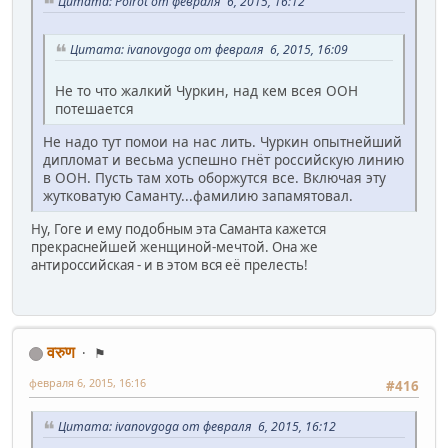
Цитата: Poirot от февраля 6, 2015, 16:12
Цитата: ivanovgoga от февраля 6, 2015, 16:09
Не то что жалкий Чуркин, над кем всея ООН
потешается
Не надо тут помои на нас лить. Чуркин опытнейший
дипломат и весьма успешно гнёт российскую линию
в ООН. Пусть там хоть оборжутся все. Включая эту
жутковатую Саманту...фамилию запамятовал.
Ну, Гоге и ему подобным эта Саманта кажется
прекраснейшей женщиной-мечтой. Она же
антироссийская - и в этом вся её прелесть!
वरुण
⚑
февраля 6, 2015, 16:16
#416
Цитата: ivanovgoga от февраля 6, 2015, 16:12