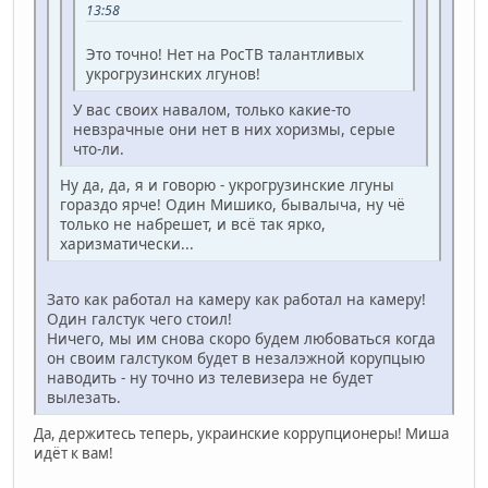
13:58
Это точно! Нет на РосТВ талантливых
укрогрузинских лгунов!
У вас своих навалом, только какие-то
невзрачные они нет в них хоризмы, серые
что-ли.
Ну да, да, я и говорю - укрогрузинские лгуны
гораздо ярче! Один Мишико, бывалыча, ну чё
только не набрешет, и всё так ярко,
харизматически...
Зато как работал на камеру как работал на камеру!
Один галстук чего стоил!
Ничего, мы им снова скоро будем любоваться когда
он своим галстуком будет в незалэжной корупцыю
наводить - ну точно из телевизера не будет
вылезать.
Да, держитесь теперь, украинские коррупционеры! Миша
идёт к вам!