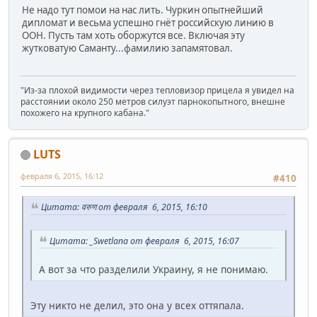
Не надо тут помои на нас лить. Чуркин опытнейший
дипломат и весьма успешно гнёт российскую линию в
ООН. Пусть там хоть оборжутся все. Включая эту
жутковатую Саманту...фамилию запамятовал.
"Из-за плохой видимости через тепловизор прицела я увидел на
расстоянии около 250 метров силуэт парнокопытного, внешне
похожего на крупного кабана."
LUTS
февраля 6, 2015, 16:12
#410
Цитата: वरुण от февраля 6, 2015, 16:10
Цитата: _Swetlana от февраля 6, 2015, 16:07
А вот за что разделили Украину, я не понимаю.
Эту никто не делил, это она у всех оттяпала.