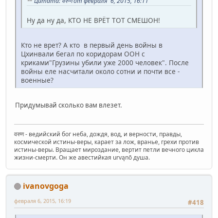
Цитата: वरुण от февраля 6, 2015, 16:11
Ну да ну да, КТО НЕ ВРЁТ ТОТ СМЕШОН!
Кто не врет? А кто в первый день войны в
Цхинвали бегал по коридорам ООН с
криками"Грузины убили уже 2000 человек". После
войны еле насчитали около сотни и почти все -
военные?
Придумывай сколько вам влезет.
वरुण - ведийский бог неба, дождя, вод, и верности, правды,
космической истины-веры, карает за лож, вранье, грехи против
истины-веры. Вращает мироздание, вертит петли вечного цикла
жизни-смерти. Он же авестийкая urvąnō душа.
ivanovgoga
февраля 6, 2015, 16:19
#418