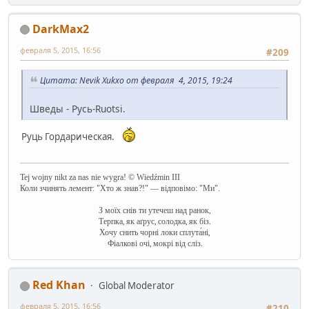
DarkMax2
февраля 5, 2015, 16:56
#209
Цитата: Nevik Xukxo от февраля 4, 2015, 19:24
Шведы - Русь-Ruotsi.
Руць Гордарическая.
Tej wojny nikt za nas nie wygra! © Wiedźmin III
Коли зчинять лемент: "Хто ж знав?!" — відповімо: "Ми".
З моїх снів ти утечеш над ранок,
Терпка, як аґрус, солодка, як біз.
Хочу снить чорні локи сплута́ні,
Фіалкові очі, мокрі від сліз.
Red Khan
Global Moderator
февраля 5, 2015, 16:56
#210