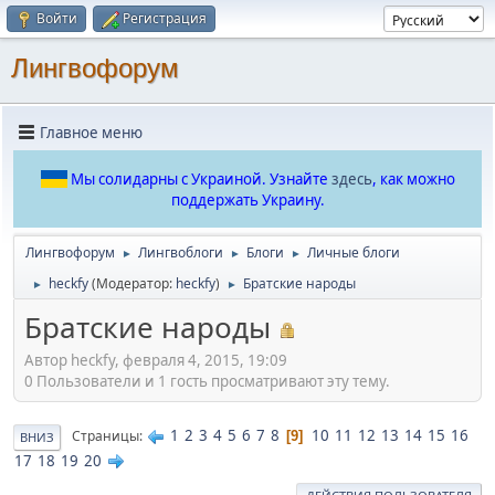
Войти
Регистрация
Лингвофорум
Главное меню
Мы солидарны с Украиной. Узнайте
здесь
, как можно
поддержать Украину.
Лингвофорум
Лингвоблоги
Блоги
Личные блоги
►
►
►
heckfy
(Модератор:
heckfy
)
Братские народы
►
►
Братские народы
Автор heckfy, февраля 4, 2015, 19:09
0 Пользователи и 1 гость просматривают эту тему.
1
2
3
4
5
6
7
8
10
11
12
13
14
15
16
Страницы
9
ВНИЗ
17
18
19
20