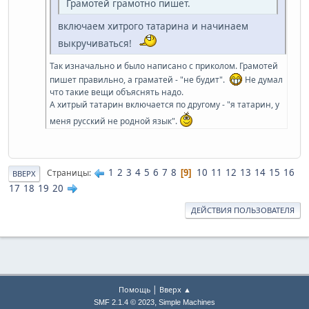
Грамотей грамотно пишет.
включаем хитрого татарина и начинаем
выкручиваться!
Так изначально и было написано с приколом. Грамотей
пишет правильно, а граматей - "не будит".
Не думал
что такие вещи объяснять надо.
А хитрый татарин включается по другому - "я татарин, у
меня русский не родной язык".
1
2
3
4
5
6
7
8
10
11
12
13
14
15
16
Страницы
9
ВВЕРХ
17
18
19
20
ДЕЙСТВИЯ ПОЛЬЗОВАТЕЛЯ
|
Помощь
Вверх ▲
,
SMF 2.1.4 © 2023
Simple Machines