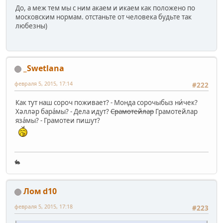
До, а меж тем мы с ним акаем и икаем как положено по
московским нормам. отстаньте от человека будьте так
любезны)
_Swetlana
февраля 5, 2015, 17:14
#222
Как тут наш сороч поживает? - Монда сорочыбыз ни́чек?
Хәлләр бара́мы? - Дела идут?
Срамотейлар
Грамотейлар
яза́мы? - Грамотеи пишут?
🐇
Лом d10
февраля 5, 2015, 17:18
#223