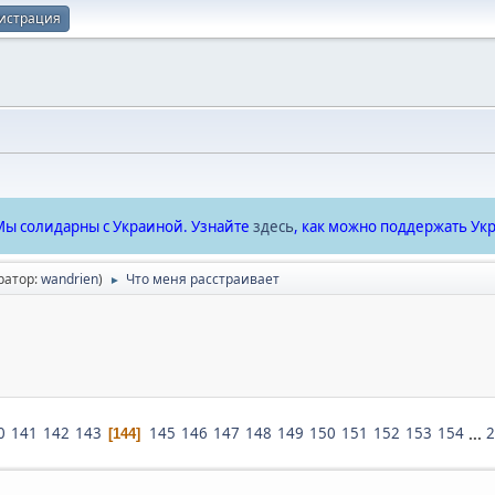
истрация
ы солидарны с Украиной. Узнайте
здесь
, как можно поддержать Укр
ратор:
wandrien
)
Что меня расстраивает
►
0
141
142
143
145
146
147
148
149
150
151
152
153
154
...
2
144