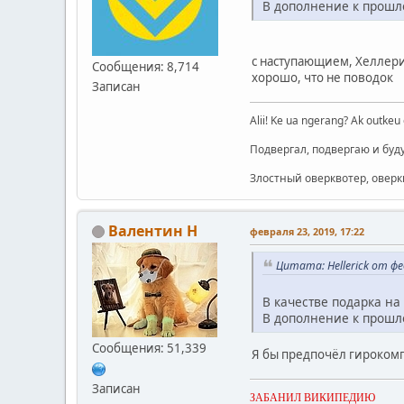
В дополнение к прошл
с наступающием, Хеллер
Сообщения: 8,714
хорошо, что не поводок
Записан
Alii! Ke ua ngerang? Ak outkeu e
Подвергал, подвергаю и буд
Злостный оверквотер, оверки
Валентин Н
февраля 23, 2019, 17:22
Цитата: Hellerick от фе
В качестве подарка н
В дополнение к прошл
Сообщения: 51,339
Я бы предпочёл гироком
Записан
ЗАБАНИЛ ВИКИПЕДИЮ