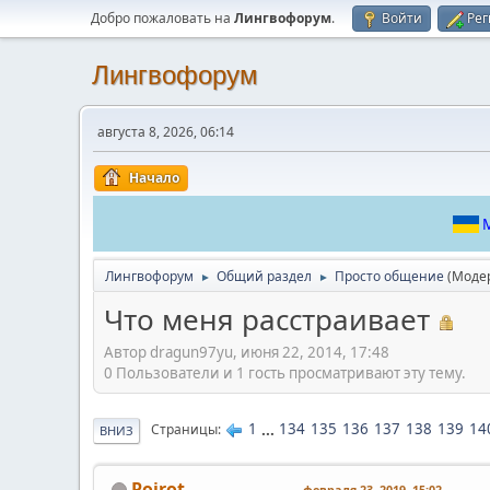
Добро пожаловать на
Лингвофорум
.
Войти
Рег
Лингвофорум
августа 8, 2026, 06:14
Начало
М
Лингвофорум
Общий раздел
Просто общение
(Моде
►
►
Что меня расстраивает
Автор dragun97yu, июня 22, 2014, 17:48
0 Пользователи и 1 гость просматривают эту тему.
1
...
134
135
136
137
138
139
14
Страницы
ВНИЗ
Poirot
февраля 23, 2019, 15:02