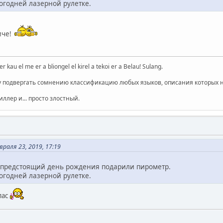
огодней лазерной рулетке.
иче!
r kau el me er a bliongel el kirel a tekoi er a Belau! Sulang.
у подвергать сомнению классификацию любых языков, описания которых н
ллер и... просто злостный.
враля 23, 2019, 17:19
а предстоящий день рождения подарили пирометр.
огодней лазерной рулетке.
пас