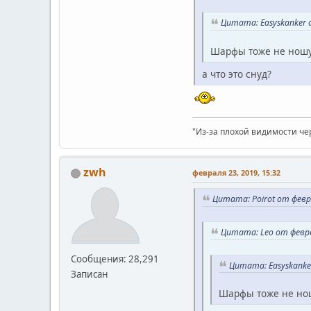
Цитата: Easyskanker о
Шарфы тоже не ношу,
а что это снуд?
"Из-за плохой видимости че
zwh
февраля 23, 2019, 15:32
Цитата: Poirot от февра
Цитата: Leo от февра
Сообщения: 28,291
Цитата: Easyskanker
Записан
Шарфы тоже не нош