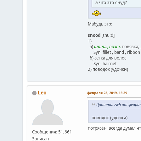
а что это снуд?
Мабудь это:
snood
[snu:d]
1)
а)
шотл.; поэт.
повязка;
Syn: fillet , band , ribbon
б) сетка для волос
Syn: hairnet
2) поводок (удочки)
Leo
февраля 23, 2019, 15:39
Цитата: zwh от февраля
поводок (удочки)
потрясён. всегда думал ч
Сообщения: 51,661
Записан