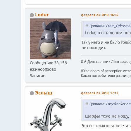
Lodur
февраля 23, 2019, 16:55
Цитата: From_Odessa от
Lodur, в остальном но
Так у него и не было тол
не проходит.
8-й Девственник Лингвофор
Сообщения: 38,156
ежиноопзово
If the doors of perception were
Какая потребителю разница, 
Записан
Эслыш
февраля 23, 2019, 17:12
Цитата: Easyskanker от 
Шарфы тоже не ношу, н
Это не голая шея, не счит