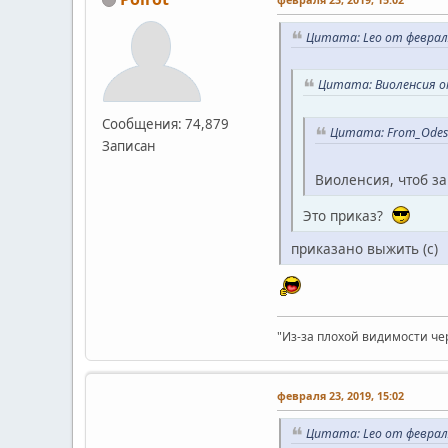
Цитата: Leo от февраля
Цитата: Виоленсия от
Сообщения: 74,879
Цитата: From_Odess
Записан
Виоленсия, чтоб з
Это приказ?
приказано выжить (с)
"Из-за плохой видимости че
февраля 23, 2019, 15:02
Цитата: Leo от февраля