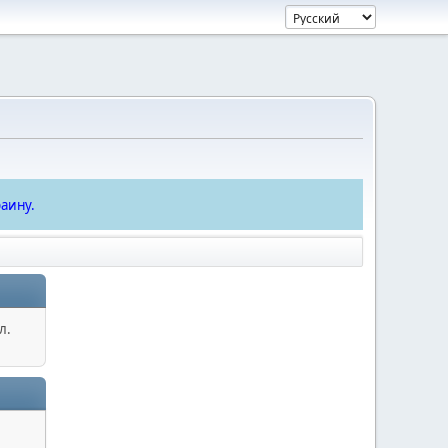
аину.
л.
.