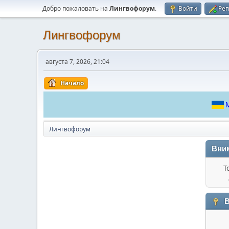
Добро пожаловать на
Лингвофорум
.
Войти
Рег
Лингвофорум
августа 7, 2026, 21:04
Начало
М
Лингвофорум
Вни
Т
В