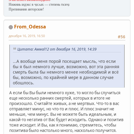
Нижниь ıндэкс в ҷıсʌах — степень тıсяҷı
Препинания авторские!
From_Odessa
декабря 16, 2019, 16:50
#56
Цитата: Awwal12 от декабря 16, 2019, 14:39
...А вообще меня порой посещает мысль, что если
бы я был немного лучше, возможно, вот эта ранняя
смерть была бы немного менее необходимой и всё
бы, возможно, по крайней мере в данном случае
обошлось.
А если бы Вы были немного хуже, то могло бы случиться
еще несколько ранних смертей, которых в итоге не
произошло. Считайте живых, а не мертвых. Что-то в вас
отправляет минус, но что-то и плюс. И плюс значит не
меньше, чем минус. Вы не можете быть идеальным, и
какой-то негатив от Вас будет исходить. Однако и позитив
тоже исходит. И Вы, как я понимаю, стремитесь, чтобы
позитива было настолько много, насколько получится.