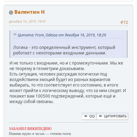
Валентин Н
декабря 16, 2019, 19:47
#72
Цитата: From_Odessa от декабря 16, 2019, 18:29
Логика - это определенный инструмент, который
работает с некоторыми входными данными.
И не только с входными, но и с промежуточными. Мы же
не теорему в геометрии доказываем.
Есть ситуация, человек рассуждая логически под
воздействием эмоций будет из разных вариантов
выбирать, то что соответствует его состоянию, в итоге
может прийти к логическому выводу, что за ним следят. И
покажет вам 100500 подтверждений, которые ещё и
между собой связаны.
QQ
ЦИТИРОВАТЬ
ЗАБАНИЛ ВИКИПЕДИЮ
Нижниь ıндэкс в ҷıсʌах — степень тıсяҷı