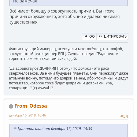
Не замечал.
Всё имеет большую совокупность причин. Вы - тоже
причина окружающего, хотя обычно и далеко не самая
существенная.
QQ
ЦИТИРОВАТЬ
Фашиствующий имперец, асексуал и многожёнец, татарофоб,
заслуженный функционер РПЦ. Слушает радио "Радонеж" и
терпеть не может счастливых людей.
"Да здравствуют ДОЯРКИ!! Потому что доярки - это раса
сверхчеловеков. За ними будущее планеты. Они переживут даже
атомную войну, потому что доярки вечны, ибо хтоничны. И дадут
потомство, которое тоже будет доярами и доярками. Ура,
товарищи!.." (c) Awwal12
From_Odessa
декабря 16, 2019, 16:46
#54
Цитата: alant от декабря 16, 2019, 14:39