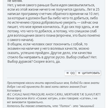
не меняя.
Нет, у меня самого раньше была идея самовыпилиться,
если из этой жизни ничего не получится сделать. Лет в 25
написал программу-счетчик обратного времени на 10 лет,
за которые я должен был бы либо чего-то добиться, либо
по истечению строка добровольно умереть — сейчас она
пишет, что мое время кончилось. Я до сих пор здесь, и не
потому, что чего-то добился, а потому, что слишком слаб
для воплощения своего плана (впрочем, это было понятно
с самого начала).
В общем, если человек смог покончить с собой, то
экзамен на наличие у него волевых качеств, можно
сказать, успешно пройден. Другое дело, эти качества
стоило бы направить в другое русло. Выбор слабых? Нет.
Выбор дураков? Скорее всего, да.
QQ
ЦИТИРОВАТЬ
Пролетареві ніколи вчити європейських мов, бодай би свою знати
добре і на ній принести до своєї хати світло знання
(Гнат
Хоткевич)
ÆC CASALI NAXI PRASQURI: AHOV CÆRU, MERTVÆRI TÆ SLAVUTÆT!
Вони просили його: «Скажи: кетум», а він говорив: «сатем», і не
міг вимовити правильно.
Хотелось бы также отметить, что "Питон" - это "мышиный