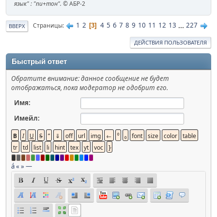
язык" : "пи+тон".
© АБР-2
1
2
4
5
6
7
8
9
10
11
12
13
...
227
Страницы
3
ВВЕРХ
ДЕЙСТВИЯ ПОЛЬЗОВАТЕЛЯ
Быстрый ответ
Обратите внимание: данное сообщение не будет
отображаться, пока модератор не одобрит его.
Имя:
Имейл:
á
«
»
—