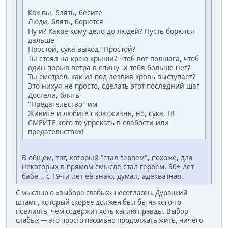
Как вы, блять, бесите
Люди, блять, борются
Ну и? Какое кому дело до людей? Пусть борются
дальше
Простой, сука,выход? Простой?
Ты стоял на краю крыши? Чтоб вот полшага, чтоб
один порыв ветра в спину- и тебя больше нет?
Ты смотрел, как из-под лезвия кровь выступает?
Это нихуя не просто, сделать этот последний шаг
Достали, блять
"Предательство" им
Живите и любите свою жизнь, но, сука, НЕ
СМЕЙТЕ кого-то упрекать в слабости или
предательствах!
В общем, тот, который "стал героем", похоже, для
некоторых в прямом смысле стал героем. 30+ лет
бабе... с 19-ти лет её знаю, думал, адекватная.
С мыслью о «выборе слабых» несогласен. Дурацкий
штамп, который скорее должен был бы на кого-то
повлиять, чем содержит хоть каплю правды. Выбор
слабых — это просто пассивно продолжать жить, ничего