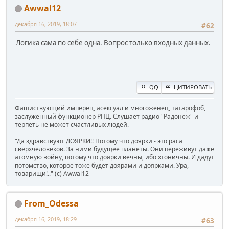
Awwal12
декабря 16, 2019, 18:07
#62
Логика сама по себе одна. Вопрос только входных данных.
QQ
ЦИТИРОВАТЬ
Фашиствующий имперец, асексуал и многожёнец, татарофоб,
заслуженный функционер РПЦ. Слушает радио "Радонеж" и
терпеть не может счастливых людей.
"Да здравствуют ДОЯРКИ!! Потому что доярки - это раса
сверхчеловеков. За ними будущее планеты. Они переживут даже
атомную войну, потому что доярки вечны, ибо хтоничны. И дадут
потомство, которое тоже будет доярами и доярками. Ура,
товарищи!.." (c) Awwal12
From_Odessa
декабря 16, 2019, 18:29
#63