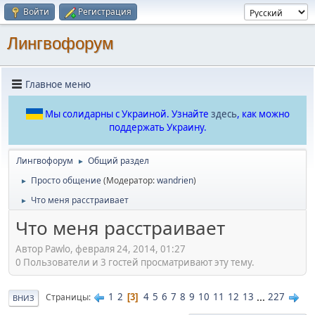
Войти
Регистрация
Лингвофорум
Главное меню
Мы солидарны с Украиной. Узнайте
здесь
, как можно
поддержать Украину.
Лингвофорум
Общий раздел
►
Просто общение
(Модератор:
wandrien
)
►
Что меня расстраивает
►
Что меня расстраивает
Автор Pawlo, февраля 24, 2014, 01:27
0 Пользователи и 3 гостей просматривают эту тему.
1
2
4
5
6
7
8
9
10
11
12
13
...
227
Страницы
3
ВНИЗ