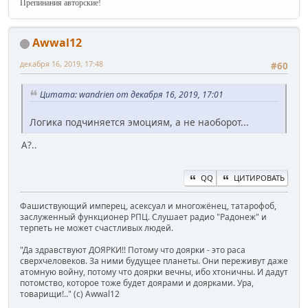
Препинания авторские!
Awwal12
декабря 16, 2019, 17:48
#60
Цитата: wandrien от декабря 16, 2019, 17:01
Логика подчиняется эмоциям, а не наоборот...
А?..
QQ
ЦИТИРОВАТЬ
Фашиствующий имперец, асексуал и многожёнец, татарофоб,
заслуженный функционер РПЦ. Слушает радио "Радонеж" и
терпеть не может счастливых людей.
"Да здравствуют ДОЯРКИ!! Потому что доярки - это раса
сверхчеловеков. За ними будущее планеты. Они переживут даже
атомную войну, потому что доярки вечны, ибо хтоничны. И дадут
потомство, которое тоже будет доярами и доярками. Ура,
товарищи!.." (c) Awwal12