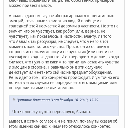
ключевых моментах и так далее. Собственно, примеров
можно привести массу.
Авваль в данном случае абстрагировался от негативных
эмоций, связанных со смертью людей вообще и с
трагедией этой несчастной девочки в частности. Но это не
значит, что он чувствует, как робот (или, вернее, не
чувствует), как показалось, в частности, аланту. Из того,
что Авваль так рассуждал, не следует, что у него в тот
момент отключились чувства. Просто он их оставил в
стороне, используя логику и не пуская их (или почти не
пуская) во входные данные. И он нередко это делает, когда
считает, что нужно по каким-то причинам оставить чувства
и эмоции в стороне. Правильно он в этих случаях
действует или нет - это сейчас не предмет обсуждения.
Речь идет о том, что конкретно происходит. И уж точно его
логика в этих случаях не определяется его эмоциями или
определяется ими незначительно.
Цитата: Валентин Н от декабря 16, 2019, 17:39
Что человеку нужен перезапуск, бывает.
Бывает, я с этим согласен. Я не понял, почему ты сказал об
этом именно сейчас, к чему это относилось конкретно.