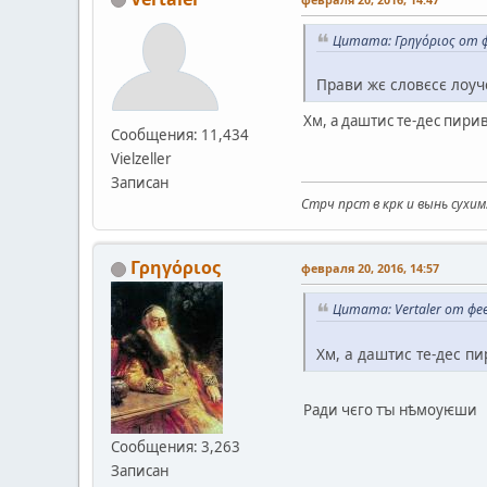
Цитата: Γρηγόριος от ф
Прави жє словєсє лоу
Хм, а даштис те-дес пири
Сообщения: 11,434
Vielzeller
Записан
Стрч прст в крк и вынь сухим
Γρηγόριος
февраля 20, 2016, 14:57
Цитата: Vertaler от фев
Хм, а даштис те-дес п
Ради чєго тꙑ нѣмоуѥши
Сообщения: 3,263
Записан