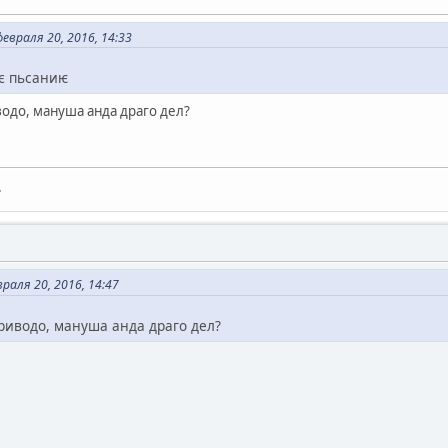
евраля 20, 2016, 14:33
чє пьсаниѥ
водо, мануша анда драго дел?
.
раля 20, 2016, 14:47
ириводо, мануша анда драго дел?