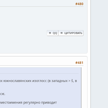
#480
QQ
ЦИТИРОВАТЬ
#481
х южнославянских изоглосс (в западных > š, в
 сѥ.
о местоимения регулярно приводит