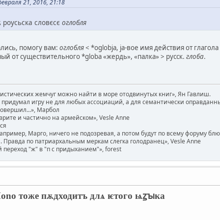
евраля 21, 2016, 21:18
 роусьска словєсє
оглобля
ались, помогу вам:
оглобля
< *oglobja, ja-вое имя действия от глагол
й от существительного *globa «жердь», «палка» > русск.
глоба
.
вистических жемчуг можно найти в море отодвинутых книг», Ян Гавлиш.
придумал игру не для любых ассоциаций, а для семантически оправданных. 
совершил...», Марбол
врите и частично на армейском», Vesle Anne
ася
например, Марго, ничего не подозревая, а потом будут по всему форуму бл
 Правда по патриархальным меркам слегка голодранец», Vesle Anne
ереход "ж" в "п с придыханием"», forest
o тоже пѫдходитъ длѧ​ ѥтого​ ​ѩꙁꙑка​