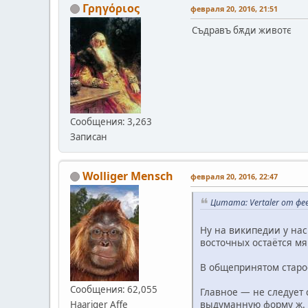
Γρηγόριος
февраля 20, 2016, 21:51
Съдравъ бѫди животє
Сообщения: 3,263
Записан
Wolliger Mensch
февраля 20, 2016, 22:47
Цитата: Vertaler от фев
Ну на википедии у нас
восточных остаётся мяг
В общепринятом старос
Сообщения: 62,055
Главное — не следует 
выдуманную форму ж.
Haariger Affe