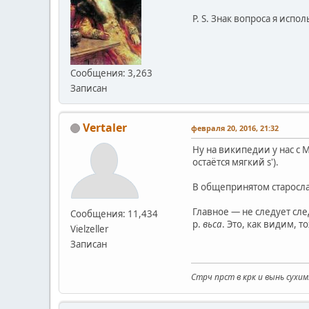
P. S. Знак вопроса я испол
Сообщения: 3,263
Записан
Vertaler
февраля 20, 2016, 21:32
Ну на википедии у нас с 
остаётся мягкий s').
В общепринятом старослав
Главное — не следует сл
Сообщения: 11,434
р.
вьса
. Это, как видим, т
Vielzeller
Записан
Стрч прст в крк и вынь сухим