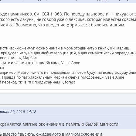
ряде памятников. См. ССЯ 1, 368. По поводу плановости — никуда от э
ого есть лакуны, не говоря уже о лексике, которая известна совс
нием
се
. Возможно, что введение формы
вьсѥ
было излишним.
вистических жемчуг можно найти в море отодвинутых книг», Ян Гавлиш.
придумал игру не для любых ассоциаций, а для семантически оправданных. 
совершил...», Марбол
врите и частично на армейском», Vesle Anne
ася
например, Марго, ничего не подозревая, а потом будут по всему форуму бл
 Правда по патриархальным меркам слегка голодранец», Vesle Anne
ереход "ж" в "п с придыханием"», forest
раля 20, 2016, 14:12
храняются мягкие окончания в память о былой мягкости.
хъ вместо *вьсихъ, ожидаемого в мягком склонении.