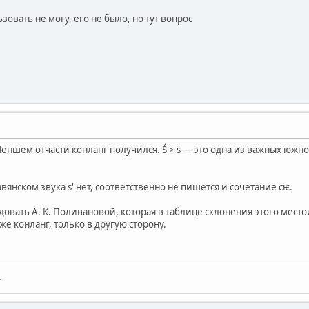
ьзовать не могу, его не было, но тут вопрос
Меншем отчасти конланг получился. Ś > s — это одна из важных южнос
янском звука s' нет, соответственно не пишется и сочетание сѥ.
едовать А. К. Поливановой, которая в таблице склонения этого ме
оже конланг, только в другую сторону.
.