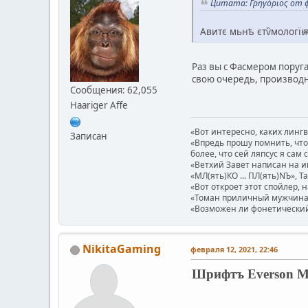
Цитата: Γρηγόριος от ф
Авитє мьнѣ єтѷмологїѭ
Раз вы с Фасмером поруг
свою очередь, производны
Сообщения: 62,055
Haariger Affe
«Вот интересно, каких линг
Записан
«Впредь прошу помнить, что 
более, что сей ляпсус я сам 
«Ветхий Завет написан на и
«МЛ(ять)КО ... ПЛ(ять)NЪ», Т
«Вот откроет этот спойлер, 
«Томан приличный мужчина.
«Возможен ли фонетический п
NikitaGaming
февраля 12, 2021, 22:46
Шрифтъ Everson Mon