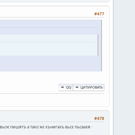
#477
QQ
ЦИТИРОВАТЬ
#478
вьсѥ пишѫтъ а тако жє кънигахъ вьсє пьсаахѫ ·