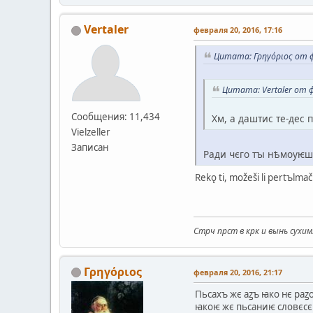
Vertaler
февраля 20, 2016, 17:16
Цитата: Γρηγόριος от ф
Цитата: Vertaler от ф
Сообщения: 11,434
Хм, а даштис те-дес
Vielzeller
Записан
Ради чєго тꙑ нѣмоуѥ
Rekǫ ti, možeši li pertъlmač
Стрч прст в крк и вынь сухим
Γρηγόριος
февраля 20, 2016, 21:17
Пьсахъ жє аꙁъ ꙗко нє раꙁ
ꙗкоѥ жє пьсаниѥ словєсє