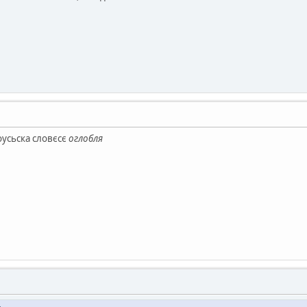
оусьска словєсє
оглобля