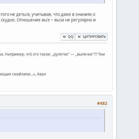
того не деться, учитывая, что даже в знаниях о
ем скудно. Отношение
вьсе ~ вьсꙗ
не регулярно и
QQ
ЦИТИРОВАТЬ
Например, чтó это такое: ,,рулетке" — ,,выпечке"?? Тем
юющие смайлики...», Авал
#482