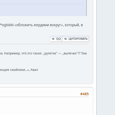
а *oglobiti «обложить жердями вокруг», который, в
QQ
ЦИТИРОВАТЬ
Например, чтó это такое: ,,рулетке" — ,,выпечке"?? Тем
юющие смайлики...», Авал
#485