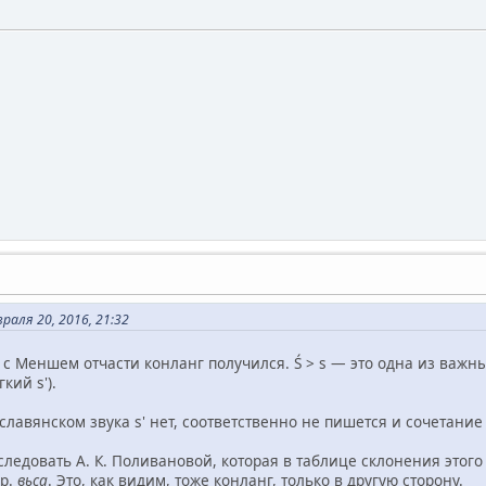
раля 20, 2016, 21:32
 с Меншем отчасти конланг получился. Ś > s — это одна из важны
кий s').
лавянском звука s' нет, соответственно не пишется и сочетание
следовать А. К. Поливановой, которая в таблице склонения этог
 р.
вьса
. Это, как видим, тоже конланг, только в другую сторону.