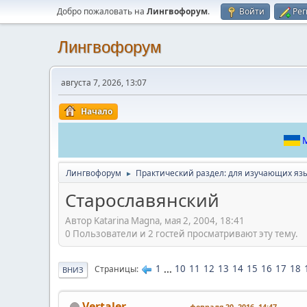
Добро пожаловать на
Лингвофорум
.
Войти
Рег
Лингвофорум
августа 7, 2026, 13:07
Начало
М
Лингвофорум
Практический раздел: для изучающих яз
►
Cтарославянский
Автор Katarina Magna, мая 2, 2004, 18:41
0 Пользователи и 2 гостей просматривают эту тему.
1
...
10
11
12
13
14
15
16
17
18
Страницы
ВНИЗ
Vertaler
февраля 20, 2016, 14:47