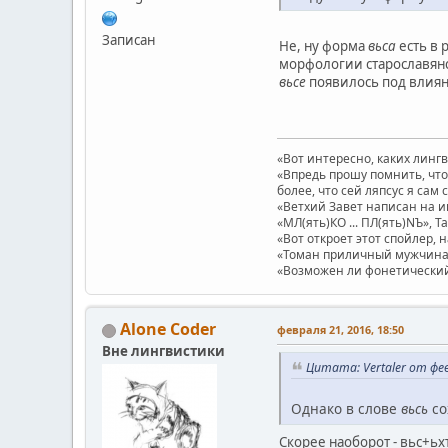
Записан
Не, ну форма
вьса
есть в 
морфологии старославянск
вьсе
появилось под влия
«Вот интересно, каких линг
«Впредь прошу помнить, что 
более, что сей ляпсус я сам 
«Ветхий Завет написан на и
«МЛ(ять)КО ... ПЛ(ять)NЪ», Т
«Вот откроет этот спойлер, 
«Томан приличный мужчина.
«Возможен ли фонетический п
Alone Coder
февраля 21, 2016, 18:50
Вне лингвистики
Цитата: Vertaler от фев
Однако в слове
вьсь
со
Скорее наоборот - вьс+ь