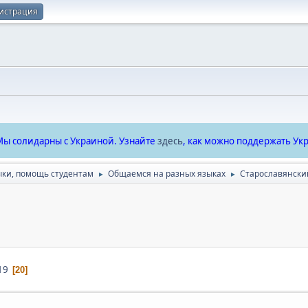
истрация
ы солидарны с Украиной. Узнайте
здесь
, как можно поддержать Укр
ыки, помощь студентам
Общаемся на разных языках
Cтарославянски
►
►
19
20