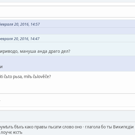
евраля 20, 2016, 14:57
евраля 20, 2016, 14:47
 пириводо, мануша анда драго дел?
ши
iti čьto pьsa, milъ čьlověče?
.
оумѣлъ бѣхъ како правꙑ пьсати слово оно · глагола бо тꙑ Википєдїи 
 лоучє ѥстъ