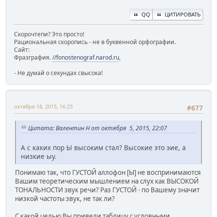
QQ
ЦИТИРОВАТЬ
Скорочтепи? Это просто!
Рациональная скоропись - не в буквенной орфографии.
Сайт:
Фразграфия.
//fonostenograf.narod.ru
,
- Не думай о секундах свысока!
октября 18, 2015, 16:23
#677
Цитата: Валентин Н от октября 5, 2015, 22:07
А с каких пор Ы высоким стал? Высокие это эие, а
низкие ыу.
Понимаю так, что ГУСТОЙ аллофон [Ы] не воспринимаются
Вашим теоретическим мышлением на слух как ВЫСОКОЙ
ТОНАЛЬНОСТИ звук речи? Раз ГУСТОЙ - по Вашему значит
низкой частоты звук, не так ли?
С какой целью Вы привели таблицу с условными