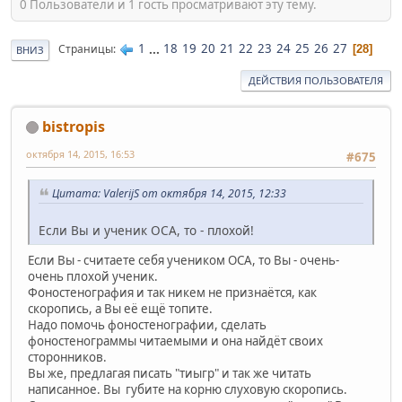
0 Пользователи и 1 гость просматривают эту тему.
1
...
18
19
20
21
22
23
24
25
26
27
Страницы
28
ВНИЗ
ДЕЙСТВИЯ ПОЛЬЗОВАТЕЛЯ
bistropis
октября 14, 2015, 16:53
#675
Цитата: ValerijS от октября 14, 2015, 12:33
Если Вы и ученик ОСА, то - плохой!
Если Вы - считаете себя учеником ОСА, то Вы - очень-
очень плохой ученик.
Фоностенография и так никем не признаётся, как
скоропись, а Вы её ещё топите.
Надо помочь фоностенографии, сделать
фоностенограммы читаемыми и она найдёт своих
сторонников.
Вы же, предлагая писать "тиыгр" и так же читать
написанное. Вы губите на корню слуховую скоропись.