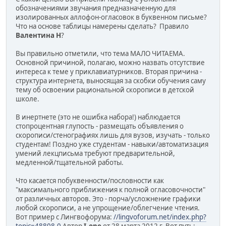
обозначениями звучания предназначенную для
изолированных аллофон-огласовок в буквенном письме?
Что на основе таблицы намерены сделать? Правило
Валентина Н
?
Вы правильно отметили, что тема МАЛО ЧИТАЕМА.
Основной причиной, полагаю, можно назвать отсутствие
интереса к теме у приклавиатурников. Вторая причина -
структура интернета, выносящая за скобки обучения саму
тему об освоении рациональной скорописи в детской
школе.
В инертнете (это не ошибка набора!) наблюдается
стопроцентная глупость - размещать объявления о
скорописи/стенографиях лишь для вузов, изучать - только
студентам! Поздно уже студентам - навыки/автоматизация
умений лекцписьма требуют предварительной,
медленной/тщательной работы.
Что касается побуквенности/пословности как
"максимального приближения к полной огласовочности"
от различных авторов. Это - порча/усложнение графики
любой скорописи, а не упрощение/облегчение чтения.
Вот пример с Лингвофорума:
//lingvoforum.net/index.php?