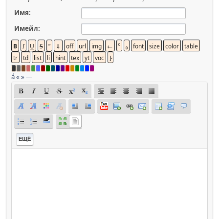
Имя:
Имейл:
á
«
»
—
ЕЩЁ