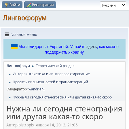
Войти
Регистрация
Лингвофорум
Главное меню
Мы солидарны с Украиной. Узнайте
здесь
, как можно
поддержать Украину.
Лингвофорум
Теоретический раздел
►
Интерлингвистика и лингвопроектирование
►
Проекты письменностей и транслитераций
►
(Модератор:
wandrien
)
Нужна ли сегодня стенография или другая какая-то скоро
►
Нужна ли сегодня стенография
или другая какая-то скоро
Автор bistropis, января 14, 2012, 21:06