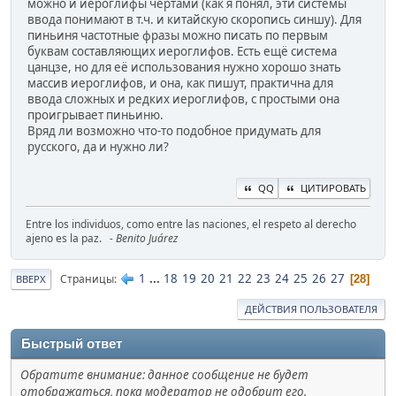
можно и иероглифы чертами (как я понял, эти системы
ввода понимают в т.ч. и китайскую скоропись синшу). Для
пиньиня частотные фразы можно писать по первым
буквам составляющих иероглифов. Есть ещё система
цанцзе, но для её использования нужно хорошо знать
массив иероглифов, и она, как пишут, практична для
ввода сложных и редких иероглифов, с простыми она
проигрывает пиньиню.
Вряд ли возможно что-то подобное придумать для
русского, да и нужно ли?
QQ
ЦИТИРОВАТЬ
Entre los individuos, como entre las naciones, el respeto al derecho
ajeno es la paz.
- Benito Juárez
1
...
18
19
20
21
22
23
24
25
26
27
Страницы
28
ВВЕРХ
ДЕЙСТВИЯ ПОЛЬЗОВАТЕЛЯ
Быстрый ответ
Обратите внимание: данное сообщение не будет
отображаться, пока модератор не одобрит его.