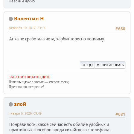
Невский чукчо
Валентин Н
февраля 10, 2017, 23:14
#680
Апка не сработала чота, харбинтересно поцчиму.
QQ
ЦИТИРОВАТЬ
ЗАБАНИЛ ВИКИПЕДИЮ
Нижниь ıндэкс в ҷıсʌах — степень тıсяҷı
Препинания авторские!
злой
января 6, 2026, 09:49
#681
Понравилось, какое сейчас есть обилие удобных и
практичных способов ввода китайского с телефона -