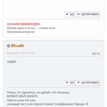
QQ
ЦИТИРОВАТЬ
ЗАБАНИЛ ВИКИПЕДИЮ
Нижниь ıндэкс в ҷıсʌах — степень тıсяҷı
Препинания авторские!
Bhudh
января 21, 2017, 22:31
#679
НЕКР!
QQ
ЦИТИРОВАТЬ
Пиши, что думаешь, но думай, что пишешь.
MONEŌ ERGŌ MANEŌ.
Waheeba dokin ʔebi naha.
«каждый пост в интернете имеет коэффициент бреда» ©