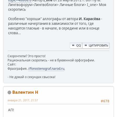
topic=48808.0
Автор
I_one
от 28 марта 2012 г. Вот путь:
Лингвофорум>Лингвоблоги> Личные блоги> I_one> Моя
скоропись
Особенно "хороши" аллографы от автора
И. Карасёва
-
различные начертания в зависимости от того, где
находятся гласные - в начале, в середине или в конце
слова...
QQ
ЦИТИРОВАТЬ
Скорочтепи? Это просто!
Рациональная скоропись - не в буквенной орфографии.
Сайт:
Фразграфия.
//fonostenograf.narod.ru
,
- Не думай о секундах свысока!
Валентин Н
января 21, 2017, 21:57
#678
АП!