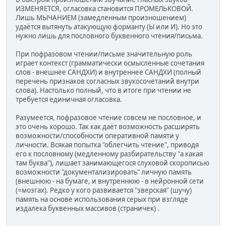
ИЗМЕНЯЕТСЯ, огласовка становится ПРОМЕЛЬКОВОЙ.
Лишь МЫЧАНИЕМ (замедленным произношением)
удаётся вытянуть атакующую форманту (Ы или И). Но это
нужно лишь для пословного буквенного чтения/письма.
При пофразовом чтении/письме значительную роль
играет контекст (грамматически осмысленные сочетания
слов - внешнее САНДХИ) и внутреннее САНДХИ (полный
перечень признаков согласных звукосочетаний внутри
слова). Настолько полный, что в итоге при чтении не
требуется единичная огласовка.
Разумеется, пофразовое чтение совсем не пословное, и
это очень хорошо. Так как даёт возможность расширять
возможности/способности оперативной памяти у
личности. Всякая попытка "облегчить чтение", приводя
его к пословному (медленному разбирательству "а какая
там буква"), лишает занимающегося слуховой скорописью
возможности "документализировать" личную память
(внешнюю - на бумаге, и внутреннюю - в нейронной сети
(=мозгах). Редко у кого развивается "зверская" (шучу)
память на основе использования серых при взгляде
издалека буквенных массивов (страничек) .