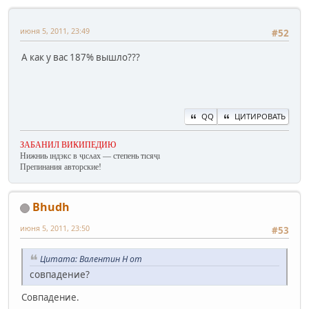
июня 5, 2011, 23:49
#52
А как у вас 187% вышло???
QQ
ЦИТИРОВАТЬ
ЗАБАНИЛ ВИКИПЕДИЮ
Нижниь ıндэкс в ҷıсʌах — степень тıсяҷı
Препинания авторские!
Bhudh
июня 5, 2011, 23:50
#53
Цитата: Валентин Н от
совпадение?
Совпадение.