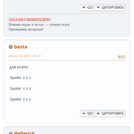
QQ
ЦИТИРОВАТЬ
ЗАБАНИЛ ВИКИПЕДИЮ
Нижниь ıндэкс в ҷıсʌах — степень тıсяҷı
Препинания авторские!
basta
июня 10, 2011, 20:27
#62
для нгате:
Spoiler
⇓⇓⇓
Spoiler
⇓⇓⇓
Spoiler
⇓⇓⇓
QQ
ЦИТИРОВАТЬ
Hellerick