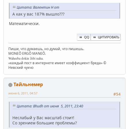
Цитата: Валентин Н от
А как у вас 187% вышло???
Математически.
QQ
ЦИТИРОВАТЬ
Пиши, что думаешь, но думай, что пишешь.
MONEŌ ERGŌ MANEŌ.
Waheeba dokin ʔebi naha.
«каждый пост в интернете имеет коэффициент бреда» ©
Невский чукчо
Тайльнемер
июня 6, 2011, 04:57
#54
Цитата: Bhudh от июня 5, 2011, 23:40
Неслабый у Вас масштаб стоит!
Со зрением большие проблемы?