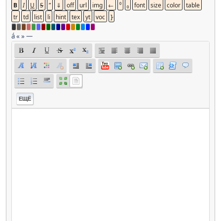
á
«
»
—
ЕЩЁ