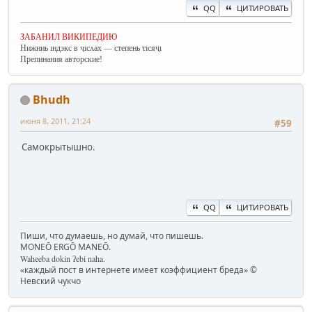
QQ
ЦИТИРОВАТЬ
ЗАБАНИЛ ВИКИПЕДИЮ
Нижниь ıндэкс в ҷıсʌах — степень тıсяҷı
Препинания авторские!
Bhudh
июня 8, 2011, 21:24
#59
Самокрытышно.
QQ
ЦИТИРОВАТЬ
Пиши, что думаешь, но думай, что пишешь.
MONEŌ ERGŌ MANEŌ.
Waheeba dokin ʔebi naha.
«каждый пост в интернете имеет коэффициент бреда» ©
Невский чукчо