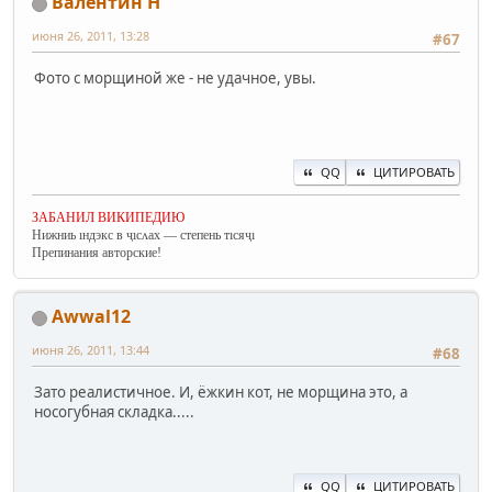
Валентин Н
июня 26, 2011, 13:28
#67
Фото с морщиной же - не удачное, увы.
QQ
ЦИТИРОВАТЬ
ЗАБАНИЛ ВИКИПЕДИЮ
Нижниь ıндэкс в ҷıсʌах — степень тıсяҷı
Препинания авторские!
Awwal12
июня 26, 2011, 13:44
#68
Зато реалистичное. И, ёжкин кот, не морщина это, а
носогубная складка.....
QQ
ЦИТИРОВАТЬ