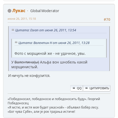
Лукас
Global Moderator
июня 26, 2011, 15:18
#70
Цитата: Esvan от июня 26, 2011, 13:54
Цитата: Валентин Н от июня 26, 2011, 13:28
Фото с морщиной же - не удачное, увы.
У
Валентина(ы)
Альфа вон шнобель какой
морщинистый.
И ничуть не конфузится.
QQ
ЦИТИРОВАТЬ
«Победоносил, победоносю и победоносить буду». Георгий
Победоносец
«Я мстю, и мстя моя будет ужасной» - объявил бобёр лесу.
«Бог чува Србе», али је рок трајања истиче!