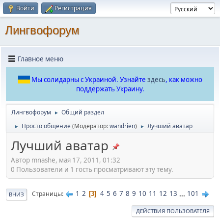
Войти
Регистрация
Лингвофорум
Главное меню
Мы солидарны с Украиной. Узнайте
здесь
, как можно
поддержать Украину.
Лингвофорум
Общий раздел
►
Просто общение
(Модератор:
wandrien
)
Лучший аватар
►
►
Лучший аватар
Автор mnashe, мая 17, 2011, 01:32
0 Пользователи и 1 гость просматривают эту тему.
1
2
4
5
6
7
8
9
10
11
12
13
...
101
Страницы
3
ВНИЗ
ДЕЙСТВИЯ ПОЛЬЗОВАТЕЛЯ