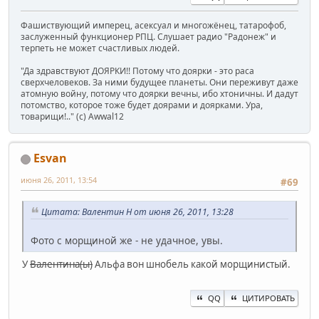
Фашиствующий имперец, асексуал и многожёнец, татарофоб,
заслуженный функционер РПЦ. Слушает радио "Радонеж" и
терпеть не может счастливых людей.
"Да здравствуют ДОЯРКИ!! Потому что доярки - это раса
сверхчеловеков. За ними будущее планеты. Они переживут даже
атомную войну, потому что доярки вечны, ибо хтоничны. И дадут
потомство, которое тоже будет доярами и доярками. Ура,
товарищи!.." (c) Awwal12
Esvan
июня 26, 2011, 13:54
#69
Цитата: Валентин Н от июня 26, 2011, 13:28
Фото с морщиной же - не удачное, увы.
У
Валентина(ы)
Альфа вон шнобель какой морщинистый.
QQ
ЦИТИРОВАТЬ