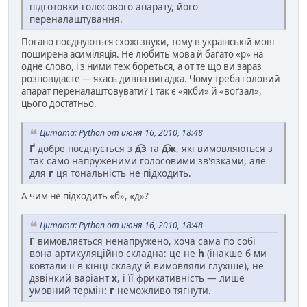
підготовки голосового апарату, його
переналаштування.
Погано поєднуються схожі звуки, тому в українській мові
поширена асиміляція. Не любить мова й багато «р» на
одне слово, і з ними теж бореться, а от те що ви зараз
розповідаєте — якась дивна вигадка. Чому треба головий
апарат переналаштовувати? І так є «якби» й «воґзал»,
цього достатньо.
Цитата: Python от июня 16, 2010, 18:48
Ґ
добре поєднується з
д͡з
та
д͡ж
, які вимовляються з
так само напруженими голосовими зв'язками, але
для
г
ця тональність не підходить.
А чим не підходить «б», «д»?
Цитата: Python от июня 16, 2010, 18:48
Г
вимовляється ненапружено, хоча сама по собі
вона артикуляційно складна: це не
h
(інакше б ми
ковтали її в кінці складу й вимовляли глухіше), не
дзвінкий варіант
х
, і її фрикативність — лише
умовний термін:
г
неможливо тягнути.