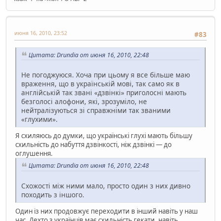
июня 16, 2010, 23:52
#83
Цитата: Drundia от июня 16, 2010, 22:48
Не погоджуюся. Хоча при цьому я все більше маю
враження, що в українській мові, так само як в
англійській так звані «дзвінкі» приголосні мають
безголосі алофони, які, зрозуміло, не
нейтралізуються зі справжніми так званими
«глухими».
Я схиляюсь до думки, що українські глухі мають більшу
схильність до набуття дзвінкості, ніж дзвінкі — до
оглушення.
Цитата: Drundia от июня 16, 2010, 22:48
Схожості між ними мало, просто один з них дивно
походить з іншого.
Один із них продовжує переходити в інший навіть у наш
час. Дехто з українців має схильність гекати, навіть