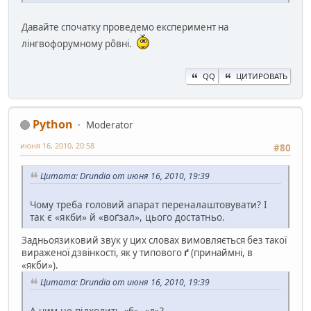
Давайте спочатку проведемо експеримент на
лінгвофорумному рôвні.
QQ
ЦИТИРОВАТЬ
Python
Moderator
июня 16, 2010, 20:58
#80
Цитата: Drundia от июня 16, 2010, 19:39
Чому треба головий апарат переналаштовувати? І
так є «якби» й «воґзал», цього достатньо.
Задньоязиковий звук у цих словах вимовляється без такої
вираженої дзвінкості, як у типового
ґ
(принаймні, в
«якби»).
Цитата: Drundia от июня 16, 2010, 19:39
А чим не підходить «б», «д»?