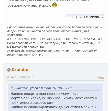
розмовляючи англійською
QQ
ЦИТИРОВАТЬ
Пролетареві ніколи вчити європейських мов, бодай би свою знати
добре і на ній принести до своєї хати світло знання
(Гнат
Хоткевич)
ÆC CASALI NAXI PRASQURI: AHOV CÆRU, MERTVÆRI TÆ SLAVUTÆT!
Вони просили його: «Скажи: кетум», а він говорив: «сатем», і не
міг вимовити правильно.
Хотелось бы также отметить, что "Питон" - это "мышиный
язык" : "пи+тон".
© АБР-2
Drundia
июня 17, 2010, 00:52
#84
Цитата: Python от июня 16, 2010, 23:36
Навіщо вводити нові слова в мову, яка не є
мертвою? Очевидно, щоб розширити можливості її
практичного використання.
Навіщо ці слова адаптувати до фонетики мови? Як