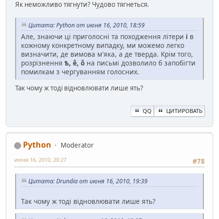
Як неможливо тягнути? Чудово тягнеться.
Цитата: Python от июня 16, 2010, 18:59
Але, знаючи ці приголосні та походження літери
і
в
кожному конкретному випадку, ми можемо легко
визначити, де вимова м'яка, а де тверда. Крім того,
розрізнення
ѣ, ê, ô
на письмі дозволило б запобігти
помилкам з чергуванням голосних.
Так чому ж тоді відновлювати лише ять?
QQ
ЦИТИРОВАТЬ
Python
Moderator
июня 16, 2010, 20:27
#78
Цитата: Drundia от июня 16, 2010, 19:39
Так чому ж тоді відновлювати лише ять?