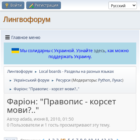
Войти
Регистрация
Лингвофорум
Главное меню
Мы солидарны с Украиной. Узнайте
здесь
, как можно
поддержать Украину.
Лингвофорум
Local boards - Разделы на разных языках
►
Український форум
Ресурси
(Модераторы:
Python
,
Лукас
)
►
►
Фаріон: "Правопис - корсет мови?.."
►
Фаріон: "Правопис - корсет
мови?.."
Автор adada, июня 8, 2010, 01:50
0 Пользователи и 1 гость просматривают эту тему.