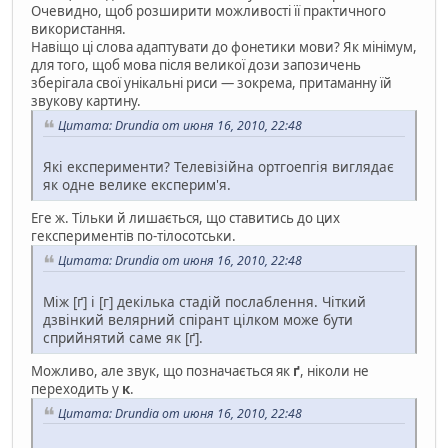
Очевидно, щоб розширити можливості її практичного
використання.
Навіщо ці слова адаптувати до фонетики мови? Як мінімум,
для того, щоб мова після великої дози запозичень
зберігала свої унікальні риси — зокрема, притаманну їй
звукову картину.
Цитата: Drundia от июня 16, 2010, 22:48
Які експерименти? Телевізійна ортгоепгія виглядає
як одне велике експерим'я.
Еге ж. Тільки й лишається, що ставитись до цих
гекспериментів по-тілосотськи.
Цитата: Drundia от июня 16, 2010, 22:48
Між [ґ] і [г] декілька стадій послаблення. Чіткий
дзвінкий велярний спірант цілком може бути
сприйнятий саме як [ґ].
Можливо, але звук, що позначається як
ґ
, ніколи не
переходить у
к
.
Цитата: Drundia от июня 16, 2010, 22:48