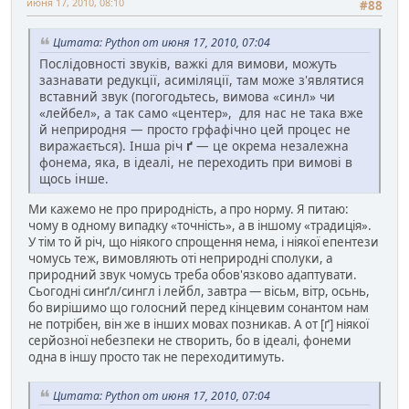
июня 17, 2010, 08:10
#88
Цитата: Python от июня 17, 2010, 07:04
Послідовності звуків, важкі для вимови, можуть
зазнавати редукції, асиміляції, там може з'являтися
вставний звук (погогодьтесь, вимова «синл» чи
«лейбел», а так само «центер», для нас не така вже
й неприродня — просто грфафічно цей процес не
виражається). Інша річ
ґ
— це окрема незалежна
фонема, яка, в ідеалі, не переходить при вимові в
щось інше.
Ми кажемо не про природність, а про норму. Я питаю:
чому в одному випадку «точність», а в іншому «традиція».
У тім то й річ, що ніякого спрощення нема, і ніякої епентези
чомусь теж, вимовляють оті неприродні сполуки, а
природний звук чомусь треба обов'язково адаптувати.
Сьогодні синґл/сингл і лейбл, завтра — вісьм, вітр, осьнь,
бо вирішимо що голосний перед кінцевим сонантом нам
не потрібен, він же в інших мовах позникав. А от [ґ] ніякої
серйозної небезпеки не створить, бо в ідеалі, фонеми
одна в іншу просто так не переходитимуть.
Цитата: Python от июня 17, 2010, 07:04