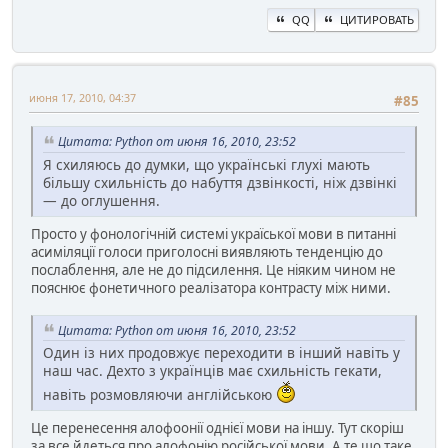
QQ
ЦИТИРОВАТЬ
июня 17, 2010, 04:37
#85
Цитата: Python от июня 16, 2010, 23:52
Я схиляюсь до думки, що українські глухі мають
більшу схильність до набуття дзвінкості, ніж дзвінкі
— до оглушення.
Просто у фонологічній системі україської мови в питанні
асиміляції голоси приголосні виявляють тенденцію до
послаблення, але не до підсилення. Це ніяким чином не
пояснює фонетичного реалізатора контрасту між ними.
Цитата: Python от июня 16, 2010, 23:52
Один із них продовжує переходити в інший навіть у
наш час. Дехто з українців має схильність гекати,
навіть розмовляючи англійською
Це перенесення алофоонії однієї мови на іншу. Тут скоріш
за все йдеться про алофонію російської мови. А те що таке