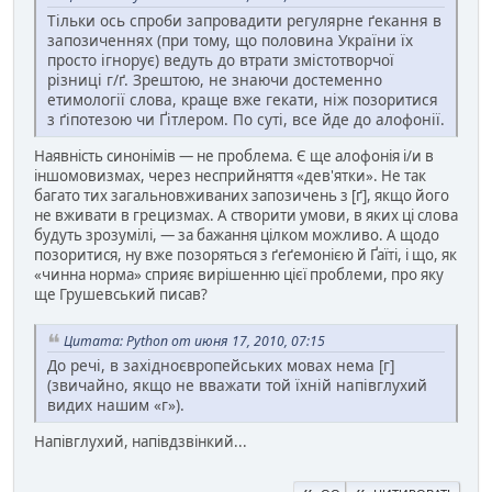
Тільки ось спроби запровадити регулярне ґекання в
запозиченнях (при тому, що половина України їх
просто ігнорує) ведуть до втрати змістотворчої
різниці г/ґ. Зрештою, не знаючи достеменно
етимології слова, краще вже гекати, ніж позоритися
з ґіпотезою чи Ґітлером. По суті, все йде до алофонії.
Наявність синонімів — не проблема. Є ще алофонія і/и в
іншомовизмах, через несприйняття «дев'ятки». Не так
багато тих загальновживаних запозичень з [ґ], якщо його
не вживати в грецизмах. А створити умови, в яких ці слова
будуть зрозумілі, — за бажання цілком можливо. А щодо
позоритися, ну вже позоряться з ґеґемонією й Ґаїті, і що, як
«чинна норма» сприяє вирішенню цієї проблеми, про яку
ще Грушевський писав?
Цитата: Python от июня 17, 2010, 07:15
До речі, в західноєвропейських мовах нема [г]
(звичайно, якщо не вважати той їхній напівглухий
видих нашим «г»).
Напівглухий, напівдзвінкий...