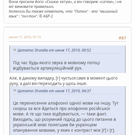
Вони просили його: «Скажи: кетум», а він говорив: «сатем», і не
міг вимовити правильно.
Хотелось бы также отметить, что "Питон" - это "мышиный
язык" : "пи+тон".
© АБР-2
июня 17, 2010, 07:15
#87
Цитата: Drundia от июня 17, 2010, 00:52
Під час будь-якого звука в мовному потоці
відбувається артикуляційний рух.
Але, в даному випадку, [г] чується саме в момент цього
руху, а далі він переходить у щось інше.
Цитата: Drundia от июня 17, 2010, 04:37
Це перенесення алофоонії однієї мови на іншу. Тут
скоріш за все йдеться про алофонію російської
мови. А те що таке відбувається, — таки факт.
Виходить, що розумний підхід до цього питання в
українській мові полегшив би українцям
опанування мовами, у яких є контраст між [ґ] і [г].