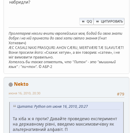
набридли?
QQ
ЦИТИРОВАТЬ
Пролетареві ніколи вчити європейських мов, бодай би свою знати
добре і на ній принести до своєї хати світло знання
(Гнат
Хоткевич)
ÆC CASALI NAXI PRASQURI: AHOV CÆRU, MERTVÆRI TÆ SLAVUTÆT!
Вони просили його: «Скажи: кетум», а він говорив: «сатем», і не
міг вимовити правильно.
Хотелось бы также отметить, что "Питон" - это "мышиный
язык" : "пи+тон".
© АБР-2
Nekto
июня 16, 2010, 20:30
#79
Цитата: Python от июня 16, 2010, 20:27
Та хіба ж я проти? Давайте проведемо експеримент
на державному рівні, введемо максимовичівку як
альтернативний алфавіт. П