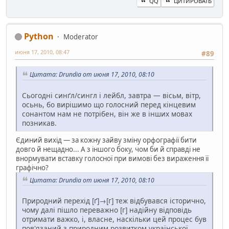
QQ
ЦИТИРОВАТЬ
Python
Moderator
июня 17, 2010, 08:47
#89
Цитата: Drundia от июня 17, 2010, 08:10
Сьогодні синґл/сингл і лейбл, завтра — вісьм, вітр,
осьнь, бо вирішимо що голосний перед кінцевим
сонантом нам не потрібен, він же в інших мовах
позникав.
Єдиний вихід — за кожну зайву зміну орфографії бити
довго й нещадно... А з іншого боку, чом би й справді не
внормувати вставку голосної при вимові без вираження її
графічно?
Цитата: Drundia от июня 17, 2010, 08:10
Природний перехід [ґ]→[г] теж відбувався історично,
чому далі пішло переважно [г] надійну відповідь
отримати важко, і, власне, наскільки цей процес був
пов'язаний з природним розвитком української