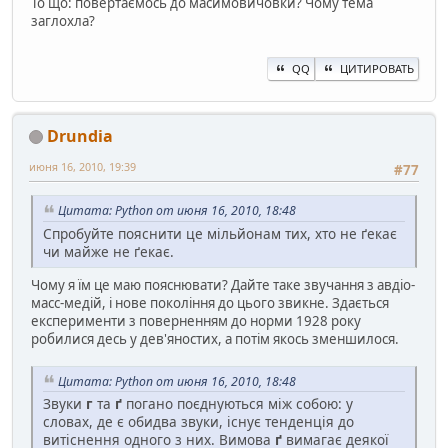
То що: повертаємось до масимовичôвки? Чому тема
заглохла?
QQ
ЦИТИРОВАТЬ
Drundia
июня 16, 2010, 19:39
#77
Цитата: Python от июня 16, 2010, 18:48
Спробуйте пояснити це мільйонам тих, хто не ґекає
чи майже не ґекає.
Чому я їм це маю пояснювати? Дайте таке звучання з авдіо-
масс-медій, і нове покоління до цього звикне. Здається
експерименти з поверненням до норми 1928 року
робилися десь у дев'яностих, а потім якось зменшилося.
Цитата: Python от июня 16, 2010, 18:48
Звуки
г
та
ґ
погано поєднуються між собою: у
словах, де є обидва звуки, існує тенденція до
витіснення одного з них. Вимова
ґ
вимагає деякої