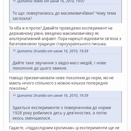
Цитата: Nekto от июня 16, 2010, 19:07
То що: повертаємось до масимовичôвки? Чому тема
заглохла?
Та хіба ж я проти? Давайте проведемо експеримент на
державному рівні, введемо максимовичівку як
альтернативний алфавіт. Пора нарешті відновити зв'язок з
багатовіковою традицію староукраїнського письма.
Цитата: Drundia от июня 16, 2010, 19:39
Дайте таке звучання з авдіо-масс-медій, і нове
покоління до цього звикне.
Навіщо призвичаювати нове покоління до норм, які не
мають нічого спільного з мовою кількох попередніх
поколінь?
Цитата: Drundia от июня 16, 2010, 19:39
Здається експерименти з поверненням до норми
1928 року робилися десь у дев'яностих, а потім
якось зменшилося.
Гадаєте, «піддослідним кроликам» ці експерименти ще не