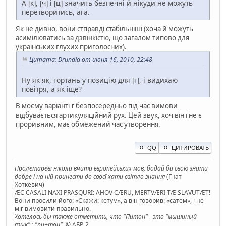
А [к], [ч] і [ц] значить безпечні й нікуди не можуть
перетворитись, ага.
Як не дивно, вони стправді стабільніші (хоча й можуть
асимілюватись за дзвінкістю, що загалом типово для
українських глухих приголосних).
Цитата: Drundia от июня 16, 2010, 22:48
Ну як як, гортань у позицію для [г], і видихаю
повітря, а як іще?
В моєму варіанті
г
безпосередньо під час вимови
відбувається артикуляційний рух. Цей звук, хоч він і не є
проривним, має обмежений час утворення.
QQ
ЦИТИРОВАТЬ
Пролетареві ніколи вчити європейських мов, бодай би свою знати
добре і на ній принести до своєї хати світло знання
(Гнат
Хоткевич)
ÆC CASALI NAXI PRASQURI: AHOV CÆRU, MERTVÆRI TÆ SLAVUTÆT!
Вони просили його: «Скажи: кетум», а він говорив: «сатем», і не
міг вимовити правильно.
Хотелось бы также отметить, что "Питон" - это "мышиный
язык" : "пи+тон".
© АБР-2