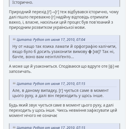
Історично.
Природний перехід [ґ]→[г] теж відбувався історично, чому
далі пішло переважно [г] надійну відповідь отримати
важко, і, власне, наскільки цей процес був пов'язаний з
природним розвитком української мови.
Цитата: Python от июня 17, 2010, 07:04
Ну от нащо так язика ламати й орфографію калічити,
якщо було б досить узаконити вимову
ф
[хв]? Так ні,
бачте, воно вам неінтіліґенто...
А може ще й узакониться. Сподіваюся що вдруге оте [ф] не
запозичать.
Цитата: Python от июня 17, 2010, 07:15
Але, в даному випадку, [г] чується саме в момент
цього руху, а далі він переходить у щось інше.
Будь який звук чується саме в момент цього руху, а далі
переходить у щось інше. Чиєсь невміння зафіксувати цей
момент нічого не означає
Цитата: Python от июня 17, 2010, 07:15