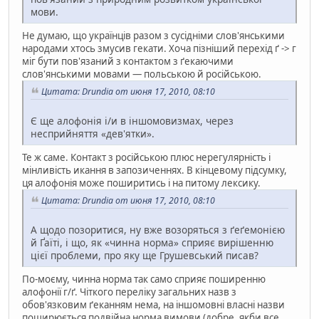
мови.
Не думаю, що українців разом з сусідніми слов'янськими
народами хтось змусив гекати. Хоча пізніший перехід ґ -> г
міг бути пов'язаний з контактом з ґекаючими
слов'янськими мовами — польською й російською.
Цитата: Drundia от июня 17, 2010, 08:10
Є ще алофонія і/и в іншомовизмах, через
несприйняття «дев'ятки».
Те ж саме. Контакт з російською плюс нерегулярність і
мінливість икання в запозиченнях. В кінцевому підсумку,
ця алофонія може поширитись і на питому лексику.
Цитата: Drundia от июня 17, 2010, 08:10
А щодо позоритися, ну вже возоряться з ґеґемонією
й Ґаїті, і що, як «чинна норма» сприяє вирішенню
цієї проблеми, про яку ще Грушевський писав?
По-моєму, чинна норма так само сприяє поширенню
алофонії г/ґ. Чіткого переліку загальних назв з
обов'язковим ґеканням нема, на іншомовні власні назви
поширюється подвійна норма вимови (добре, якби все