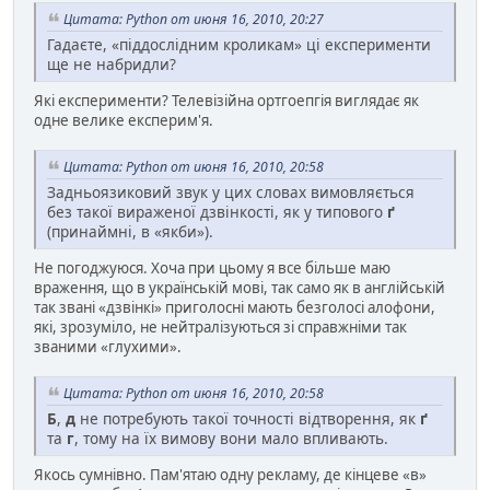
Цитата: Python от июня 16, 2010, 20:27
Гадаєте, «піддослідним кроликам» ці експерименти
ще не набридли?
Які експерименти? Телевізійна ортгоепгія виглядає як
одне велике експерим'я.
Цитата: Python от июня 16, 2010, 20:58
Задньоязиковий звук у цих словах вимовляється
без такої вираженої дзвінкості, як у типового
ґ
(принаймні, в «якби»).
Не погоджуюся. Хоча при цьому я все більше маю
враження, що в українській мові, так само як в англійській
так звані «дзвінкі» приголосні мають безголосі алофони,
які, зрозуміло, не нейтралізуються зі справжніми так
званими «глухими».
Цитата: Python от июня 16, 2010, 20:58
Б
,
д
не потребують такої точності відтворення, як
ґ
та
г
, тому на їх вимову вони мало впливають.
Якось сумнівно. Пам'ятаю одну рекламу, де кінцеве «в»