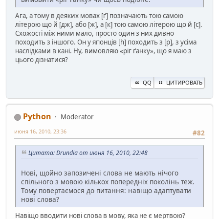
Ага, а тому в деяких мовах [ґ] позначають тою самою
літерою що й [дж], або [ж], а [к] тою самою літерою що й [с].
Схожості між ними мало, просто один з них дивно
походить з іншого. Он у японців [h] походить з [p], з усіма
наслідками в кані. Ну, вимовляю «ріг ґанку», що я маю з
цього дізнатися?
QQ
ЦИТИРОВАТЬ
Python
Moderator
июня 16, 2010, 23:36
#82
Цитата: Drundia от июня 16, 2010, 22:48
Нові, щойно запозичені слова не мають нічого
спільного з мовою кількох попередніх поколінь теж.
Тому повертаємося до питання: навіщо адаптувати
нові слова?
Навіщо вводити нові слова в мову, яка не є мертвою?