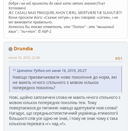
добре і на ній принести до своєї хати світло знання
(Гнат
Хоткевич)
ÆC CASALI NAXI PRASQURI: AHOV CÆRU, MERTVÆRI TÆ SLAVUTÆT!
Вони просили його: «Скажи: кетум», а він говорив: «сатем», і не
міг вимовити правильно.
Хотелось бы также отметить, что "Питон" - это "мышиный
язык" : "пи+тон".
© АБР-2
Drundia
июня 16, 2010, 22:48
#81
Цитата: Python от июня 16, 2010, 20:27
Навіщо призвичаювати нове покоління до норм, які
не мають нічого спільного з мовою кількох
попередніх поколінь?
Нові, щойно запозичені слова не мають нічого спільного з
мовою кількох попередніх поколінь теж. Тому
повертаємося до питання: навіщо адаптувати нові слова?
Нагадує, що середньостатистичний українець етимології
більшості слів усе одно не знає, і тому не знає чому є така
кількісна перевага «г» над «ґ».