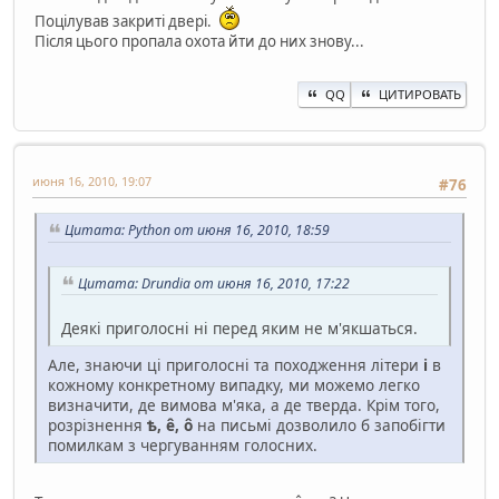
Поцілував закриті двері.
Після цього пропала охота йти до них знову...
QQ
ЦИТИРОВАТЬ
июня 16, 2010, 19:07
#76
Цитата: Python от июня 16, 2010, 18:59
Цитата: Drundia от июня 16, 2010, 17:22
Деякі приголосні ні перед яким не м'якшаться.
Але, знаючи ці приголосні та походження літери
і
в
кожному конкретному випадку, ми можемо легко
визначити, де вимова м'яка, а де тверда. Крім того,
розрізнення
ѣ, ê, ô
на письмі дозволило б запобігти
помилкам з чергуванням голосних.