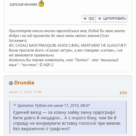
запозиченнях
QQ
ЦИТИРОВАТЬ
Пролетареві ніколи вчити європейських мов, бодай би свою знати
добре і на ній принести до своєї хати світло знання
(Гнат
Хоткевич)
ÆC CASALI NAXI PRASQURI: AHOV CÆRU, MERTVÆRI TÆ SLAVUTÆT!
Вони просили його: «Скажи: кетум», а він говорив: «сатем», і не
міг вимовити правильно.
Хотелось бы также отметить, что "Питон" - это "мышиный
язык" : "пи+тон".
© АБР-2
Drundia
июня 17, 2010, 17:08
#90
Цитата: Python от июня 17, 2010, 08:47
Єдиний вихід — за кожну зайву зміну орфографії
бити довго й нещадно... А з іншого боку, чом би й
справді не внормувати вставку голосної при вимові
без вираження її графічно?