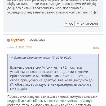
відбувається, — таки факт. Виходить, що розумний підхід
до цього питання в українській мові полегшив би
українцям опанування мовами, у яких є контраст між [ґ] і [г].
QQ
ЦИТИРОВАТЬ
Python
Moderator
июня 17, 2010, 07:04
#86
Цитата: Drundia от июня 17, 2010, 00:52
Візьмімо слова синґл (сингл), лейбл, скільки
українських слів ви знаєте з кінцевими групами
приголосних нґл/нгл/йбл? Тим не менш ніхто ці
слова примусово не адаптує. Але коли доходить до
ґ/г обов'язково згадують нехарактерність одного з
цих звуків.
Послідовності звуків, важкі для вимови, можуть зазнавати
редукції, асиміляції, там може з'являтися вставний звук
(погогодьтесь, вимова «синл» чи «лейбел», а так само