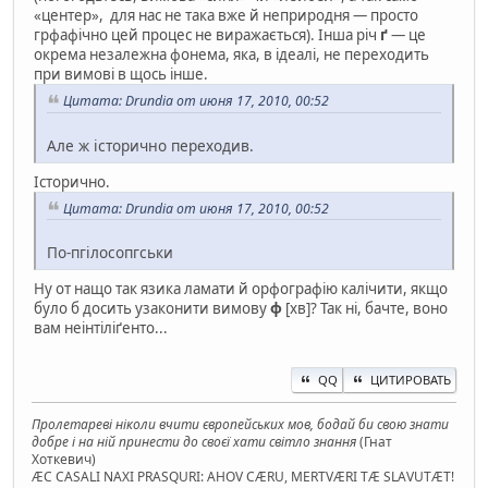
«центер», для нас не така вже й неприродня — просто
грфафічно цей процес не виражається). Інша річ
ґ
— це
окрема незалежна фонема, яка, в ідеалі, не переходить
при вимові в щось інше.
Цитата: Drundia от июня 17, 2010, 00:52
Але ж історично переходив.
Історично.
Цитата: Drundia от июня 17, 2010, 00:52
По-пгілосопгськи
Ну от нащо так язика ламати й орфографію калічити, якщо
було б досить узаконити вимову
ф
[хв]? Так ні, бачте, воно
вам неінтіліґенто...
QQ
ЦИТИРОВАТЬ
Пролетареві ніколи вчити європейських мов, бодай би свою знати
добре і на ній принести до своєї хати світло знання
(Гнат
Хоткевич)
ÆC CASALI NAXI PRASQURI: AHOV CÆRU, MERTVÆRI TÆ SLAVUTÆT!