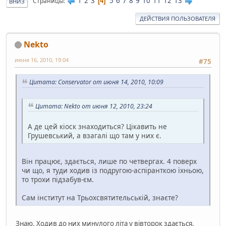
1
2
3
5
6
7
8
9
10
11
12
13
Страницы
4
ВНИЗ
ДЕЙСТВИЯ ПОЛЬЗОВАТЕЛЯ
Nekto
июня 16, 2010, 19:04
#75
Цитата: Conservator от июня 14, 2010, 10:09
Цитата: Nekto от июня 12, 2010, 23:24
А де цей кіоск знаходиться? Цікавить не
Грушевський, а взагалі що там у них є.
Він працює, здається, лише по четвергах. 4 поверх
чи що, я туди ходив із подругою-аспіранткою їхньою,
то трохи підзабув-єм.
Сам інститут на Трьохсвятительській, знаєте?
Знаю. Ходив до них минулого літа у вівторок здається.