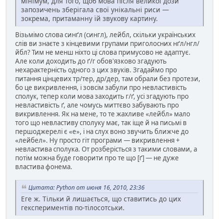
мінімум, для того, щоб мова після великої дози
запозичень зберігала свої унікальні риси —
зокрема, притаманну їй звукову картину.
Візьмімо слова синґл (сингл), лейбл, скільки українських
слів ви знаєте з кінцевими групами приголосних нґл/нгл/
йбл? Тим не менш ніхто ці слова примусово не адаптує.
Але коли доходить до ґ/г обов'язково згадують
нехарактерність одного з цих звуків. Згадаймо про
питання цінцевих тр/тер, др/дер, там обрали без протези,
бо це викривлення, і зовсім забули про невластивість
сполук, тепер коли мова заходить г/ґ, усі згадують про
невластивість ґ, але чомусь миттєво забувають про
викривлення. Як на мене, то те жахливе «лейбл» мало
того що невластиву сполуку має, так іще й на письмі в
першоджерелі є «е», і на слух воно звучить ближче до
«лейбел». Ну просто гіт програми — викривлення +
невластива сполука. От розберісться з такими словами, а
потім можна буде говорити про те що [ґ] — не дуже
властива фонема.
Цитата: Python от июня 16, 2010, 23:36
Еге ж. Тільки й лишається, що ставитись до цих
гекспериментів по-тілосотськи.