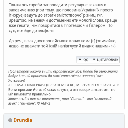
Тільки ось спроби запровадити регулярне ґекання в
запозиченнях (при тому, що половина України їх просто
ігнорує) ведуть до втрати змістотворчої різниці г/ґ.
Зрештою, не знаючи достеменно етимології слова, краще
вже гекати, ніж позоритися з ґіпотезою чи Ґітлером. По
суті, все йде до алофонії.
До речі, в західноєвропейських мовах нема [г] (звичайно,
якщо не вважати той їхній напівглухий видих нашим «г»).
QQ
ЦИТИРОВАТЬ
Пролетареві ніколи вчити європейських мов, бодай би свою знати
добре і на ній принести до своєї хати світло знання
(Гнат
Хоткевич)
ÆC CASALI NAXI PRASQURI: AHOV CÆRU, MERTVÆRI TÆ SLAVUTÆT!
Вони просили його: «Скажи: кетум», а він говорив: «сатем», і не
міг вимовити правильно.
Хотелось бы также отметить, что "Питон" - это "мышиный
язык" : "пи+тон".
© АБР-2
Drundia