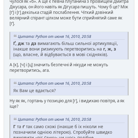
чулося як «б». А ще є певна плутанина з прізвищем Дмитра
Дікусара, он його навіть як Дігусара пишуть. Чому б це? Між
[ґ] і [г] декілька стадій послаблення. Чіткий дзвінкий
велярний спірант цілком може бути сприйнятий саме як
[ґ].
Цитата: Python от июня 16, 2010, 20:58
Ґ, дж
та
дз
вимагають більш сильної артикуляції,
інакше вони ризикують перетворитись на
г, ж, з
(що, власне, й відбувається в мові східняків).
А [к], [ч] і [ц] значить безпечні й нікуди не можуть
перетворитись, ага.
Цитата: Python от июня 16, 2010, 20:58
Як Вам це вдається?
Ну як як, гортань у позицію для [г], і видихаю повітря, а як
іще?
Цитата: Python от июня 16, 2010, 20:58
Г
та
ґ
так само схожі (інакше б їх ніколи не
позначили однією літерою). Спробуйте швидко
вимовити «ріг ґанку» чи щось подібне.