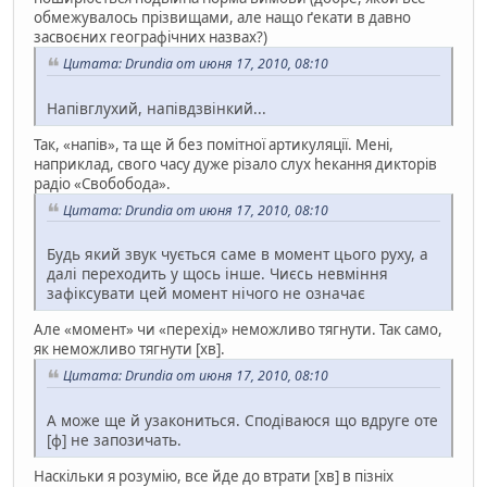
обмежувалось прізвищами, але нащо ґекати в давно
засвоєних географічних назвах?)
Цитата: Drundia от июня 17, 2010, 08:10
Напівглухий, напівдзвінкий...
Так, «напів», та ще й без помітної артикуляції. Мені,
наприклад, свого часу дуже різало слух hекання дикторів
радіо «Свобобода».
Цитата: Drundia от июня 17, 2010, 08:10
Будь який звук чується саме в момент цього руху, а
далі переходить у щось інше. Чиєсь невміння
зафіксувати цей момент нічого не означає
Але «момент» чи «перехід» неможливо тягнути. Так само,
як неможливо тягнути [хв].
Цитата: Drundia от июня 17, 2010, 08:10
А може ще й узакониться. Сподіваюся що вдруге оте
[ф] не запозичать.
Наскільки я розумію, все йде до втрати [хв] в пізніх