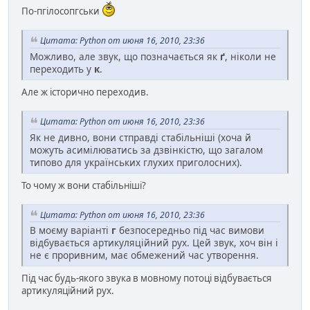
По-пгілосопгськи
Цитата: Python от июня 16, 2010, 23:36
Можливо, але звук, що позначається як
ґ
, ніколи не
переходить у
к
.
Але ж історично переходив.
Цитата: Python от июня 16, 2010, 23:36
Як не дивно, вони стправді стабільніші (хоча й
можуть асимілюватись за дзвінкістю, що загалом
типово для українських глухих приголосних).
То чому ж вони стабільніші?
Цитата: Python от июня 16, 2010, 23:36
В моєму варіанті
г
безпосередньо під час вимови
відбувається артикуляційний рух. Цей звук, хоч він і
не є проривним, має обмежений час утворення.
Під час будь-якого звука в мовному потоці відбувається
артикуляційний рух.