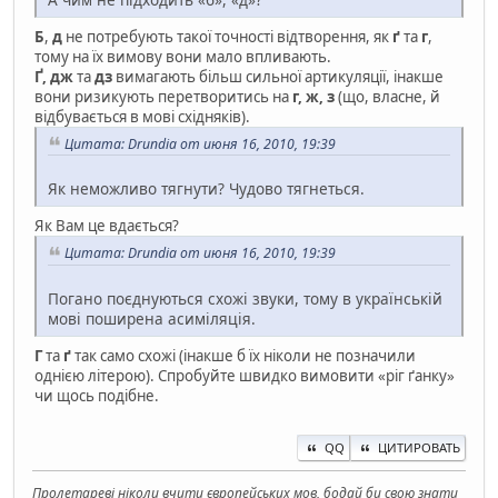
Б
,
д
не потребують такої точності відтворення, як
ґ
та
г
,
тому на їх вимову вони мало впливають.
Ґ, дж
та
дз
вимагають більш сильної артикуляції, інакше
вони ризикують перетворитись на
г, ж, з
(що, власне, й
відбувається в мові східняків).
Цитата: Drundia от июня 16, 2010, 19:39
Як неможливо тягнути? Чудово тягнеться.
Як Вам це вдається?
Цитата: Drundia от июня 16, 2010, 19:39
Погано поєднуються схожі звуки, тому в українській
мові поширена асиміляція.
Г
та
ґ
так само схожі (інакше б їх ніколи не позначили
однією літерою). Спробуйте швидко вимовити «ріг ґанку»
чи щось подібне.
QQ
ЦИТИРОВАТЬ
Пролетареві ніколи вчити європейських мов, бодай би свою знати