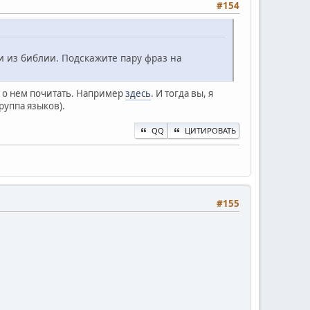
#154
ии из библии. Подскажите пару фраз на
ь о нем почитать. Например
здесь
. И тогда вы, я
руппа языков).
QQ
ЦИТИРОВАТЬ
#155