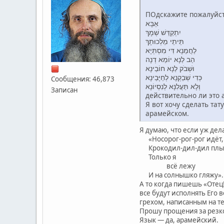
ПОдскажите пожалуйст
אַבָּא
יִתְקַדַּשׁ שְׁמָךְ
תֵּיתֵי מַלְכוּתָךְ
לַחֲמַנָא דִּי מִסְתְּיָא
הַב לַנָא יוֹמַא דְנָה
וּשְׁבֹק לַנָא חוֹבַינָא
כְּדִי שְׁבַקְנָא לְחַיָּבַינָא
Сообщения: 46,873
וְלָא תַּעֲלִנָּא לְנִסְיוֹנָא
Записан
действительно ли это 
Я вот хочу сделать та
арамейском.
Я думаю, что если уж де
«Носорог-рог-рог идёт,
Крокодил-дил-дил плы
Только я
всё лежу
И на солнышко гляжу».
А то когда пишешь «Отец! 
все будут исполнять Его в
грехом, написанным на тел
Прошу прощения за резкос
Язык — да, арамейский.