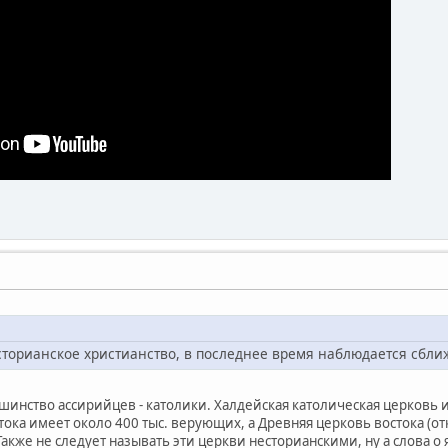
сторианское христианство, в последнее время наблюдается сбли
шинство ассирийцев - католики. Халдейская католическая церковь и
ока имеет около 400 тыс. верующих, а Древняя церковь востока (о
 Также не следует называть эти церкви несторианскими, ну а слов