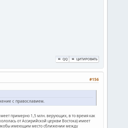
QQ
ЦИТИРОВАТЬ
#156
жение с православием.
меет примерно 1,5 млн. верующих, в то время как
ткололась от Ассирийской церкви Востока) имеет
а о якобы имеющим место сближении между