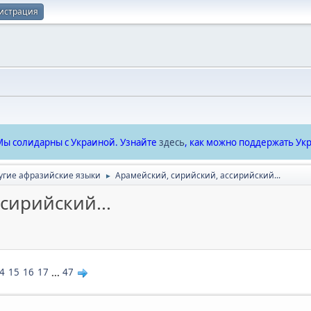
истрация
ы солидарны с Украиной. Узнайте
здесь
, как можно поддержать Укр
угие афразийские языки
Арамейский, сирийский, ассирийский...
►
сирийский...
4
15
16
17
...
47