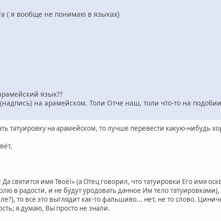
а ( я вообще не понимаю в языках)
арамейский язык??
ту(надпись) на арамейском. Толи Отче наш, толи что-то на подоби
лать татуировку на арамейском, то лучше перевести какую-нибудь 
вёт,
Да святится имя Твоё!» (а Отец говорил, что татуировки Его имя оскв
олю в радости, и не будут уродовать данное Им тело татуировками), 
е?), то всё это выглядит как-то фальшиво... нет, не то слово. Цинич
ть; я думаю, Вы просто не знали.