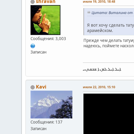
shravan
июля 19, 2010, 18:48
Цитата: Виталина от и
Я вот хочу сделать тат
арамейском.
Сообщения: 3,003
Прежде чем делать татуи
надеюсь, поймете насколь
Записан
ܐܝܠ ܐܝܠ ܠܡܢܐ ܫܒܩܬܢܝ
Kavi
июля 22, 2010, 15:10
Сообщения: 137
Записан