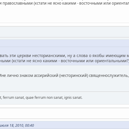
 православными (кстати не ясно какими - восточными или ориента
ывать эти церкви несторианскими, ну а слова о якобы имеющим
ными (кстати не ясно какими - восточными или ориентальными?)
 Мне лично знаком ассирийский (несторинский) священнослужитель
ferrum sanat, quae ferrum non sanat, ignis sanat.
юля 18, 2010, 00:40