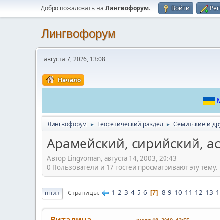
Добро пожаловать на
Лингвофорум
.
Войти
Рег
Лингвофорум
августа 7, 2026, 13:08
Начало
М
Лингвофорум
Теоретический раздел
Семитские и др
►
►
Арамейский, сирийский, ас
Автор Lingvoman, августа 14, 2003, 20:43
0 Пользователи и 17 гостей просматривают эту тему.
1
2
3
4
5
6
8
9
10
11
12
13
1
Страницы
7
ВНИЗ
Виталина
июля 18, 2010, 13:55