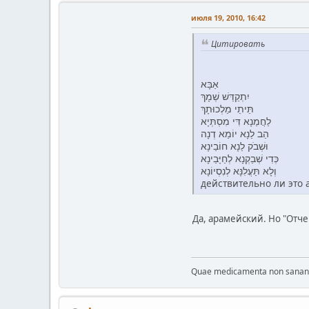
июля 19, 2010, 16:42
Цитировать
אַבָּא
יִתְקַדַּשׁ שְׁמָךְ
תֵּיתֵי מַלְכוּתָךְ
לַחֲמַנָא דִּי מִסְתְּיָא
הַב לַנָא יוֹמַא דְנָה
וּשְׁבֹק לַנָא חוֹבַינָא
כְּדִי שְׁבַקְנָא לְחַיָּבַינָא
וְלָא תַּעֲלִנָּא לְנִסְיוֹנָא
действительно ли это 
Да, арамейский. Но "Отче 
Quae medicamenta non sanant, 