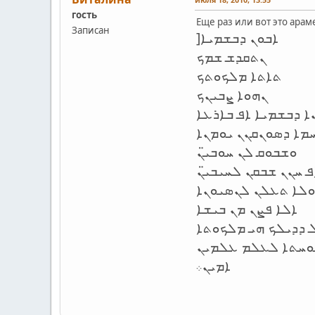
гость
Еще раз или вот это арам
Записан
]ܐܒܘܢ ܕܒܫܡܝܐ
ܢܬܩܕܫ ܫܡܟ
ܬܐܬܐ ܡܠܟܘܬܟ
ܢܗܘܐ ܨܒܝܢܟ
ܐ ܕܒܫܡܝܐ ܐܦ ܒܐܪܥܐ
ܡܐ ܕܣܘܢܩܢܢ ܝܘܡܢܐ
ܘܫܒܘܩ ܠܢ ܚܘܒܝ̈ܢ
ܦ ܚܢܢ ܫܒܩܢ ܠܚܝܒܝ̈ܢ
ܘܠܐ ܬܥܠܢ ܠܢܣܝܘܢܐ
ܐܠܐ ܦܨܢ ܡܢ ܒܝܫܐ
 ܕܕܝܠܟ ܗܝ ܡܠܟܘܬܐ
ܘܚܬܐ ܠܥܠܡ ܥܠܡܝܢ
ܐܡܝܢ
܀