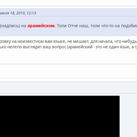
юля 18, 2010, 12:13
у(надпись) на
арамейском
. Толи Отче наш, толи что-то на подоб
ровку на неизвестном вам языке, не мешает, для начала, что-нибуд
ко нелепо выглядит ваш вопрос (арамейский - это не один язык, а г