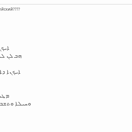
ейский????
ܐܝܟܢ
ܗܒ ܠܢ ܠܚ
ܐܝܟܢܐ ܕܐ
ܡܛܠ
ܘܚܝܠܐ ܘܬܫܒ