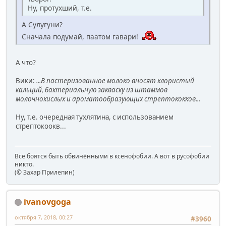
Ну, протухший, т.е.
А Сулугуни?
Сначала подумай, паатом гавари!
А что?
Вики:
...В пастеризованное молоко вносят хлористый
кальций, бактериальную закваску из штаммов
молочнокислых и ароматообразующих стрептококков...
Ну, т.е. очередная тухлятина, с использованием
стрептокоокв...
Все боятся быть обвинёнными в ксенофобии. А вот в русофобии
никто.
(© Захар Прилепин)
ivanovgoga
октября 7, 2018, 00:27
#3960