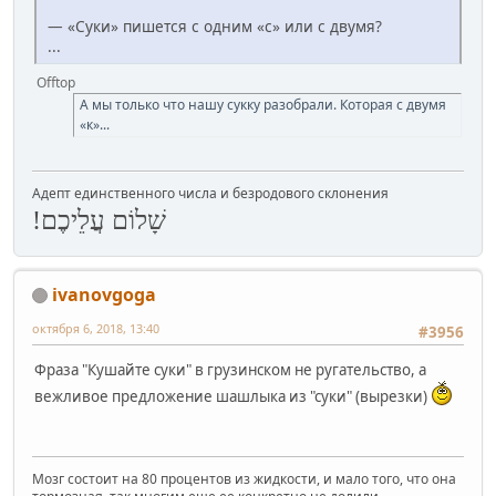
— «Суки» пишется с одним «с» или с двумя?
...
Offtop
А мы только что нашу сукку разобрали. Которая с двумя
«к»...
Адепт единственного числа и безродового склонения
שָׁלוֹם עֲלֵיכֶם!
ivanovgoga
октября 6, 2018, 13:40
#3956
Фраза "Кушайте суки" в грузинском не ругательство, а
вежливое предложение шашлыка из "суки" (вырезки)
Мозг состоит на 80 процентов из жидкости, и мало того, что она