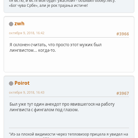
«Я мстю, и мстя моя будет ужасной» - объявил бобёр лесу.
«Бог чува Србе», али је рок трајања истиче!
zwh
октября 9, 2018, 16:42
#3966
Я склонен считать, что просто этот мужик был
лингвистом... когда-то.
Poirot
октября 9, 2018, 16:43
#3967
Был уже тут один анекдот про явившегося на работу
лингвиста с фингалом под глазом.
"Из-за плохой видимости через тепловизор прицела я увидел на