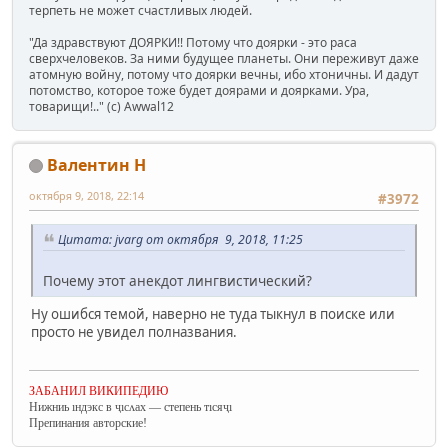
терпеть не может счастливых людей.
"Да здравствуют ДОЯРКИ!! Потому что доярки - это раса
сверхчеловеков. За ними будущее планеты. Они переживут даже
атомную войну, потому что доярки вечны, ибо хтоничны. И дадут
потомство, которое тоже будет доярами и доярками. Ура,
товарищи!.." (c) Awwal12
Валентин Н
октября 9, 2018, 22:14
#3972
Цитата: jvarg от октября 9, 2018, 11:25
Почему этот анекдот лингвистический?
Ну ошибся темой, наверно не туда тыкнул в поиске или
просто не увидел полназвания.
ЗАБАНИЛ ВИКИПЕДИЮ
Нижниь ıндэкс в ҷıсʌах — степень тıсяҷı
Препинания авторские!