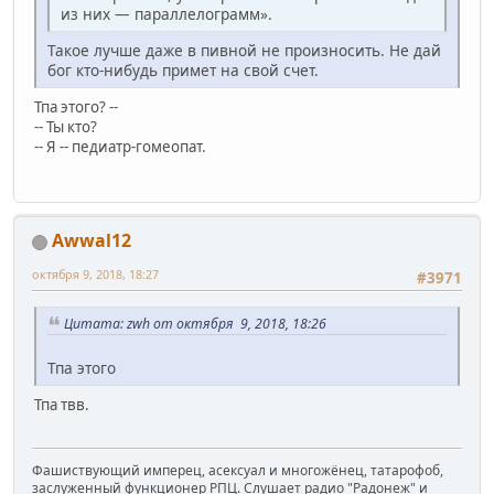
из них — параллелограмм».
Такое лучше даже в пивной не произносить. Не дай
бог кто-нибудь примет на свой счет.
Тпа этого? --
-- Ты кто?
-- Я -- педиатр-гомеопат.
Awwal12
октября 9, 2018, 18:27
#3971
Цитата: zwh от октября 9, 2018, 18:26
Тпа этого
Тпа твв.
Фашиствующий имперец, асексуал и многожёнец, татарофоб,
заслуженный функционер РПЦ. Слушает радио "Радонеж" и