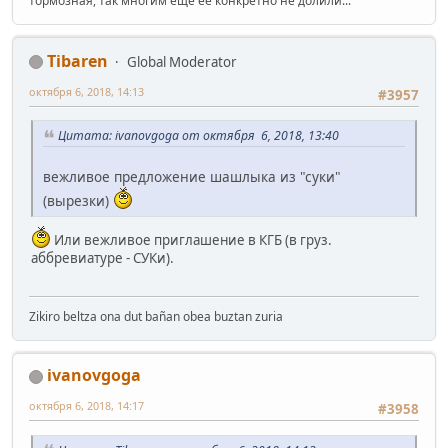
тормозная, так многим еще ее конкретно не долили...
Tibaren
Global Moderator
октября 6, 2018, 14:13
#3957
Цитата: ivanovgoga от октября 6, 2018, 13:40
вежливое предложение шашлыка из "суки"
(вырезки)
Или вежливое приглашение в КГБ (в груз.
аббревиатуре - СУКи).
Zikiro beltza ona dut bañan obea buztan zuria
ivanovgoga
октября 6, 2018, 14:17
#3958