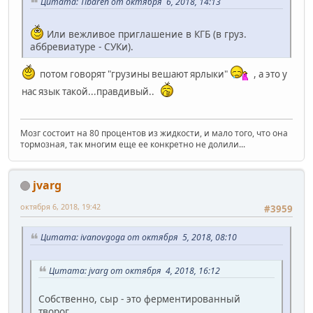
Цитата: Tibaren от октября 6, 2018, 14:13
Или вежливое приглашение в КГБ (в груз.
аббревиатуре - СУКи).
потом говорят "грузины вешают ярлыки"
, а это у
нас язык такой...правдивый..
Мозг состоит на 80 процентов из жидкости, и мало того, что она
тормозная, так многим еще ее конкретно не долили...
jvarg
октября 6, 2018, 19:42
#3959
Цитата: ivanovgoga от октября 5, 2018, 08:10
Цитата: jvarg от октября 4, 2018, 16:12
Собственно, сыр - это ферментированный
творог.