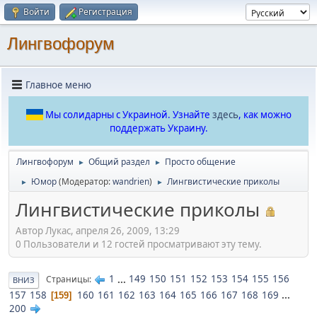
Войти
Регистрация
Лингвофорум
Главное меню
Мы солидарны с Украиной. Узнайте
здесь
, как можно
поддержать Украину.
Лингвофорум
Общий раздел
Просто общение
►
►
Юмор
(Модератор:
wandrien
)
Лингвистические приколы
►
►
Лингвистические приколы
Автор Лукас, апреля 26, 2009, 13:29
0 Пользователи и 12 гостей просматривают эту тему.
1
...
149
150
151
152
153
154
155
156
Страницы
ВНИЗ
157
158
160
161
162
163
164
165
166
167
168
169
...
159
200