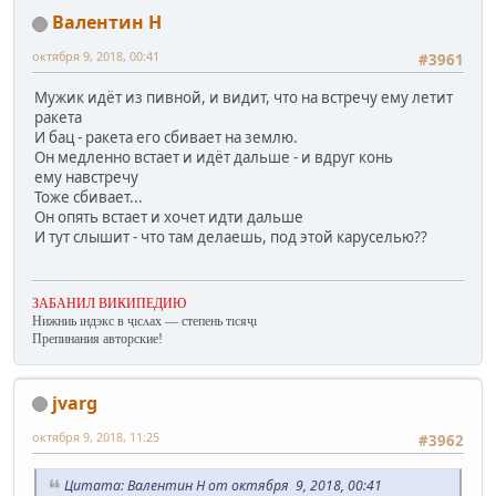
Валентин Н
октября 9, 2018, 00:41
#3961
Мужик идёт из пивной, и видит, что на встречу ему летит
ракета
И бац - ракета его сбивает на землю.
Он медленно встает и идёт дальше - и вдруг конь
ему навстречу
Тоже сбивает...
Он опять встает и хочет идти дальше
И тут слышит - что там делаешь, под этой каруселью??
ЗАБАНИЛ ВИКИПЕДИЮ
Нижниь ıндэкс в ҷıсʌах — степень тıсяҷı
Препинания авторские!
jvarg
октября 9, 2018, 11:25
#3962
Цитата: Валентин Н от октября 9, 2018, 00:41