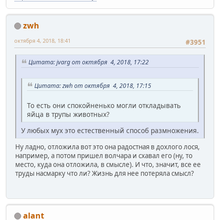
zwh
октября 4, 2018, 18:41
#3951
Цитата: jvarg от октября 4, 2018, 17:22
Цитата: zwh от октября 4, 2018, 17:15
То есть они спокойненько могли откладывать
яйца в трупы животных?
У любых мух это естественный способ размножения.
Ну ладно, отложила вот это она радостная в дохлого лося,
например, а потом пришел волчара и схавал его (ну, то
место, куда она отложила, в смысле). И что, значит, все ее
труды насмарку что ли? Жизнь для нее потеряла смысл?
alant