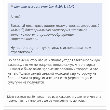
Цитата: jvarg от октября 6, 2018, 19:42
А что?
Вики:
...В пастеризованное молоко вносят хлористый
кальций, бактериальную закваску из штаммов
молочнокислых и ароматообразующих
стрептококков...
Ну, т.е. очередная тухлятина, с использованием
стрептокоокв...
Во первых никто у нас не использует для этого молочную
закваску, это же не мацони, только сычуг. А во-вторых
...Сказано было вами "ферментированный творог". А это
не так. Только самый свежий молодой сыр которому не
больше часа от роду. иначе начнется ферментация и
сулугуни не получится.
Мозг состоит на 80 процентов из жидкости, и мало того, что она
тормозная, так многим еще ее конкретно не долили...