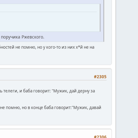
 поручика Ржевского.
остей не помню, но у кого-то из них х*й не на
#2305
ь телеги, и баба говорит: "Мужик, дай дерну за
не помню, но в конце баба говорит:"Мужик, давай
#2306