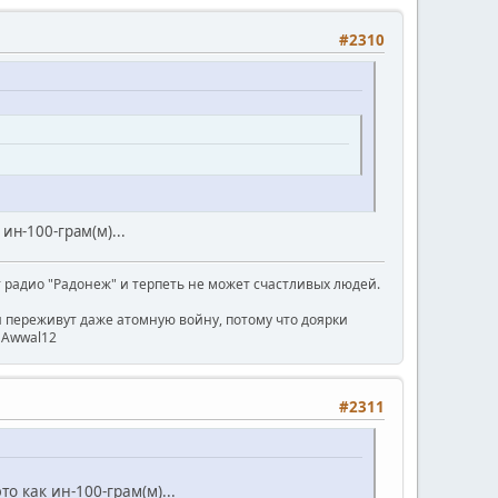
#2310
ин-100-грам(м)...
радио "Радонеж" и терпеть не может счастливых людей.
ни переживут даже атомную войну, потому что доярки
) Awwal12
#2311
 как ин-100-грам(м)...