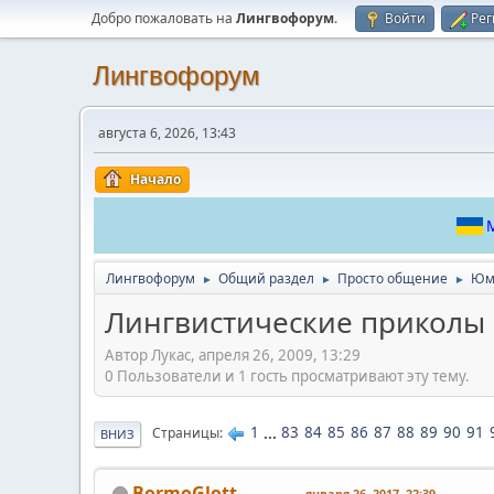
Добро пожаловать на
Лингвофорум
.
Войти
Рег
Лингвофорум
августа 6, 2026, 13:43
Начало
М
Лингвофорум
Общий раздел
Просто общение
Юм
►
►
►
Лингвистические приколы
Автор Лукас, апреля 26, 2009, 13:29
0 Пользователи и 1 гость просматривают эту тему.
1
...
83
84
85
86
87
88
89
90
91
Страницы
ВНИЗ
BormoGlott
января 26, 2017, 22:39