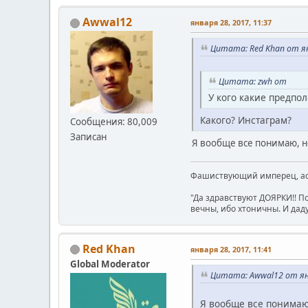
Awwal12
января 28, 2017, 11:37
Цитата: Red Khan от ян
Цитата: zwh от
У кого какие предпо
Какого? Инстаграм?
Сообщения: 80,009
Записан
Я вообще все понимаю, но
Фашиствующий имперец, асе
"Да здравствуют ДОЯРКИ!! П
вечны, ибо хтоничны. И даду
Red Khan
января 28, 2017, 11:41
Global Moderator
Цитата: Awwal12 от янв
Я вообще все понимаю,