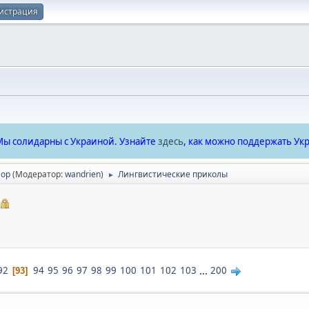
истрация
ы солидарны с Украиной. Узнайте
здесь
, как можно поддержать Укр
ор
(Модератор:
wandrien
)
Лингвистические приколы
►
92
94
95
96
97
98
99
100
101
102
103
...
200
93