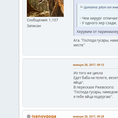
Цитата: piton от янва
- Чем хирург отличае
Сообщения: 1,107
- У одного хер сзади,
Записан
Херувим от парикмахер
Ага. "Господа гусары, на
месте"
января 28, 2017, 09:13
Из того же цикла
Едет баба на телеге, везе
яйца".
В пересказе Ржевского:
"Господа гусары, намедн
я тебе яйца подёргаю".
ivanovgoga
января 28, 2017, 09:28