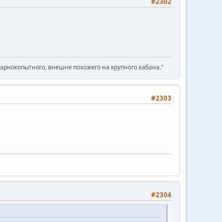
#2302
парнокопытного, внешне похожего на крупного кабана."
#2303
#2304