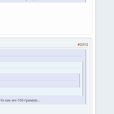
#2312
 как ин-100-грам(м)...