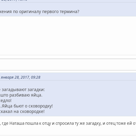
жения по оригиналу первого термина?
января 28, 2017, 09:28
 загадывают загадки:
 што разбиваю яйца.
седло!
.Яйца бьют о сковородку!
какал на сковородке!
 где Наташа пошла к отцу и спросила ту же загадку, и отец тоже ей 