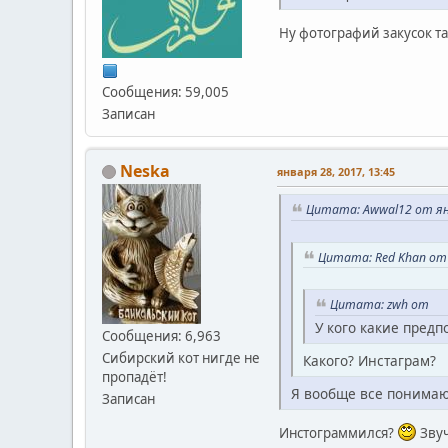
Ну фотографий закусок т
Сообщения: 59,005
Записан
Neska
января 28, 2017, 13:45
Цитата: Awwal12 от янв
Цитата: Red Khan от 
Цитата: zwh от
У кого какие пред
Сообщения: 6,963
Сибирский кот нигде не
Какого? Инстаграм?
пропадёт!
Я вообще все понимаю,
Записан
Инстограммился?
Зву