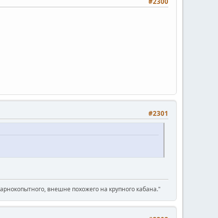
#2300
#2301
парнокопытного, внешне похожего на крупного кабана."