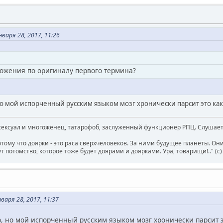
варя 28, 2017, 11:26
ложения по оригиналу первого термина?
 мой испорченный русским языком мозг хронически парсит это как 
ксуал и многожёнец, татарофоб, заслуженный функционер РПЦ. Слушает 
отому что доярки - это раса сверхчеловеков. За ними будущее планеты. О
т потомство, которое тоже будет доярами и доярками. Ура, товарищи!.." (c
аря 28, 2017, 11:37
 но мой испорченный русским языком мозг хронически парсит это