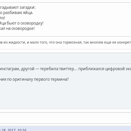
агадывают загадки:
то разбиваю яйца.
ло!
йца бьют о сковородку!
ал на сковородке!
в из жидкости, и мало того, что она тормозная, так многим еще ее конкрет
инстаграм, другой — теребила твиттер... приближался цифровой экс
ния по оригиналу первого термина?
28, 2017, 10:16