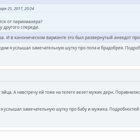
ря 25, 2017, 20:24
тся от парикмахера?
 у другого спереди.
а. И в каноническом варианте это был развернутый анекдот про
медни я услышал замечательную шутку про попа и брадобрея. Подробн
т яйца. А навстречу ей тоже на телеге везет мужик дерн. Поравнялис
и я услышал замечательную шутку про бабу и мужика. Подробностей 