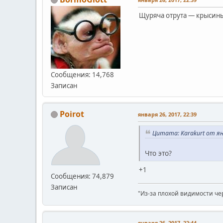
Щуряча отрута — крысин
Сообщения: 14,768
Записан
Poirot
января 26, 2017, 22:39
Цитата: Karakurt от янв
Что это?
+1
Сообщения: 74,879
Записан
"Из-за плохой видимости че
января 26, 2017, 22:44