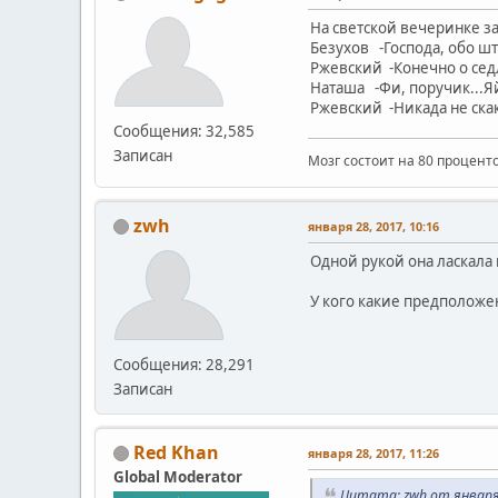
На светской вечеринке з
Безухов -Господа, обо ш
Ржевский -Конечно о сед
Наташа -Фи, поручик...Я
Ржевский -Никада не скак
Сообщения: 32,585
Записан
Мозг состоит на 80 проценто
zwh
января 28, 2017, 10:16
Одной рукой она ласкала 
У кого какие предположе
Сообщения: 28,291
Записан
Red Khan
января 28, 2017, 11:26
Global Moderator
Цитата: zwh от января 