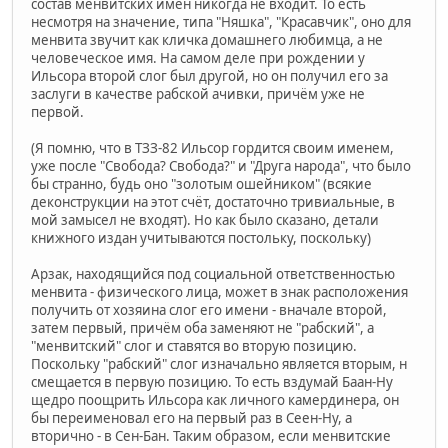
состав менвитских имён никогда не входит. То есть
несмотря на значение, типа "Няшка", "Красавчик", оно для
менвита звучит как кличка домашнего любимца, а не
человеческое имя. На самом деле при рождении у
Ильсора второй слог был другой, но он получил его за
заслуги в качестве рабской ачивки, причём уже не
первой.
(Я помню, что в ТЗЗ-82 Ильсор гордится своим именем,
уже после "Свобода? Свобода?" и "Друга народа", что было
бы странно, будь оно "золотым ошейником" (всякие
деконструкции на этот счёт, достаточно тривиальные, в
мой замысел не входят). Но как было сказано, детали
книжного издан учитываются постольку, поскольку)
Арзак, находящийся под социальной ответственностью
менвита - физического лица, может в знак расположения
получить от хозяина слог его имени - вначале второй,
затем первый, причём оба заменяют не "рабский", а
"менвитский" слог и ставятся во вторую позицию.
Поскольку "рабский" слог изначально является вторым, н
смещается в первую позицию. То есть вздумай Баан-Ну
щедро поощрить Ильсора как личного камердинера, он
бы переименовал его на первый раз в Сеен-Ну, а
вторично - в Сен-Бан. Таким образом, если менвитские