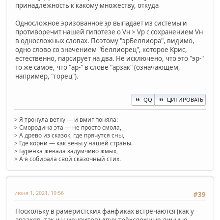
принадлежность к какому множеству, откуда
Односложное эризованное
эр
выпадает из системы и
противоречит нашей гипотезе о Vн > Vр с сохранением Vн
в односложных словах. Поэтому "эрБеллиора", видимо,
одно слово со значением "беллиорец", которое Крис,
естественно, парсирует на два. Не исключено, что это "эр-"
то же самое, что "ар-" в слове "арзак" (означающем,
например, "горец").
QQ
ЦИТИРОВАТЬ
> Я тронула ветку — и вмиг поняла:
> Смородина эта — не просто смола,
> А древо из сказок, где прячутся сны,
> Где корни — как вены у нашей страны.
> Бурёнка жевала задумчиво жмых,
> А я собирала свой сказочный стих.
июня 1, 2021, 19:56
#39
Поскольку в рамеристских фанфиках встречаются (как у