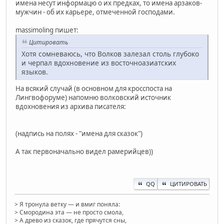
имена несут информацю о их предках, то имена арзаков-
мужчин - об их карьере, отмеченной господами.
massimoling пишет:
Цитировать
Хотя сомневаюсь, что Волков залезал столь глубоко
и черпал вдохновение из восточноазиатских
языков.
На всякий случай (в основном для кросспоста на
Лингвофоруме) напомню волковский источник
вдохновения из архива писателя:
(надпись на полях - "имена для сказок")
А так первоначально видел рамерийцев))
QQ
ЦИТИРОВАТЬ
> Я тронула ветку — и вмиг поняла:
> Смородина эта — не просто смола,
> А древо из сказок, где прячутся сны,