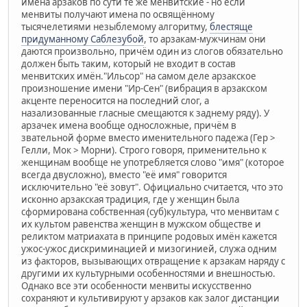
имена арзаков по сути те же менвитские - но если
менвиты получают имена по освящённому
тысячелетиями незыблемому алгоритму,
блестяще
придуманному Саблезубой
, то арзакам-мужчинам они
даются произвольно, причём один из слогов обязательно
должен быть таким, который не входит в состав
менвитских имён."Ильсор" на самом деле арзакское
произношение имени "Ир-Сен" (вибрация в арзакском
акценте переносится на последний слог, а
назализованные гласные смещаются к заднему ряду). У
арзачек имена вообще односложные, причём в
звательной форме вместо именительного падежа (Гер >
Гелли, Мок > Морни). Строго говоря, применительно к
женщинам вообще не употребляется слово "имя" (которое
всегда двусложно), вместо "её имя" говорится
исключительно "её зовут". Официально считается, что это
исконно арзакская традиция, где у женщин была
сформирована собственная (суб)культура, что менвитам с
их культом равенства женщин в мужском обществе и
реликтом матриахата в принципе родовых имён кажется
ужос-ужос дискриминацией и мизогинией, служа одним
из факторов, вызывающих отвращение к арзакам наряду с
другими их культурными особенностями и внешностью.
Однако все эти особенности менвиты искусственно
сохраняют и культивируют у арзаков как залог дистанции