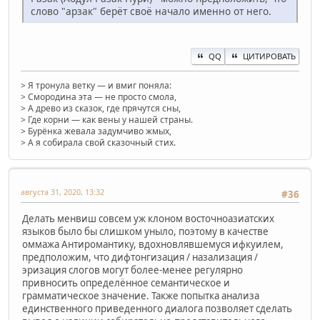
слово "арзак" берёт своё начало именно от него.
QQ
ЦИТИРОВАТЬ
> Я тронула ветку — и вмиг поняла:
> Смородина эта — не просто смола,
> А древо из сказок, где прячутся сны,
> Где корни — как вены у нашей страны.
> Бурёнка жевала задумчиво жмых,
> А я собирала свой сказочный стих.
августа 31, 2020, 13:32
#36
Делать менвиш совсем уж клоном восточноазиатских
языков было бы слишком уныло, поэтому в качестве
оммажа Антиромантику, вдохновлявшемуся ифкуилем,
предположим, что дифтонгизация / назализация /
эризация слогов могут более-менее регулярно
привносить определённое семантическое и
грамматическое значение. Также попытка анализа
единственного приведенного диалога позволяет сделать