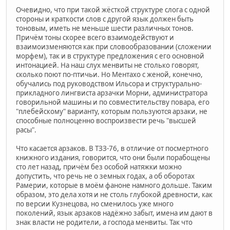
Очевидно, что при такой жёсткой структуре слога с одной
стороны и краткости слов с другой язык должен быть
тоновым, иметь не меньше шести различных тонов.
Причём тоны скорее всего взаимодействуют и
взаимоизменяются как при словообразовании (сложении
морфем), так и в структуре предложения с его основной
интонацией. На наш слух менвиты не столько говорят,
сколько поют по-птичьи. Но Ментахо с женой, конечно,
обучались под руководством Ильсора и структурально-
прикладного лингвиста арзачки Морни, администратора
говорильной машины и по совместительству повара, его
"плебейскому" варианту, которым пользуются арзаки, не
способные полноценно воспроизвести речь "высшей
расы".
Что касается арзаков. В ТЗЗ-76, в отличие от посмертного
книжного издания, говорится, что они были порабощены
сто лет назад, причём без особой натяжки можно
допустить, что речь не о земных годах, а об оборотах
Рамерии, которые в моём фаноне намного дольше. Таким
образом, это дела хотя и не столь глубокой древности, как
по версии Кузнецова, но сменилось уже много
поколений, язык арзаков надёжно забыт, имена им дают в
знак власти не родители, а господа менвиты. Так что