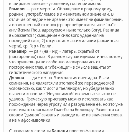
в широком смысле - угощение, гостеприимство.
Рамери
— ра + мер + 'и. Обращение к родному дому,
родине, употребляемое в именительном значении. В
отличие от недоимён арзачек это имеет не фамильярный,
а возвышенный оттенок (ср. пренебрежительное "ты" с
англйским Thou, адресуемом ныне только Богу). Разница
выражается 1) смещением силового ударения на
последний слог; 2) отсутствием ассимиляции (архаичная
черта), ср. Гер > Гелли.
Ранавир
— ра + (на + ир) = лагерь, скрытый от
(посторонних) глаз. В данном случае идиоматично, потому
что пришельцы не особенно маскировались от
посторонних глаз, а "Убежище" - в смысле защиты от
гипотетического нападения.
Дявона
— дя + о + на. Этимология очевидна. Были
сомнения, не является ли это такой же переводческой
условностью, как "лиос" и "Беллиора", но убедительно
вывести значение "Неуловимый" из земных языков не
удалось. Греческую приставку можно истолковать как
прохождение через угрозу или разрушение её, но это уже
натягивать совоглазое Гван-Ло на Беллиору. Разве что со
словом "дьявол" связать и выводить не из значения слова,
а из мифосимволики.
С названием столицы
Башани
простор фантазии