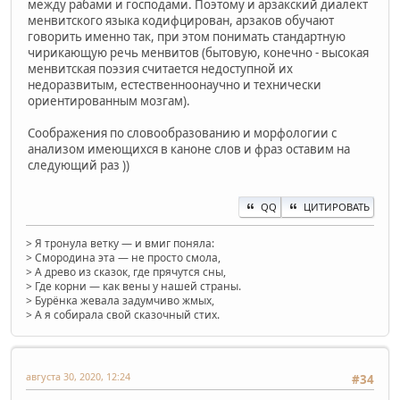
между рабами и господами. Поэтому и арзакский диалект
менвитского языка кодифцирован, арзаков обучают
говорить именно так, при этом понимать стандартную
чирикающую речь менвитов (бытовую, конечно - высокая
менвитская поэзия считается недоступной их
недоразвитым, естественноонаучно и технически
ориентированным мозгам).
Соображения по словообразованию и морфологии с
анализом имеющихся в каноне слов и фраз оставим на
следующий раз ))
QQ
ЦИТИРОВАТЬ
> Я тронула ветку — и вмиг поняла:
> Смородина эта — не просто смола,
> А древо из сказок, где прячутся сны,
> Где корни — как вены у нашей страны.
> Бурёнка жевала задумчиво жмых,
> А я собирала свой сказочный стих.
августа 30, 2020, 12:24
#34