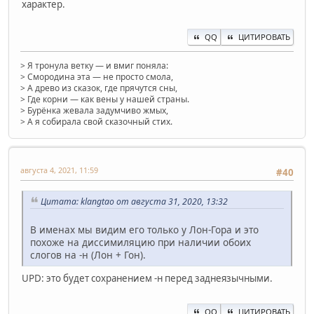
характер.
QQ
ЦИТИРОВАТЬ
> Я тронула ветку — и вмиг поняла:
> Смородина эта — не просто смола,
> А древо из сказок, где прячутся сны,
> Где корни — как вены у нашей страны.
> Бурёнка жевала задумчиво жмых,
> А я собирала свой сказочный стих.
августа 4, 2021, 11:59
#40
Цитата: klangtao от августа 31, 2020, 13:32
В именах мы видим его только у Лон-Гора и это
похоже на диссимиляцию при наличии обоих
слогов на -н (Лон + Гон).
UPD: это будет сохранением -н перед заднеязычными.
QQ
ЦИТИРОВАТЬ