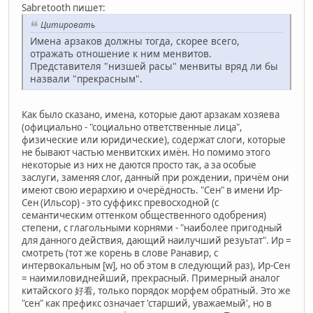
Sabretooth пишет:
Цитировать
Имена арзаков должны тогда, скорее всего,
отражать отношение к ним менвитов.
Представителя "низшей расы" менвиты вряд ли бы
назвали "прекрасным".
Как было сказано, имена, которые дают арзакам хозяева
(официально - "социально ответственные лица",
физические или юридические), содержат слоги, которые
не бывают частью менвитских имён. Но помимо этого
некоторые из них не даются просто так, а за особые
заслуги, заменяя слог, данный при рождении, причём они
имеют свою иерархию и очерёдность. "Сен" в имени Ир-
Сен (Ильсор) - это суффикс превосходной (с
семантическим оттенком общественного одобрения)
степени, с глагольными корнями - "наиболее пригодный
для данного действия, дающий наилучший резуьтат". Ир =
смотреть (тот же корень в слове Ранавир, с
интервокальным [w], но об этом в следующий раз), Ир-Сен
= наимиловиднейший, прекрасный. Примерный аналог
китайского 好看, только порядок морфем обратный. Это же
"сен" как префикс означает 'старший, уважаемый', но в