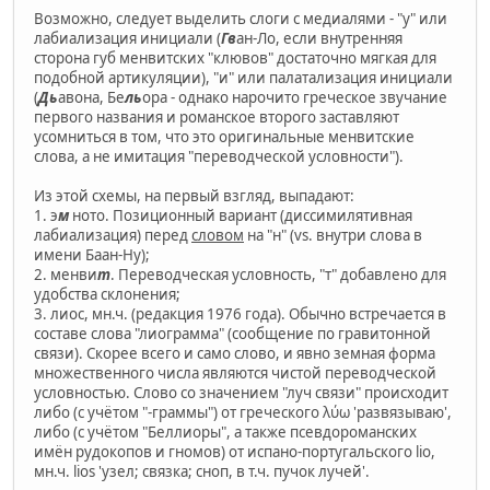
Возможно, следует выделить слоги с медиалями - "у" или
лабиализация инициали (
Гв
ан-Ло, если внутренняя
сторона губ менвитских "клювов" достаточно мягкая для
подобной артикуляции), "и" или палатализация инициали
(
Дь
авона, Бе
ль
ора - однако нарочито греческое звучание
первого названия и романское второго заставляют
усомниться в том, что это оригинальные менвитские
слова, а не имитация "переводческой условности").
Из этой схемы, на первый взгляд, выпадают:
1. э
м
ното. Позиционный вариант (диссимилятивная
лабиализация) перед
словом
на "н" (vs. внутри слова в
имени Баан-Ну);
2. менви
т
. Переводческая условность, "т" добавлено для
удобства склонения;
3. лиос, мн.ч. (редакция 1976 года). Обычно встречается в
составе слова "лиограмма" (сообщение по гравитонной
связи). Скорее всего и само слово, и явно земная форма
множественного числа являются чистой переводческой
условностью. Слово со значением "луч связи" происходит
либо (с учётом "-граммы") от греческого λύω 'развязываю',
либо (с учётом "Беллиоры", а также псевдороманских
имён рудокопов и гномов) от испано-португальского lio,
мн.ч. lios 'узел; связка; сноп, в т.ч. пучок лучей'.