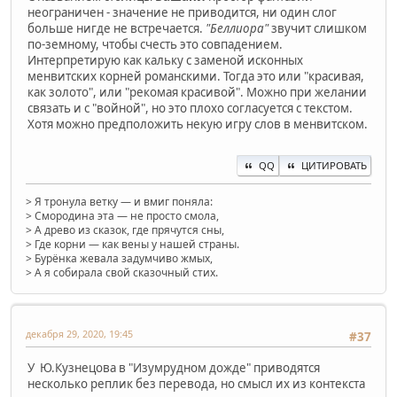
неограничен - значение не приводится, ни один слог
больше нигде не встречается.
"Беллиора"
звучит слишком
по-земному, чтобы счесть это совпадением.
Интерпретирую как кальку с заменой исконных
менвитских корней романскими. Тогда это или "красивая,
как золото", или "рекомая красивой". Можно при желании
связать и с "войной", но это плохо согласуется с текстом.
Хотя можно предположить некую игру слов в менвитском.
QQ
ЦИТИРОВАТЬ
> Я тронула ветку — и вмиг поняла:
> Смородина эта — не просто смола,
> А древо из сказок, где прячутся сны,
> Где корни — как вены у нашей страны.
> Бурёнка жевала задумчиво жмых,
> А я собирала свой сказочный стих.
декабря 29, 2020, 19:45
#37
У Ю.Кузнецова в "Изумрудном дожде" приводятся
несколько реплик без перевода, но смысл их из контекста