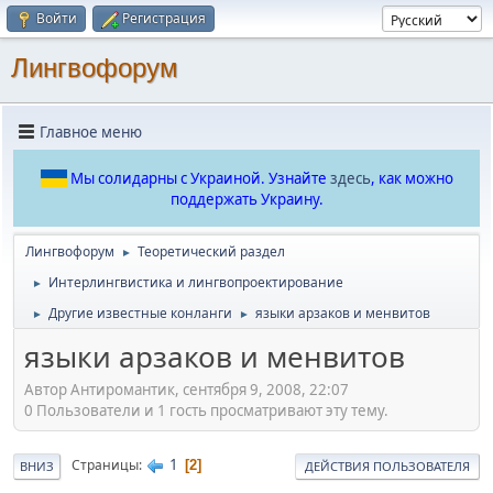
Войти
Регистрация
Лингвофорум
Главное меню
Мы солидарны с Украиной. Узнайте
здесь
, как можно
поддержать Украину.
Лингвофорум
Теоретический раздел
►
Интерлингвистика и лингвопроектирование
►
Другие известные конланги
языки арзаков и менвитов
►
►
языки арзаков и менвитов
Автор Антиромантик, сентября 9, 2008, 22:07
0 Пользователи и 1 гость просматривают эту тему.
1
Страницы
2
ВНИЗ
ДЕЙСТВИЯ ПОЛЬЗОВАТЕЛЯ