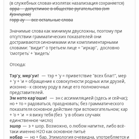
(в служебных словах-изолятах назализация сохраняется)
орра — допустимое в обществе ругательство
(от
Кузнецова)
горр-ау — все остальные слова
Значимые слова как минимум двусложны, поэтому при
отсутствии грамматических показателей они
достраиваются синонимами или комплиментарными
словами: "видит" о третьем лице = ''иркар'', дословно
'смотреть' + 'видеть'
Отсюда:
Тэр'у, мер'уи!
— тэр + 'у = приветствие "всех благ!", мер
+ 'у + 'и = обращение к совокупности родных или друзей,
исконно - к своему роду в лице его полномочных
представителей.
Эм ното кар'оши!
— эн с ассимиляцией (здесь и сейчас);
но + то = радоваться, праздновать; без грамматического
показателя основное действие при вспомогательном; кар
+ 'о + 'и = я вижу тебя (без 'у в обоих случаях
единственное число)
эшор
— э + шор. Возможно, о любом напитке, либо всё-
таки именно H2O как основное питьё
нобар
— но + бар. Этимология очевидна, употребляется и