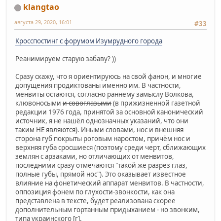
klangtao
августа 29, 2020, 16:01
#33
Кросспостинг с форумом Изумрудного города
Реанимируем старую забаву? ))
Сразу скажу, что я ориентируюсь на свой фанон, и многие
допущения продиктованы именно им. В частности,
менвиты остаются, согласно раннему замыслу Волкова,
клювоносыми
и совоглазыми
(в прижизненной газетной
редакции 1976 года, принятой за основной канонический
источник, я не нашёл однозначных указаний, что они
таким НЕ являются). Иными словами, нос и внешняя
сторона губ покрыты роговым наростом, причём нос и
верхняя губа сросшиеся (поэтому среди черт, сближающих
землян с арзаками, но отличающих от менвитов,
последними сразу отмечаются "такой же разрез глаз,
полные губы, прямой нос"). Это оказывает известное
влияние на фонетический аппарат менвитов. В частности,
оппозиция фонем по глухости-звонкости, как она
представлена в тексте, будет реализована скорее
дополнительным гортанным придыханием - но звонким,
типа украинского [г].