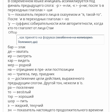
В современном языке инициаль ассимилируется под
финаль предыдущего слога: -р > -н-ли, -к > -р-ни; после 'о в
переходных глаголах > -ши
'о — показатель первого лица в сказуемом и "я, такой-то".
После 'и в переходных глаголах > -хо
'у — суффикс собирательности или авторитетности, когда
кто-то глаголет от лица Стаи
Offtop
, как принято на форумах
(особенно на холиварке.
Телемост, да)
бар — злак
дя — хватать
ир — смотреть
кар — видеть
мер — родной
на — отрицание в пре- или постпозиции
но — трапеза, пир, праздник
о — достижение цели действия, выраженного
предыдущим слогом. Другой тон, нежели в 'о.
ра — поселение
то — весёлый
тэр — хороший
шор — пить
э — жидкий, текучий
эн — показатель настоящего продолжительного времени