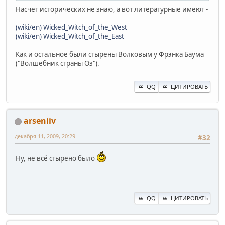
Насчет исторических не знаю, а вот литературные имеют -
(wiki/en) Wicked_Witch_of_the_West
(wiki/en) Wicked_Witch_of_the_East
Как и остальное были стырены Волковым у Фрэнка Баума
("Волшебник страны Оз").
QQ
ЦИТИРОВАТЬ
arseniiv
декабря 11, 2009, 20:29
#32
Ну, не всё стырено было
QQ
ЦИТИРОВАТЬ