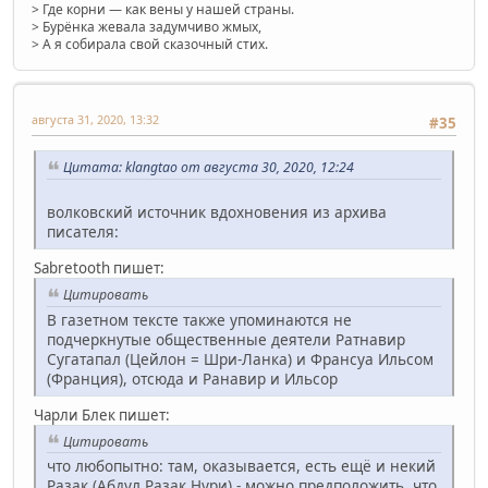
> Где корни — как вены у нашей страны.
> Бурёнка жевала задумчиво жмых,
> А я собирала свой сказочный стих.
августа 31, 2020, 13:32
#35
Цитата: klangtao от августа 30, 2020, 12:24
волковский источник вдохновения из архива
писателя:
Sabretooth пишет:
Цитировать
В газетном тексте также упоминаются не
подчеркнутые общественные деятели Ратнавир
Сугатапал (Цейлон = Шри-Ланка) и Франсуа Ильсом
(Франция), отсюда и Ранавир и Ильсор
Чарли Блек пишет:
Цитировать
что любопытно: там, оказывается, есть ещё и некий
Разак (Абдул Разак Нури) - можно предположить, что