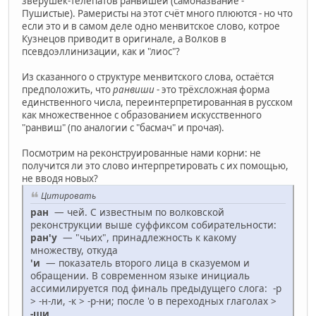
зверушек-телепатов ранвишей (самоназвание -
Пушистые). Рамеристы на этот счёт много плюются - но что
если это и в самом деле одно менвитское слово, котрое
Кузнецов приводит в оригинале, а Волков в
псевдоэллинизации, как и "лиос"?
Из сказанного о структуре менвитского слова, остаётся
предположить, что
ранвиши
- это трёхсложная форма
единственного числа, переинтерпретированная в русском
как множественное с образованием искусственного
"ранвиш" (по аналогии с "басмач" и прочая).
Посмотрим на реконструированные нами корни: не
получится ли это слово интерпретировать с их помощью,
не вводя новых?
Цитировать
ран
— чей. С известным по волковской
реконструкции выше суффиксом собирательности:
ран'у
— "чьих", принадлежность к какому
множеству, откуда
'и
— показатель второго лица в сказуемом и
обращении. В современном языке инициаль
ассимилируется под финаль предыдущего слога: -р
> -н-ли, -к > -р-ни; после 'о в переходных глаголах >
-ши