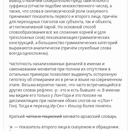
вывод о наличии собирательно-представительного
суффикса (отчасти подобие множественного числа), а
также, что слова в синтаксической роли сказуемого
принимают показатель первого и второго лица, причём
для переходных глаголов как субъекта, так и объекта,
агглютинативной парой. Но основной способ
словообразования всё же сложение корней и (для
трёхсложных слов) лексикализация грамматических
конструкций, а большинство грамматических категорий
выражаются аналитически (причём служебные слова
всегда односложны).
Частотность назализованных финалей в именах и
самоназвании менвитов при полном их отсутствии в
остальных примерах позволяют выдвинуть осторожную
гипотезу об отмирании их в речи и языке на современном
этапе. Весьма вероятно также, что часто встречающийся в
других словах рефлекс -р - это и есть бывшее -н. В именах
мы видим его только у Лон-Гора и это похоже на
диссимиляцию при наличии обоих слогов на -н (Лон +
Гон). Тогда и переход Ир-Сен > Ильсор более понятен.
Краткий
чатлано-пацакский
менвито-арзакский словарь
'и — показатель второго лица в сказуемом и обращении.