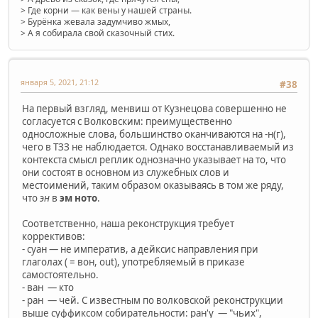
> Где корни — как вены у нашей страны.
> Бурёнка жевала задумчиво жмых,
> А я собирала свой сказочный стих.
января 5, 2021, 21:12
#38
На первый взгляд, менвиш от Кузнецова совершенно не
согласуется с Волковским: преимущественно
односложные слова, большинство оканчиваются на -н(г),
чего в ТЗЗ не наблюдается. Однако восстанавливаемый из
контекста смысл реплик однозначно указывает на то, что
они состоят в основном из служебных слов и
местоимений, таким образом оказываясь в том же ряду,
что
эн
в
эм ното
.
Соответственно, наша реконструкция требует
коррективов:
- суан — не императив, а дейксис направления при
глаголах ( = вон, out), употребляемый в приказе
самостоятельно.
- ван — кто
- ран — чей. С известным по волковской реконструкции
выше суффиксом собирательности: ран'у — "чьих",