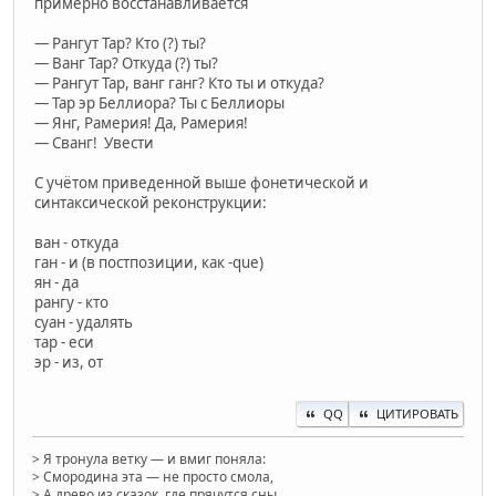
примерно восстанавливается
— Рангут Тар? Кто (?) ты?
— Ванг Тар? Откуда (?) ты?
— Рангут Тар, ванг ганг? Кто ты и откуда?
— Тар эр Беллиора? Ты с Беллиоры
— Янг, Рамерия! Да, Рамерия!
— Сванг! Увести
С учётом приведенной выше фонетической и
синтаксической реконструкции:
ван - откуда
ган - и (в постпозиции, как -que)
ян - да
рангу - кто
суан - удалять
тар - еси
эр - из, от
QQ
ЦИТИРОВАТЬ
> Я тронула ветку — и вмиг поняла:
> Смородина эта — не просто смола,
> А древо из сказок, где прячутся сны,