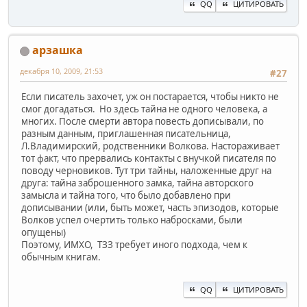
QQ
ЦИТИРОВАТЬ
арзашка
декабря 10, 2009, 21:53
#27
Если писатель захочет, уж он постарается, чтобы никто не
смог догадаться. Но здесь тайна не одного человека, а
многих. После смерти автора повесть дописывали, по
разным данным, приглашенная писательница,
Л.Владимирский, родственники Волкова. Настораживает
тот факт, что прервались контакты с внучкой писателя по
поводу черновиков. Тут три тайны, наложенные друг на
друга: тайна заброшенного замка, тайна авторского
замысла и тайна того, что было добавлено при
дописывании (или, быть может, часть эпизодов, которые
Волков успел очертить только набросками, были
опущены)
Поэтому, ИМХО, ТЗЗ требует иного подхода, чем к
обычным книгам.
QQ
ЦИТИРОВАТЬ