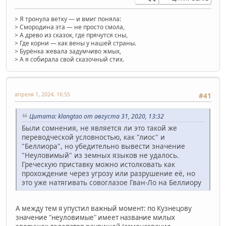
> Я тронула ветку — и вмиг поняла:
> Смородина эта — не просто смола,
> А древо из сказок, где прячутся сны,
> Где корни — как вены у нашей страны.
> Бурёнка жевала задумчиво жмых,
> А я собирала свой сказочный стих.
апреля 1, 2024, 16:55
#41
Цитата: klangtao от августа 31, 2020, 13:32
Были сомнения, не является ли это такой же
переводческой условностью, как "лиос" и
"Беллиора", но убедительно вывести значение
"Неуловимый" из земных языков не удалось.
Греческую приставку можно истолковать как
прохождение через угрозу или разрушение её, но
это уже натягивать совоглазое Гван-Ло на Беллиору
А между тем я упустил важный момент: по Кузнецову
значение "неуловимые" имеет название милых