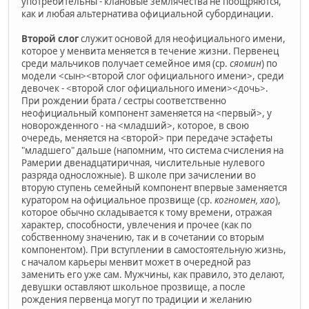
употребительны - клановые землячества не поощряются,
как и любая альтернатива официальной субординации.
Второй слог
служит основой для неофициального имени,
которое у менвита меняется в течение жизни. Первенец
среди мальчиков получает семейное имя (ср.
сяомин
) по
модели <сын><второй слог официального имени>, среди
девочек - <второй слог официального имени><дочь>.
При рождении брата / сестры соответственно
неофициальный компонент заменяется на <первый>, у
новорожденного - на <младший>, которое, в свою
очередь, меняется на <второй> при передаче эстафеты
"младшего" дальше (напомним, что система счисления на
Рамерии двенадцатиричная, числительные нулевого
разряда односложные). В школе при зачислении во
вторую ступень семейный компонент впервые заменяется
куратором на официальное прозвище (ср.
когномен, хао
),
которое обычно складывается к тому времени, отражая
характер, способности, увлечения и прочее (как по
собственному значению, так и в сочетании со вторым
компонентом). При вступлении в самостоятельную жизнь,
с началом карьеры менвит может в очередной раз
заменить его уже сам. Мужчины, как правило, это делают,
девушки оставляют школьное прозвище, а после
рождения первенца могут по традиции и желанию