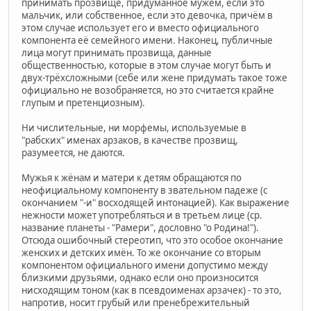
принимать прозвище, придуманное мужем, если это
мальчик, или собственное, если это девочка, причём в
этом случае использует его и вместо официального
компонента её семейного имени. Наконец, публичные
лица могут принимать прозвища, данные
общественностью, которые в этом случае могут быть и
двух-трёхсложными (себе или жене придумать такое тоже
официально не возобраняется, но это считается крайне
глупым и претенциозным).
Ни числительные, ни морфемы, используемые в
"рабских" именах арзаков, в качестве прозвищ,
разумеется, не даются.
Мужья к жёнам и матери к детям обращаются по
неофициальному компоненту в звательном падеже (с
окончанием "-и" восходящей интонацией). Как выражение
нежности может употребляться и в третьем лице (ср.
название планеты - "Рамери", дословно "о Родина!").
Отсюда ошибочный стереотип, что это особое окончание
женских и детских имён. То же окончание со вторым
компонентом официального имени допустимо между
близкими друзьями, однако если оно произносится
нисходящим тоном (как в псевдоименах арзачек) - то это,
напротив, носит грубый или пренебрежительный