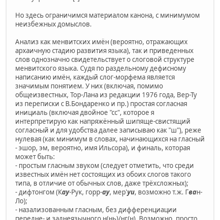
Но здесь ограничимся материалом канона, с минимумом
неизбежных домыслов.
Анализ как менвитских имён (вероятно, отражающих
архаичную стадию развития языка), так и приведенных
слов однозначно свидетельствует о слоговой структуре
менвитского языка. Судя по раздельному дефисному
написанию имён, каждый слог-морфема является
значимым понятием. У них (включая, помимо
общеизвестных, Тор-Лана из редакции 1976 года, Вер-Ту
из переписки с В.Бондаренко и пр.) простая согласная
инициаль (включая двойное "сс", которое я
интерпретирую как напряжённый шипяще-свистящий
согласный и для удобства далее записываю как "ш"), реже
нулевая (как минимум в словах, начинающихся на гласный
- эшор, эм, вероятно, имя Ильсора), и финаль, которая
может быть:
- простым гласным звуком (следует отметить, что среди
известных имён нет состоящих из обоих слогов такого
типа, в отличие от обычных слов, даже трёхсложных);
- дифтонгом (К
ау
-Рук, горр-
ау
, мер'
уи
, возможно т.ж. Г
ва
н-
Ло);
- назализованным гласным, без дифференциации
передне- и заднеязычного н(нь)/нг(н). Возможно, просто