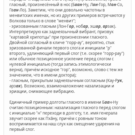
гласный, произнесённый в нос (Б
аан
-Ну, Л
он
-Гор, М
он
-Со,
Гв
ан
-Ло). Заметим, что они довольно частотны в
менвитских именах, но из других примеров встречаются у
Волкова только в слове "менвит";
- эризованным гласным (Лон-Г
ор
, ноб
ар
, эш
ор
,
ар
зак).
Интерпретирую как заднеязычный вибрант, призвук
"картавой хрипотцы" при произнесении гласного.
Двойной согласный в кличе "горр-ау", вероятно, стык
эризованной финали первого слога и инициали "р"
второго, удлиняющий первый слог (т.е. скорее "горр-рау")
или обычное позиционное усиление перед слогом с
нулевой инициалью (тогда запись этимологически
верна), причём исходное "гор", возможно, слово с тем же
значением, что в имени доктора);
- гласным, прикрытым заднеязычным согласным (Кау-Р
ук
,
арз
ак
). Возможно, взаимоналожение назализации и
эриации, снимающее вибрацию.
Единичный пример долготы гласного в имени Б
аа
н-Ну
считаю позиционным: назализация гласного перед слогом
с инициалью "н" переходи в долготу, т.е. имя генерала
звучит скорее как Пхāну, причём с ровным тоном
воспринимается на наш слух как смещение ударения на
первый слог.