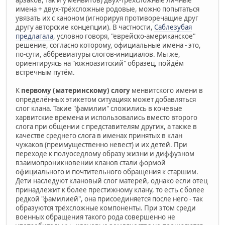
арзаков, так и у менвитов) двух-трёхсложные личные
имена + двух-трёхсложные родовые, можно попытаться
увязать их с каноном (игнорируя противоречащие друг
другу авторские концепции). В частности,
Саблезубая
предлагала
, условно говоря, "еврейско-американское"
решение, согласно которому, официальные имена - это,
по-сути, аббревиатуры слогов-инициалов. Мы же,
ориентируясь на "южноазитский" образец, пойдём
встречным путём.
К
первому (материнскому) слогу
менвитского имени в
определённых этикетом ситуациях может добавляться
слог клана. Такие "фамилии" сложились в кочевые
харвитские времена и использовались вместо второго
слога при общении с представителям других, а также в
качестве среднего слога в именах принятых в клан
чужаков (преимущественно невест) и их детей. При
переходе к полуоседлому образу жизни и диффузном
взаимопроникновении кланов стали формой
официального и почтительного обращения к старшим.
Дети наследуют клановый слог матерей, однако если отец
принадлежит к более престижному клану, то есть с более
редкой "фамилией", она присоединяется после него - так
образуются трёхсложные компоненты. При этом среди
военных обращения такого рода совершенно не